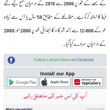
کے حصے کے طور پر 2006 سے 2018 کے درمیان جمع کیے گئے
ڈیٹا کا احاطہ کرتا ہے۔مطالعے کے مطابق 50 سال یا اس سے زیادہ
عمر کے 12,000 سے زائد شرکاء کا ابتدائی طور پر 2006 اور 2008
کے درمیان سروے کیا گیا۔
Follow Lahore News
on Facebook
Install our App
آپ کی اس خبر کے متعلق رائے