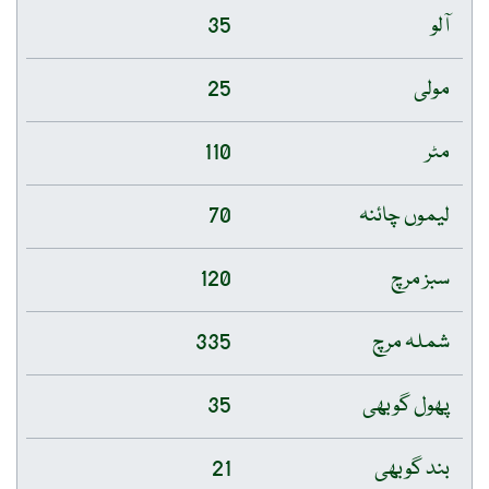
آلو
35
مولی
25
مٹر
110
لیموں چائنہ
70
سبز مرچ
120
شملہ مرچ
335
پھول گوبھی
35
بند گوبھی
21