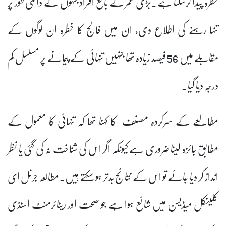
خطرہ پیدا کرسکتا ہے۔بڑی عمر کے بالغ افراد جنہوں نے دائمی طور پر
تنہا رہنے کی اطلاع دی، ان میں فالج کا خطرہ ان لوگوں کے
مقابلے میں 56 فیصد زیادہ تھا جنہیں تنہائی کے پیمانے پر مسلسل کم
درجہ دیا گیا۔
مطالعے کے سرکردہ مصنف کا کہنا تھا کہ تنہائی کا معمول کے
مطابق جائزہ لینا ضروری ہے کیونکہ اگر اس کی شناخت نہ کی گئی یا نظر
انداز کر دیا جائے تو اس کے نتائج بدتر ہو سکتے ہیں۔مطالعہ جرنل ای
کلینکل میڈیسن میں شائع ہوا ہے جو صحت اور ریٹائرمنٹ اسٹڈی