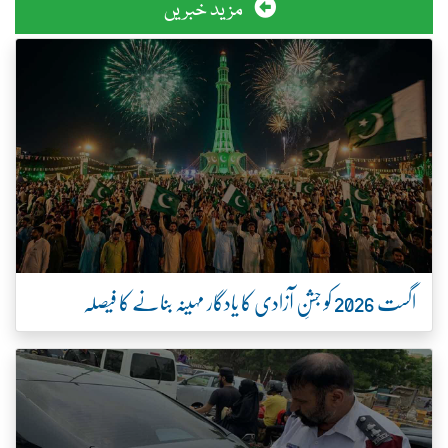
مزید خبریں
اگست 2026 کو جشنِ آزادی کا یادگار مہینہ بنانے کا فیصلہ