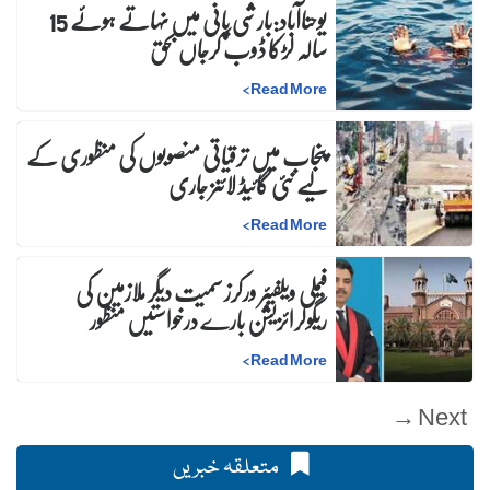
یوحناآباد:بارشی پانی میں نہاتے ہوئے 15
سالہ لڑکا ڈوب کرجاں بحق
>
Read More
پنجاب میں ترقیاتی منصوبوں کی منظوری کے
لیے نئی گائیڈ لائنز جاری
>
Read More
فیملی ویلفیئر ورکرز سمیت دیگر ملازمین کی
ریگولرائزیشن بارے درخواستیں منظور
>
Read More
Next →
متعلقہ خبریں