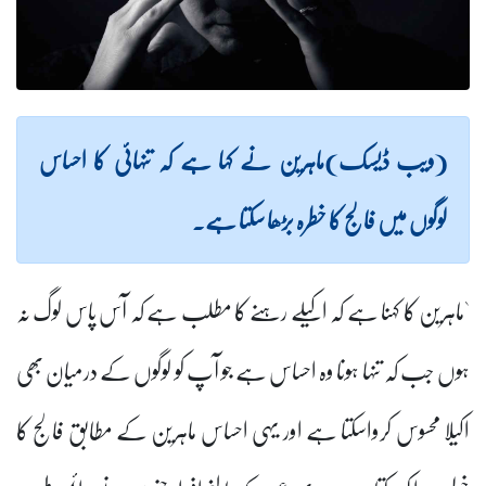
(ویب ڈیسک)ماہرین نے کہا ہے کہ تنہائی کا احساس
لوگوں میں فالج کا خطرہ بڑھا سکتا ہے۔
`ماہرین کا کہنا ہے کہ اکیلے رہنے کا مطلب ہے کہ آس پاس لوگ نہ
ہوں جب کہ تنہا ہونا وہ احساس ہے جو آپ کو لوگوں کے درمیان بھی
اکیلا محسوس کرواسکتا ہے اور یہی احساس ماہرین کے مطابق فالج کا