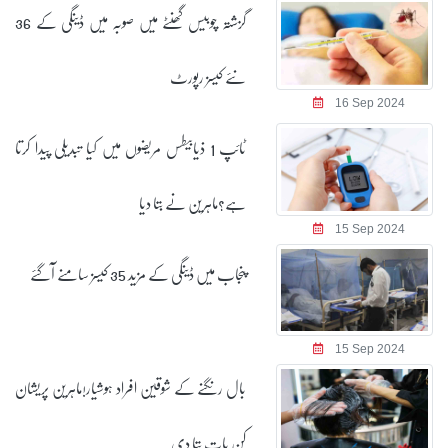
گزشتہ چوبیس گھنٹے میں صوبہ میں ڈینگی کے 36
نئے کیسز رپورٹ
16 Sep 2024
ٹائپ 1 ذیابیطس مریضوں میں کیا تبدیلی پیدا کرتا
ہے؟ماہرین نے بتا دیا
15 Sep 2024
پنجاب میں ڈینگی کے مزید 35 کیسز سامنے آگئے
15 Sep 2024
بال رنگنے کے شوقین افراد ہوشیار!ماہرین پریشان
کن بات بتا دی