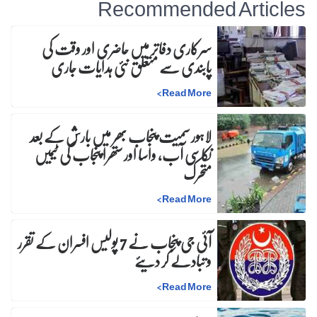
Recommended Articles
سرکاری دفاتر میں حاضری اور وقت کی
پابندی سے متعلق نئی ہدایات جاری
>
Read More
لاہور سمیت پنجاب بھر میں بارش کے بعد
نکاسی آب، واسا اور ستھرا پنجاب کی ٹیمیں
متحرک
>
Read More
آئی جی پنجاب نے 7 پولیس افسران کے تقرر
و تبادلے کر دیئے
>
Read More