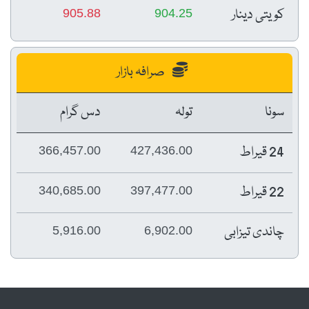
کویتی دینار
905.88
904.25
صرافہ بازار
سونا
تولہ
دس گرام
24 قیراط
366,457.00
427,436.00
22 قیراط
340,685.00
397,477.00
چاندی تیزابی
5,916.00
6,902.00