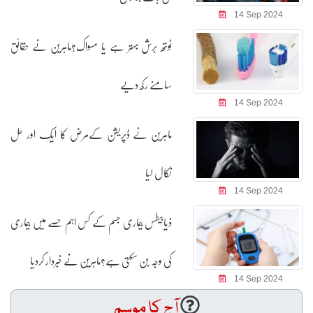
14 Sep 2024
ٹوتھ برش بہتر ہے یا مسواک؟ماہرین نے حقائق
سامنے رکھ دیے
14 Sep 2024
ماہرین نے ڈپریشن کےمرض کا ایک اور حل
نکال لیا
14 Sep 2024
ذیابیطس بیماری جسم کے کس اہم حصے میں بیماری
کی وجہ بن سکتی ہے؟ماہرین نے خبردار کردیا
14 Sep 2024
آج کا موسم