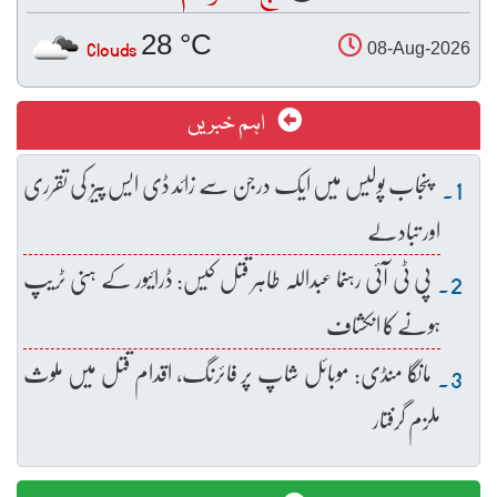
28 °C
Clouds
08-Aug-2026
اہم خبریں
پنجاب پولیس میں ایک درجن سے زائد ڈی ایس پیز کی تقرری
اور تبادلے
پی ٹی آئی رہنما عبداللہ طاہر قتل کیس: ڈرائیور کے ہنی ٹریپ
ہونے کا انکشاف
مانگا منڈی: موبائل شاپ پر فائرنگ، اقدام قتل میں ملوث
ملزم گرفتار