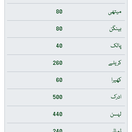
میتھی
80
بینگن
80
پالک
40
کریلے
260
کھیرا
60
ادرک
500
لہسن
440
ٹماٹر
240