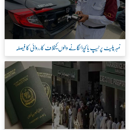
نمبر پلیٹ پر ٹیپ یا کپڑا لگانے والوں کیخلاف کارروائی کا فیصلہ