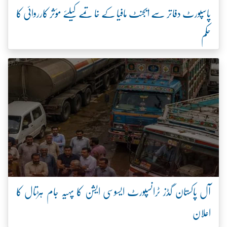
پاسپورٹ دفاتر سے ایجنٹ مافیا کے خاتمے کیلئے مؤثر کارروائی کا
حکم
آل پاکستان گڈز ٹرانسپورٹ ایسوسی ایشن کا پہیہ جام ہڑتال کا
اعلان