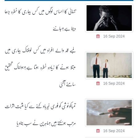
تنہائی کا احساس لوگوں میں کس بیماری کا خطرہ بڑھا
دیتا ہے؟جانئے
16 Sep 2024
لمبے قد والے افراد میں کس خوفناک بیماری میں
مبتلا ہونے کا زیادہ خطرہ ہوتا ہے؟ہولناک تحقیق
سامنے آگئی
16 Sep 2024
تمباکو نوشی کو فوری خیرباد کہنے سے کیا مثبت اثرات
مرتب ہوسکتے ہیں؟ماہرین نے سب بتادیا
16 Sep 2024