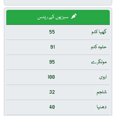
سبزیوں کے ریٹس
گھیا کدو
55
حلوہ کدو
91
مونگرے
95
اروی
100
شلجم
32
دھنیا
40