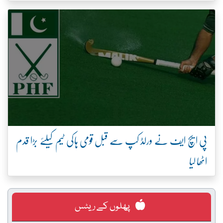
پی ایچ ایف نے ورلڈ کپ سے قبل قومی ہاکی ٹیم کیلئے بڑا قدم
اٹھا لیا
پھلوں کے ریٹس