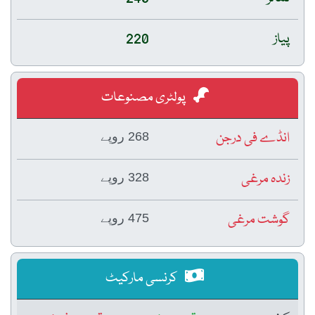
پیاز
220
پولٹری مصنوعات
انڈے فی درجن
268 روپے
زندہ مرغی
328 روپے
گوشت مرغی
475 روپے
کرنسی مارکیٹ