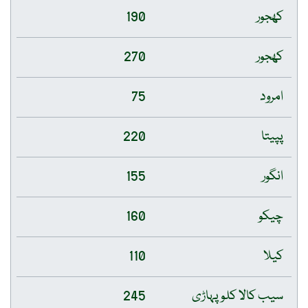
کھجور
190
کھجور
270
امرود
75
پپیتا
220
انگور
155
چیکو
160
کیلا
110
سیب کالا کلو پہاڑی
245