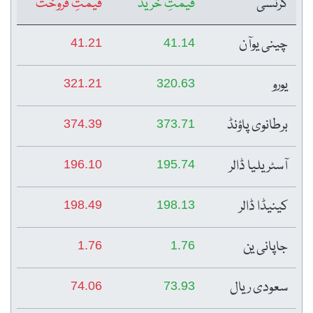
کرنسی
قیمتِ خرید
قیمتِ فروخت
چینی یوآن
41.21
41.14
یورو
321.21
320.63
برطانوی پاؤنڈ
374.39
373.71
آسٹریلیا ڈالر
196.10
195.74
کینیڈا ڈالر
198.49
198.13
جاپانی ین
1.76
1.76
سعودی ریال
74.06
73.93