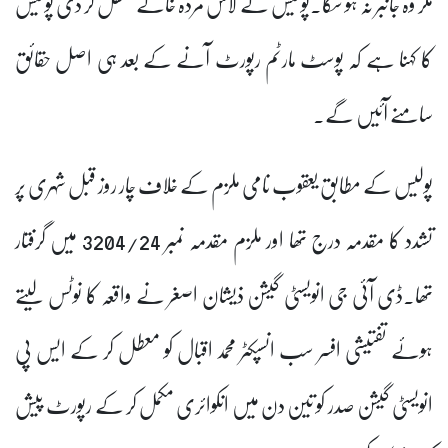
مگر وہ جانبر نہ ہو سکا۔پولیس نے لاش مردہ خانے منتقل کر دی پولیس
کا کہنا ہے کہ پوسٹ مارٹم رپورٹ آنے کے بعد ہی اصل حقائق
سامنے آئیں گے۔
پولیس کے مطابق یعقوب نامی ملزم کے خلاف چار روز قبل شہری پر
تشدد کا مقدمہ درج تھا اور ملزم مقدمہ نمبر 3204/24 میں گرفتار
تھا۔ڈی آئی جی انویسٹی گیشن ذیشان اصغر نے واقعہ کا نوٹس لیتے
ہوئے تفتیشی افسر سب انسپکٹر محمد اقبال کو معطل کر کے ایس پی
انویسٹی گیشن صدر کو تین دن میں انکوائری مکمل کر کے رپورٹ پیش