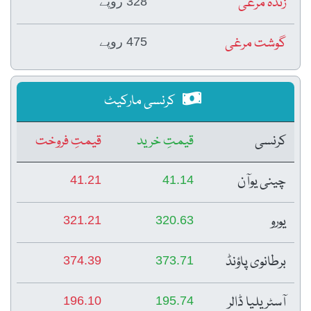
زندہ مرغی
328 روپے
گوشت مرغی
475 روپے
کرنسی مارکیٹ
کرنسی
قیمتِ خرید
قیمتِ فروخت
چینی یوآن
41.21
41.14
یورو
321.21
320.63
برطانوی پاؤنڈ
374.39
373.71
آسٹریلیا ڈالر
196.10
195.74