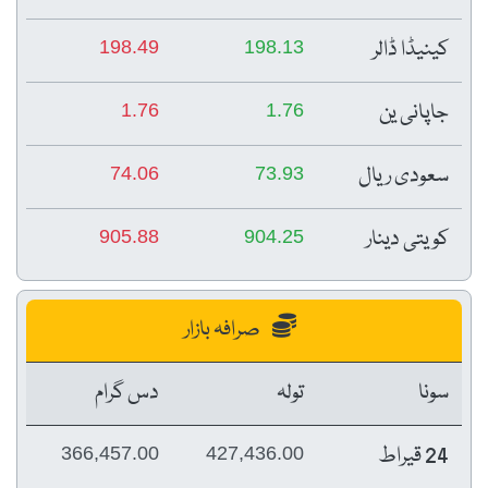
کینیڈا ڈالر
198.49
198.13
جاپانی ین
1.76
1.76
سعودی ریال
74.06
73.93
کویتی دینار
905.88
904.25
صرافہ بازار
سونا
تولہ
دس گرام
24 قیراط
366,457.00
427,436.00