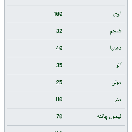
اروی
100
شلجم
32
دھنیا
40
آلو
35
مولی
25
مٹر
110
لیموں چائنہ
70