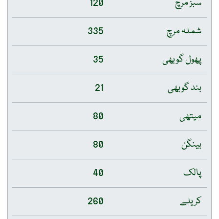
سبز مرچ
120
شملہ مرچ
335
پھول گوبھی
35
بند گوبھی
21
میتھی
80
بینگن
80
پالک
40
کریلے
260