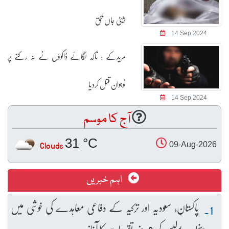
بیٹی جاں بحق
14 Sep 2024
مریدکے : ناکہ لگائے ڈاکوؤں نے نہ رکنے پر
نوجوان قتل کردیا
14 Sep 2024
آج کا موسم
31 °C
Clouds
09-Aug-2026
اہم خبریں
پاکستان، سعودیہ اور ترکیہ کے دفاعی معاہدے کی خوشی میں
پنجاب پولیس کی 3 روزہ تقریبات کا آغاز