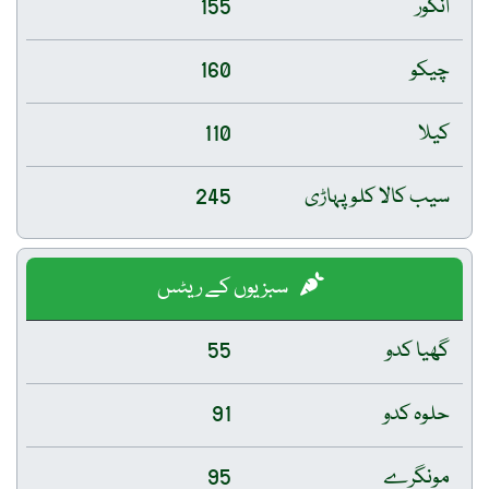
انگور
155
چیکو
160
کیلا
110
سیب کالا کلو پہاڑی
245
سبزیوں کے ریٹس
گھیا کدو
55
حلوہ کدو
91
مونگرے
95