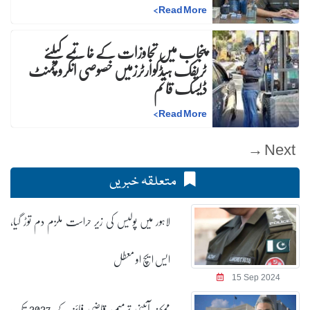
>
Read More
پنجاب میں تجاوزات کے خاتمے کیلئے
ٹریفک ہیڈکوارٹرزمیں خصوصی انکروچمنٹ
ڈیسک قائم
>
Read More
Next →
متعلقہ خبریں
لاہور میں پولیس کی زیر حراست ملزم دم توڑ گیا،
ایس ایچ او معطل
15 Sep 2024
ممکنہ آئینی ترمیم، قاضی فائز کے 2027 تک