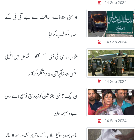
14 Sep 2024
9 مئی مقدمات: عدالت نے جے آئی ٹی کے
سربراہ کو طلب کر لیا
14 Sep 2024
پنجاب : سی ٹی ڈی کے مختلف شہروں میں انٹیلی
جنس بیسڈ آپریشن، 9 دہشتگرد گرفتار
14 Sep 2024
ن لیگ قاضی فائزعیسیٰ کو زبردستی توسیع دے رہی
ہے: علیمہ خان
14 Sep 2024
باغبانپورہ: سوتیلی ماں کے بدترین تشدد سے 8 سالہ