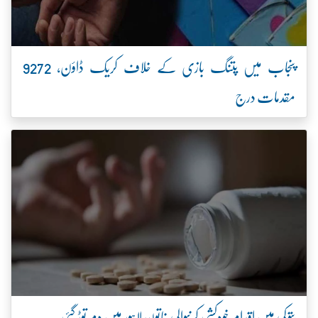
پنجاب میں پتنگ بازی کے خلاف کریک ڈاؤن، 9272
مقدمات درج
پتوکی میں اقدام خودکشی کرنیوالی خاتون لاہور میں دم توڑ گئی