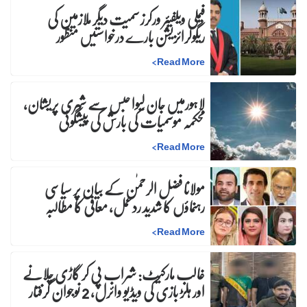
فیملی ویلفیئر ورکرز سمیت دیگر ملازمین کی
ریگولرائزیشن بارے درخواستیں منظور
>
Read More
لاہورمیں جان لیوا حبس سے شہری پریشان،
محکمہ موسمیات کی بارش کی پیشگوئی
>
Read More
مولانا فضل الرحمٰن کے بیان پر سیاسی
رہنماؤں کا شدید ردعمل، معافی کا مطالبہ
>
Read More
غالب مارکیٹ: شراب پی کر گاڑی چلانے
اور ہلڑ بازی کی ویڈیو وائرل، 2 نوجوان گرفتار