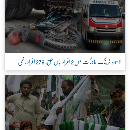
لاہور: ٹریفک حادثات میں 2 افراد جاں بحق، 276 افراد زخمی