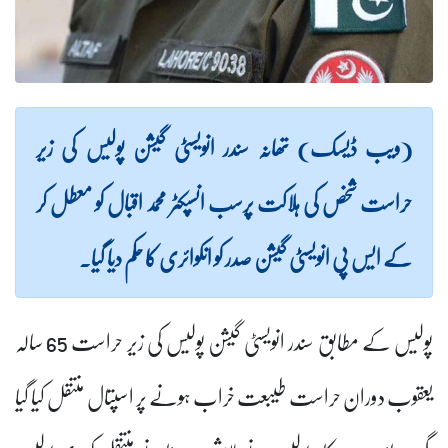
(ویب ڈیسک) تھانہ سندر انویسٹی گیشن پولیس کی زیر
حراست شخص کی ہلاکت پرسب انسپکٹر محمد اقبال کو معطل کر
کے ایس پی انویسٹی گیشن صدر کو انکوائری کا حکم دیا گیا۔
پولیس کے مطابق سندر انویسٹی گیشن پولیس کی زیر حراست 65 سالہ
یعقوب دوران حراست طیبعت خراب ہونے پر اسپتال منتقل کیا گیا