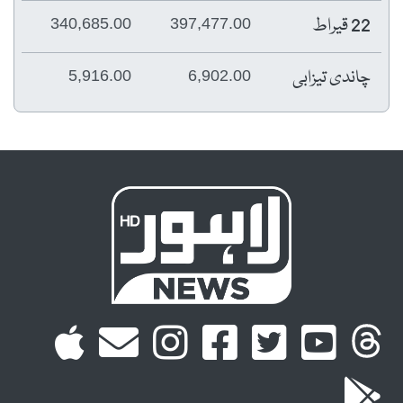
22 قیراط
340,685.00
397,477.00
چاندی تیزابی
5,916.00
6,902.00