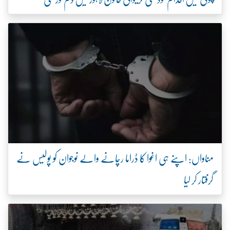
مناواں: اپنے ہی اغوا کا ڈراما رچانے والے نوجوان کو پولیس نے
گرفتار کر لیا