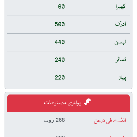
کھیرا
60
ادرک
500
لہسن
440
ٹماٹر
240
پیاز
220
پولٹری مصنوعات
انڈے فی درجن
268 روپے