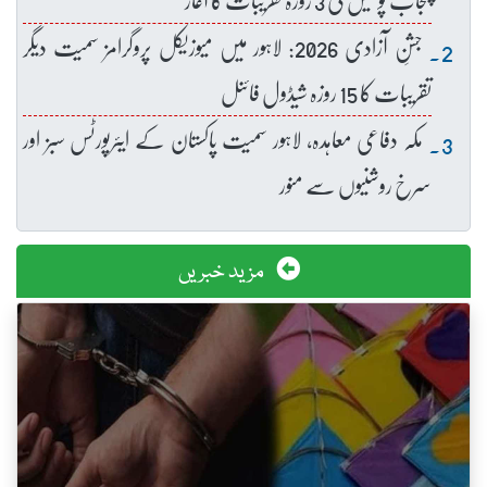
جشنِ آزادی 2026: لاہور میں میوزیکل پروگرامز سمیت دیگر
تقریبات کا 15 روزہ شیڈول فائنل
مکہ دفاعی معاہدہ، لاہور سمیت پاکستان کے ایئرپورٹس سبز اور
سرخ روشنیوں سے منور
مزید خبریں