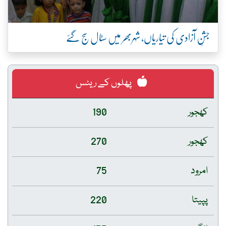
جشنِ آزادی کی تیاریاں، شہربھر میں سٹال سج گئے
پھلوں کے ریٹس
کھجور
190
کھجور
270
امرود
75
پپیتا
220