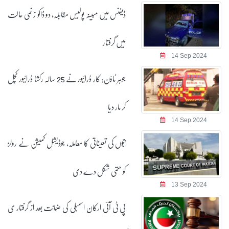
ڈیفنس میں مبینہ پولیس مقابلہ، دو ڈاکو زخمی حالت
میں گرفتار
14 Sep 2024
جوہر ٹاؤن: کار ڈرائیور نے 25 سالہ رکشا ڈرائیور کچل
کر مار دیا
14 Sep 2024
ججوں کی تعیناتی کا معاملہ، جوڈیشل کمیشن نے رولز
کو حتمی شکل دے دی
13 Sep 2024
پی ٹی آئی ارکان اسمبلی کی ضمانت بعد از گرفتار ی