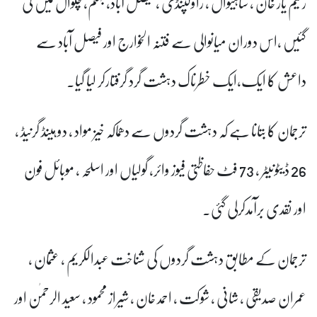
رحیم یار خان ، ساہیوال ، راولپنڈی ، فیصل آباد، جہلم، چکوال میں کی
گئیں ،اس دوران میانوالی سے فتنہ الخوارج اور فیصل آباد سے
داعش کا ایک،ایک خطرناک دہشت گرد گرفتارکر لیا گیا۔
ترجمان کا بتانا ہے کہ دہشت گردوں سے دھماکہ خیز مواد ، دو ہینڈ گرنیڈ ،
26 ڈیٹونیٹر ، 73 فٹ حفاظتی فیوز وائر، گولیاں اور اسلحہ ، موبائل فون
اور نقدی برآمدکرلی گئی۔
ترجمان کے مطابق دہشت گردوں کی شناخت عبدالکریم ، عثمان ،
عمران صدیقی ، شانی ، شوکت ، احمد خان ، شیراز محمود ، سعید الرحمٰن اور