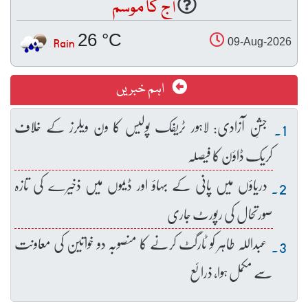
آج کا موسم
26 °C
Rain
09-Aug-2026
اہم خبریں
جشنِ آزادی: لاہور ٹریفک پولیس کا ون ویلرز کے خلاف
کریک ڈاؤن کا فیصلہ
دریاؤں میں پانی کے بہاؤ اور ڈیموں میں ذخیرے کی تازہ
صورتحال کی رپورٹ جاری
عبداللہ طاہر کو ٹارگٹ کرنے کا منصوبہ دو خواتین کی معاونت
سے مکمل ہوا، ذرائع