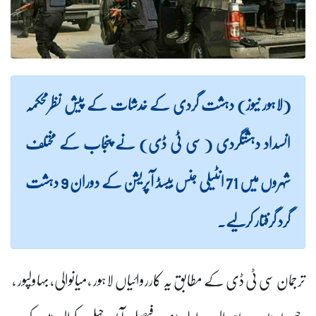
(لاہور نیوز) دہشت گردی کے خدشات کے پیش نظرمحکمہ
انسداد دہشتگردی ( سی ٹی ڈی) نے پنجاب کے مختلف
شہروں میں 71 انٹیلی جنس بیسڈ آپریشن کے دوران 9 دہشت
گرد گرفتار کرلیے۔
ترجمان سی ٹی ڈی کے مطابق یہ کارروائیاں لاہور ،میانوالی، بہاولپور ،