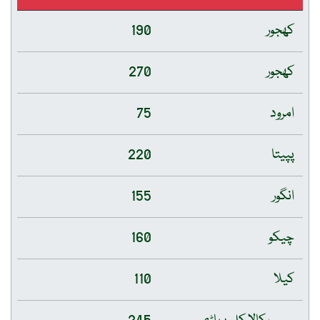
کھجور
190
کھجور
270
امرود
75
پپیتا
220
انگور
155
چیکو
160
کیلا
110