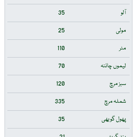
آلو
35
مولی
25
مٹر
110
لیموں چائنہ
70
سبز مرچ
120
شملہ مرچ
335
پھول گوبھی
35
بند گوبھی
21