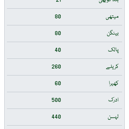
میتھی
80
بینگن
80
پالک
40
کریلے
260
کھیرا
60
ادرک
500
لہسن
440