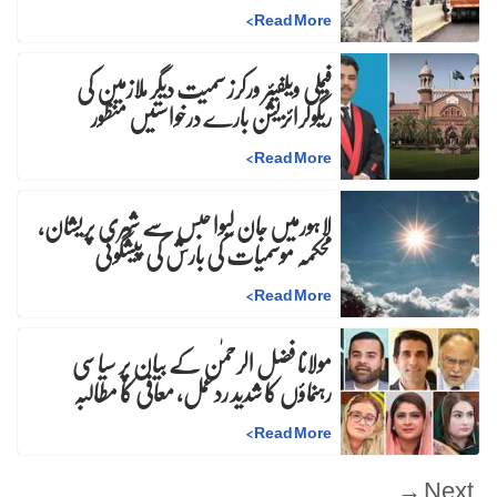
>
Read More
فیملی ویلفیئر ورکرز سمیت دیگر ملازمین کی
ریگولرائزیشن بارے درخواستیں منظور
>
Read More
لاہورمیں جان لیوا حبس سے شہری پریشان،
محکمہ موسمیات کی بارش کی پیشگوئی
>
Read More
مولانا فضل الرحمٰن کے بیان پر سیاسی
رہنماؤں کا شدید ردعمل، معافی کا مطالبہ
>
Read More
Next →