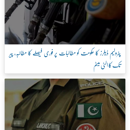
پٹرولیم ڈیلرز کا حکومت کو مطالبات پر فوری فیصلے کا مطالبہ، پیر
تک کا الٹی میٹم