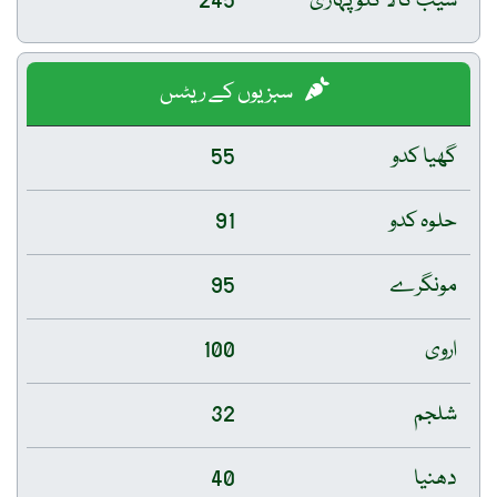
سیب کالا کلو پہاڑی
245
سبزیوں کے ریٹس
گھیا کدو
55
حلوہ کدو
91
مونگرے
95
اروی
100
شلجم
32
دھنیا
40