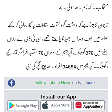
مستجاب کے نام سے ہوئی ہے ۔
ترجمان کابتانا ہے کہ دہشت گرد مختلف مقامات پر کارروائی کر کے
عوام میں خوف و ہراس پھیلانا چاہتے تھے، سی ٹی ڈی نے رواں
ہفتے میں 978 کومبنگ آپریشنز کے دوران 78 مشتبہ افراد گرفتار کیے
، کومبنگ آپریشنز میں 34694 افراد سے پوچھ گچھ کی گئی ۔
Follow Lahore News
on Facebook
Install our App