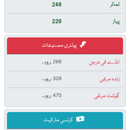
ٹماٹر
240
پیاز
220
پولٹری مصنوعات
انڈے فی درجن
268 روپے
زندہ مرغی
328 روپے
گوشت مرغی
475 روپے
کرنسی مارکیٹ