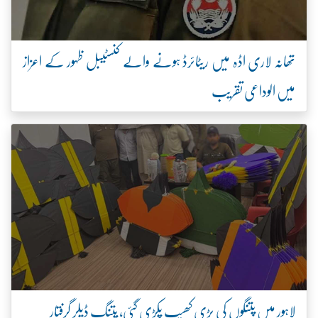
تھانہ لاری اڈہ میں ریٹائرڈ ہونے والے کنسٹیبل ظہور کے اعزاز
میں الوداعی تقریب
لاہور میں پتنگوں کی بڑی کھیپ پکڑی گئی، پتنگ ڈیلر گرفتار