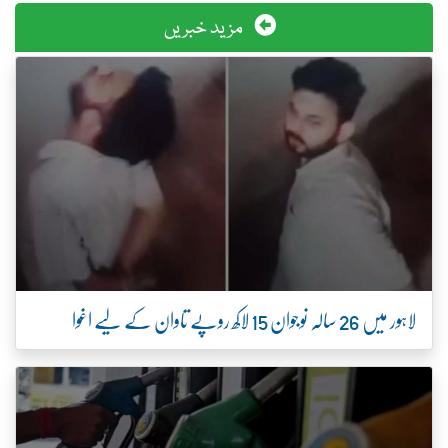
مزید خبریں
لاہور میں 26 سالہ نوجوان 15 لاکھ روپے تاوان کے لیے اغوا