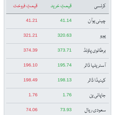
کرنسی
قیمتِ خرید
قیمتِ فروخت
چینی یوآن
41.21
41.14
یورو
321.21
320.63
برطانوی پاؤنڈ
374.39
373.71
آسٹریلیا ڈالر
196.10
195.74
کینیڈا ڈالر
198.49
198.13
جاپانی ین
1.76
1.76
سعودی ریال
74.06
73.93