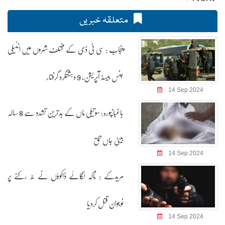
متعلقہ خبریں
پنجاب : سی ٹی ڈی کے مختلف شہروں میں انٹیلی
جنس بیسڈ آپریشن، 9 دہشتگرد گرفتار
14 Sep 2024
باغبانپورہ: سوتیلی ماں کے بدترین تشدد سے 8 سالہ
بیٹی جاں بحق
14 Sep 2024
مریدکے : ناکہ لگائے ڈاکوؤں نے نہ رکنے پر
نوجوان قتل کردیا
14 Sep 2024