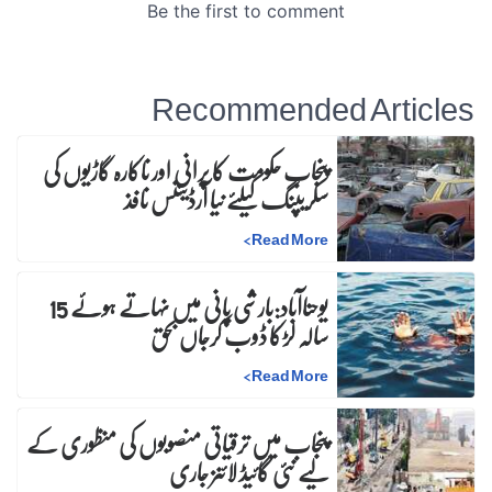
Recommended Articles
پنجاب حکومت کا پرانی اور ناکارہ گاڑیوں کی
سکریپنگ کیلئے نیا آرڈیننس نافذ
>
Read More
یوحناآباد:بارشی پانی میں نہاتے ہوئے 15
سالہ لڑکا ڈوب کرجاں بحق
>
Read More
پنجاب میں ترقیاتی منصوبوں کی منظوری کے
لیے نئی گائیڈ لائنز جاری