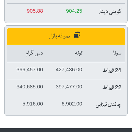
کویتی دینار
905.88
904.25
صرافہ بازار
سونا
تولہ
دس گرام
24 قیراط
366,457.00
427,436.00
22 قیراط
340,685.00
397,477.00
چاندی تیزابی
5,916.00
6,902.00