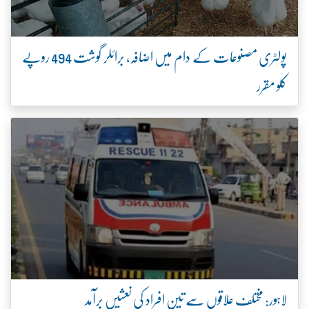
پولٹری مصنوعات کے دام میں اضافہ، برائلر گوشت 494 روپے
کلو مقرر
لاہور: مختلف علاقوں سے تین افراد کی نعشیں برآمد