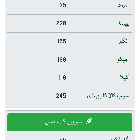
امرود
75
پپیتا
220
انگور
155
چیکو
160
کیلا
110
سیب کالا کلو پہاڑی
245
سبزیوں کے ریٹس
گھیا کدو
55