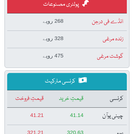
پولٹری مصنوعات
انڈے فی درجن
268 روپے
زندہ مرغی
328 روپے
گوشت مرغی
475 روپے
کرنسی مارکیٹ
کرنسی
قیمتِ خرید
قیمتِ فروخت
چینی یوآن
41.21
41.14
یورو
321.21
320.63