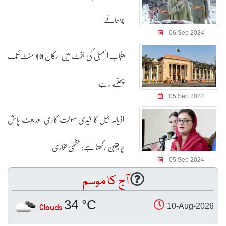
چڑھائے
06 Sep 2024
پنجاب اسمبلی کی لفٹ میں ارکان 40 منٹ تک
پھنسے رہے
05 Sep 2024
اڈیالہ جیل کا قیدی سہولت کاری اور بوٹ پالش
پر یقین رکھتا ہے:عظمیٰ بخاری
05 Sep 2024
آج کا موسم
34 °C
Clouds
10-Aug-2026