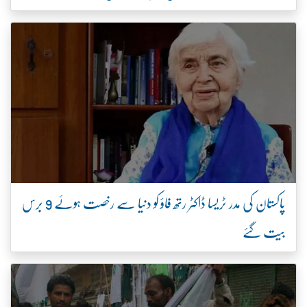
پاکستان کی مدر ٹریسا ڈاکٹر رتھ فاؤ کو دنیا سے رخصت ہوئے 9 برس
بیت گئے