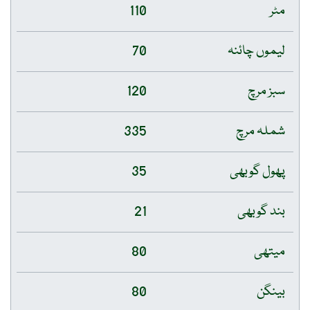
مٹر
110
لیموں چائنہ
70
سبز مرچ
120
شملہ مرچ
335
پھول گوبھی
35
بند گوبھی
21
میتھی
80
بینگن
80