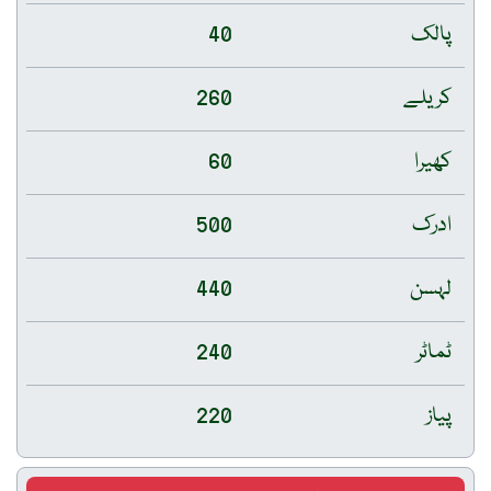
پالک
40
کریلے
260
کھیرا
60
ادرک
500
لہسن
440
ٹماٹر
240
پیاز
220