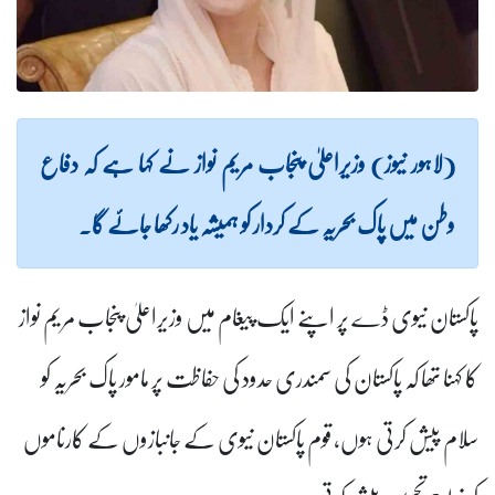
(لاہور نیوز) وزیراعلیٰ پنجاب مریم نواز نے کہا ہے کہ دفاع
وطن میں پاک بحریہ کے کردار کو ہمیشہ یاد رکھا جائے گا۔
پاکستان نیوی ڈے پر اپنے ایک پیغام میں وزیراعلیٰ پنجاب مریم نواز
کا کہنا تھا کہ پاکستان کی سمندری حدود کی حفاظت پر مامور پاک بحریہ کو
سلام پیش کرتی ہوں، قوم پاکستان نیوی کے جانبازوں کے کارناموں