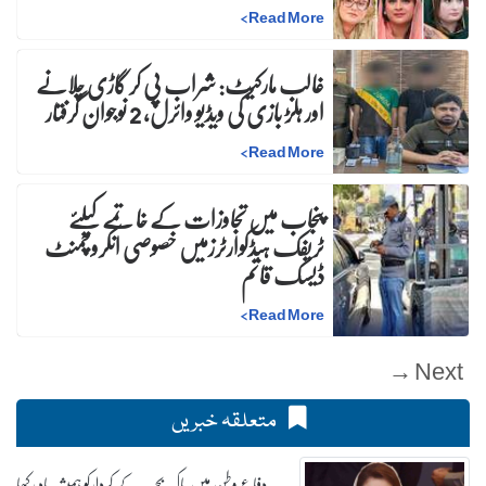
>
Read More
غالب مارکیٹ: شراب پی کر گاڑی چلانے
اور ہلڑ بازی کی ویڈیو وائرل، 2 نوجوان گرفتار
>
Read More
پنجاب میں تجاوزات کے خاتمے کیلئے
ٹریفک ہیڈکوارٹرزمیں خصوصی انکروچمنٹ
ڈیسک قائم
>
Read More
Next →
متعلقہ خبریں
دفاع وطن میں پاک بحریہ کے کردارکو ہمیشہ یاد رکھا