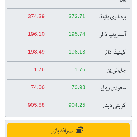
برطانوی پاؤنڈ
374.39
373.71
آسٹریلیا ڈالر
196.10
195.74
کینیڈا ڈالر
198.49
198.13
جاپانی ین
1.76
1.76
سعودی ریال
74.06
73.93
کویتی دینار
905.88
904.25
صرافہ بازار