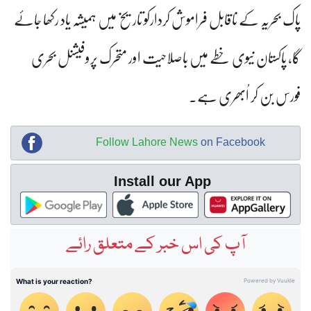
پاک بحریہ کے ناقابل فراموش کردارکو تاریخ میں ہمیشہ یاد رکھا جائے
گا، پاکستان نیوی خطے میں باصلاحیت اور متحرک پروفیشنل بحری
فورس بن کر اُبھری ہے۔
Follow Lahore News
on Facebook
Install our App
آپ کی اس خبر کے متعلق رائے