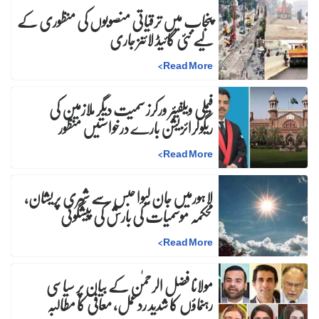
پنجاب میں ترقیاتی منصوبوں کی منظوری کے
لیے نئی گائیڈ لائنز جاری
>
Read More
فیملی ویلفیئر ورکرز سمیت دیگر ملازمین کی
ریگولرائزیشن بارے درخواستیں منظور
>
Read More
لاہورمیں جان لیوا حبس سے شہری پریشان،
محکمہ موسمیات کی بارش کی پیشگوئی
>
Read More
مولانا فضل الرحمٰن کے بیان پر سیاسی
رہنماؤں کا شدید ردعمل، معافی کا مطالبہ