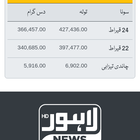
سونا
تولہ
دس گرام
24 قیراط
366,457.00
427,436.00
22 قیراط
340,685.00
397,477.00
چاندی تیزابی
5,916.00
6,902.00