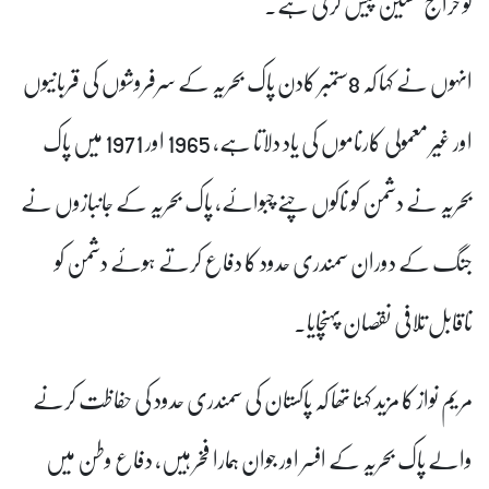
کو خراج تحسین پیش کرتی ہے۔
انہوں نے کہا کہ 8ستمبر کادن پاک بحریہ کے سرفروشوں کی قربانیوں
اور غیر معمولی کارناموں کی یاد دلاتا ہے، 1965 اور 1971 میں پاک
بحریہ نے دشمن کو ناکوں چنے چبوائے، پاک بحریہ کے جانبازوں نے
جنگ کے دوران سمندری حدود کا دفاع کرتے ہوئے دشمن کو
ناقابل تلافی نقصان پہنچایا۔
مریم نواز کا مزید کہنا تھا کہ پاکستان کی سمندری حدود کی حفاظت کرنے
والے پاک بحریہ کے افسر اور جوان ہمارا فخر ہیں، دفاع وطن میں