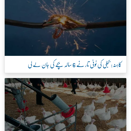
کاہنہ: بجلی کی ٹوٹی تار نے 6 سالہ بچے کی جان لے لی