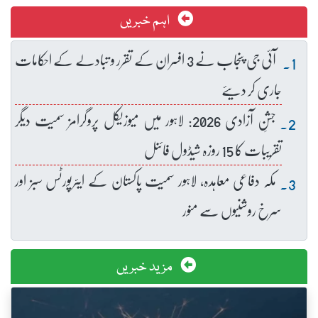
اہم خبریں
آئی جی پنجاب نے 3 افسران کے تقرر و تبادلے کے احکامات
جاری کر دیئے
جشنِ آزادی 2026: لاہور میں میوزیکل پروگرامز سمیت دیگر
تقریبات کا 15 روزہ شیڈول فائنل
مکہ دفاعی معاہدہ، لاہور سمیت پاکستان کے ایئرپورٹس سبز اور
سرخ روشنیوں سے منور
مزید خبریں