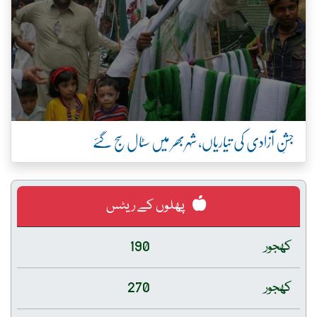
جشنِ آزادی کی تیاریاں، شہربھر میں سٹال سج گئے
پھلوں کے ریٹس
کھجور
190
کھجور
270