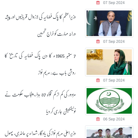
07 Sep 2024
وزیراعظم کا پاک فضائیہ کی لازوال قربانیوں اور پیشہ
ورانہ مہارت کو خراج تحسین
07 Sep 2024
7 ستمبر 1965ء کا دن پاک فضائیہ کی تاریخ کا
روشن باب ہے: مریم نواز
07 Sep 2024
مزدور کی کم از کم تنخواہ 37 ہزار، پنجاب حکومت نے
نوٹیفکیشن جاری کر دیا
06 Sep 2024
وزیر اعلیٰ مریم نواز کی یادگار شہداء پر حاضری، پھول