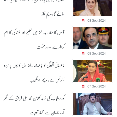
جائے گا: مریم نواز
08 Sep 2024
قوموں کا مقدر بدلنے میں تعلیم اور خواندگی کا اہم
کردار ہے: صدر مملکت
08 Sep 2024
ماحولیاتی آلودگی کا باعث بننے والی گاڑیوں پر زیرو
ٹالرنس ہے: مریم اورنگزیب
07 Sep 2024
گورنر پنجاب کی شہید کیپٹن محمد علی قریشی کے گھر
آمد، خاندان سے اظہار تعزیت