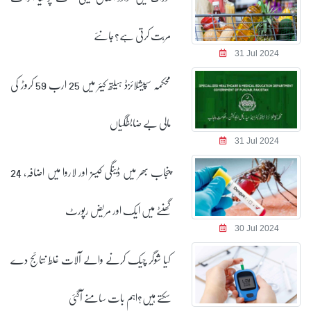
مربت کرتی ہے؟جانئے
31 Jul 2024
محکمہ سپیشلائزڈ ہیلتھ کیئر میں 25 ارب 59 کروڑ کی
مالی بے ضابطگیاں
31 Jul 2024
پنجاب بھر میں ڈینگی کیسز اور لاروا میں اضافہ، 24
گھنٹے میں ایک اور مریض رپورٹ
30 Jul 2024
کیا شوگر چیک کرنے والے آلات غلط نتائج دے
سکتے ہیں؟اہم بات سامنے آگئی