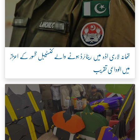
تھانہ لاری اڈہ میں ریٹائرڈ ہونے والے کنسٹیبل ظہور کے اعزاز
میں الوداعی تقریب