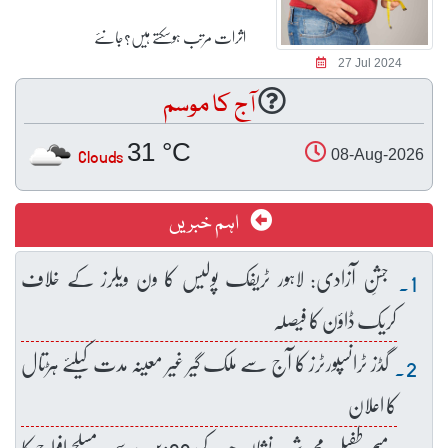
اثرات مرتب ہوسکتے ہیں؟جانئے
27 Jul 2024
آج کا موسم
31 °C
Clouds
08-Aug-2026
اہم خبریں
جشنِ آزادی: لاہور ٹریفک پولیس کا ون ویلرز کے خلاف
کریک ڈاؤن کا فیصلہ
گڈز ٹرانسپورٹرز کا آج سے ملک گیر غیر معینہ مدت کیلئے ہڑتال
کا اعلان
میجر طفیل محمد شہید نشانِ حیدر کی 68ویں برسی، مسلح افواج کا