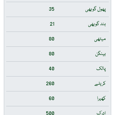
پھول گوبھی
35
بند گوبھی
21
میتھی
80
بینگن
80
پالک
40
کریلے
260
کھیرا
60
ادرک
500