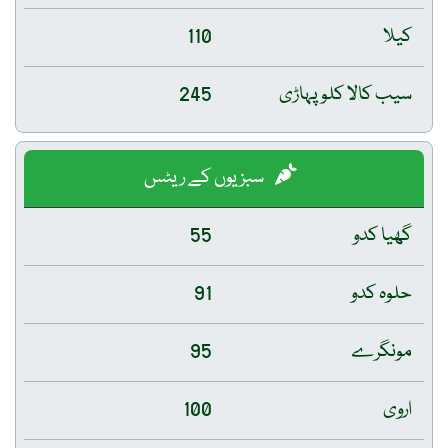
کیلا
110
سیب کالا کلو پہاڑی
245
سبزیوں کے ریٹس
گھیا کدو
55
حلوہ کدو
91
مونگرے
95
اروی
100