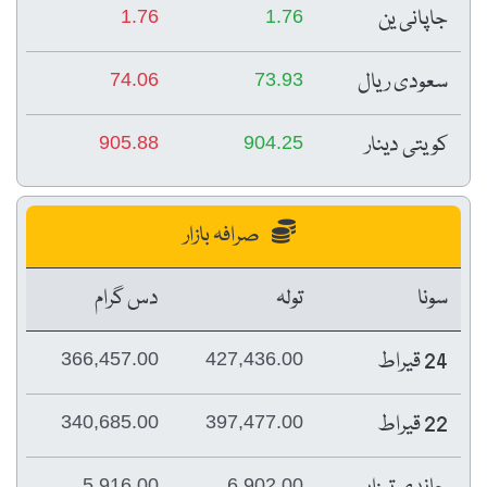
جاپانی ین
1.76
1.76
سعودی ریال
74.06
73.93
کویتی دینار
905.88
904.25
صرافہ بازار
سونا
تولہ
دس گرام
24 قیراط
366,457.00
427,436.00
22 قیراط
340,685.00
397,477.00
5,916.00
6,902.00