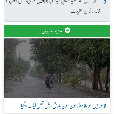
شاندار خراجِ عقیدت
مزید خبریں
لاہور میں موسلادھار مون سون بارش، جل تھل ایک ہوگیا