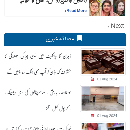
>
Read More
Next →
متعلقہ خبریں
ماہرین کا چاکلیٹ میں ایسی چیز کی موجودگی کا
انکشاف کہ جا ن کر آپ بھی دنگ رہ جائیں گے
01 Aug 2024
موسلادھار بارش سےہسپتالوں کی ری ویمپنگ
کے پول کھل گئے
01 Aug 2024
خوراک میں موجود اضافی چینی صحت پر کیا اثرا ت