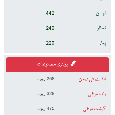
لہسن
440
ٹماٹر
240
پیاز
220
پولٹری مصنوعات
انڈے فی درجن
268 روپے
زندہ مرغی
328 روپے
گوشت مرغی
475 روپے