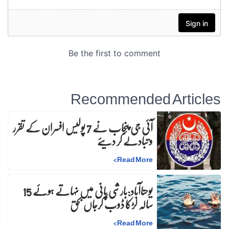
Recommended Articles
آئی جی پنجاب نے 7 پولیس افسران کے تقرر
و تبادلے کر دیئے
>
Read More
یوحناآباد:بارشی پانی میں نہاتے ہوئے 15
سالہ لڑکا ڈوب کرجاں بحق
>
Read More