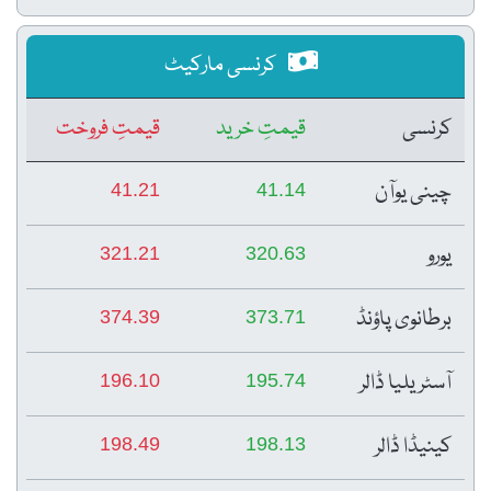
کرنسی مارکیٹ
کرنسی
قیمتِ خرید
قیمتِ فروخت
چینی یوآن
41.21
41.14
یورو
321.21
320.63
برطانوی پاؤنڈ
374.39
373.71
آسٹریلیا ڈالر
196.10
195.74
کینیڈا ڈالر
198.49
198.13