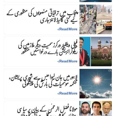
پنجاب میں ترقیاتی منصوبوں کی منظوری کے
لیے نئی گائیڈ لائنز جاری
>
Read More
فیملی ویلفیئر ورکرز سمیت دیگر ملازمین کی
ریگولرائزیشن بارے درخواستیں منظور
>
Read More
لاہورمیں جان لیوا حبس سے شہری پریشان،
محکمہ موسمیات کی بارش کی پیشگوئی
>
Read More
مولانا فضل الرحمٰن کے بیان پر سیاسی
رہنماؤں کا شدید ردعمل، معافی کا مطالبہ