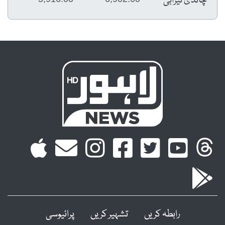
چاندی تیزابی
رابطہ کریں
تشہیر کریں
پرائیوسی