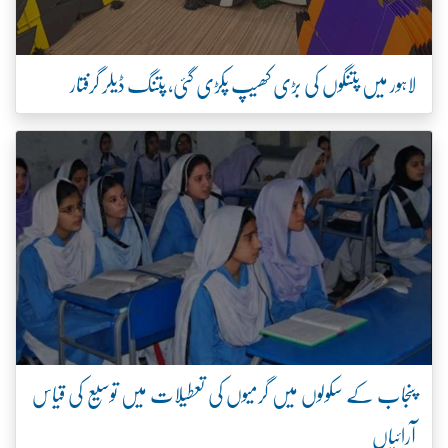
لاہور میں پتنگوں کی بڑی کھیپ پکڑی گئی، پتنگ ڈیلر گرفتار
پنجاب کے سکولوں میں گرمیوں کی تعطیلات میں توسیع کی قیاس
آرائیاں