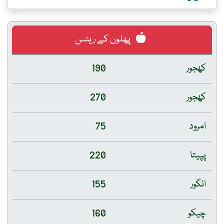
پھلوں کے ریٹس
کھجور
190
کھجور
270
امرود
75
پپیتا
220
انگور
155
چیکو
160