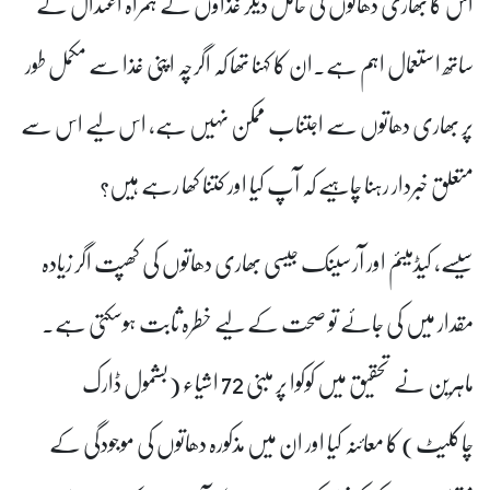
اس کا بھاری دھاتوں کی حامل دیگر غذاؤں کے ہمراہ اعتدال کے
ساتھ استعمال اہم ہے۔ان کا کہنا تھا کہ اگرچہ اپنی غذا سے مکمل طور
پر بھاری دھاتوں سے اجتناب ممکن نہیں ہے، اس لیے اس سے
متعلق خبردار رہنا چاہیے کہ آپ کیا اور کتنا کھا رہے ہیں؟
سیسے، کیڈمیئم اور آرسینک جیسی بھاری دھاتوں کی کھپت اگر زیادہ
مقدار میں کی جائے تو صحت کے لیے خطرہ ثابت ہوسکتی ہے۔
ماہرین نے تحقیق میں کوکوا پر مبنی 72 اشیاء (بشمول ڈارک
چاکلیٹ) کا معائنہ کیا اور ان میں مذکورہ دھاتوں کی موجودگی کے