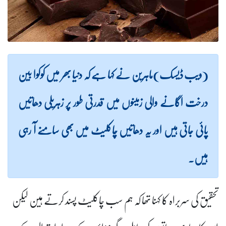
(ویب ڈیسک)ماہرین نے کہا ہے کہ دنیا بھر میں کوکوا بین
درخت اگانے والی زمینوں میں قدرتی طور پر زہریلی دھاتیں
پائی جاتی ہیں اور یہ دھاتیں چاکلیٹ میں بھی سامنے آ رہی
ہیں۔
تحقیق کی سربراہ کا کہنا تھا کہ ہم سب چاکلیٹ پسند کرتے ہین لیکن