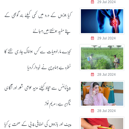
29 Jul 2024
کیا جوڑوں کے درد میں کمی کیلئے بند گوبھی کے
پتے مفید ہوسکتے ہیں؟جانئے
29 Jul 2024
کیڑے مار ادویات سے کس ہولناک بیماری لگنے کا
خطرہ ہے؟ماہرین نے خبردار کردیا
28 Jul 2024
ہیپاٹائٹس سے بچاؤ کیلئے مزید عوامی شعور اور آگاہی
ناگزیر ہے: مریم نواز
28 Jul 2024
پیٹ اور بازووں کی اضافی چربی کے صحت پر کیا