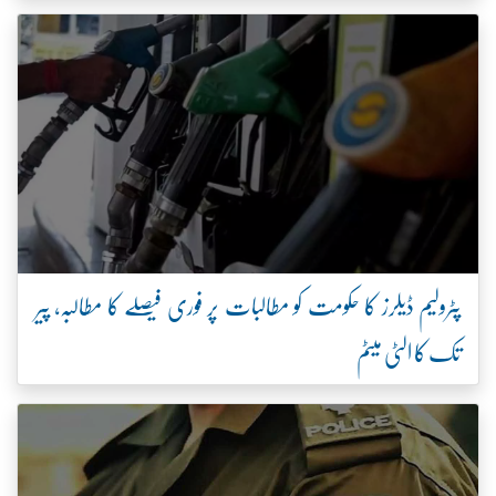
پٹرولیم ڈیلرز کا حکومت کو مطالبات پر فوری فیصلے کا مطالبہ، پیر
تک کا الٹی میٹم