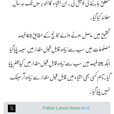
متعلق جاننے کی کوشش کی۔ ان اشیاء کا آٹھ برسوں تک ہر سال
معائنہ کیا گیا۔
تحقیق میں حاصل ہونے والے نتائج کے مطابق 43 فیصد
مصنوعات میں سب سے زیادہ قابلِ قبول مقدار میں سیسہ پایا گیا
جبکہ 35 فیصد میں سب سے زیادہ قابلِ قبول مقدار میں کیڈمیئم پایا
گیا۔تاہم کسی بھی اشیاء میں قابلِ قبول مقدار سے زیادہ آرسینک
نہیں پایا گیا۔
Follow Lahore News
on X