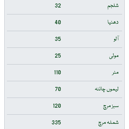
شلجم
32
دھنیا
40
آلو
35
مولی
25
مٹر
110
لیموں چائنہ
70
سبز مرچ
120
شملہ مرچ
335