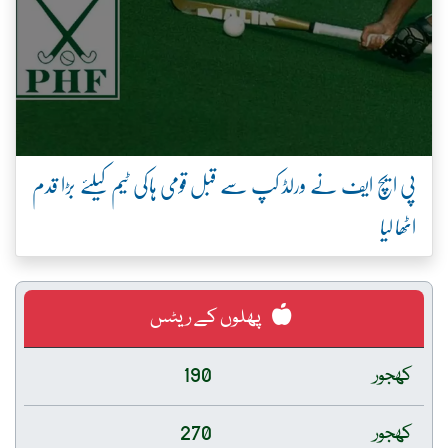
پی ایچ ایف نے ورلڈ کپ سے قبل قومی ہاکی ٹیم کیلئے بڑا قدم
اٹھا لیا
پھلوں کے ریٹس
کھجور
190
کھجور
270