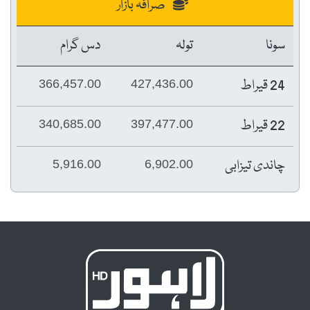
صرافہ بازار
سونا
تولہ
دس گرام
24 قیراط
366,457.00
427,436.00
22 قیراط
340,685.00
397,477.00
چاندی تیزابی
5,916.00
6,902.00