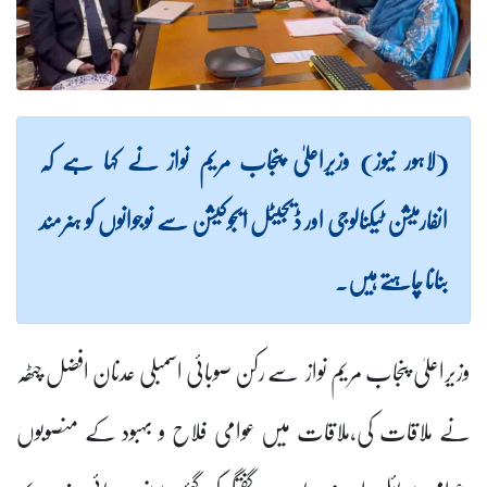
(لاہور نیوز) وزیراعلیٰ پنجاب مریم نواز نے کہا ہے کہ
انفارمیشن ٹیکنالوجی اور ڈیجیٹل ایجوکیشن سے نوجوانوں کو ہنرمند
بنانا چاہتے ہیں۔
وزیراعلیٰ پنجاب مریم نواز سے رکن صوبائی اسمبلی عدنان افضل چٹھہ
نے ملاقات کی،ملاقات میں عوامی فلاح و بہبود کے منصوبوں