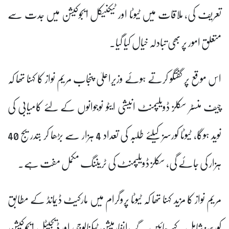
تعریف کی، ملاقات میں ٹیوٹا اور ٹیکنیکل ایجوکیشن میں جدت سے
متعلق امور پر بھی تبادلہ خیال کیا گیا۔
اس موقع پر گفتگو کرتے ہوئے وزیراعلیٰ پنجاب مریم نواز کا کہنا تھا کہ
چیف منسٹر سکلز ڈویلپمنٹ انیشی ایٹو نوجوانوں کے لئے کامیابی کی
نوید ہوگا، ٹیوٹا کورسز کیلئے طلبہ کی تعداد 4 ہزار سے بڑھا کر بتدریج 40
ہزار کی جائے گی، سکلز ڈویلپمنٹ کی ٹریننگ مکمل مفت ہے۔
مریم نواز کا مزید کہنا تھا کہ ٹیوٹا پروگرام میں مارکیٹ ڈیمانڈ کے مطابق
کورسز شامل کیے جائیں گے ،انفارمیشن ٹیکنالوجی اور ڈیجیٹل ایجوکیشن