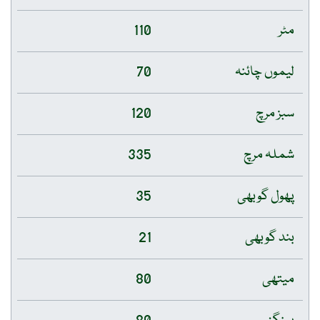
مٹر
110
لیموں چائنہ
70
سبز مرچ
120
شملہ مرچ
335
پھول گوبھی
35
بند گوبھی
21
میتھی
80