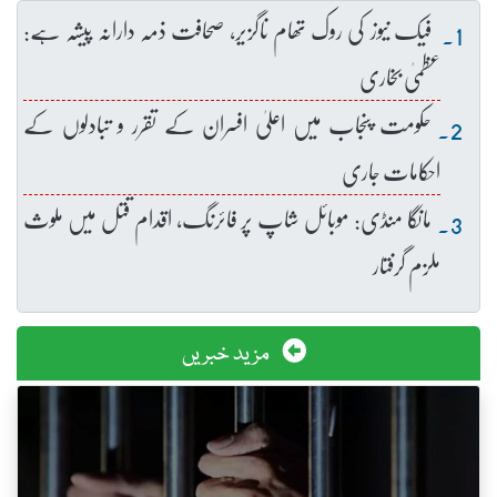
فیک نیوز کی روک تھام ناگزیر، صحافت ذمہ دارانہ پیشہ ہے:
عظمیٰ بخاری
حکومت پنجاب میں اعلیٰ افسران کے تقرر و تبادلوں کے
احکامات جاری
مانگا منڈی: موبائل شاپ پر فائرنگ، اقدام قتل میں ملوث
ملزم گرفتار
مزید خبریں