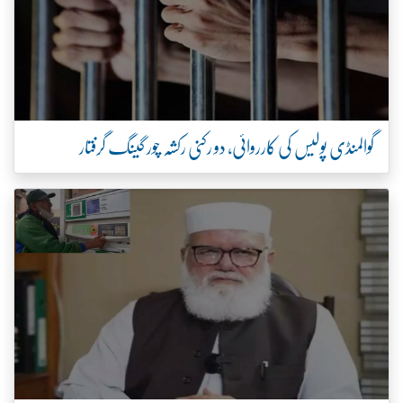
گوالمنڈی پولیس کی کارروائی، دو رکنی رکشہ چور گینگ گرفتار