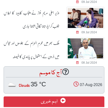
09 Jul 2024
وزیر اعلیٰ مریم نواز نے پنجاب کابینہ کا اجلاس
طلب کر لیا، 37 نکاتی ایجنڈا جاری
09 Jul 2024
ملک بھر میں محرم الحرام کے جلوسوں اور مجالس
میں ڈرون کے استعمال پر پابندی کا فیصلہ
08 Jul 2024
آج کا موسم
35 °C
Clouds
07-Aug-2026
اہم خبریں