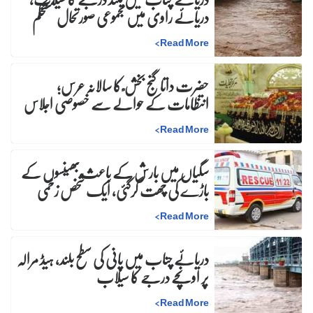
دریائے راوی میں مجموعی صورتحال مستحکم
>
Read More
حضرت داتا گنج بخش ؒ کا سالانہ عرس;
انتظامات کے حوالے سے خصوصی اجلاس
>
Read More
سگیاں میں بارش کے باعث بھینسوں کے
باڑے کی چھت گرگئی، ایک شخص زخمی
>
Read More
دریائے چناب میں پانی کی سطح بلند، ہیڈ مرالہ
پر اونچے درجے کا سیلاب
>
Read More