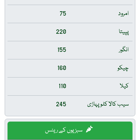
امرود
75
پپیتا
220
انگور
155
چیکو
160
کیلا
110
سیب کالا کلو پہاڑی
245
سبزیوں کے ریٹس