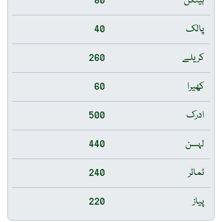
بینگن
80
پالک
40
کریلے
260
کھیرا
60
ادرک
500
لہسن
440
ٹماٹر
240
پیاز
220