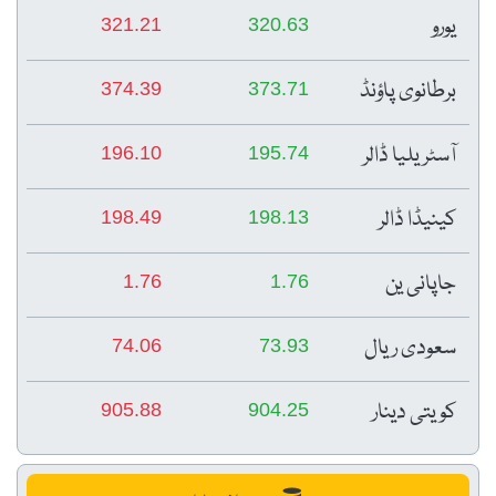
یورو
321.21
320.63
برطانوی پاؤنڈ
374.39
373.71
آسٹریلیا ڈالر
196.10
195.74
کینیڈا ڈالر
198.49
198.13
جاپانی ین
1.76
1.76
سعودی ریال
74.06
73.93
کویتی دینار
905.88
904.25