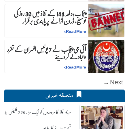
پنجاب:دفعہ 144 کے نفاذ میں 30 روز کی
توسیع، ڈرون اُڑانے پر پابندی برقرار
>
Read More
آئی جی پنجاب نے 7 پولیس افسران کے تقرر
و تبادلے کر دیئے
>
Read More
Next →
متعلقہ خبریں
مریم نواز کا مزدوروں کو ایک ہزار 224 فلیٹس بلا
قیمت دینے کا اعلان