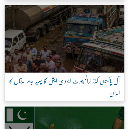
آل پاکستان گڈز ٹرانسپورٹ ایسوسی ایشن کا پہیہ جام ہڑتال کا
اعلان