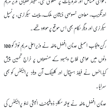
،عوامی مسائل اور ضروریات پر گفتگو کی گئی، سینئر صوبائی وزیر مریم
اورنگزیب، معاون خصوصی ذیشان ملک، چیف سیکرٹری، پرنسپل
سیکرٹری اور دیگر حکام بھی اس موقع پر موجود تھے۔
رکن پنجاب اسمبلی عدنان افضل چٹھہ نے وزیراعلیٰ مریم نواز کو 100
دنوں میں عوامی فلاح وبہبود کے منصوبوں پر خراج تحسین پیش
کیا،انہوں نے فیلڈ ہسپتال اور کلینک آن ویلز پراجیکٹس کو بھی
سراہا۔
عدنان افضل چٹھہ نے یوتھ سکلز ڈویلپمنٹ انیشی ایٹو پراجیکٹس کی