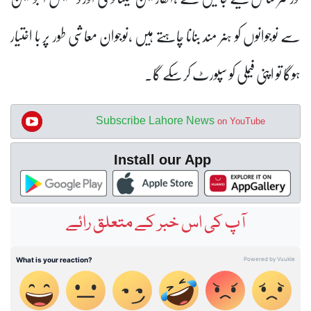
سے نوجوانوں کو ہنر مند بنانا چاہتے ہیں ،نوجوان معاشی طور پر با اختیار
ہوگا تو اپنی فیملی کو سپورٹ کرسکے گا۔
Subscribe Lahore News
on YouTube
Install our App
آپ کی اس خبر کے متعلق رائے