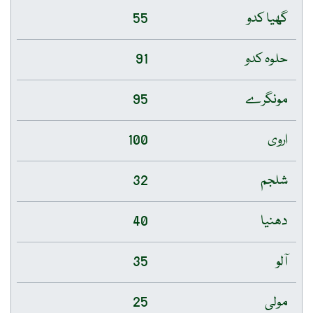
گھیا کدو
55
حلوہ کدو
91
مونگرے
95
اروی
100
شلجم
32
دھنیا
40
آلو
35
مولی
25