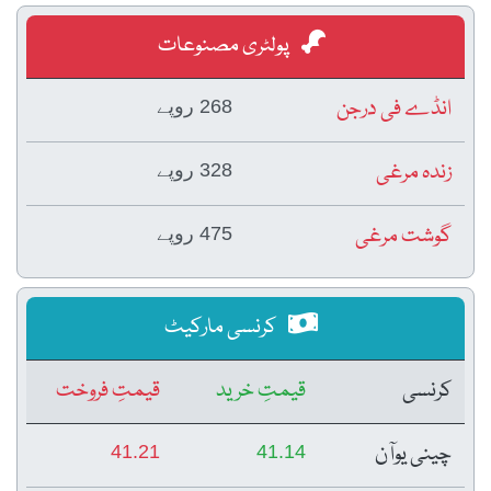
پولٹری مصنوعات
انڈے فی درجن
268 روپے
زندہ مرغی
328 روپے
گوشت مرغی
475 روپے
کرنسی مارکیٹ
کرنسی
قیمتِ خرید
قیمتِ فروخت
چینی یوآن
41.21
41.14