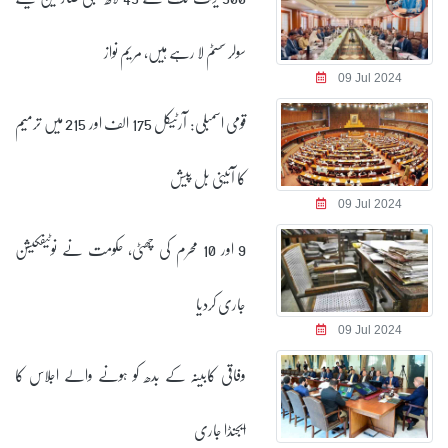
سولر سسٹم لا رہے ہیں، مریم نواز
09 Jul 2024
قومی اسمبلی: آرٹیکل 175 الف اور 215 میں ترمیم
کا آئینی بل پیش
09 Jul 2024
9 اور 10 محرم کی چھٹی، حکومت نے نوٹیفکیشن
جاری کردیا
09 Jul 2024
وفاقی کابینہ کے بدھ کو ہونے والے اجلاس کا
ایجنڈا جاری