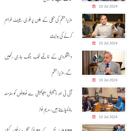
10 Jul 2024
وزیراعظم کی بجلی کے بلوں پر فوری ریلیف فراہم
کرنے کی ہدایت
10 Jul 2024
دہشتگردی کے خاتمے تک جنگ جاری رکھیں
گے: وزیراعظم
10 Jul 2024
آئی ٹی اور ڈیجیٹل ایجوکیشن سے نوجوانوں کو ہنرمند
بناناچاہتے ہیں: مریم نواز
10 Jul 2024
500 یونٹ تک کے 45 لاکھ بجلی صارفین کیلئے