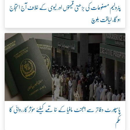
پٹرولیم مصنوعات کی بڑھتی قیمتوں اور لیوی کے خلاف آج احتجاج
ہو گا، لیاقت بلوچ
پاسپورٹ دفاتر سے ایجنٹ مافیا کے خاتمے کیلئے مؤثر کارروائی کا
حکم