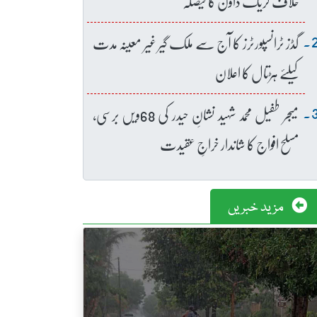
خلاف کریک ڈاؤن کا فیصلہ
گڈز ٹرانسپورٹرز کا آج سے ملک گیر غیر معینہ مدت
کیلئے ہڑتال کا اعلان
میجر طفیل محمد شہید نشانِ حیدر کی 68ویں برسی،
مسلح افواج کا شاندار خراجِ عقیدت
مزید خبریں