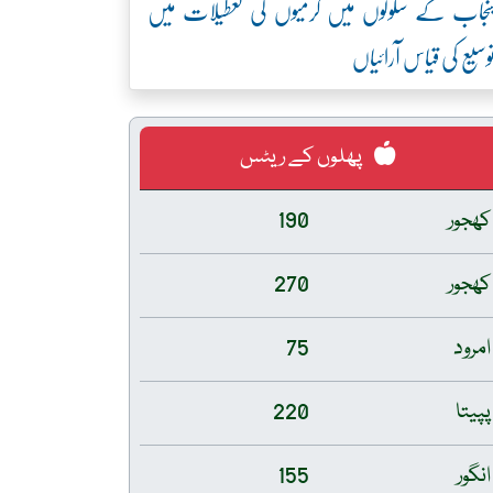
نجاب کے سکولوں میں گرمیوں کی تعطیلات میں
وسیع کی قیاس آرائیاں
پھلوں کے ریٹس
کھجور
190
کھجور
270
امرود
75
پپیتا
220
انگور
155