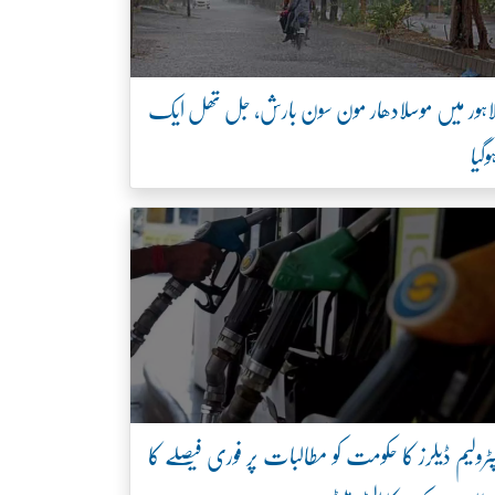
اہور میں موسلادھار مون سون بارش، جل تھل ایک
وگیا
ٹرولیم ڈیلرز کا حکومت کو مطالبات پر فوری فیصلے کا