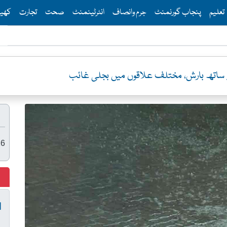
Th
تعلیم
پنجاب گورنمنٹ
جرم وانصاف
انٹرٹینمنٹ
صحت
تجارت
کھی
ے ساتھ بارش، مختلف علاقوں میں بجلی غائب
26