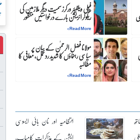
پ
فیملی ویلفیئر ورکرز سمیت دیگر ملازمین کی
ت
ری
ریگولرائزیشن بارے درخواستیں منظور
>
Read More
مولانا فضل الرحمٰن کے بیان پر
ی
سیاسی رہنماؤں کا شدید ردعمل، معافی کا
مطالبہ
>
Read More
تھ
انتظامیہ اور نان بائی ایسوسی
لی
ایشن کے مذاکرات کامیاب،