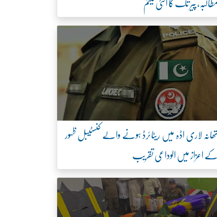
طالبہ، پیر تک کا الٹی میٹم
ھانہ لاری اڈہ میں ریٹائرڈ ہونے والے کنسٹیبل ظہور
ے اعزاز میں الوداعی تقریب