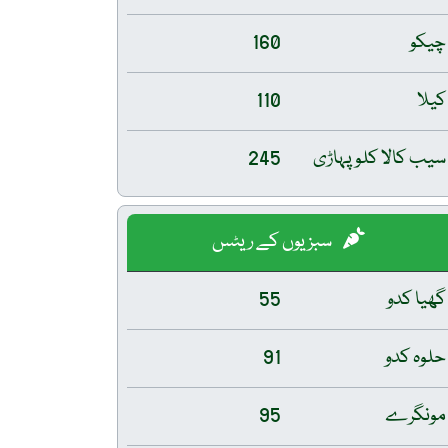
چیکو
160
کیلا
110
سیب کالا کلو پہاڑی
245
سبزیوں کے ریٹس
گھیا کدو
55
حلوہ کدو
91
مونگرے
95