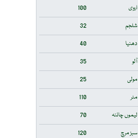
اروی
100
شلجم
32
دھنیا
40
آلو
35
مولی
25
مٹر
110
لیموں چائنہ
70
سبز مرچ
120