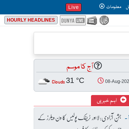
ل
معلومات
Live
HOURLY HEADLINES
آج کا موسم
31 °C
Clouds
08-Aug-20
اہم خبریں
جشنِ آزادی: لاہور ٹریفک پولیس کا ون ویلرز کے