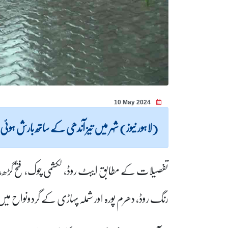
10 May 2024
(لاہور نیوز) شہر میں تیز آندھی کے ساتھ بارش ہو
تفصیلات کے مطابق ایبٹ روڈ، لکشمی چوک، فتح گڑھ، ہر
رنگ روڈ، دھرم پورہ اور شملہ پہاڑی کے گردونواح می