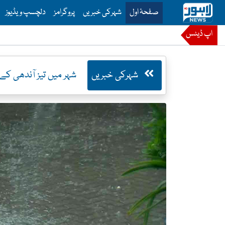
is is the main menu for Lahore News
صفحۂ اول
شہرکی خبریں
پروگرامز
دلچسپ ویڈیوز
اپ ڈیٹس
شہرکی خبریں
شہر میں تیز آندھی ک