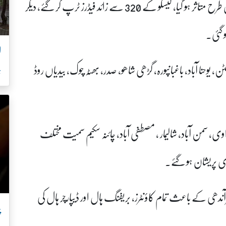
تیز آندھی اور بارش کے باعث بجلی کا ترسیلی نظام بری طرح متاثر ہو گیا، لیسکو کے 320 سے زائد فیڈرز ٹرپ کر گئے، دیگر
و گئی۔
ل
لٹن، یوحنا آباد، باغبانپورہ، گڑھی شاھو، صدر، بھٹہ چوک، بیدیاں روڈ
ہ
اوی، سمن آباد، شالیمار ، مصطفی آباد، چائنہ سکیم سمیت مختلف
ری پریشان ہو گئے۔
آندھی کے باعث تمام کاؤنٹرز، بریفنگ ہال اور ڈیپارچر ہال کی
پ