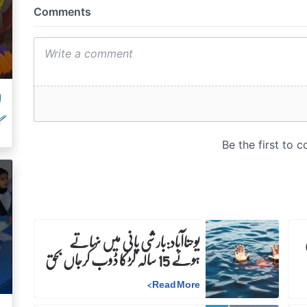
ل
گ
ن
یوحناآباد:بارشی پانی میں نہاتے
ہوئے 15 سالہ لڑکا ڈوب کرجاں بحق
>
Read More