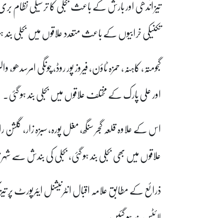
تکنیکی خرابیوں کے باعث متعدد علاقوں میں بجلی بند ہ
گجومتہ، کاہنہ، حمزہ ٹاؤن، فیروز پور روڈ، چونگی امرسدھو، وا
اور علی پارک کے مختلف علاقوں میں بجلی بند ہو گئی۔
اس کے علاوہ قلعہ گجر سنگھ، مغل پورہ، سبزہ زار، گلشن ر
علاقوں میں بھی بجلی بند ہو گئی، بجلی کی بندش سے شہ
ذرائع کے مطابق علامہ اقبال انٹرنیشنل ایئرپورٹ پر تیز
لائٹس بند ہو گئیں۔