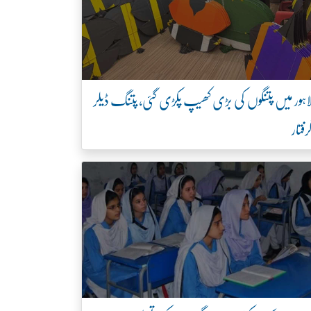
اہور میں پتنگوں کی بڑی کھیپ پکڑی گئی، پتنگ ڈیلر
رفتار