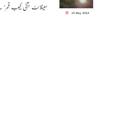
سیٹلائٹ ’آئی کیوب قمر‘ 
10 May 2024
پہلی تصویر موصول