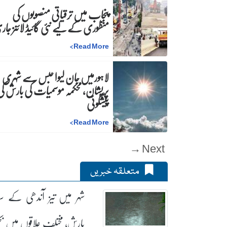
پنجاب میں ترقیاتی منصوبوں کی
منظوری کے لیے نئی گائیڈ لائنز جا
>
Read More
لاہورمیں جان لیوا حبس سے شہری
پریشان، محکمہ موسمیات کی بارش ک
پیشگوئی
>
Read More
Next →
متعلقہ خبریں
شہر میں تیز آندھی کے سا
بارش، مختلف علاقوں میں بج