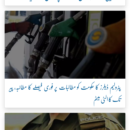
پٹرولیم ڈیلرز کا حکومت کو مطالبات پر فوری فیصلے کا مطالبہ، پیر
تک کا الٹی میٹم