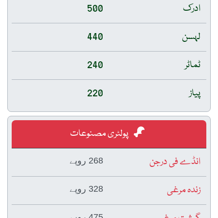
ادرک
500
لہسن
440
ٹماٹر
240
پیاز
220
پولٹری مصنوعات
انڈے فی درجن
268 روپے
زندہ مرغی
328 روپے
475 روپے