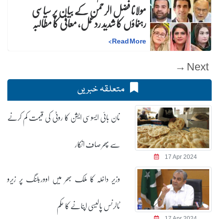
مولانا فضل الرحمٰن کے بیان پر سیاسی
رہنماؤں کا شدید ردعمل، معافی کا مطالبہ
>
Read More
Next →
متعلقہ خبریں
نان بائی ایسوسی ایشن کا روٹی کی قیمت کم کرنے
سے پھر صاف انکار
17 Apr 2024
وزیر داخلہ کا ملک بھر میں اووربلنگ پر زیرو
ٹالرنس پالیسی اپنانے کا حکم
17 Apr 2024