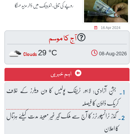
روپے کی تنزلی، انٹربینک میں ڈالر مزید مہنگا
16 Apr 2024
آج کا موسم
29 °C
Clouds
08-Aug-2026
اہم خبریں
جشنِ آزادی: لاہور ٹریفک پولیس کا ون ویلرز کے خلاف
کریک ڈاؤن کا فیصلہ
گڈز ٹرانسپورٹرز کا آج سے ملک گیر غیر معینہ مدت کیلئے ہڑتال
کا اعلان