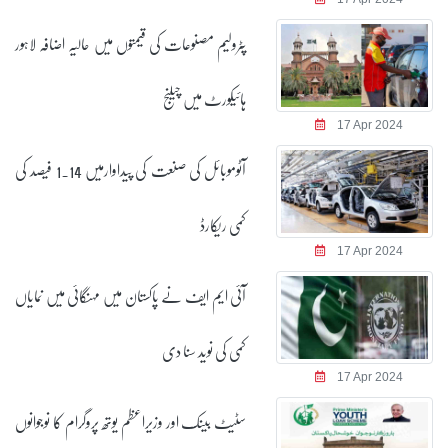
پٹرولیم مصنوعات کی قیمتوں میں حالیہ اضافہ لاہور
ہائیکورٹ میں چیلنج
17 Apr 2024
آٹوموبائل کی صنعت کی پیداوارمیں 1.14 فیصد کی
کمی ریکارڈ
17 Apr 2024
آئی ایم ایف نے پاکستان میں مہنگائی میں نمایاں
کمی کی نوید سنا دی
17 Apr 2024
سٹیٹ بینک اور وزیراعظم یوتھ پروگرام کا نوجوانوں