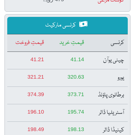
گوشت مرغی
کرنسی مارکیٹ
کرنسی
قیمتِ خرید
قیمتِ فروخت
چینی یوآن
41.21
41.14
یورو
321.21
320.63
برطانوی پاؤنڈ
374.39
373.71
آسٹریلیا ڈالر
196.10
195.74
کینیڈا ڈالر
198.49
198.13