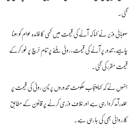
گئی۔
صوبائی وزیر نے کہا کہ آٹے کی قیمت میں کمی کا فائدہ عوام کو ہونا
چاہیے، تندور پر آٹے کی قیمت، روٹی بننے پر تمام خرچ پر غور کرکے
قیمت مقرر کی گئی۔
انہوں نے کہ کہا پنجاب حکومت تندوروں پر نان روٹی کی قیمت پر
عملدرآمد کروا رہی ہے اور خلاف وزری کرنے پر قانون کے مطابق
کارروائی بھی کی جا رہی ہے۔