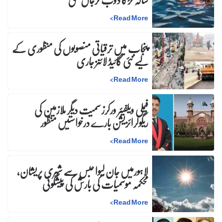
>
Read More
پنجاب میں ترقیاتی منصوبوں کی منظوری کے
لیے نئی گائیڈ لائنز جاری
>
Read More
فیملی ویلفیئر ورکرز سمیت دیگر ملازمین کی
ریگولرائزیشن بارے درخواستیں منظور
>
Read More
لاہورمیں جان لیوا حبس سے شہری پریشان،
محکمہ موسمیات کی بارش کی پیشگوئی
>
Read More