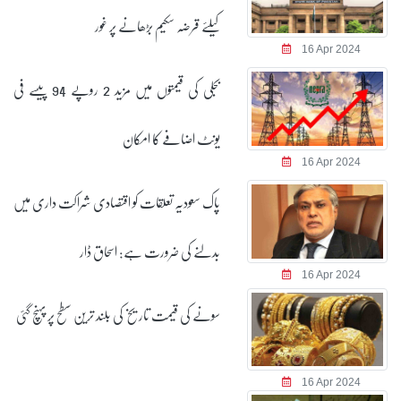
کیلئے قرضہ سکیم بڑھانے پر غور
16 Apr 2024
بجلی کی قیمتوں میں مزید 2 روپے 94 پیسے فی
یونٹ اضافے کا امکان
16 Apr 2024
پاک سعودیہ تعلقات کو اقتصادی شراکت داری میں
بدلنے کی ضرورت ہے: اسحاق ڈار
16 Apr 2024
سونے کی قیمت تاریخ کی بلند ترین سطح پر پہنچ گئی
16 Apr 2024