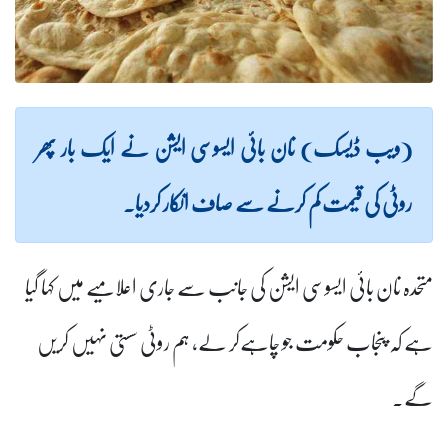
(ویب ڈیسک) نان بائی ایسوسی ایشن نے ایک بار پھر
روٹی کی قیمت کم کرنے سے صاف انکار کردیا۔
متحدہ نان بائی ایسوسی ایشن کی جانب سے جاری اعلامیے میں کہا گیا
ہے کہ پنجاب حکومت جو چاہےکر لے، ہم روٹی سستی نہیں کریں
گے۔