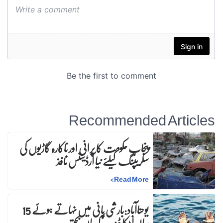
Recommended Articles
پنجاب حکومت کا پرانی اور ناکارہ گاڑیوں کی
سکریپنگ کیلئے نیا آرڈیننس نافذ
>
Read More
یوحناآباد:بارشی پانی میں نہاتے ہوئے 15
سالہ لڑکا ڈوب کرجاں بحق