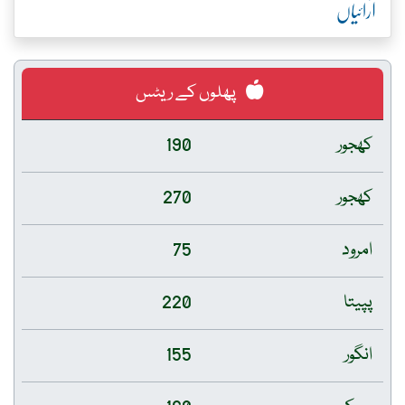
آرائیاں
پھلوں کے ریٹس
کھجور
190
کھجور
270
امرود
75
پپیتا
220
انگور
155