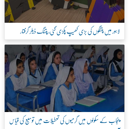
لاہور میں پتنگوں کی بڑی کھیپ پکڑی گئی، پتنگ ڈیلر گرفتار
پنجاب کے سکولوں میں گرمیوں کی تعطیلات میں توسیع کی قیاس