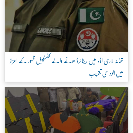
تھانہ لاری اڈہ میں ریٹائرڈ ہونے والے کنسٹیبل ظہور کے اعزاز
میں الوداعی تقریب