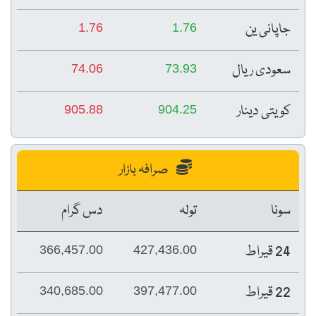
جاپانی ین
1.76
1.76
سعودی ریال
74.06
73.93
کویتی دینار
905.88
904.25
صرافہ بازار
سونا
تولہ
دس گرام
24 قیراط
366,457.00
427,436.00
22 قیراط
340,685.00
397,477.00