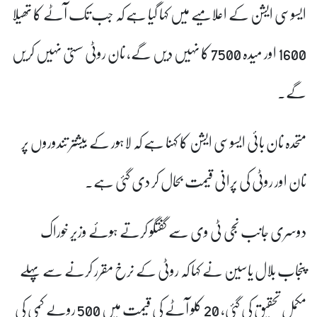
ایسوسی ایشن کے اعلامیے میں کہا گیا ہے کہ جب تک آٹے کا تھیلا
1600 اور میدہ 7500 کا نہیں دیں گے، نان روٹی سستی نہیں کریں
گے۔
متحدہ نان بائی ایسوسی ایشن کا کہنا ہے کہ لاہور کے بیشتر تندوروں پر
نان اور روٹی کی پرانی قیمت بحال کر دی گئی ہے۔
دوسری جانب نجی ٹی وی سے گفتگو کرتے ہوئے وزیر خوراک
پنجاب بلال یاسین نے کہا کہ روٹی کے نرخ مقرر کرنے سے پہلے
مکمل تحقیق کی گئی، 20 کلو آٹے کی قیمت میں 500 روپے کمی کی