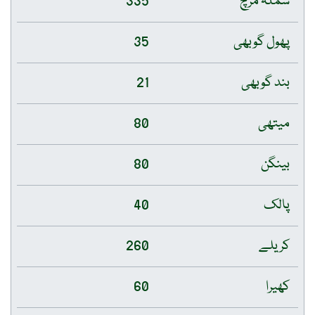
شملہ مرچ
335
پھول گوبھی
35
بند گوبھی
21
میتھی
80
بینگن
80
پالک
40
کریلے
260
کھیرا
60