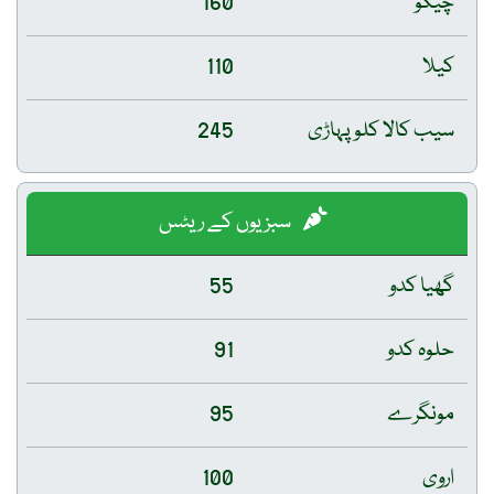
چیکو
160
کیلا
110
سیب کالا کلو پہاڑی
245
سبزیوں کے ریٹس
گھیا کدو
55
حلوہ کدو
91
مونگرے
95
اروی
100