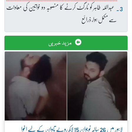
عبداللہ طاہر کو ٹارگٹ کرنے کا منصوبہ دو خواتین کی معاونت
سے مکمل ہوا، ذرائع
مزید خبریں
لاہور میں 26 سالہ نوجوان 15 لاکھ روپے تاوان کے لیے اغوا