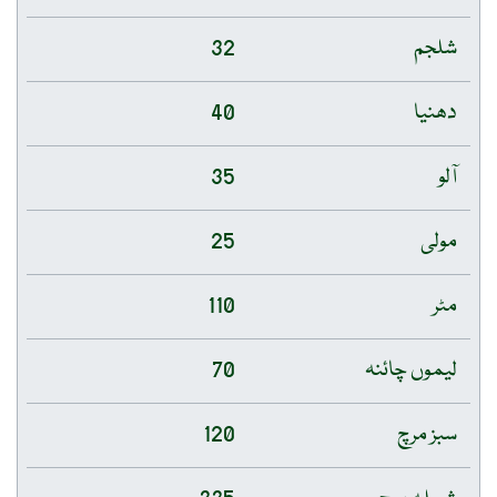
شلجم
32
دھنیا
40
آلو
35
مولی
25
مٹر
110
لیموں چائنہ
70
سبز مرچ
120