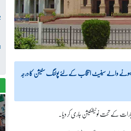
پنجاب اسمبلی کے ایوان کو 2 اپریل کو ہونے والے سینیٹ انتخاب کے لئے پولنگ سٹیشن کا درجہ
یارات کے تحت نوٹیفکیشن جاری کر دیا۔