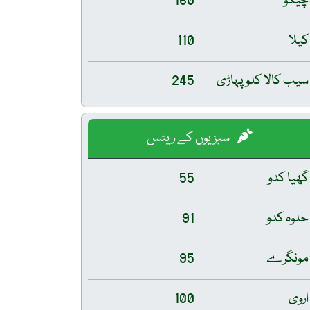
چیکو
160
کیلا
110
سیب کالا کلو پہاڑی
245
سبزیوں کے ریٹس
گھیا کدو
55
حلوہ کدو
91
مونگرے
95
اروی
100