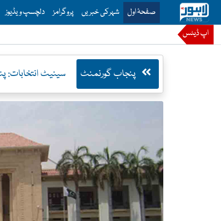
is is the main menu for Lahore News
صفحۂ اول
شہرکی خبریں
پروگرامز
دلچسپ ویڈیوز
اپ ڈیٹس
پنجاب گورنمنٹ
سینیٹ انتخابات: پنجاب اسمبلی کو 