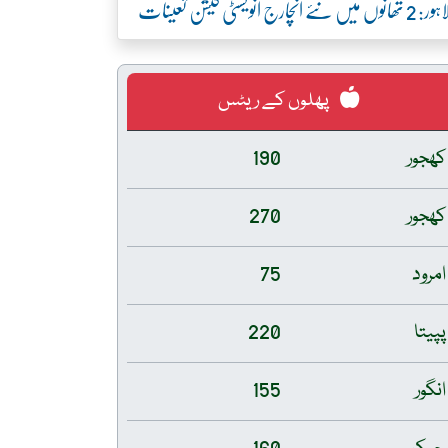
ور: 2 تھانوں میں نئے انچارج انویسٹی گیشن تعینات
پھلوں کے ریٹس
کھجور
190
کھجور
270
امرود
75
پپیتا
220
انگور
155