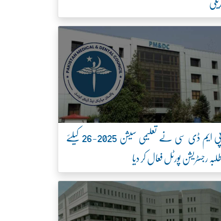
یلی
پی ایم ڈی سی نے تعلیمی سیشن 2025-26 کیلئے
لبہ رجسٹریشن پورٹل فعال کر دیا