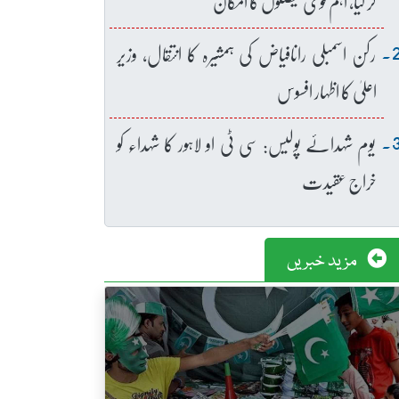
کر لیا، اہم قومی فیصلوں کا امکان
رکن اسمبلی رانافیاض کی ہمشیرہ کا انتقال، وزیر
اعلیٰ کا اظہار افسوس
یوم شہدائے پولیس: سی ٹی او لاہور کا شہداء کو
خراج عقیدت
مزید خبریں