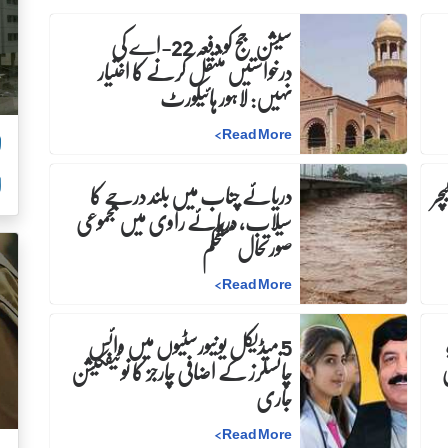
سیشن جج کو دفعہ 22-اے کی
درخواستیں منتقل کرنے کا اختیار
نہیں: لاہور ہائیکورٹ
>
Read More
ل
ا
چر
دریائے چناب میں بلند درجے کا
سیلاب، دریائے راوی میں مجموعی
صورتحال مستحکم
>
Read More
5 میڈیکل یونیورسٹیوں میں وائس
چانسلرز کے اضافی چارجز کا نوٹیفکیشن
جاری
>
Read More