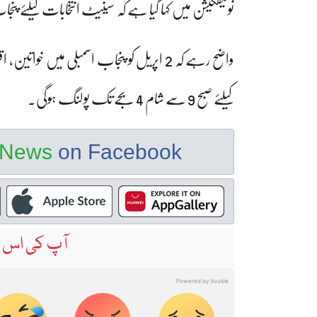
نوٹیفکیشن میں کہا گیا ہے کہ سینیٹ انتخابات کیلئے پنج
واضح رہے کہ 2 اپریل کو پنجاب اسمبلی می
کیلئے
صبح 9 سے شام 4 بجے تک پولنگ ہوگی۔
e News
on Facebook
آپ کی اس خ