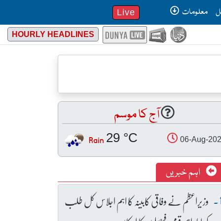
ل
معلومات
Live
HOURLY HEADLINES
آج کا موسم
29 °C
Rain
06-Aug-20
اہم خبریں
وزیراعظم نے وفاقی کابینہ کا اہم اجلاس کل طلب