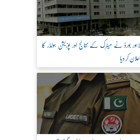
اہور بورڈ نے میٹرک کے نتائج اور پوزیشن ہولڈر کا
علان کر دیا