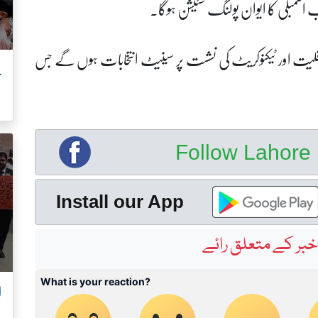
اب اسمبلی کا ایوان پولنگ سٹیشن ہوگا۔
ں خواتین، اقلیت اور ٹیکنوکریٹ کی نشست پر سینیٹ انتخابات ہوں گے جس
ب
Follow Lahor
Install our App
بر کے متعلق رائے
ا