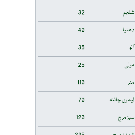
شلجم
32
دھنیا
40
آلو
35
مولی
25
مٹر
110
لیموں چائنہ
70
سبز مرچ
120
شملہ مرچ
335