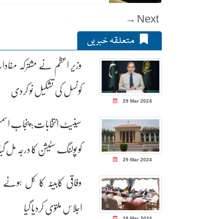
Next →
متعلقہ خبریں
وزیر اعظم نے مشترکہ مفاد
کونسل کی تشکیل نو کردی
29 Mar 2024
سینیٹ انتخابات: پنجاب اسمب
کو پولنگ سٹیشن کا درجہ مل گیا
29 Mar 2024
وفاقی کابینہ کا کل ہونے وا
اجلاس ملتوی کردیا گیا
28 Mar 2024