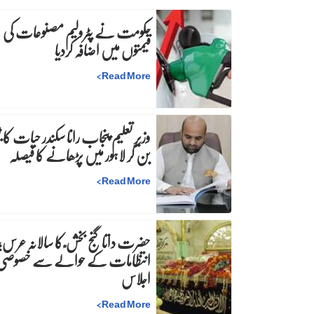
حکومت نے پٹرولیم مصنوعات کی
قیمتوں میں اضافہ کردیا
>
Read More
وزیرِ تعلیم پنجاب رانا سکندر حیات کا ٹی
بن کر لاہور میں پڑھانے کا فیصلہ
>
Read More
حضرت داتا گنج بخش ؒ کا سالانہ عرس;
انتظامات کے حوالے سے خصوصی
اجلاس
>
Read More