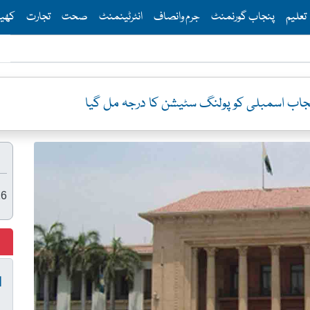
Th
تعلیم
پنجاب گورنمنٹ
جرم وانصاف
انٹرٹینمنٹ
صحت
تجارت
کھی
پولنگ سٹیشن کا درجہ مل گیا
26