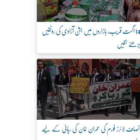
14 اگست قریب، بازاروں میں جشن آزادی کی رونقیں
ڑھنے لگیں
نصاف لائرز فورم کی عمران خان کی رہائی کے لیے