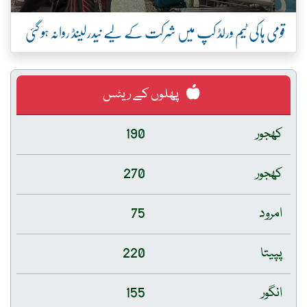
قومی ہاکی ٹیم ورلڈ کپ میں شرکت کے لیے نیدرلینڈ روانہ ہو گئی
پھلوں کے ریٹس
کھجور
190
کھجور
270
امرود
75
پپیتا
220
انگور
155