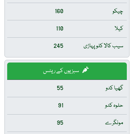
چیکو
160
کیلا
110
سیب کالا کلو پہاڑی
245
سبزیوں کے ریٹس
گھیا کدو
55
حلوہ کدو
91
مونگرے
95