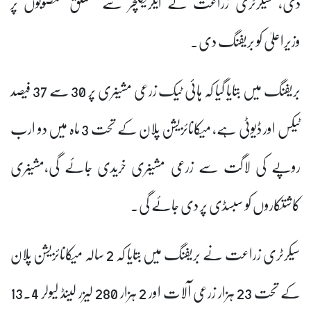
دی، سیکرٹری زراعت نے ایگریکلچر سے متعلق منصوبوں پر
وزیراعلیٰ کو بریفنگ دی۔
بریفنگ میں بتایا گیا کہ ہائی ٹیک زرعی مشینری پر 30 سے 37 فیصد
ٹیکس اور ڈیوٹی ہے، میکانائزیشن پلان کے تحت 3 ماہ میں دو ارب
روپے کی لاگت سے زرعی مشینری خریدی جائے گی،مشینری
کاشتکاروں کو سبسڈی پر دی جائے گی۔
سیکرٹری زراعت نے بریفنگ میں بتایا کہ 2 سالہ میکانائزیشن پلان
کے تحت 23 ہزار زرعی آلات اور 2 ہزار 280 لیزر لینڈ لیولر 13.4