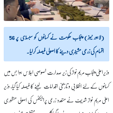
(لاہور نیوز) پنجاب حکومت نے کسانوں کو سبسڈی پر 56
اقسام کی زرعی مشینری دینے کا اصولی فیصلہ کرلیا۔
وزیراعلیٰ پنجاب مریم نواز کی زیر صدارت خصوصی اجلاس ہوا جس میں
کسانوں کے لئے انقلابی و تاریخی اقدامات لینے کا فیصلہ کیا گیا، وزیر
اعلیٰ مریم نواز شریف نے متعدد زرعی پراجیکٹس کی اصولی منظوری