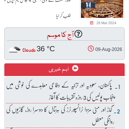
طلب کر لیا
26 Mar 2024
آج کا موسم
36 °C
Clouds
09-Aug-2026
اہم خبریں
پاکستان، سعودیہ اور ترکیہ کے دفاعی معاہدے کی خوشی میں
پنجاب پولیس کی 3 روزہ تقریبات کا آغاز
گڈز اور منی مزدا ٹرانسپورٹرز کی ہڑتال کا دوسرا روز، گاڑیوں کی
روانگی معطل