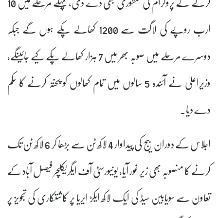
کرنے کے پروگرام کی منظوری بھی دے دی، پہلے مرحلے میں 10
ارب روپے کی لاگت سے 1200 کھالے پکے ہوں گے جبکہ
دوسرے مرحلے میں صوبہ بھر میں 7 ہزار کھالے پکے کیے جائینگے،
وزیراعلیٰ نے آئندہ 5 سالوں میں تمام کھالوں کو پختہ کرنے کا حکم
دے دیا۔
اجلاس کے دوران بیج کی پیداوار 4 لاکھ ٹن سے بڑھا کر 6 لاکھ ٹن تک
کرنے کا منصوبہ بھی زیر غور آیا، یونیورسٹی آف ایگریکلچر فیصل آباد کے
تعاون سے سویابین سیڈ کی ایک لاکھ ایکڑ ایریا پر کاشتکاری کی تجویز پر