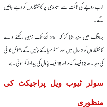
ارب روپے کی لاگت سے سبسڈی پر کاشتکاروں کو دیئے جائیں
گے۔
بریفنگ میں مزید بتایا گیا کہ 25 ایکڑ تک زمین رکھنے والے
کاشتکاروں کو 2 سال میں سولر سسٹم مہیا کئے جائیں گے،مینوئل بوائی
کی وجہ سے 12 فیصد گندم اور 18 فیصد چاول کی پیداوار کم ہوتی ہے۔
سولر ٹیوب ویل پراجیکٹ کی
منظوری