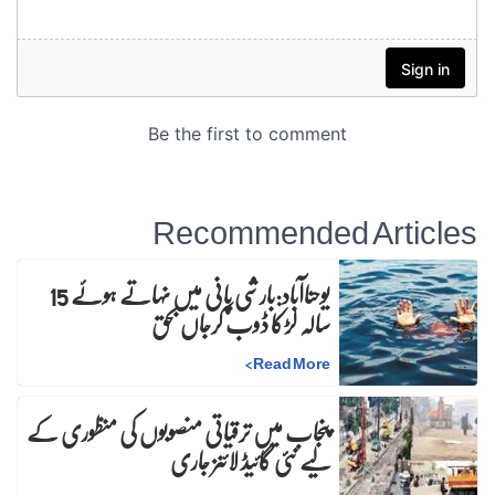
Recommended Articles
یوحناآباد:بارشی پانی میں نہاتے ہوئے 15
سالہ لڑکا ڈوب کرجاں بحق
>
Read More
پنجاب میں ترقیاتی منصوبوں کی منظوری کے
لیے نئی گائیڈ لائنز جاری