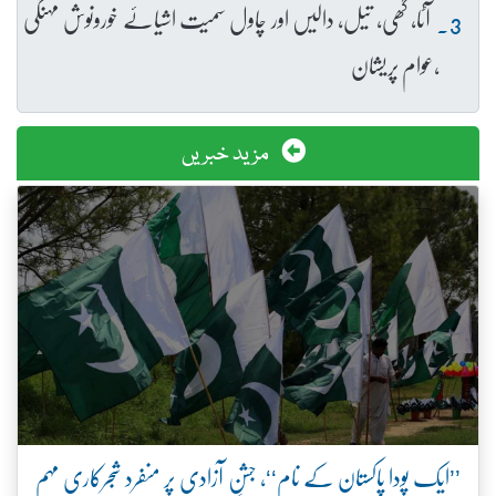
آٹا، گھی، تیل، دالیں اور چاول سمیت اشیائے خورونوش مہنگی
،عوام پریشان
مزید خبریں
’’ایک پودا پاکستان کے نام‘‘، جشنِ آزادی پر منفرد شجرکاری مہم