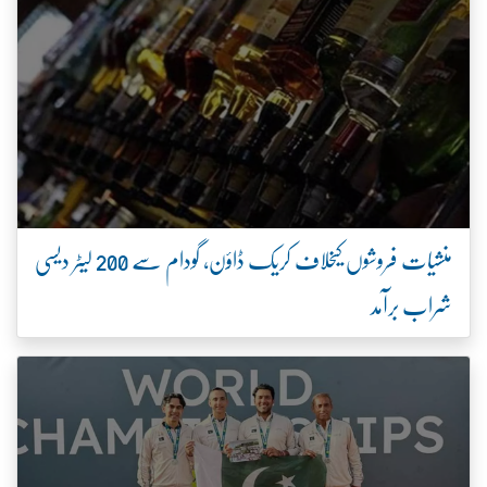
منشیات فروشوں کیخلاف کریک ڈاؤن، گودام سے 200 لیٹر دیسی
شراب برآمد