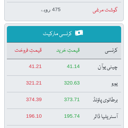
گوشت مرغی
475 روپے
کرنسی مارکیٹ
کرنسی
قیمتِ خرید
قیمتِ فروخت
چینی یوآن
41.21
41.14
یورو
321.21
320.63
برطانوی پاؤنڈ
374.39
373.71
آسٹریلیا ڈالر
196.10
195.74