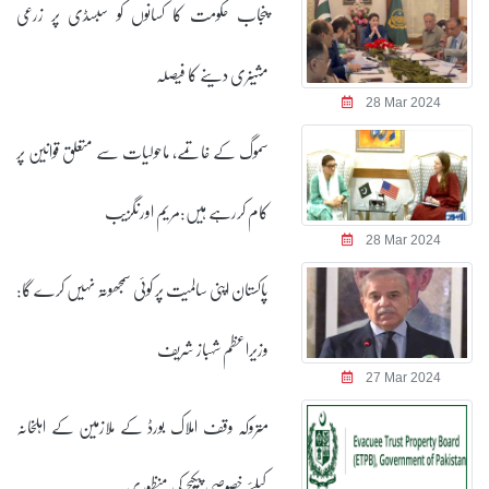
پنجاب حکومت کا کسانوں کو سبسڈی پر زرعی
مشینری دینے کا فیصلہ
28 Mar 2024
سموگ کے خاتمے، ماحولیات سے متعلق قوانین پر
کام کررہے ہیں:مریم اورنگزیب
28 Mar 2024
پاکستان اپنی سالمیت پر کوئی سمجھوتہ نہیں کرے گا:
وزیراعظم شہباز شریف
27 Mar 2024
متروکہ وقف املاک بورڈ کے ملازمین کے اہلخانہ
کیلئے خصوصی پیکیج کی منظوری