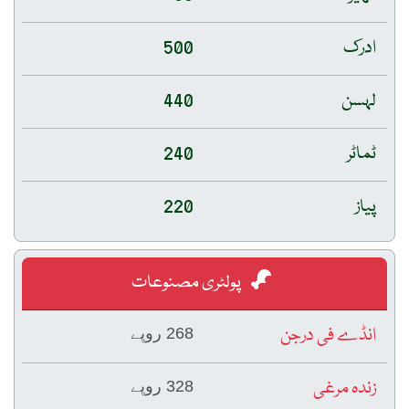
ادرک
500
لہسن
440
ٹماٹر
240
پیاز
220
پولٹری مصنوعات
انڈے فی درجن
268 روپے
زندہ مرغی
328 روپے