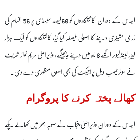
اجلاس کے دوران کاشتکاروں کو 60فیصد سبسڈی پر 56 اقسام کی
زرعی مشینری دینے کا اصولی فیصلہ کیا گیا، کاشتکاروں کو ایک ہزار
لیزر لینڈ لیولر اگلے 6 ماہ میں دیئے جائینگے، وزیراعلی مریم نواز شریف
نے سولر ٹیوب ویل پراجیکٹ کی بھی اصولی منظوری دے دی۔
کھالے پختہ کرنے کا پروگرام
اجلاس کے دوران وزیراعلیٰ پنجاب نے صوبہ بھر میں کھالے پکے