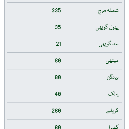
شملہ مرچ
335
پھول گوبھی
35
بند گوبھی
21
میتھی
80
بینگن
80
پالک
40
کریلے
260
کھیرا
60