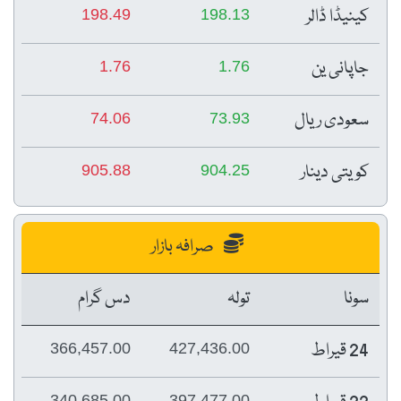
کینیڈا ڈالر
198.49
198.13
جاپانی ین
1.76
1.76
سعودی ریال
74.06
73.93
کویتی دینار
905.88
904.25
صرافہ بازار
سونا
تولہ
دس گرام
24 قیراط
366,457.00
427,436.00
340,685.00
397,477.00