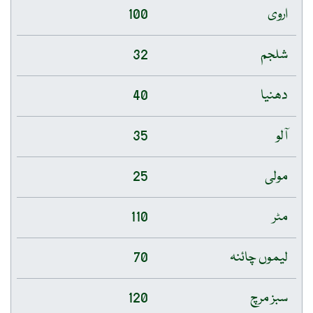
اروی
100
شلجم
32
دھنیا
40
آلو
35
مولی
25
مٹر
110
لیموں چائنہ
70
سبز مرچ
120