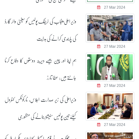
27 Mar 2024
وزیر اعلی پنجاب کی ٹریفک پولیس کو سیفٹی وائر گارڈ
کی پابندی کرانے کی ہدایت
27 Mar 2024
ہم اپنا اور چین جیسے دیرینہ دوستوں کا دفاع کرنا
جانتے ہیں: عطا تارڑ
27 Mar 2024
وزیراعلیٰ کی زیر صدارت اجلاس، نارکوٹکس کنٹرول
کیلئے تین پولیس سٹیشنز بنانے کی منظوری
27 Mar 2024
صدر مملکت نے قومی اسمبلی کا اجلاس یکم اپریل کو