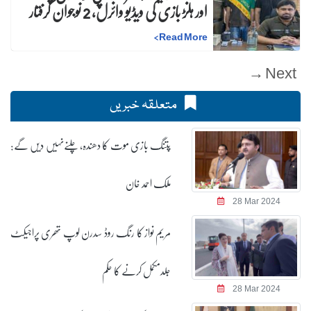
اور ہلڑ بازی کی ویڈیو وائرل، 2 نوجوان گرفتار
>
Read More
Next →
متعلقہ خبریں
پتنگ بازی موت کا دھندہ، چلنےنہیں دیں گے:
ملک احمد خان
28 Mar 2024
مریم نواز کا رنگ روڈ سدرن لوپ تھری پراجیکٹ
جلدمکمل کرنے کا حکم
28 Mar 2024