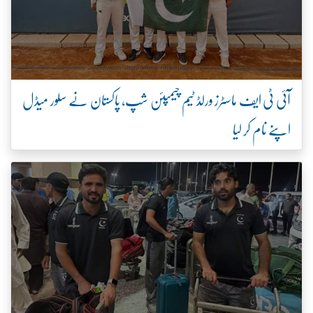
آئی ٹی ایف ماسٹرز ورلڈ ٹیم چیمپئن شپ، پاکستان نے سلور میڈل
اپنے نام کر لیا