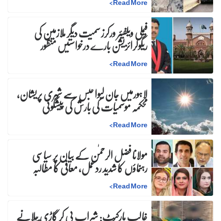
>
Read More
فیملی ویلفیئر ورکرز سمیت دیگر ملازمین کی
ریگولرائزیشن بارے درخواستیں منظور
>
Read More
لاہورمیں جان لیوا حبس سے شہری پریشان،
محکمہ موسمیات کی بارش کی پیشگوئی
>
Read More
مولانا فضل الرحمٰن کے بیان پر سیاسی
رہنماؤں کا شدید ردعمل، معافی کا مطالبہ
>
Read More
غالب مارکیٹ: شراب پی کر گاڑی چلانے