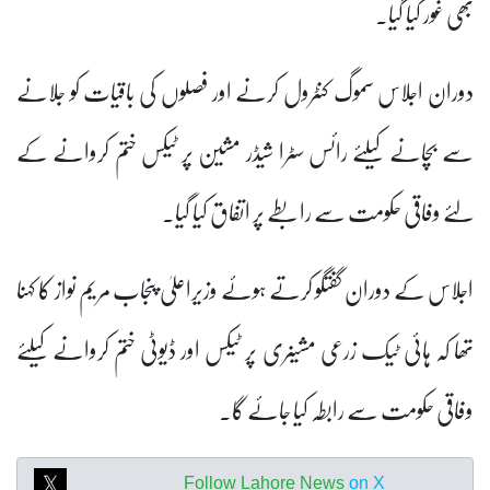
بھی غور کیا گیا۔
دوران اجلاس سموگ کنٹرول کرنے اور فصلوں کی باقیات کو جلانے
سے بچانے کیلئے رائس سٹرا شیڈر مشین پر ٹیکس ختم کروانے کے
لئے وفاقی حکومت سے رابطے پر اتفاق کیا گیا۔
اجلاس کے دوران گفتگو کرتے ہوئے وزیراعلیٰ پنجاب مریم نواز کا کہنا
تھا کہ ہائی ٹیک زرعی مشینری پر ٹیکس اور ڈیوٹی ختم کروانے کیلئے
وفاقی حکومت سے رابطہ کیا جائے گا۔
Follow Lahore News
on X