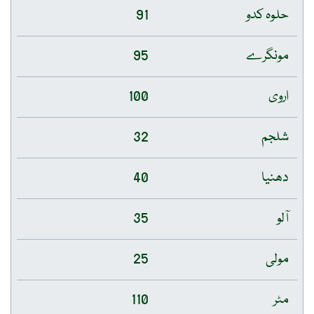
حلوہ کدو
91
مونگرے
95
اروی
100
شلجم
32
دھنیا
40
آلو
35
مولی
25
مٹر
110