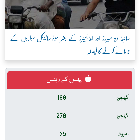
سائیڈ ویو میررز اور انڈیکیٹرز کے بغیر موٹرسائیکل سواروں کے
جرمانے کرنے کا فیصلہ
پھلوں کے ریٹس
کھجور
190
کھجور
270
امرود
75