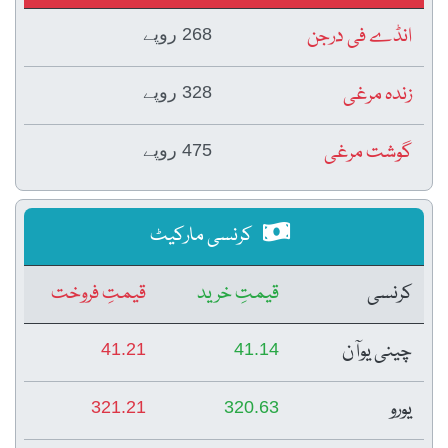
انڈے فی درجن
268 روپے
زندہ مرغی
328 روپے
گوشت مرغی
475 روپے
کرنسی مارکیٹ
کرنسی
قیمتِ خرید
قیمتِ فروخت
چینی یوآن
41.21
41.14
یورو
321.21
320.63