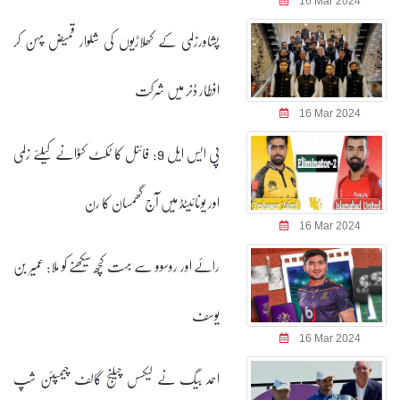
16 Mar 2024
پشاورزلمی کے کھلاڑیوں کی شلوار قمیض پہن کر
افطار ڈنر میں شرکت
16 Mar 2024
پی ایس ایل 9: فائنل کا ٹکٹ کٹوانے کیلئے زلمی
اور یونائیٹڈ میں آج گھمسان کا رن
16 Mar 2024
رائے اور روسوو سے بہت کچھ سیکھنے کو ملا: عمیر بن
یوسف
16 Mar 2024
احمد بیگ نے لیکسس چیلنج گالف چیمپئن شپ