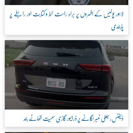
لاہور پولیس کے افسروں پر براہ راست خط و کتابت اور رابطے پر
پابندی
ڈیفنس: جعلی نمبر لگانے پر ڈرائیور گاڑی سمیت تھانے بند