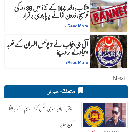
پنجاب:دفعہ 144 کے نفاذ میں 30 روز کی
توسیع، ڈرون اُڑانے پر پابندی برقرار
>
Read More
آئی جی پنجاب نے 7 پولیس افسران کے تقرر
و تبادلے کر دیئے
>
Read More
Next →
متعلقہ خبریں
عاقب جاوید سری لنکن کرکٹ ٹیم کے باؤلنگ
کوچ مقرر