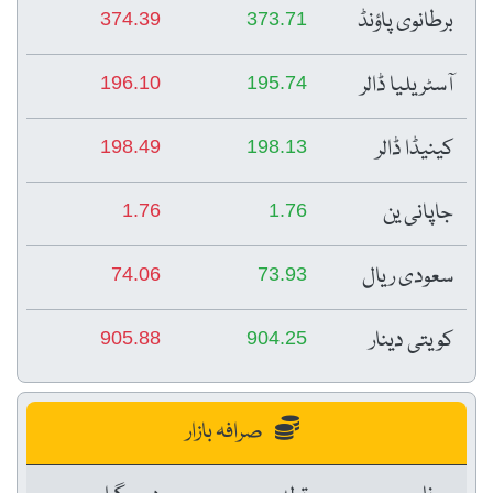
برطانوی پاؤنڈ
374.39
373.71
آسٹریلیا ڈالر
196.10
195.74
کینیڈا ڈالر
198.49
198.13
جاپانی ین
1.76
1.76
سعودی ریال
74.06
73.93
کویتی دینار
905.88
904.25
صرافہ بازار