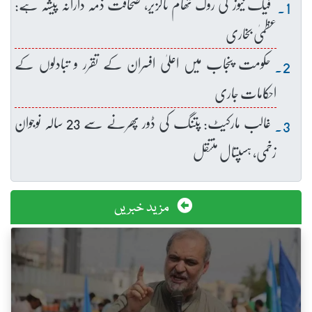
فیک نیوز کی روک تھام ناگزیر، صحافت ذمہ دارانہ پیشہ ہے:
عظمیٰ بخاری
حکومت پنجاب میں اعلیٰ افسران کے تقرر و تبادلوں کے
احکامات جاری
غالب مارکیٹ: پتنگ کی ڈور پھرنے سے 23 سالہ نوجوان
زخمی، ہسپتال منتقل
مزید خبریں