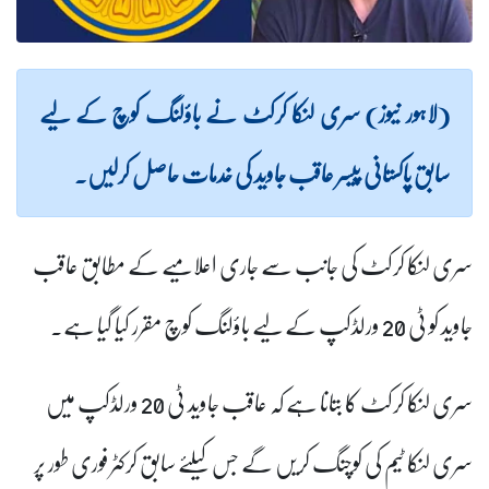
(لاہور نیوز) سری لنکا کرکٹ نے باؤلنگ کوچ کے لیے
سابق پاکستانی پیسر عاقب جاوید کی خدمات حاصل کرلیں۔
سری لنکا کرکٹ کی جانب سے جاری اعلامیے کے مطابق عاقب
جاوید کو ٹی 20 ورلڈکپ کے لیے باؤلنگ کوچ مقرر کیا گیا ہے۔
سری لنکا کرکٹ کا بتانا ہے کہ عاقب جاوید ٹی 20 ورلڈکپ میں
سری لنکا ٹیم کی کوچنگ کریں گے جس کیلئے سابق کرکٹر فوری طور پر