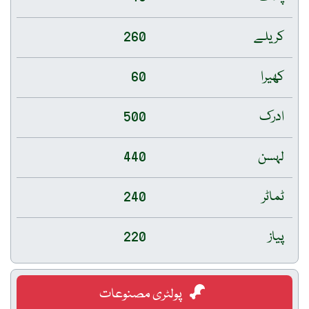
کریلے
260
کھیرا
60
ادرک
500
لہسن
440
ٹماٹر
240
پیاز
220
پولٹری مصنوعات