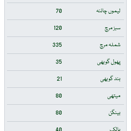
لیموں چائنہ
70
سبز مرچ
120
شملہ مرچ
335
پھول گوبھی
35
بند گوبھی
21
میتھی
80
بینگن
80
پالک
40