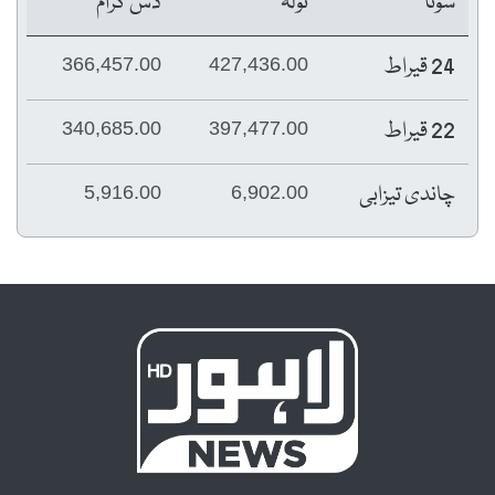
سونا
تولہ
دس گرام
24 قیراط
366,457.00
427,436.00
22 قیراط
340,685.00
397,477.00
چاندی تیزابی
5,916.00
6,902.00