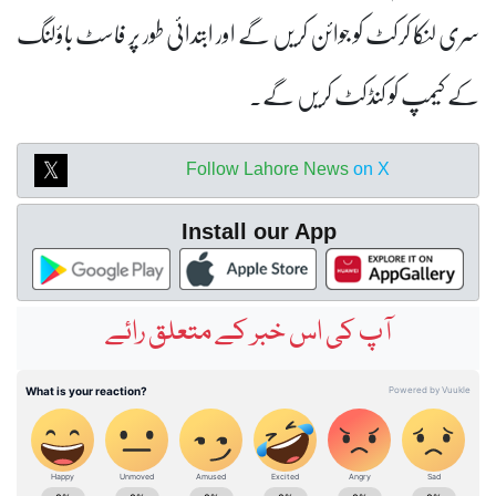
سری لنکا کرکٹ کو جوائن کریں گے اور ابتدائی طور پر فاسٹ باؤلنگ
کے کیمپ کو کنڈکٹ کریں گے۔
Follow Lahore News
on X
Install our App
آپ کی اس خبر کے متعلق رائے