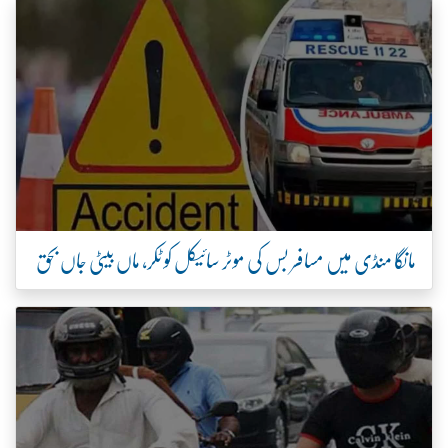
مانگا منڈی میں مسافر بس کی موٹر سائیکل کو ٹکر، ماں بیٹی جاں بحق