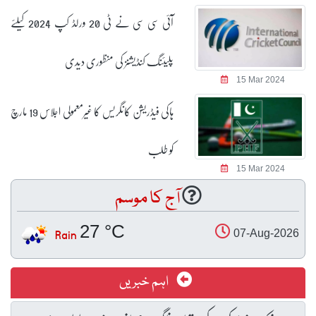
آئی سی سی نے ٹی 20 ورلڈ کپ 2024 کیلئے
پلیئنگ کنڈیشنز کی منظوری دیدی
15 Mar 2024
ہاکی فیڈریشن کانگریس کا غیرمعمولی اجلاس 19 مارچ
کو طلب
15 Mar 2024
آج کا موسم
27 °C
Rain
07-Aug-2026
اہم خبریں