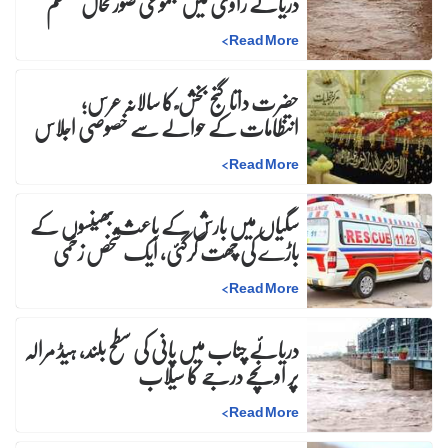
دریائے راوی میں مجموعی صورتحال مستحکم
>
Read More
حضرت داتا گنج بخش ؒ کا سالانہ عرس;
انتظامات کے حوالے سے خصوصی اجلاس
>
Read More
سگیاں میں بارش کے باعث بھینسوں کے
باڑے کی چھت گرگئی، ایک شخص زخمی
>
Read More
دریائے چناب میں پانی کی سطح بلند، ہیڈ مرالہ
پر اونچے درجے کا سیلاب
>
Read More