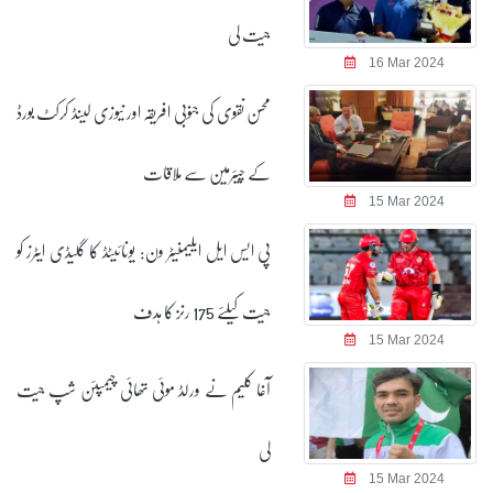
جیت لی
16 Mar 2024
محسن نقوی کی جنوبی افریقہ اور نیوزی لینڈ کرکٹ بورڈ
کے چیئرمین سے ملاقات
15 Mar 2024
پی ایس ایل ایلیمنیٹر ون: یونائیٹڈ کا گلیڈی ایٹرز کو
جیت کیلئے 175 رنز کا ہدف
15 Mar 2024
آغا کلیم نے ورلڈ موئی تھائی چیمپئن شپ جیت
لی
15 Mar 2024