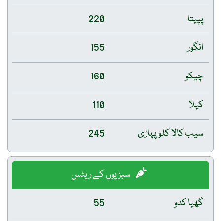
پپیتا
220
انگور
155
چیکو
160
کیلا
110
سیب کالا کلو پہاڑی
245
سبزیوں کے ریٹس
گھیا کدو
55