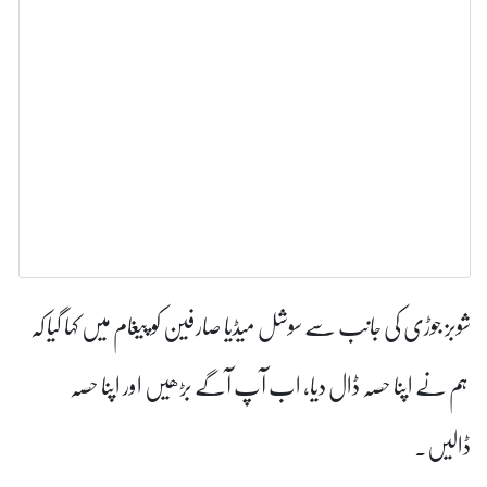
ب سے سوشل میڈیا صارفین کو پیغام میں کہا گیا کہ
ڈال دیا، اب آپ آگے بڑھیں اور اپنا حصہ