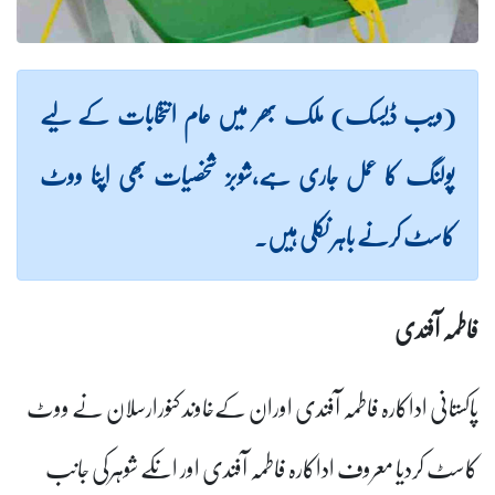
 ملک بھر میں عام انتخابات کے لیے
مل جاری ہے،شوبز شخصیات بھی اپنا ووٹ
اہر نکلی ہیں۔
ہ فاطمہ آفندی اوران کےخاوند کنورارسلان نے ووٹ
ف اداکارہ فاطمہ آفندی اور انکے شوہرکی جانب