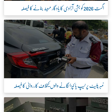
پ یا کپڑا لگانے والوں کیخلاف کارروائی کا فیصلہ