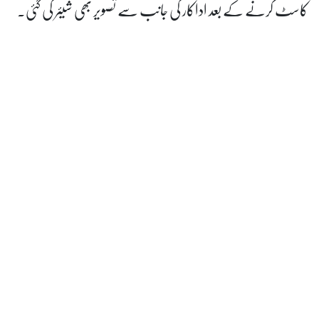
د اداکار کی جانب سے تصویر بھی شیئر کی گئی۔