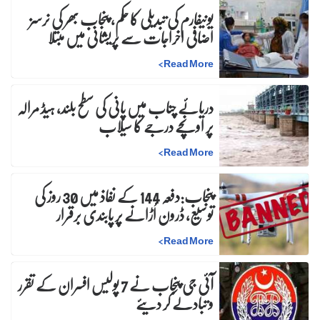
یونیفارم کی تبدیلی کا حکم، پنجاب بھر کی نرسز
اضافی اخراجات سے پریشانی میں مبتلا
>
Read More
دریائے چناب میں پانی کی سطح بلند، ہیڈ مرالہ
پر اونچے درجے کا سیلاب
>
Read More
پنجاب:دفعہ 144 کے نفاذ میں 30 روز کی
توسیع، ڈرون اُڑانے پر پابندی برقرار
>
Read More
آئی جی پنجاب نے 7 پولیس افسران کے تقرر
و تبادلے کر دیئے