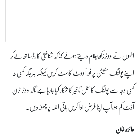
 پیغام دیتے ہوئے کہا کہ شناختی کارڈ ساتھ لےکر
 پر فوراً ووٹ کاسٹ کریں کیونکہ ہرجگہ کسی نہ
کا عمل تاخیر کا شکار کیا جارہا ہے تاکہ ووٹر ٹرن
ا فرض ادا کریں باقی اللہ پر چھوڑ دیں۔