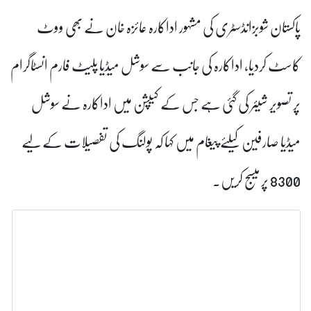
ٹری کی مشہور اداکارہ عائزہ خان نے بھی ووٹ
کارہ کی جانب سے سوشل میڈیا پلیٹ فارم انسٹاگرام
ی گئی ہے جس کے کیپشن میں اداکارہ نے سوشل
لئے پیغام میں کہا کہ پولنگ کی تفصیلات کے لیے