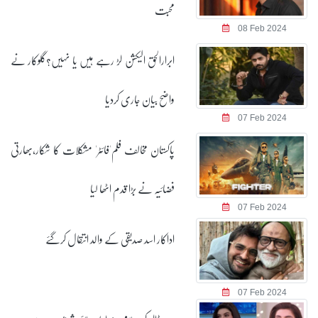
محبت
ابرارالحق الیکشن لڑ رہے ہیں یا نہیں؟گلوکار نے
واضح بیان جاری کردیا
پاکستان مخالف فلم'فائٹر' مشکلات کا شکار،بھارتی
فضائیہ نے بڑا قدم اٹھا لیا
اداکار اسد صدیقی کے والد انتقال کرگئے