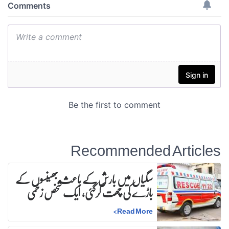
Recommended A
سگیاں میں بارش کے باعث بھینسوں کے
باڑے کی چھت گرگئی، ایک شخص زخمی
>
Read More