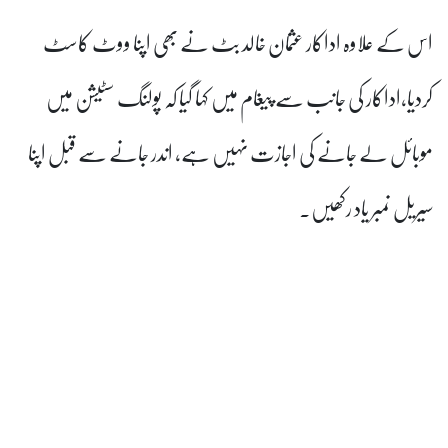
اکار عثمان خالد بٹ نے بھی اپنا ووٹ کاسٹ
جانب سے پیغام میں کہا گیا کہ پولنگ سٹیشن میں
 کی اجازت نہیں ہے، اندر جانے سے قبل اپنا
کھیں۔