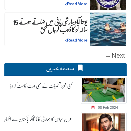
>
Read More
یوحناآباد:بارشی پانی میں نہاتے ہوئے 15
سالہ لڑکا ڈوب کرجاں بحق
>
Read More
متعلقہ خبریں
کئی شوبز شخصیات نے بھی ووٹ کاسٹ کر دیا
عمران عباس کا بھارتی گانا گاکر پاکستان سے اظہارِ