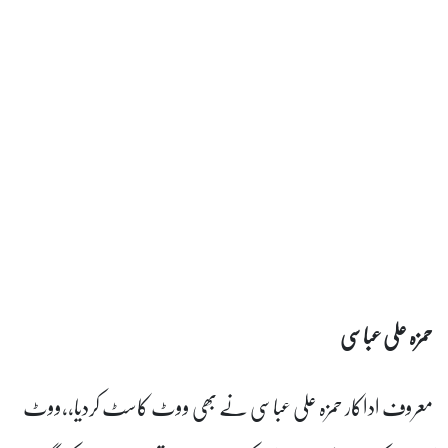
مزہ علی عباسی نے بھی ووٹ کاسٹ کردیا،،ووٹ