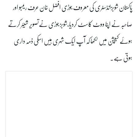
سٹری کی معروف جوڑی افضل خان عرف ریمبو اور
وٹ کاسٹ کردیا،شوبز جوڑی نےتصویر شیئر کرتے
 لکھا کہ آپ ایک شہری ہیں اسکی ذمہ داری