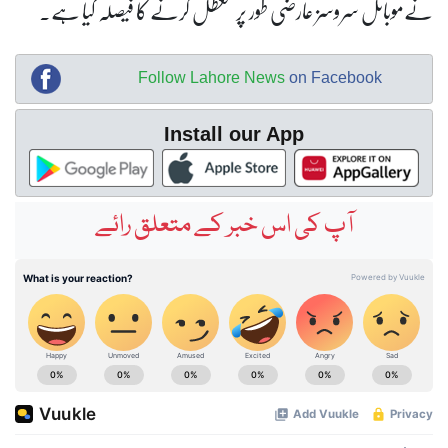
 عارضی طور پر معطل کرنے کا فیصلہ کیا ہے۔
Follow Lahore News
on Fa
Install our App
کی اس خبر کے متعلق رائے