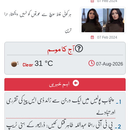
ہر کوئی غلط سوچ سے عورتوں کو نہیں دیکھتا: حرا
ترین
آج کا موسم
31 °C
Clear
اہم خبریں
یس میں ایک درجن سے زائد ڈی ایس پیز کی تقرری
 رہنما عبداللہ طاہر قتل کیس: ڈرائیور کے ہنی ٹریپ