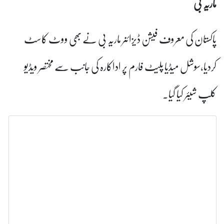
ف فیشن ڈیزائنر ماریہ بی نے بھی ووٹ کاسٹ
 پلیٹ فارم پر اداکارہ کی جانب سے مختصر ویڈیو