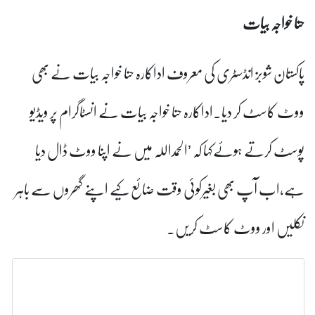
سٹری کی معروف اداکارہ حنا خواجہ بیات نے بھی
اداکارہ حنا خواجہ بیات نے انسٹاگرام پر ویڈیو
ہا کہ ’الحمداللہ میں نے اپنا ووٹ ڈال دیا
غیرکوئی وقت ضائع کیے اپنے گھروں سے باہر
 کاسٹ کریں۔