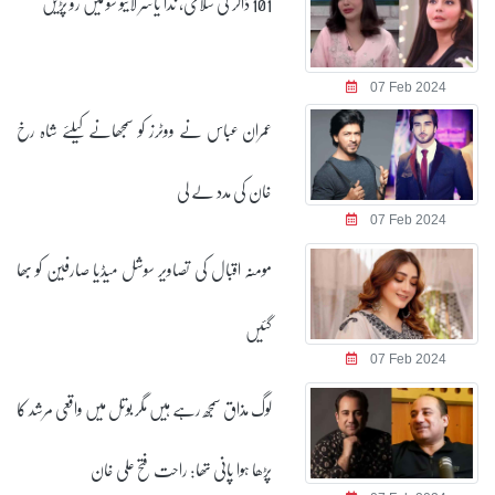
101 ڈالر کی سلامی، ندا یاسر لائیو شو میں رو پڑیں
عمران عباس نے ووٹرز کو سمجھانے کیلئے شاہ رخ
خان کی مدد لے لی
مومنہ اقبال کی تصاویر سوشل میڈیا صارفین کو بھا
گئیں
لوگ مذاق سمجھ رہے ہیں مگر بوتل میں واقعی مرشد کا
پڑھا ہوا پانی تھا: راحت فتح علی خان