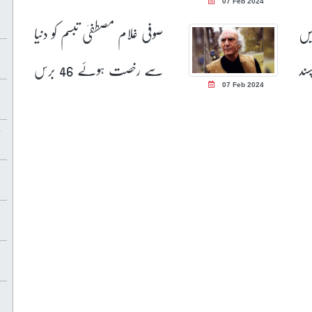
07 Feb 2024
یں
صوفی غلام مصطفیٰ تبسم کو دنیا
سند
سے رخصت ہوئے 46 برس
07 Feb 2024
بیت گئے