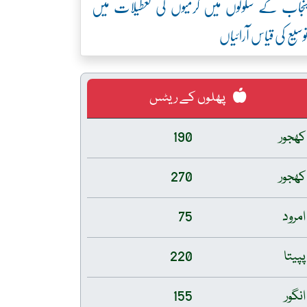
نجاب کے سکولوں میں گرمیوں کی تعطیلات میں
وسیع کی قیاس آرائیاں
پھلوں کے ریٹس
کھجور
190
کھجور
270
امرود
75
پپیتا
220
انگور
155