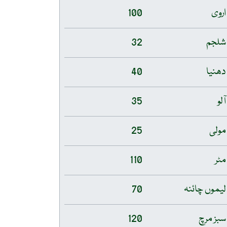
اروی
100
شلجم
32
دھنیا
40
آلو
35
مولی
25
مٹر
110
لیموں چائنہ
70
سبز مرچ
120