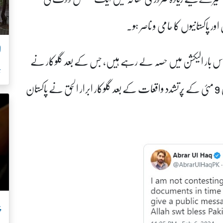
ور پاکستانیوں کا حامی و ناصر ہو۔
ل
بھی اس بار الیکشن میں حصہ لے رہے ہیں، جس کے بعد گلوکار نے
ہ
یہ وضاحتی بیان جاری کیا۔یاد رہے کہ سال 2023 میں 9 مئی کے پُرتشدد واقعات کے بعد گلوکار ابرار الحق نے پاکستان
پ