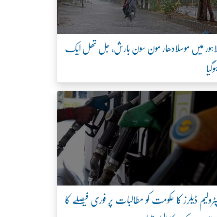
اہور میں موسلادھار مون سون بارش، جل تھل ایک
وگیا
ٹرولیم ڈیلرز کا حکومت کو مطالبات پر فوری فیصلے کا