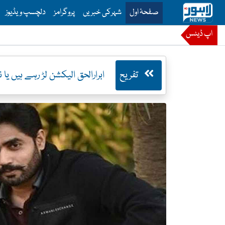
is is the main menu for Lahore News
صفحۂ اول
شہرکی خبریں
پروگرامز
دلچسپ ویڈیوز
اپ ڈیٹس
تفریح
ابرارالحق الیکشن لڑ رہے ہیں یا