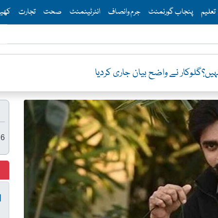
Th
تعلیم
پنجاب گورنمنٹ
جرم وانصاف
انٹرٹینمنٹ
صحت
تجارت
کھی
 نہیں؟گلوکار نے واضح بیان جاری کردیا
26