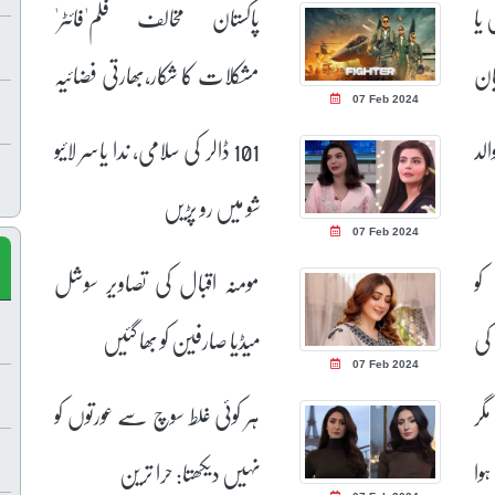
 یا
پاکستان مخالف فلم'فائٹر'
ان
مشکلات کا شکار،بھارتی فضائیہ
07 Feb 2024
نے بڑا قدم اٹھا لیا
لد
101 ڈالر کی سلامی، ندا یاسر لائیو
شو میں رو پڑیں
07 Feb 2024
کو
مومنہ اقبال کی تصاویر سوشل
کی
میڈیا صارفین کو بھا گئیں
07 Feb 2024
گر
ہر کوئی غلط سوچ سے عورتوں کو
ہوا
نہیں دیکھتا: حرا ترین