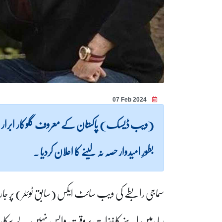
07 Feb 2024
بطورِ امیدوار حصہ نہ لینے کا اعلان کردیا ۔
سماجی رابطے کی ویب سائٹ ایکس (سابق ٹوئٹر) پر جاری
رہا ،میں اپنے کاغذات بروقت واپس نہیں لے سکا، 