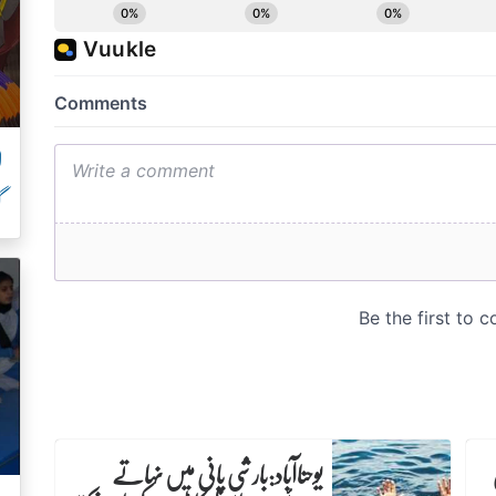
ل
گ
ن
یوحناآباد:بارشی پانی میں نہاتے