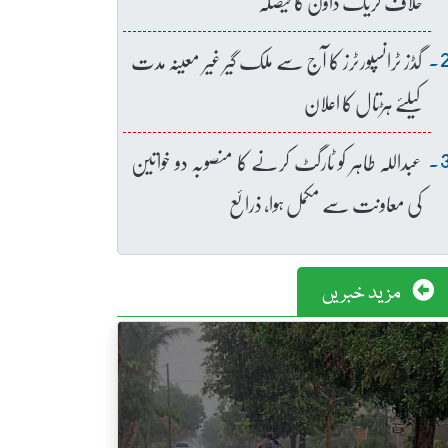
خلاف کریک ڈاؤن کا فیصلہ
گڈز ٹرانسپورٹرز کا آج سے ملک گیر غیر معینہ مدت
کیلئے ہڑتال کا اعلان
عبداللہ طاہر کو ٹارگٹ کرنے کا منصوبہ دو خواتین
کی معاونت سے مکمل ہوا، ذرائع
مزید خبریں