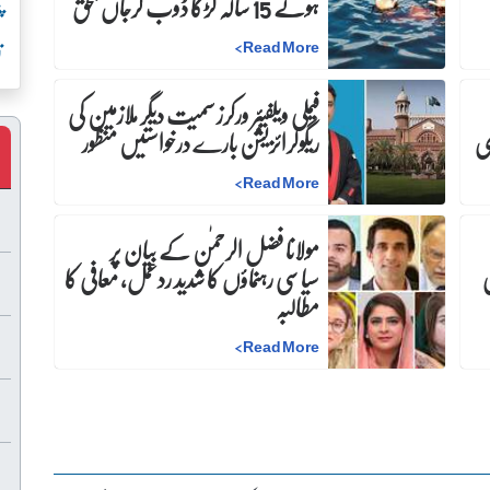
ہوئے 15 سالہ لڑکا ڈوب کرجاں بحق
پ
>
Read More
ت
فیملی ویلفیئر ورکرز سمیت دیگر ملازمین کی
ری
ریگولرائزیشن بارے درخواستیں منظور
>
Read More
مولانا فضل الرحمٰن کے بیان پر
ی
سیاسی رہنماؤں کا شدید ردعمل، معافی کا
مطالبہ
>
Read More