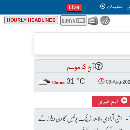
ل
معلومات
Live
HOURLY HEADLINES
آج کا موسم
31 °C
Clouds
08-Aug-20
اہم خبریں
جشنِ آزادی: لاہور ٹریفک پولیس کا ون ویلرز کے