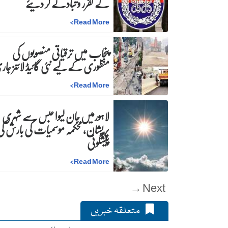
کے تقرر و تبادلے کر دیئے
>
Read More
پنجاب میں ترقیاتی منصوبوں کی
منظوری کے لیے نئی گائیڈ لائنز جا
>
Read More
لاہورمیں جان لیوا حبس سے شہری
پریشان، محکمہ موسمیات کی بارش ک
پیشگوئی
>
Read More
Next →
متعلقہ خبریں