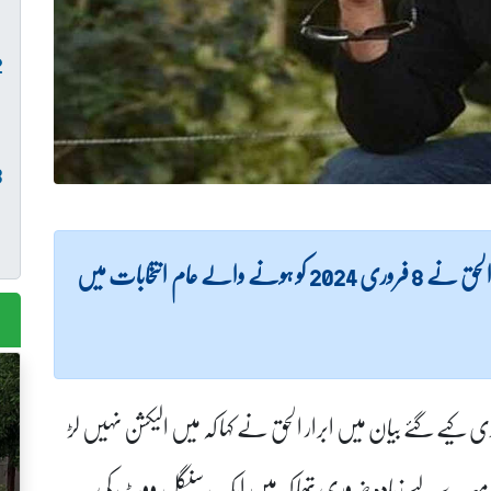
(ویب ڈیسک) پاکستان کے معروف گلوکار ابرار الحق نے 8 فروری 2024 کو ہونے والے عام انتخابات میں
 کیے گئے بیان میں ابرار الحق نے کہا کہ میں الیکشن نہیں لڑ
میرے لیے زیادہ ضروری تھا کہ میں ایک سنگل ووٹ کی