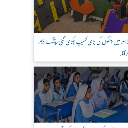
اہور میں پتنگوں کی بڑی کھیپ پکڑی گئی، پتنگ ڈیلر
رفتار