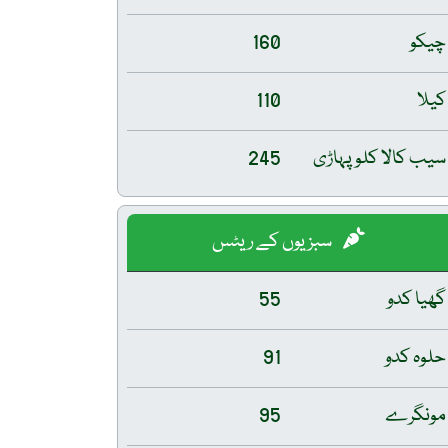
چیکو
160
کیلا
110
سیب کالا کلو پہاڑی
245
سبزیوں کے ریٹس
گھیا کدو
55
حلوہ کدو
91
مونگرے
95