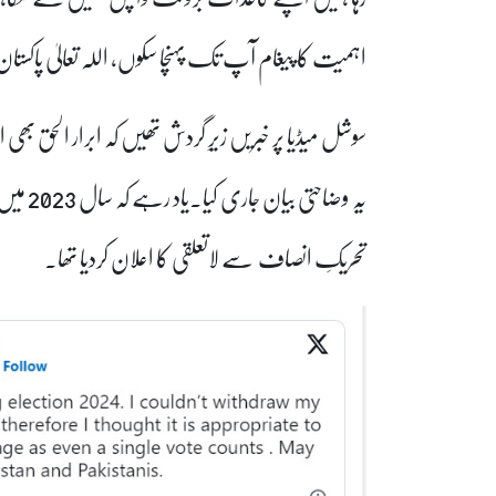
اہمیت کا پیغام آپ تک پہنچا سکوں، اللہ تعالیٰ پاکستان ا
سوشل میڈیا پر خبریں زیرِ گردش تھیں کہ ابرار الحق 
تحریکِ انصاف سے لاتعلقی کا اعلان کردیا تھا۔