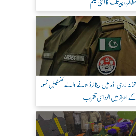
طالبہ، پیر تک کا الٹی میٹم
ھانہ لاری اڈہ میں ریٹائرڈ ہونے والے کنسٹیبل ظہور
ے اعزاز میں الوداعی تقریب