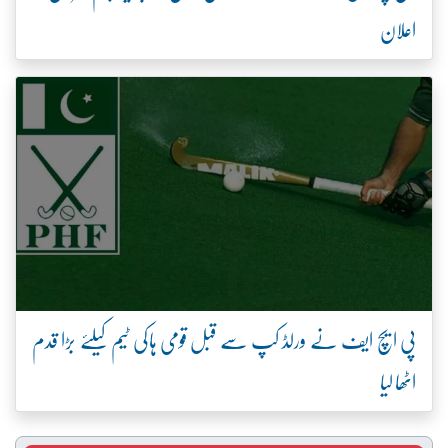
اعلان
پی ایچ ایف نے ورلڈ کپ سے قبل قومی ہاکی ٹیم کیلئے بڑا قدم
اٹھا لیا