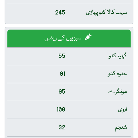
سیب کالا کلو پہاڑی
245
سبزیوں کے ریٹس
گھیا کدو
55
حلوہ کدو
91
مونگرے
95
اروی
100
شلجم
32