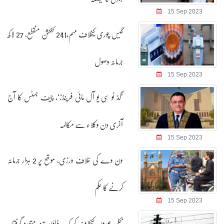
15 Sep 2023
گیس چوری کیخلاف مہم،241 کنکشن منقطع، 27 لاکھ
جرمانہ وصول
15 Sep 2023
’گڈ ٹو سی یو آل مائی فرینڈز‘، چیف جسٹس کا آج
آخری دن وکلاء سے مکالمہ
15 Sep 2023
ون وے کی خلاف ورزی، موقع پر 2 ہزار جرمانہ
کرنے کا حکم
15 Sep 2023
بجلی چوروں کیخلاف کریک ڈاؤن تیز، متعدد گرفتار،