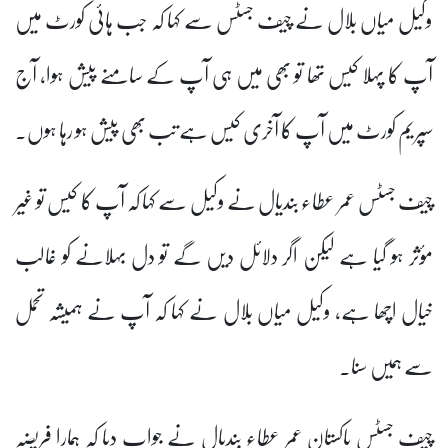
وکیل میاں بلال نے چیف جسٹس سے کہا کہ جب ہائی کورٹ میں
آپ کا پہلا کیس تھا تو بھی میں ہی آپ کے سامنے پیش ہوا، آج
سپریم کورٹ میں آپ کا آخری کیس ہے تب بھی پیش ہو رہا ہوں۔
چیف جسٹس عمر عطاء بندیال نے وکیل سے کہا کہ آپ کا کیس تو غیر
مؤثر ہو گیا ہے لیکن اگر دلائل دیں گے تو دل بہلانے کو غالب
خیال اچھا ہے، وکیل میاں بلال نے کہا کہ آپ نے ہمیشہ تحمل
سے ہمیں سنا۔
چیف جسٹس پاکستان عمر عطاء بندیال نے جواب دیا کہ ہمارا فریضہ