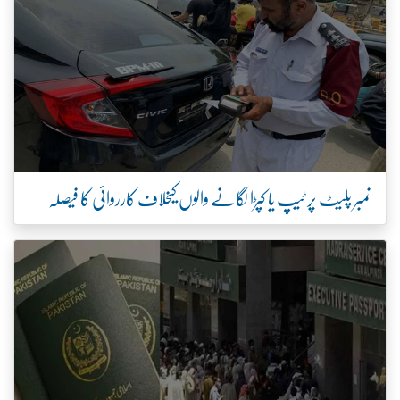
نمبر پلیٹ پر ٹیپ یا کپڑا لگانے والوں کیخلاف کارروائی کا فیصلہ