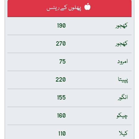
پھلوں کے ریٹس
کھجور
190
کھجور
270
امرود
75
پپیتا
220
انگور
155
چیکو
160
کیلا
110