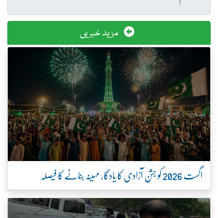
مزید خبریں
اگست 2026 کو جشنِ آزادی کا یادگار مہینہ بنانے کا فیصلہ