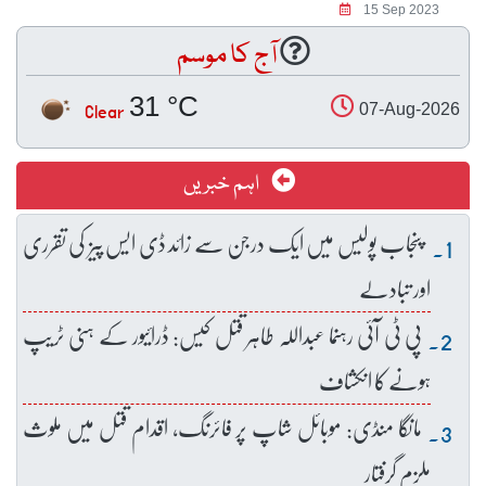
15 Sep 2023
آج کا موسم
31 °C
Clear
07-Aug-2026
اہم خبریں
پنجاب پولیس میں ایک درجن سے زائد ڈی ایس پیز کی تقرری
اور تبادلے
پی ٹی آئی رہنما عبداللہ طاہر قتل کیس: ڈرائیور کے ہنی ٹریپ
ہونے کا انکشاف
مانگا منڈی: موبائل شاپ پر فائرنگ، اقدام قتل میں ملوث
ملزم گرفتار