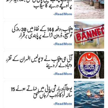
پر اونچے درجے کا سیلاب
>
Read More
پنجاب:دفعہ 144 کے نفاذ میں 30 روز کی
توسیع، ڈرون اُڑانے پر پابندی برقرار
>
Read More
آئی جی پنجاب نے 7 پولیس افسران کے تقرر
و تبادلے کر دیئے
>
Read More
یوحناآباد:بارشی پانی میں نہاتے ہوئے 15
سالہ لڑکا ڈوب کرجاں بحق
>
Read More