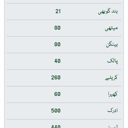
بند گوبھی
21
میتھی
80
بینگن
80
پالک
40
کریلے
260
کھیرا
60
ادرک
500
لہسن
440