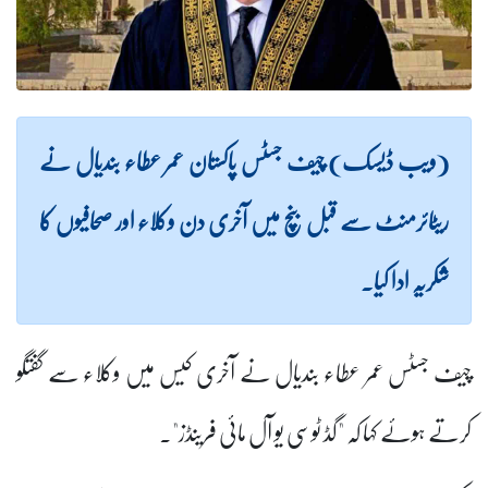
(ویب ڈیسک) چیف جسٹس پاکستان عمر عطاء بندیال نے
ریٹائرمنٹ سے قبل بنچ میں آخری دن وکلاء اور صحافیوں کا
شکریہ ادا کیا۔
چیف جسٹس عمر عطاء بندیال نے آخری کیس میں وکلاء سے گفتگو
کرتے ہوئے کہا کہ "گڈ ٹوسی یو آل مائی فرینڈز"۔