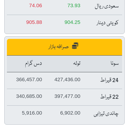
سعودی ریال
74.06
73.93
کویتی دینار
905.88
904.25
صرافہ بازار
سونا
تولہ
دس گرام
24 قیراط
366,457.00
427,436.00
22 قیراط
340,685.00
397,477.00
چاندی تیزابی
5,916.00
6,902.00