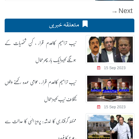
Next →
متعلقہ خبریں
نیب ترامیم کالعدم قرار ، کن شخصیات کے
ہونگے کیسزایک بار پھر بحال
15 Sep 2023
نیب ترامیم کالعدم قرار ، عوامی عہدہ رکھنے والوں
کیخلاف نیب کیسز بحال
15 Sep 2023
ممکنہ گرفتاری کا خدشہ: پرویز الہٰی کا عدالت سے
رجوع کا فیصلہ