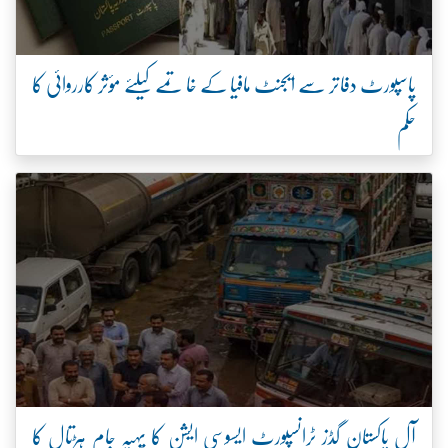
پاسپورٹ دفاتر سے ایجنٹ مافیا کے خاتمے کیلئے مؤثر کارروائی کا
حکم
آل پاکستان گڈز ٹرانسپورٹ ایسوسی ایشن کا پہیہ جام ہڑتال کا