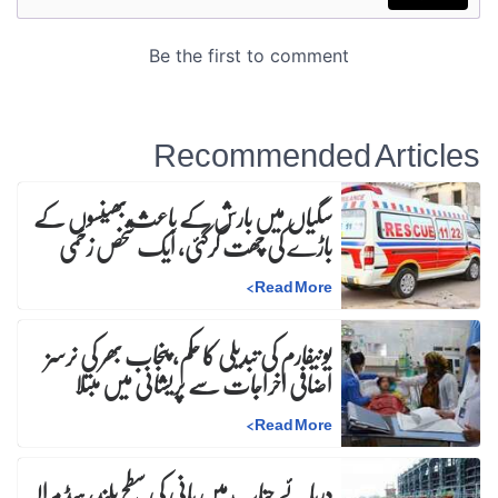
Recommended Articles
سگیاں میں بارش کے باعث بھینسوں کے
باڑے کی چھت گرگئی، ایک شخص زخمی
>
Read More
یونیفارم کی تبدیلی کا حکم، پنجاب بھر کی نرسز
اضافی اخراجات سے پریشانی میں مبتلا
>
Read More
دریائے چناب میں پانی کی سطح بلند، ہیڈ مرالہ