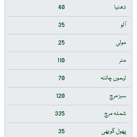
دھنیا
40
آلو
35
مولی
25
مٹر
110
لیموں چائنہ
70
سبز مرچ
120
شملہ مرچ
335
پھول گوبھی
35