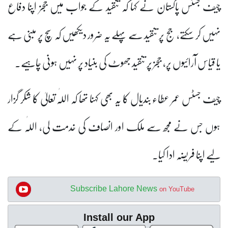
چیف جسٹس پاکستان نے کہا کہ تنقید کے جواب میں ججز اپنا دفاع
نہیں کر سکتے، جج پر تنقید سے پہلے یہ ضرور دیکھیں کہ سچ پر مبنی ہے
یا قیاس آرائیوں پر، ججز پر تنقید جھوٹ کی بنیاد پر نہیں ہونی چاہیے۔
چیف جسٹس عمر عطاء بندیال کا یہ بھی کہنا تھا کہ اللّٰہ تعالیٰ کا شکر گزار
ہوں جس نے مجھ سے ملک اور انصاف کی خدمت لی، اللّٰہ کے
لیے اپنا فریضہ ادا کیا۔
Subscribe Lahore News
on YouTube
Install our App