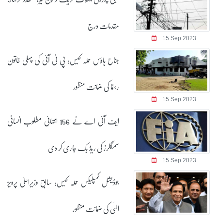
مقدمات درج
15 Sep 2023
جناح ہاؤس حملہ کیس: پی ٹی آئی کی پہلی خاتون
رہنما کی ضمانت منظور
15 Sep 2023
ایف آئی اے نے 156 انتہائی مطلوب انسانی
سمگلرز کی ریڈ بک جاری کر دی
15 Sep 2023
جوڈیشل کمپلیکس حملہ کیس: سابق وزیراعلیٰ پرویز
الہٰی کی ضمانت منظور