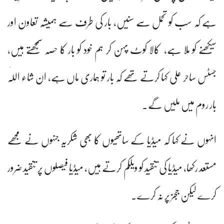
ہے کہ سب کو تحمل سے سنیں، بار کی طرف سے ہمیشہ تعاون اور
سیکھنے کو ملا ہے، کالا کوٹ پہن کر ہم خود کو بار کا حصہ سمجھتے ہیں،
جسٹس ساحر علی کہا کرتے تھے کہ بار تو ہماری ماں ہے، ان شاء اللّٰہ
بار روم میں ملیں گے۔
انہوں نے کہا کہ میڈیا کے ساتھیوں کا بھی شکریہ جنہوں نے مجھے
مستعد رکھا، میڈیا کی تنقید کو ویلکم کرتے ہیں، میڈیا فیصلوں پر تنقید ضرور
کرے لیکن ججز پر نہ کرے۔