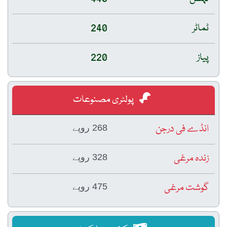
ٹماٹر
240
پیاز
220
پولٹری مصنوعات
انڈے فی درجن
268 روپے
زندہ مرغی
328 روپے
گوشت مرغی
475 روپے