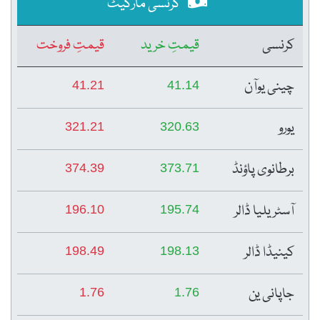
کرنسی مارکیٹ
کرنسی
قیمتِ خرید
قیمتِ فروخت
چینی یوآن
41.21
41.14
یورو
321.21
320.63
برطانوی پاؤنڈ
374.39
373.71
آسٹریلیا ڈالر
196.10
195.74
کینیڈا ڈالر
198.49
198.13
جاپانی ین
1.76
1.76