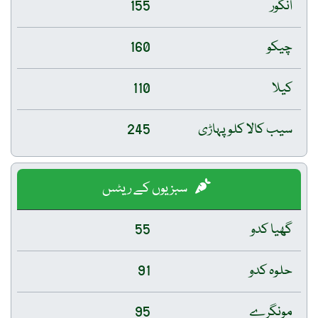
انگور
155
چیکو
160
کیلا
110
سیب کالا کلو پہاڑی
245
سبزیوں کے ریٹس
گھیا کدو
55
حلوہ کدو
91
مونگرے
95