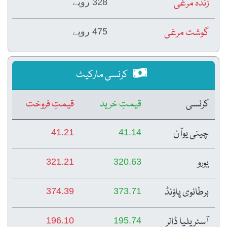
زندہ مرغی
328 روپے
گوشت مرغی
475 روپے
کرنسی مارکیٹ
کرنسی
قیمتِ خرید
قیمتِ فروخت
چینی یوآن
41.21
41.14
یورو
321.21
320.63
برطانوی پاؤنڈ
374.39
373.71
آسٹریلیا ڈالر
196.10
195.74