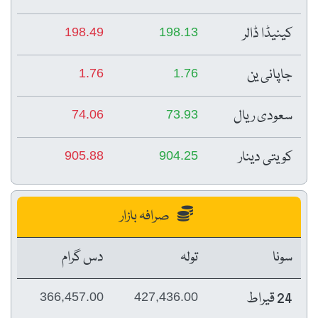
کینیڈا ڈالر
198.49
198.13
جاپانی ین
1.76
1.76
سعودی ریال
74.06
73.93
کویتی دینار
905.88
904.25
صرافہ بازار
سونا
تولہ
دس گرام
24 قیراط
366,457.00
427,436.00