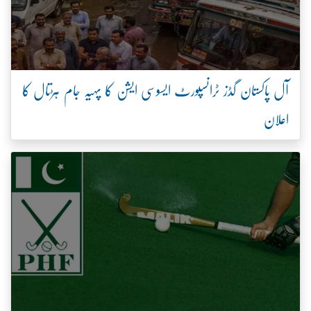
آل پاکستان گڈز ٹرانسپورٹ ایسوسی ایشن کا پہیہ جام ہڑتال کا
اعلان