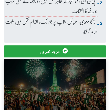
پی ٹی آئی رہنما عبداللہ طاہر قتل کیس: ڈرائیور کے ہنی ٹریپ
ہونے کا انکشاف
مانگا منڈی: موبائل شاپ پر فائرنگ، اقدام قتل میں ملوث
ملزم گرفتار
مزید خبریں