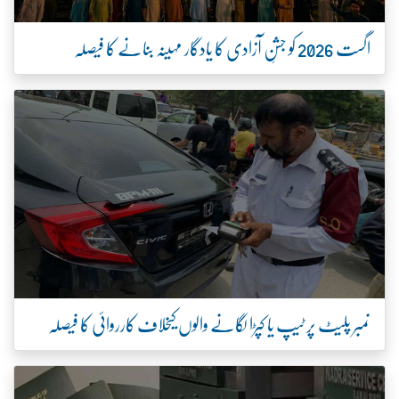
اگست 2026 کو جشنِ آزادی کا یادگار مہینہ بنانے کا فیصلہ
نمبر پلیٹ پر ٹیپ یا کپڑا لگانے والوں کیخلاف کارروائی کا فیصلہ