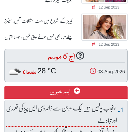
12 Sep 2023
کیریئر کے شروع میں بہت مشکلات آئیں، سینئرز
پہلے تیار بھی نہیں ہونے دیتی تھیں: مومنہ اقبال
12 Sep 2023
آج کا موسم
28 °C
Clouds
08-Aug-2026
اہم خبریں
پنجاب پولیس میں ایک درجن سے زائد ڈی ایس پیز کی تقرری
اور تبادلے