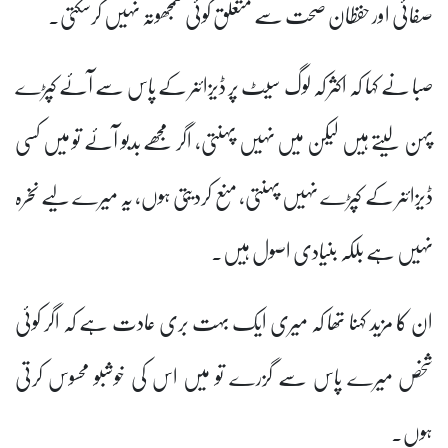
صفائی اور حفظان صحت سے متعلق کوئی سمجھوتہ نہیں کرسکتی۔
صبا نے کہا کہ اکثر کہ لوگ سیٹ پر ڈیزائنر کے پاس سے آئے کپڑے
پہن لیتے ہیں لیکن میں نہیں پہنتی، اگر مجھے بدبو آئے تو میں کسی
ڈیزائنر کے کپڑے نہیں پہنتی، منع کردیتی ہوں، یہ میرے لیے نخرہ
نہیں ہے بلکہ بنیادی اصول ہیں۔
ان کا مزید کہنا تھا کہ میری ایک بہت بری عادت ہے کہ اگر کوئی
شخص میرے پاس سے گزرے تو میں اس کی خوشبو محسوس کرتی
ہوں۔