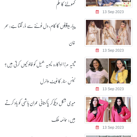
کھولنے کا حکم
13 Sep 2023
پیار بیوقوفوں کا کام، دل ٹوٹنے سے ڈر لگتا ہے: سحر
خان
13 Sep 2023
ثانیہ مرزا اداکارہ نادیہ جمیل کو فالو کیوں کرتی ہیں؟
ٹینس سٹار کا ٹویٹ وائرل
13 Sep 2023
میری شکل دیکھ کر پاکستانی عمران ہاشمی کو یاد کرتے
ہیں: حمائمہ ملک
13 Sep 2023