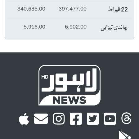
22 قیراط
340,685.00
397,477.00
چاندی تیزابی
5,916.00
6,902.00