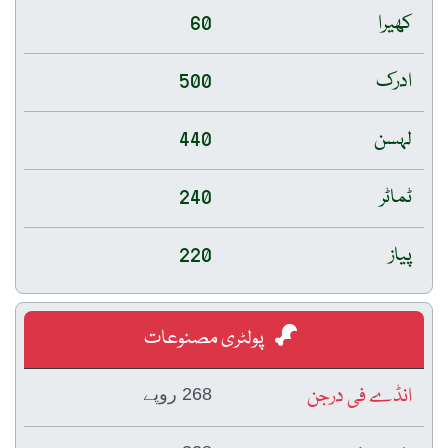
کھیرا
60
ادرک
500
لہسن
440
ٹماٹر
240
پیاز
220
پولٹری مصنوعات
انڈے فی درجن
268 روپے