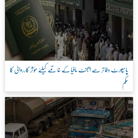
پاسپورٹ دفاتر سے ایجنٹ مافیا کے خاتمے کیلئے مؤثر کارروائی کا
حکم