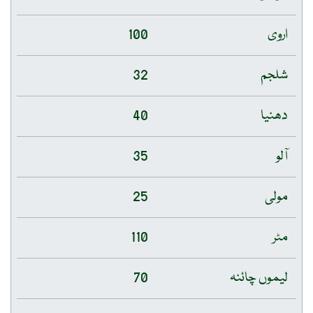
اروی
100
شلجم
32
دھنیا
40
آلو
35
مولی
25
مٹر
110
لیموں چائنہ
70