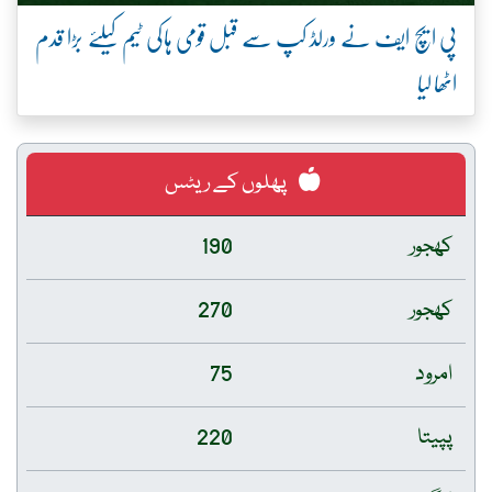
پی ایچ ایف نے ورلڈ کپ سے قبل قومی ہاکی ٹیم کیلئے بڑا قدم
اٹھا لیا
پھلوں کے ریٹس
کھجور
190
کھجور
270
امرود
75
پپیتا
220