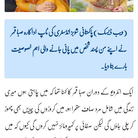
(ویب ڈیسک) پاکستانی شوبز انڈسٹری کی ٹاپ اداکارہ صبا قمر
نے اپنے من پسند شخص میں پائی جانے والی اہم خصوصیت
بارے بتا دیا۔
ایک انٹرویو کے دوران صبا قمر کا کہنا تھا کہ میں چاہتی ہوں میری
زندگی میں شامل مرد صاف ستھرا ہو، میں کروڑوں کی چیزیں بھی چھوڑ
کر چلی جاؤں گی لیکن صفائی پر کمپرومائز نہیں کروں گی کیوں کہ میں