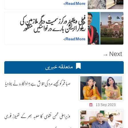
>
Read More
فیملی ویلفیئر ورکرز سمیت دیگر ملازمین کی
ریگولرائزیشن بارے درخواستیں منظور
>
Read More
Next →
متعلقہ خبریں
صبا قمر کو کیسے مرد کی تلاش ہے؟ اداکارہ نے بتا دیا
13 Sep 2023
وزیراعلیٰ محسن نقوی کا صوبہ بھر کے تھیٹرز فوری