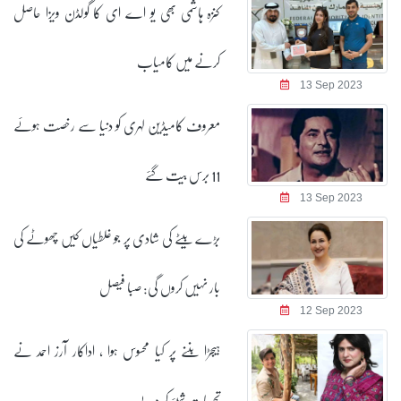
کنزہ ہاشمی بھی یو اے ای کا گولڈن ویزا حاصل
کرنے میں کامیاب
13 Sep 2023
معروف کامیڈین لہری کو دنیا سے رخصت ہوئے
11 برس بیت گئے
13 Sep 2023
بڑے بیٹے کی شادی پر جو غلطیاں کیں چھوٹے کی
بار نہیں کروں گی: صبا فیصل
12 Sep 2023
ہیجڑا بننے پر کیا محسوس ہوا ، اداکار آرز احمد نے
تجربات شیئر کر دیے