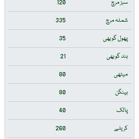
سبز مرچ
120
شملہ مرچ
335
پھول گوبھی
35
بند گوبھی
21
میتھی
80
بینگن
80
پالک
40
کریلے
260