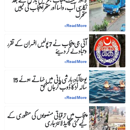
نکاسی آب، واسا اور ستھرا پنجاب کی ٹیمیں
متحرک
>
Read More
آئی جی پنجاب نے 7 پولیس افسران کے تقرر
و تبادلے کر دیئے
>
Read More
یوحناآباد:بارشی پانی میں نہاتے ہوئے 15
سالہ لڑکا ڈوب کرجاں بحق
>
Read More
پنجاب میں ترقیاتی منصوبوں کی منظوری کے
لیے نئی گائیڈ لائنز جاری