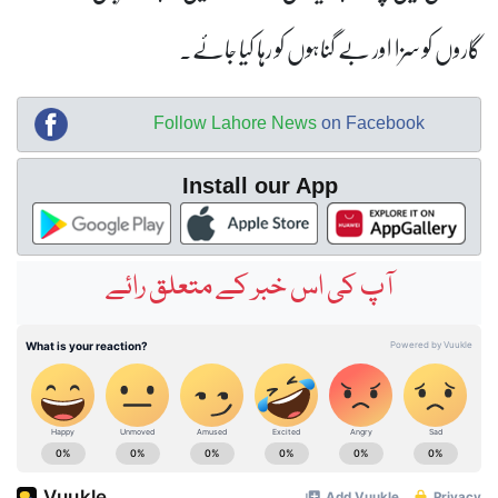
بے گناہوں کو رہا کیا جائے۔
Follow Lahore News
on Fa
Install our App
کی اس خبر کے متعلق رائے