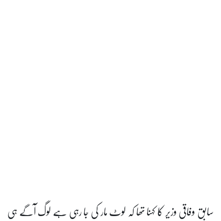
کا کہنا تھا کہ لوٹ مار کی جا رہی ہے لوگ آگے ہی