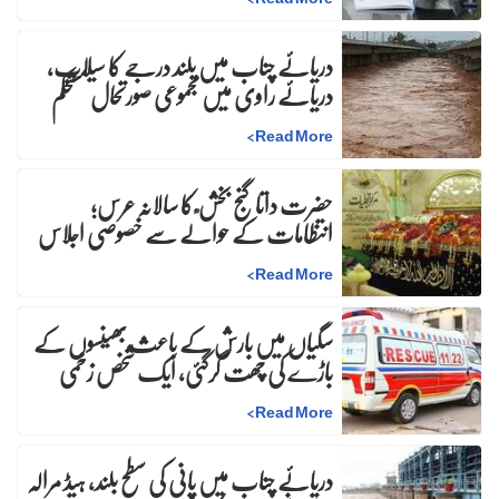
دریائے چناب میں بلند درجے کا سیلاب،
دریائے راوی میں مجموعی صورتحال مستحکم
>
Read More
حضرت داتا گنج بخش ؒ کا سالانہ عرس;
انتظامات کے حوالے سے خصوصی اجلاس
>
Read More
سگیاں میں بارش کے باعث بھینسوں کے
باڑے کی چھت گرگئی، ایک شخص زخمی
>
Read More
دریائے چناب میں پانی کی سطح بلند، ہیڈ مرالہ