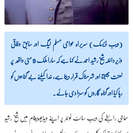
سربراہ عوامی مسلم لیگ اور سابق وفاقی
وزیر داخلہ شیخ رشید احمد نے کہا ہے کہ سارا ملک 9 مئی واقعہ پر
ور شرمناک قرار دیتا ہے، خدا کیلئے بے گناہوں کو
اہ گاروں کو سزا دی جائے۔
یب سائٹ ٹوئٹر پر اپنے ویڈیو پیغام میں شیخ رشید