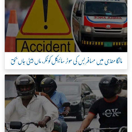
مسافر بس کی موٹر سائیکل کو ٹکر، ماں بیٹی جاں بحق