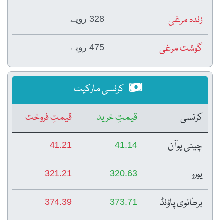
328 روپے
475 روپے
کرنسی مارکیٹ
قیمتِ خرید
قیمتِ فروخت
41.21
41.14
321.21
320.63
374.39
373.71