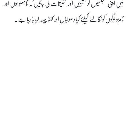
ں کو بھیجیں اور تحقیقات کی جائیں کہ نامعلوموں اور
نے کیلئے کیا وصولیاں اور کتنا پیسہ لیا جا رہا ہے۔