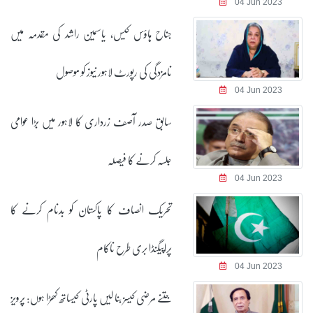
جناح ہاؤس کیس، یاسمین راشد کی مقدمہ میں
نامزدگی کی رپورٹ لاہور نیوز کو موصول
سابق صدر آصف زرداری کا لاہور میں بڑا عوامی
جلسہ کرنے کا فیصلہ
تحریک انصاف کا پاکستان کو بدنام کرنے کا
پراپیگنڈا بری طرح ناکام
جتنے مرضی کیسز بنا لیں پارٹی کیساتھ کھڑا ہوں: پرویز