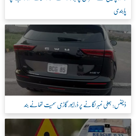
بر لگانے پر ڈرائیور گاڑی سمیت تھانے بند