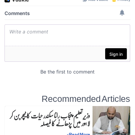
Recommended A
وزیرِ تعلیم پنجاب رانا سکندر حیات کا ٹیچر بن کر
لاہور میں پڑھانے کا فیصلہ
>
Read More