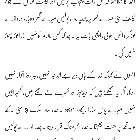
احمد کا کہنا تھا کہ کل رات پنجاب پولیس اور ایلیٹ فورس نے 40
ھر پر چھاپہ مارا، پولیس میرے گھر دوبارہ دروازے
 اچھی بات یہ ہے کہ کسی ملازم کو نہیں مارا توڑ پھوڑ
خدا کے ہاں دیر ہے اندھیر نہیں، ہر روز اتوار نہیں
ھتے ہیں کہ ویڈیوز اور کیمرے لے گئے ہیں، گھبرائیں
نہیں میرے پاس سارا ریکارڈ موجود ہے، سارا ملک 9 مئی کے
بھیجتا ہے، شرمناک قرار دیتا ہے، ادارے پولیس