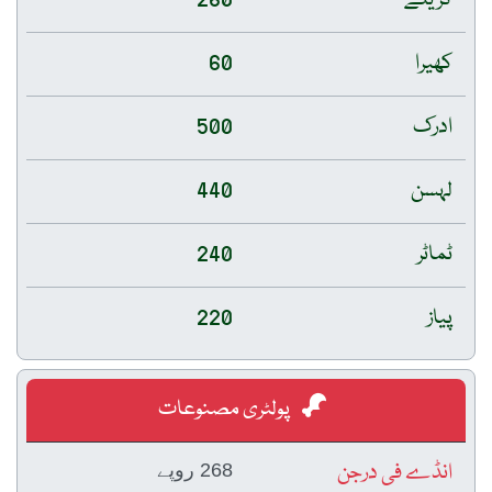
260
60
500
440
240
220
پولٹری مصنوعات
جن
268 روپے