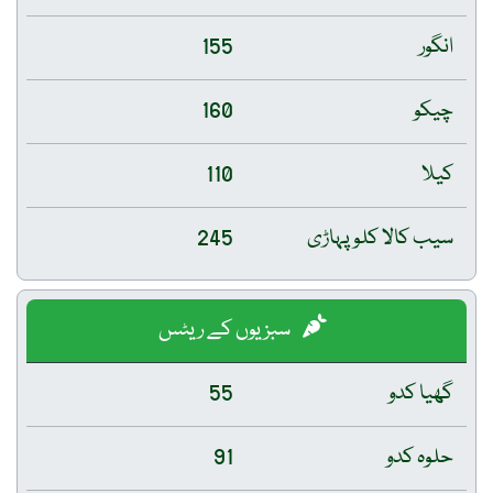
155
160
110
و پہاڑی
245
سبزیوں کے ریٹس
55
91