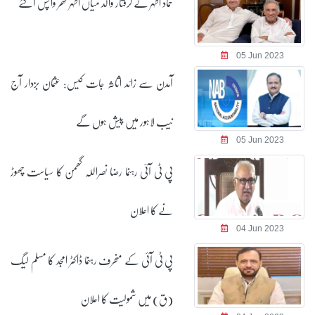
حماد اظہر کے گرفتار والد میاں اظہر گھر واپس آگئے
آمدن سے زائد اثاثہ جات کیس: عثمان بزدار آج
نیب لاہور میں پیش ہوں گے
پی ٹی آئی رہنما رضا نصراللہ گھمن کا سیاست چھوڑ
نے کا اعلان
پی ٹی آئی کے منحرف رہنما ڈاکٹر امجد کا مسلم لیگ
(ق) میں شمولیت کا اعلان