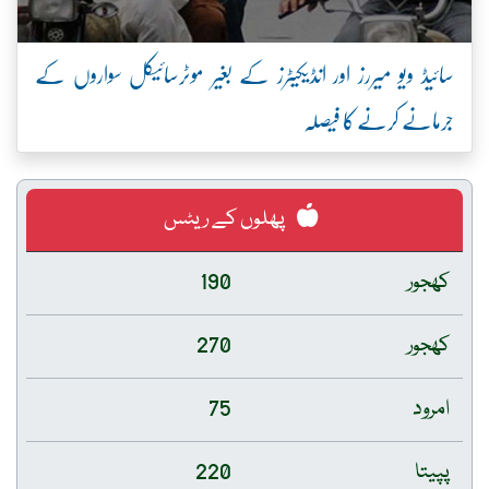
رز اور انڈیکیٹرز کے بغیر موٹرسائیکل سواروں کے
ا فیصلہ
پھلوں کے ریٹس
190
270
75
220