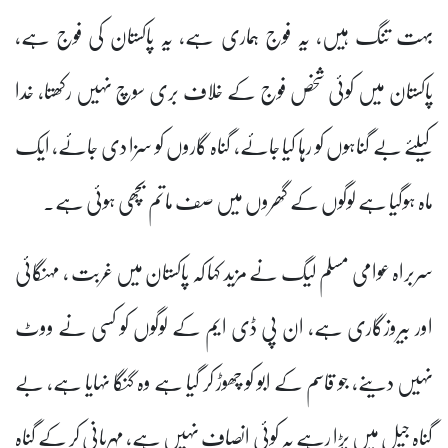
یہ فوج ہماری ہے، یہ پاکستان کی فوج ہے،
ئی شخص فوج کے خلاف بری سوچ نہیں رکھتا، خدا
کو رہا کیا جائے، گناہ گاروں کو سزا دی جائے، ایک
وگوں کے گھروں میں صف ماتم بچھی ہوئی ہے۔
م لیگ نے مزید کہا کہ پاکستان میں غربت ، مہنگائی
 ہے، ان پی ڈی ایم کے لوگوں کو کسی نے ووٹ
سم کے ابو کو چھوڑ کر گیا ہے وہ گنگا نہایا ہے، بے
 رہے یہ کوئی انصاف نہیں ہے، مہربانی کر کے گناہ