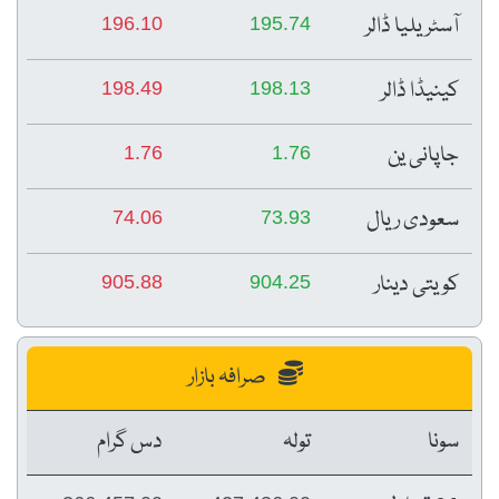
196.10
195.74
198.49
198.13
1.76
1.76
74.06
73.93
905.88
904.25
صرافہ بازار
تولہ
دس گرام