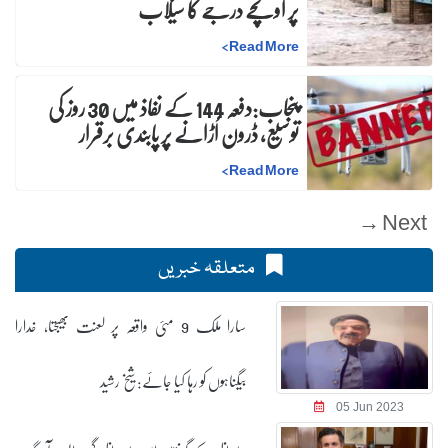
پر اونچے درجے کا سیلاب
>
Read More
پنجاب:دفعہ 144 کے نفاذ میں 30 روز کی
توسیع، ڈرون اُڑانے پر پابندی برقرار
>
Read More
متعلقہ خبریں
سارا ملک 9 مئی واقعہ پر لعنت بھیجتا، خدارا
بیگناہوں کو رہا کیا جائے: شیخ رشید