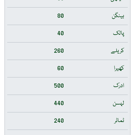
بینگن
80
پالک
40
کریلے
260
کھیرا
60
ادرک
500
لہسن
440
ٹماٹر
240