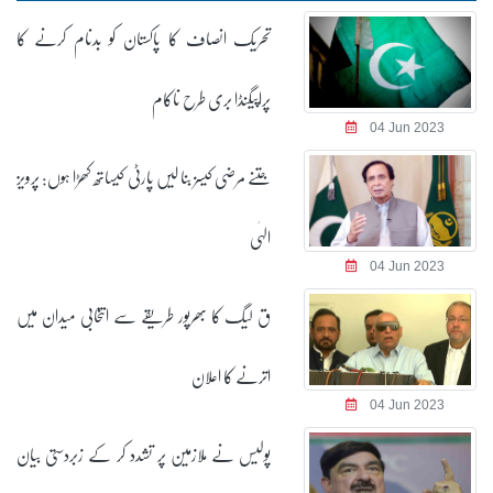
تحریک انصاف کا پاکستان کو بدنام کرنے کا
پراپیگنڈا بری طرح ناکام
04 Jun 2023
جتنے مرضی کیسز بنا لیں پارٹی کیساتھ کھڑا ہوں: پرویز
الہٰی
04 Jun 2023
ق لیگ کا بھرپور طریقے سے انتخابی میدان میں
اترنے کا اعلان
04 Jun 2023
پولیس نے ملازمین پر تشدد کر کے زبردستی بیان