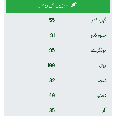
سبزیوں کے ریٹس
گھیا کدو
55
حلوہ کدو
91
مونگرے
95
اروی
100
شلجم
32
دھنیا
40
آلو
35