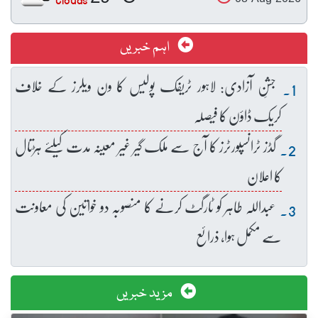
Clouds
اہم خبریں
جشنِ آزادی: لاہور ٹریفک پولیس کا ون ویلرز کے خلاف
کریک ڈاؤن کا فیصلہ
گڈز ٹرانسپورٹرز کا آج سے ملک گیر غیر معینہ مدت کیلئے ہڑتال
کا اعلان
عبداللہ طاہر کو ٹارگٹ کرنے کا منصوبہ دو خواتین کی معاونت
سے مکمل ہوا، ذرائع
مزید خبریں