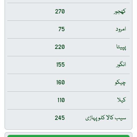
کھجور
270
امرود
75
پپیتا
220
انگور
155
چیکو
160
کیلا
110
سیب کالا کلو پہاڑی
245