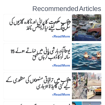
Recommended Articles
پنجاب حکومت کا پرانی اور ناکارہ گاڑیوں کی
سکریپنگ کیلئے نیا آرڈیننس نافذ
>
Read More
یوحناآباد:بارشی پانی میں نہاتے ہوئے 15
سالہ لڑکا ڈوب کرجاں بحق
>
Read More
پنجاب میں ترقیاتی منصوبوں کی منظوری کے
لیے نئی گائیڈ لائنز جاری
>
Read More