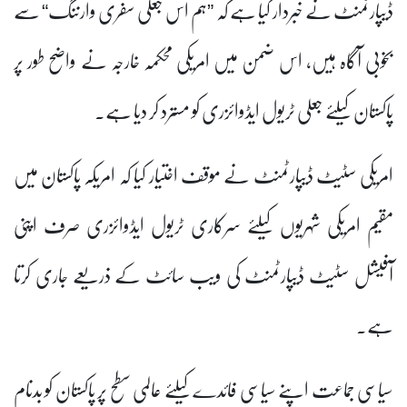
ڈیپارٹمنٹ نے خبردار کیا ہے کہ ”ہم اس جعلی سفری وارننگ“ سے
بخوبی آگاہ ہیں، اس ضمن میں امریکی محکمہ خارجہ نے واضح طور پر
پاکستان کیلئے جعلی ٹریول ایڈوائزری کو مسترد کر دیا ہے۔
امریکی سٹیٹ ڈیپارٹمنٹ نے موقف اختیار کیا کہ امریکہ پاکستان میں
مقیم امریکی شہریوں کیلئے سرکاری ٹریول ایڈوائزری صرف اپنی
آفیشل سٹیٹ ڈیپارٹمنٹ کی ویب سائٹ کے ذریعے جاری کرتا
ہے۔
سیاسی جماعت اپنے سیاسی فائدے کیلئے عالمی سطح پر پاکستان کو بدنام