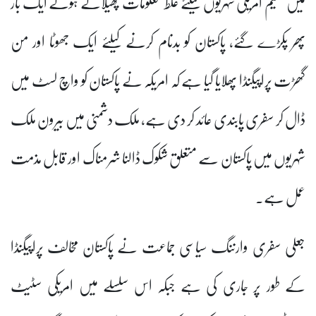
میں مقیم امریکی شہریوں کیلئے غلط معلومات پھیلاتے ہوئے ایک بار
پھر پکڑے گئے، پاکستان کو بدنام کرنے کیلئے ایک جھوٹا اور من
گھڑت پراپیگنڈا پھلایا گیا ہے کہ امریکہ نے پاکستان کو واچ لسٹ میں
ڈال کر سفری پابندی عائد کر دی ہے، ملک دشمنی میں بیرون ملک
شہریوں میں پاکستان سے متعلق شکوک ڈالنا شرمناک اور قابل مذمت
عمل ہے۔
جعلی سفری وارننگ سیاسی جماعت نے پاکستان مخالف پراپیگنڈا
کے طور پر جاری کی ہے جبکہ اس سلسلے میں امریکی سٹیٹ