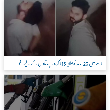
لاہور میں 26 سالہ نوجوان 15 لاکھ روپے تاوان کے لیے اغوا