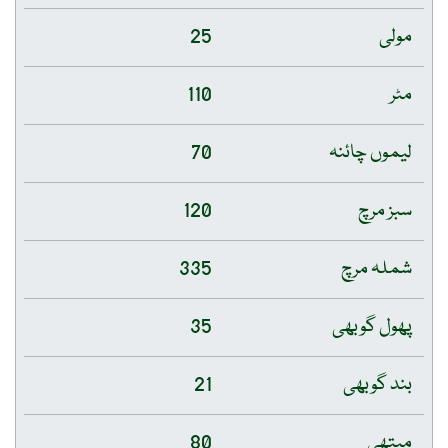
مولی
25
مٹر
110
لیموں چائنہ
70
سبز مرچ
120
شملہ مرچ
335
پھول گوبھی
35
بند گوبھی
21
میتھی
80