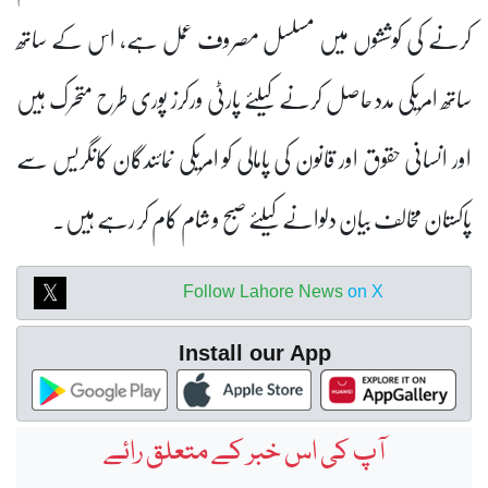
کرنے کی کوششوں میں مسلسل مصروف عمل ہے، اس کے ساتھ
ساتھ امریکی مدد حاصل کرنے کیلئے پارٹی ورکرز پوری طرح متحرک ہیں
اور انسانی حقوق اور قانون کی پامالی کو امریکی نمائندگان کانگریس سے
پاکستان مخالف بیان دلوانے کیلئے صبح و شام کام کر رہے ہیں۔
Follow Lahore News
on X
Install our App
آپ کی اس خبر کے متعلق رائے