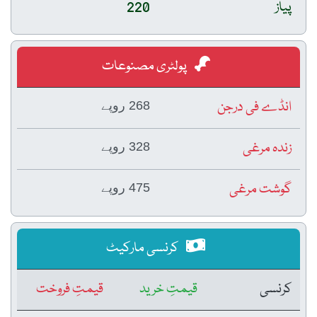
پیاز
220
پولٹری مصنوعات
انڈے فی درجن
268 روپے
زندہ مرغی
328 روپے
گوشت مرغی
475 روپے
کرنسی مارکیٹ
کرنسی
قیمتِ خرید
قیمتِ فروخت