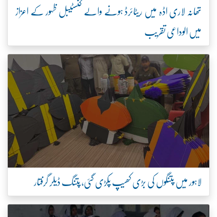
تھانہ لاری اڈہ میں ریٹائرڈ ہونے والے کنسٹیبل ظہور کے اعزاز
میں الوداعی تقریب
لاہور میں پتنگوں کی بڑی کھیپ پکڑی گئی، پتنگ ڈیلر گرفتار