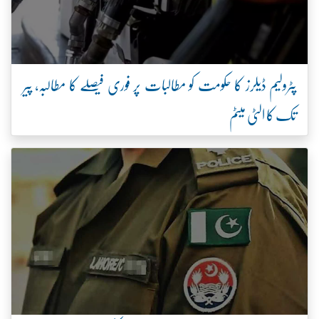
پٹرولیم ڈیلرز کا حکومت کو مطالبات پر فوری فیصلے کا مطالبہ، پیر
تک کا الٹی میٹم