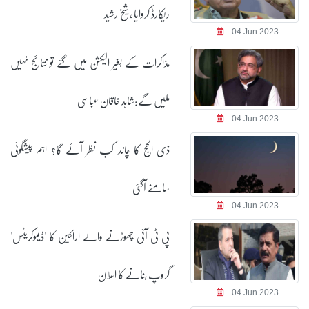
ریکارڈ کروایا ، شیخ رشید
04 Jun 2023
مذاکرات کے بغیر الیکشن میں گئے تو نتائج نہیں
ملیں گے:شاہد خاقان عباسی
04 Jun 2023
ذی الحج کا چاند کب نظر آئے گا؟ اہم پیشگوئی
سامنے آگئی
04 Jun 2023
پی ٹی آئی چھوڑنے والے اراکین کا 'ڈیموکریٹس'
گروپ بنانے کا اعلان
04 Jun 2023