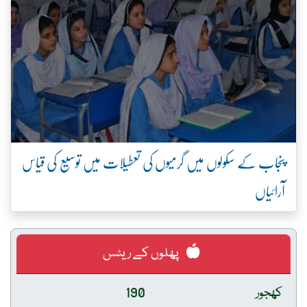
پنجاب کے سکولوں میں گرمیوں کی تعطیلات میں توسیع کی قیاس
آرائیاں
پھلوں کے ریٹس
کھجور
190