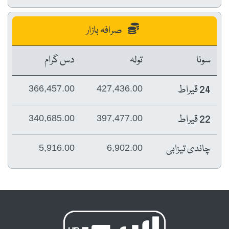
صرافہ بازار
سونا
تولہ
دس گرام
24 قیراط
366,457.00
427,436.00
22 قیراط
340,685.00
397,477.00
چاندی تیزابی
5,916.00
6,902.00