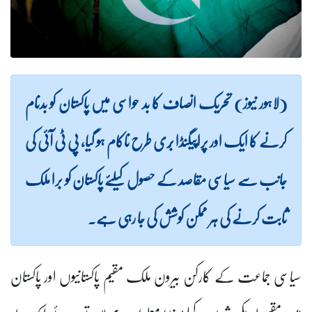
(لاہور نیوز) تحریک انصاف کا بد حواسی میں پاکستان کو بدنام
کرنے کا ایک اور پراپیگنڈا بُری طرح ناکام ہو گیا، پی ٹی آئی کی
جانب سے سیاسی مقاصد کے حصول کیلئے پاکستان کو برا ملک
ثابت کرنے کی ہر ممکن کوشش کی جا رہی ہے۔
سیاسی جماعت کے کارکن بیرون ملک مقیم پاکستانیوں اور پاکستان