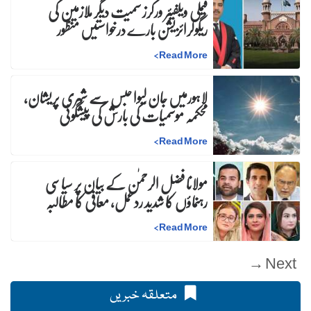
فیملی ویلفیئر ورکرز سمیت دیگر ملازمین کی
ریگولرائزیشن بارے درخواستیں منظور
>
Read More
لاہورمیں جان لیوا حبس سے شہری پریشان،
محکمہ موسمیات کی بارش کی پیشگوئی
>
Read More
مولانا فضل الرحمٰن کے بیان پر سیاسی
رہنماؤں کا شدید ردعمل، معافی کا مطالبہ
>
Read More
Next →
متعلقہ خبریں