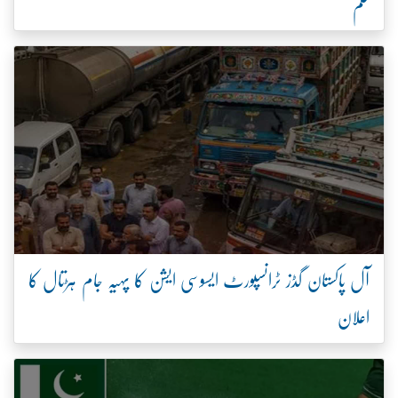
حکم
آل پاکستان گڈز ٹرانسپورٹ ایسوسی ایشن کا پہیہ جام ہڑتال کا
اعلان