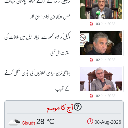
ٹریلین ڈالرز کے اثاثے موجود، پاکستان ڈیفالٹ
نہیں ہوگا: وزیر خزانہ اسحاق ڈار
03 Jun 2023
وکیل کو شاہ محمود سے اڈیالہ جیل میں ملاقات کی
اجازت مل گئی
02 Jun 2023
جہانگیر ترین سیاسی کھلاڑیوں کی سنچری مکمل کرنے
کے قریب
02 Jun 2023
آج کا موسم
28 °C
Clouds
08-Aug-2026