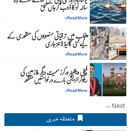
سالہ لڑکا ڈوب کرجاں بحق
>
Read More
پنجاب میں ترقیاتی منصوبوں کی منظوری کے
لیے نئی گائیڈ لائنز جاری
>
Read More
فیملی ویلفیئر ورکرز سمیت دیگر ملازمین کی
ریگولرائزیشن بارے درخواستیں منظور
>
Read More
Next →
متعلقہ خبریں