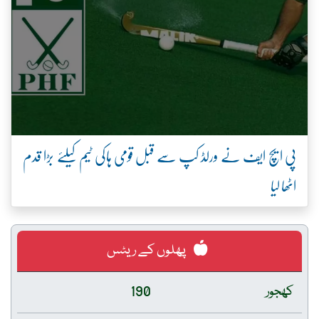
پی ایچ ایف نے ورلڈ کپ سے قبل قومی ہاکی ٹیم کیلئے بڑا قدم
اٹھا لیا
پھلوں کے ریٹس
کھجور
190