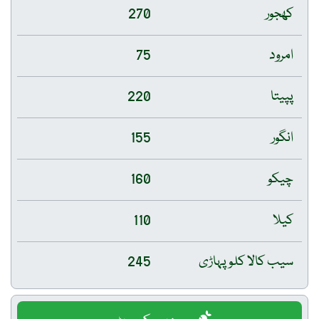
کھجور
270
امرود
75
پپیتا
220
انگور
155
چیکو
160
کیلا
110
سیب کالا کلو پہاڑی
245