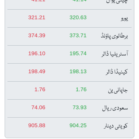
چینی یوآن
یورو
321.21
320.63
برطانوی پاؤنڈ
374.39
373.71
آسٹریلیا ڈالر
196.10
195.74
کینیڈا ڈالر
198.49
198.13
جاپانی ین
1.76
1.76
سعودی ریال
74.06
73.93
کویتی دینار
905.88
904.25