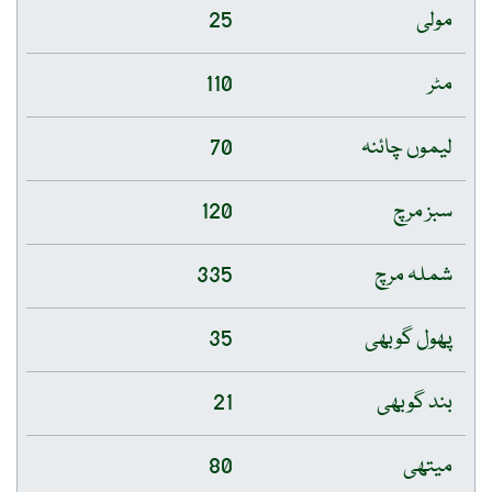
مولی
25
مٹر
110
لیموں چائنہ
70
سبز مرچ
120
شملہ مرچ
335
پھول گوبھی
35
بند گوبھی
21
میتھی
80