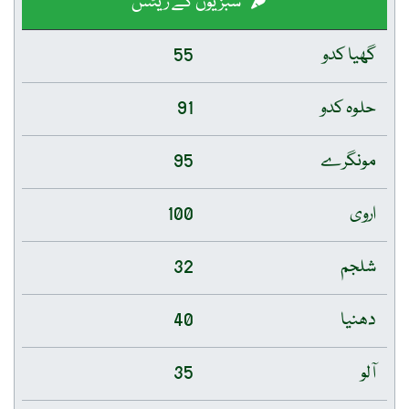
سبزیوں کے ریٹس
گھیا کدو
55
حلوہ کدو
91
مونگرے
95
اروی
100
شلجم
32
دھنیا
40
آلو
35