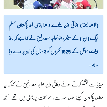
(لاہور نیوز) وفاقی وزیر ریلوے و ہوا بازی اور پاکستان مسلم
لیگ (ن) کے سینئر رہنما خواجہ سعد رفیق نے کہا ہے کہ روز
ویلٹ ہوٹل کے 1025 کمروں کو 3 سال کی لیز پر دے دیا
ہے۔
میڈیا سے گفتگو کرتے ہوئے وفاقی وزیر خواجہ سعد رفیق نے کہا کہ یہ
معاہدہ پاکستان کیلئے فائدہ مند ہے، ہم سخت پریشانی میں تھے، سمجھ