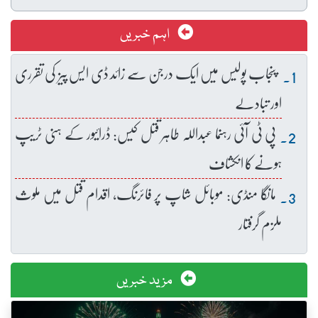
اہم خبریں
پنجاب پولیس میں ایک درجن سے زائد ڈی ایس پیز کی تقرری
اور تبادلے
پی ٹی آئی رہنما عبداللہ طاہر قتل کیس: ڈرائیور کے ہنی ٹریپ
ہونے کا انکشاف
مانگا منڈی: موبائل شاپ پر فائرنگ، اقدام قتل میں ملوث
ملزم گرفتار
مزید خبریں