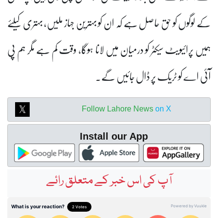
کے لوگوں کو حق حاصل ہے کہ ان کو بہترین جہاز ملیں، بہتری کیلئے
ہمیں پرائیویٹ سیکٹر کو درمیان میں لانا ہوگا، وقت کم ہے مگر ہم پی
آئی اے کو ٹریک پر ڈال جائیں گے۔
Follow Lahore News
on X
Install our App
آپ کی اس خبر کے متعلق رائے