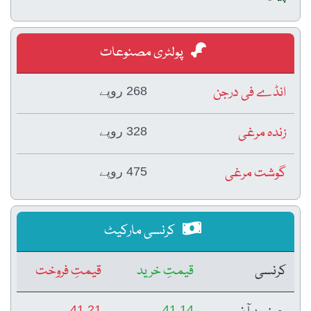
پولٹری مصنوعات
انڈے فی درجن
268 روپے
زندہ مرغی
328 روپے
گوشت مرغی
475 روپے
کرنسی مارکیٹ
کرنسی
قیمتِ خرید
قیمتِ فروخت
41.21
41.14