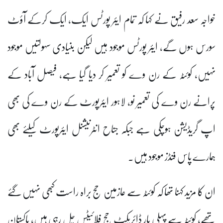
خواجہ سعد رفیق نے کہا کہ تمام ایئر پورٹس ایک، ایک کرکے آؤٹ
سورس ہوں گے، ایئر پورٹس موجود ہیں لیکن بنیادی سہولتیں موجود
نہیں، کوئٹہ کے رن وے کو تعمیر کر دیا گیا ہے، فیصل آباد کے
پرانے رن وے کی تعمیر نو، لاہور ایئرپورٹ کے رن وے کی بھی
اپ گریڈیشن ہوچکی ہے جبکہ جناح انٹرنیشنل ایئرپورٹ کیلئے بھی
ہمارے پاس فنڈز موجود ہیں۔
ان کا مزید کہنا تھا کہ کوئٹہ سے عازمین حج براہ راست کبھی نہیں گئے
تھے، کوئٹہ سے پہلی بار ڈائریکٹ حج فلائیٹس چل رہی ہیں، پاکستان