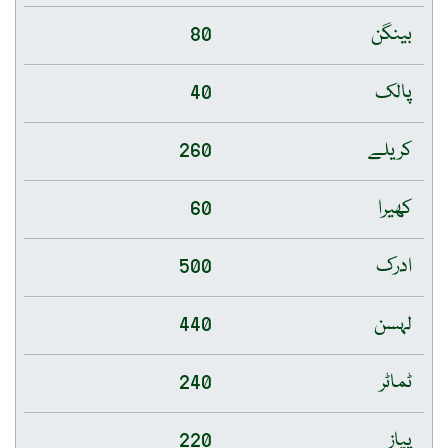
بینگن
80
پالک
40
کریلے
260
کھیرا
60
ادرک
500
لہسن
440
ٹماٹر
240
پیاز
220