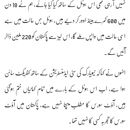
نہیں آ رہی تھی اس ہوٹل کے ساتھ کیا کیا جائے، ہم نے 18 دن
میں 600 کمرے ہینڈ اوور کر دیے ہیں، ہوٹل جس حالت میں ہے
اسی حالت میں واپس ملے گا، اس لیز سے پاکستان کو 220 ملین ڈالر
آئیں گے۔
انہوں نے کہا کہ نیویارک کی سٹی ایڈمنسٹریشن کے ساتھ کنٹریکٹ سائن
ہوا ہے، اب اس ہوٹل کے بارے میں تمام کہانیاں ختم ہوگئی
ہیں، آؤٹ سورس کا مطلب بیچنا نہیں ہے، پاکستان میں آؤٹ
سورس کا تجربہ کسی کا نہیں تھا۔