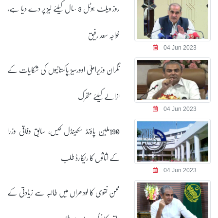
روز ویلٹ ہوٹل 3 سال کیلئے لیز پر دے دیا ہے،
خواجہ سعد رفیق
04 Jun 2023
نگران وزیراعلیٰ اوورسیز پاکستانیوں کی شکایات کے
ازالے کیلئے متحرک
04 Jun 2023
190ملین پاؤنڈ سکینڈل کیس، سابق وفاقی وزرا
کے اثاثوں کا ریکارڈ طلب
04 Jun 2023
محسن نقوی کا لودھراں میں طالبہ سے زیادتی کے