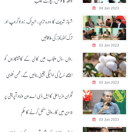
واقعہ کا نوٹس، رپورٹ طلب
04 Jun 2023
شہباز شریف کا دورہ ترکیہ: البیراک، زورلو گروپ اور
ترک کنٹریکٹرز کی ملاقاتیں
03 Jun 2023
رواں سال پنجاب میں کاٹن کے کاشتکاروں کو
اچھے نرخ کی ادائیگی یقینی بنائیں گے، محسن نقوی
03 Jun 2023
نگران وزیراعلیٰ کا ایل ڈی اے ون ونڈو آپریشن پر
3 دن میں کارروائی مکمل کرنے کا حکم
03 Jun 2023