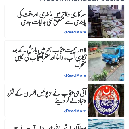
سرکاری دفاتر میں حاضری اور وقت کی
پابندی سے متعلق نئی ہدایات جاری
>
Read More
لاہور سمیت پنجاب بھر میں بارش کے بعد
نکاسی آب، واسا اور ستھرا پنجاب کی ٹیمیں
متحرک
>
Read More
آئی جی پنجاب نے 7 پولیس افسران کے تقرر
و تبادلے کر دیئے
>
Read More
یوحناآباد:بارشی پانی میں نہاتے ہوئے 15