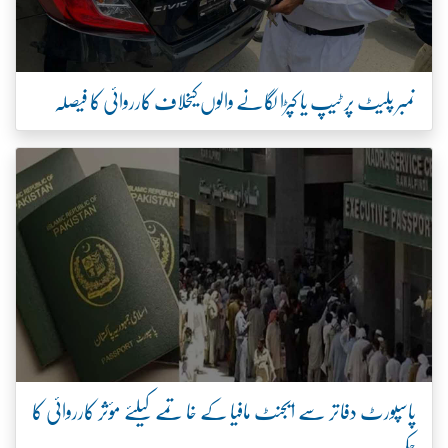
نمبر پلیٹ پر ٹیپ یا کپڑا لگانے والوں کیخلاف کارروائی کا فیصلہ
پاسپورٹ دفاتر سے ایجنٹ مافیا کے خاتمے کیلئے مؤثر کارروائی کا