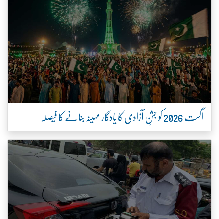
اگست 2026 کو جشنِ آزادی کا یادگار مہینہ بنانے کا فیصلہ