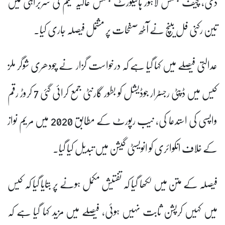
دی، چیف جسٹس لاہور ہائیکورٹ جسٹس عالیہ نیلم کی سربراہی میں
تین رکنی فل بینچ نے آٹھ صفحات پر مشتمل فیصلہ جاری کیا۔
عدالتی فیصلے میں کہا گیا ہے کہ درخواست گزار نے چودھری شوگر ملز
کیس میں ڈپٹی رجسٹرار جوڈیشل کو بطور گارنٹی جمع کرائی گئی 7 کروڑ رقم
واپسی کی استدعا کی، نیب رپورٹ کے مطابق 2020 میں مریم نواز
کے خلاف انکوائری کو انویسٹی گیشن میں تبدیل کیا گیا۔
فیصلہ کے متن میں لکھا گیا کہ تفتیش مکمل ہونے پر بتایا گیا کہ کیس
میں کہیں کرپشن ثابت نہیں ہوئی، فیصلے میں مزید کہا گیا ہے کہ