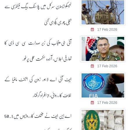
لیسکو ایسٹرن سرکل میں پلاسٹک بیگ فیکٹری سے
بجلی چوری پکڑی گئی
17 Feb 2026
آئی جی پنجاب کی زیر صدارت سی سی ڈی کا
تعارفی اجلاس، آئندہ حکمت عملی پرغور
17 Feb 2026
ایف آئی اے لاہور زون کی ایجنٹ مافیا کے
خلاف کارروائی، 7 افراد گرفتار
17 Feb 2026
اے این ایف نے مختلف کارروائیوں میں 50.1