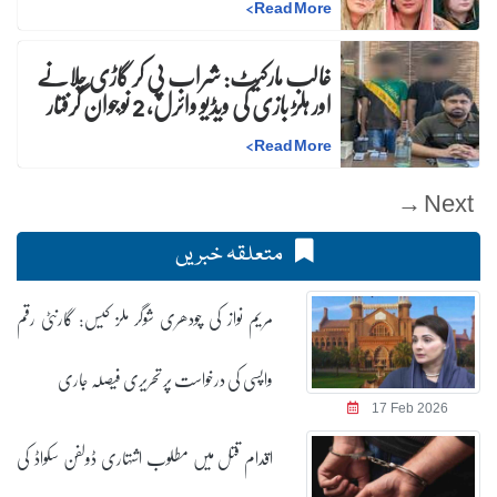
>
Read More
غالب مارکیٹ: شراب پی کر گاڑی چلانے
اور ہلڑ بازی کی ویڈیو وائرل، 2 نوجوان گرفتار
>
Read More
Next →
متعلقہ خبریں
مریم نواز کی چودھری شوگر ملز کیس: گارنٹی رقم
واپسی کی درخواست پر تحریری فیصلہ جاری
17 Feb 2026
اقدام قتل میں مطلوب اشتہاری ڈولفن سکواڈ کی