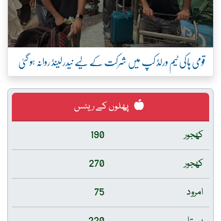
قومی ہاکی ٹیم ورلڈ کپ میں شرکت کے لیے نیدرلینڈ روانہ ہو گئی
پھلوں کے ریٹس
کھجور
190
کھجور
270
امرود
75
پپیتا
220