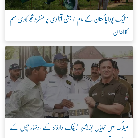
’’ایک پودا پاکستان کے نام‘‘، جشنِ آزادی پر منفرد شجرکاری مہم
کا اعلان
میٹرک میں نمایاں پوزیشنز: ٹریفک وارڈنز کے ہونہار بچوں کے