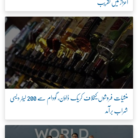
اعزاز میں تقریب
منشیات فروشوں کیخلاف کریک ڈاؤن، گودام سے 200 لیٹر دیسی
شراب برآمد