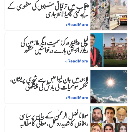
پنجاب میں ترقیاتی منصوبوں کی منظوری کے
لیے نئی گائیڈ لائنز جاری
>
Read More
فیملی ویلفیئر ورکرز سمیت دیگر ملازمین کی
ریگولرائزیشن بارے درخواستیں منظور
>
Read More
لاہورمیں جان لیوا حبس سے شہری پریشان،
محکمہ موسمیات کی بارش کی پیشگوئی
>
Read More
مولانا فضل الرحمٰن کے بیان پر سیاسی
رہنماؤں کا شدید ردعمل، معافی کا مطالبہ