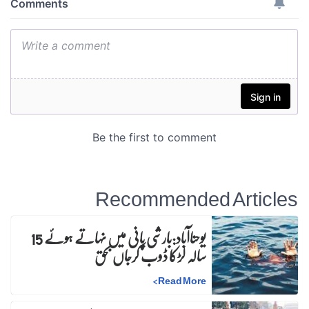
Recommended Articles
یوحناآباد:بارشی پانی میں نہاتے ہوئے 15
سالہ لڑکا ڈوب کرجاں بحق
>
Read More