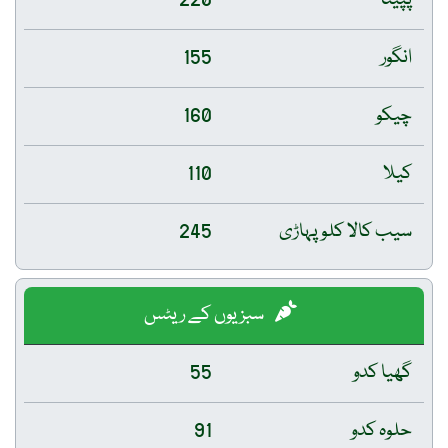
انگور
155
چیکو
160
کیلا
110
سیب کالا کلو پہاڑی
245
سبزیوں کے ریٹس
گھیا کدو
55
حلوہ کدو
91