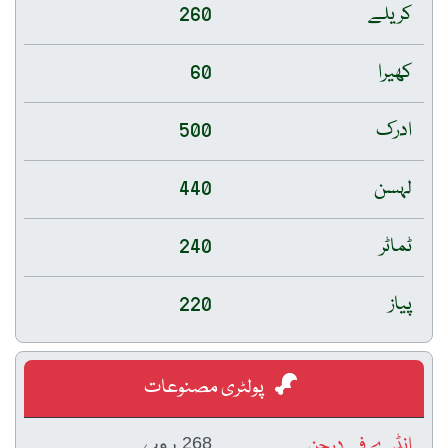
کریلے
260
کھیرا
60
ادرک
500
لہسن
440
ٹماٹر
240
پیاز
220
پولٹری مصنوعات
انڈے فی درجن
268 روپے