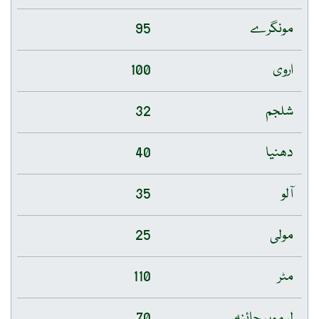
مونگرے
95
اروی
100
شلجم
32
دھنیا
40
آلو
35
مولی
25
مٹر
110
لیموں چائنہ
70