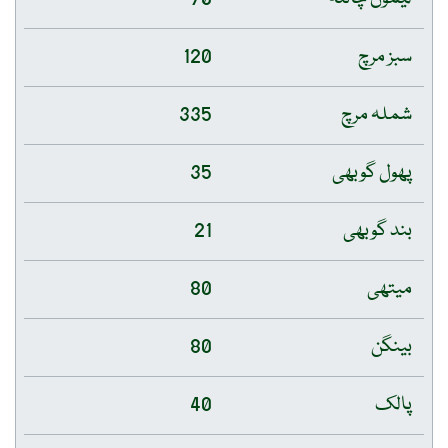
سبز مرچ
120
شملہ مرچ
335
پھول گوبھی
35
بند گوبھی
21
میتھی
80
بینگن
80
پالک
40