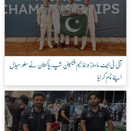
آئی ٹی ایف ماسٹرز ورلڈ ٹیم چیمپئن شپ، پاکستان نے سلور میڈل
اپنے نام کر لیا