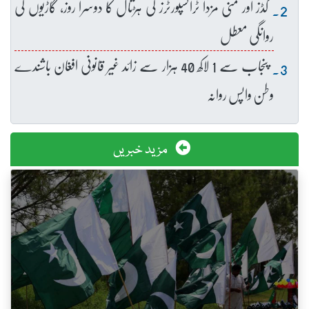
گڈز اور منی مزدا ٹرانسپورٹرز کی ہڑتال کا دوسرا روز، گاڑیوں کی
روانگی معطل
پنجاب سے 1 لاکھ 40 ہزار سے زائد غیر قانونی افغان باشندے
وطن واپس روانہ
مزید خبریں