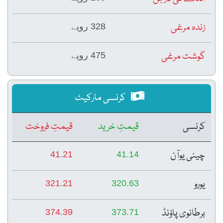
زندہ مرغی
328 روپے
گوشت مرغی
475 روپے
کرنسی مارکیٹ
کرنسی
قیمتِ خرید
قیمتِ فروخت
چینی یوآن
41.21
41.14
یورو
321.21
320.63
برطانوی پاؤنڈ
374.39
373.71