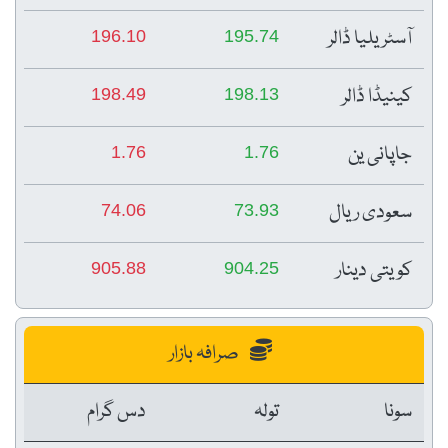
آسٹریلیا ڈالر
196.10
195.74
کینیڈا ڈالر
198.49
198.13
جاپانی ین
1.76
1.76
سعودی ریال
74.06
73.93
کویتی دینار
905.88
904.25
صرافہ بازار
سونا
تولہ
دس گرام