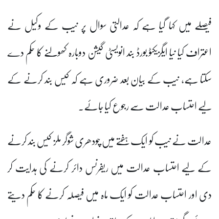
فیصلے میں کہا گیا ہے کہ عدالتی سوال پر نیب کے وکیل نے
اعتراف کیا نیا ایگزیکٹو بورڈ بند انویسٹی گیشن دوبارہ کھولنے کا حکم دے
سکتا ہے، نیب کے بیان بعد ضروری ہے کہ کیس بند کرنے کے
لیے احتساب عدالت سے رجوع کیا جائے۔
عدالت نے نیب کو ایک ہفتے میں چودھری شوگر ملز کیس بند کرنے
کے لیے احتساب عدالت میں ریفرنس دائر کرنے کی ہدایت کر
دی اور احتساب عدالت کو ایک ماہ میں فیصلہ کرنے کا حکم دیتے