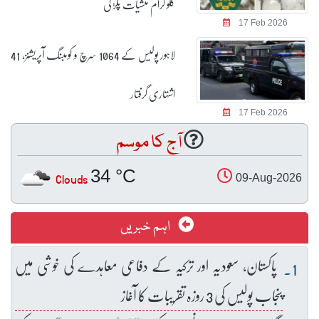
کلو گرام منشیات پکڑ لی
17 Feb 2026
لاہور پولیس کے 1064 سرچ و کومبنگ آپریشنز، 41
اشتہاری گرفتار
17 Feb 2026
آج کا موسم
34 °C
Clouds
09-Aug-2026
اہم خبریں
پاکستان، سعودیہ اور ترکیہ کے دفاعی معاہدے کی خوشی میں
پنجاب پولیس کی 3 روزہ تقریبات کا آغاز