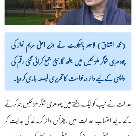
(محمد اشفاق) لاہور ہائیکورٹ نے وزیر اعلیٰ مریم نواز کی
چودھری شوگر ملز کیس میں بطور گارنٹی جمع کرائی گئی رقم کی
واپسی کےلیے دائر درخواست کا تحریری فیصلہ جاری کر دیا۔
عدالت نے نیب کو ایک ہفتے میں چودھری شوگر ملز کیس بند کرنے
کے لیے احتساب عدالت میں ریفرنس دائر کرنے کی ہدایت کر