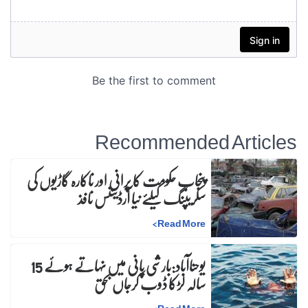
Recommended Articles
پنجاب حکومت کا پرانی اور ناکارہ گاڑیوں کی
سکریپنگ کیلئے نیا آرڈیننس نافذ
>
Read More
یوحناآباد:بارشی پانی میں نہاتے ہوئے 15
سالہ لڑکا ڈوب کرجاں بحق