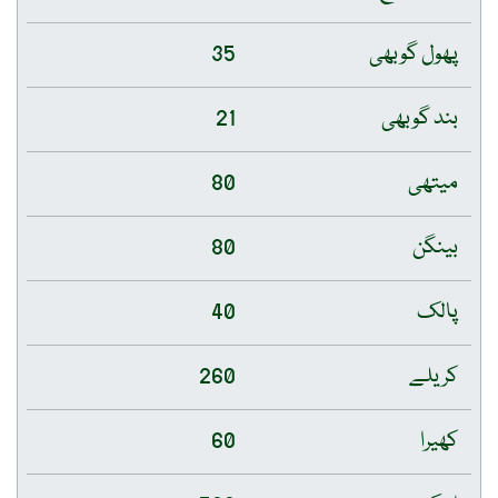
پھول گوبھی
35
بند گوبھی
21
میتھی
80
بینگن
80
پالک
40
کریلے
260
کھیرا
60