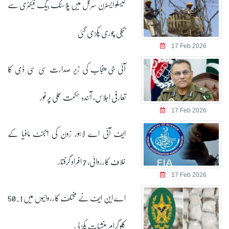
لیسکو ایسٹرن سرکل میں پلاسٹک بیگ فیکٹری سے
بجلی چوری پکڑی گئی
17 Feb 2026
آئی جی پنجاب کی زیر صدارت سی سی ڈی کا
تعارفی اجلاس، آئندہ حکمت عملی پرغور
17 Feb 2026
ایف آئی اے لاہور زون کی ایجنٹ مافیا کے
خلاف کارروائی، 7 افراد گرفتار
17 Feb 2026
اے این ایف نے مختلف کارروائیوں میں 50.1
کلو گرام منشیات پکڑ لی