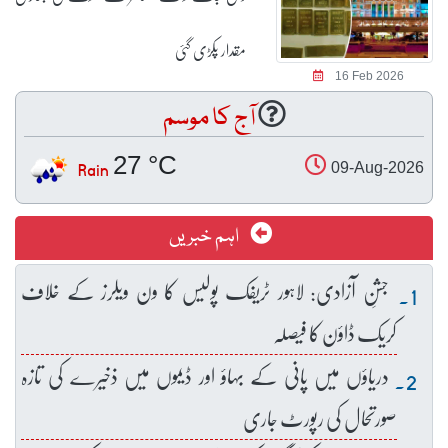
مقدار پکڑی گئی
16 Feb 2026
آج کا موسم
27 °C
Rain
09-Aug-2026
اہم خبریں
جشنِ آزادی: لاہور ٹریفک پولیس کا ون ویلرز کے خلاف
کریک ڈاؤن کا فیصلہ
دریاؤں میں پانی کے بہاؤ اور ڈیموں میں ذخیرے کی تازہ
صورتحال کی رپورٹ جاری