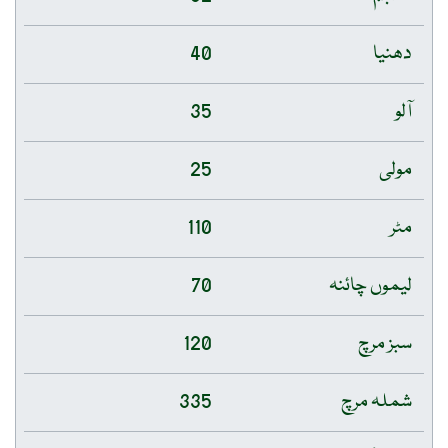
دھنیا
40
آلو
35
مولی
25
مٹر
110
لیموں چائنہ
70
سبز مرچ
120
شملہ مرچ
335