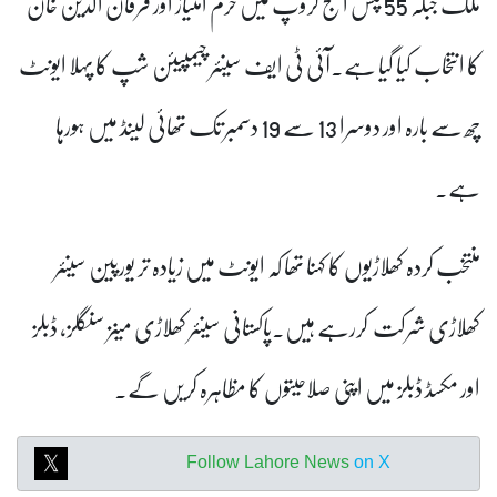
ملک جبکہ 55 پلس ایج گروپ میں خرم امتیاز اور فرقان الدین خان
کا انتخاب کیا گیا ہے۔آئی ٹی ایف سینئر چیمپیئن شپ کا پہلا ایونٹ
چھ سے بارہ اور دوسرا 13 سے 19 دسمبر تک تھائی لینڈ میں ہورہا
ہے۔
منتخب کردہ کھلاڑیوں کا کہنا تھا کہ ایونٹ میں زیادہ تر یورپین سینئر
کھلاڑی شرکت کررہے ہیں۔پاکستانی سینئر کھلاڑی مینز سنگلز، ڈبلز
اور مکسڈ ڈبلز میں اپنی صلاحیتوں کا مظاہرہ کریں گے۔
Follow Lahore News
on X