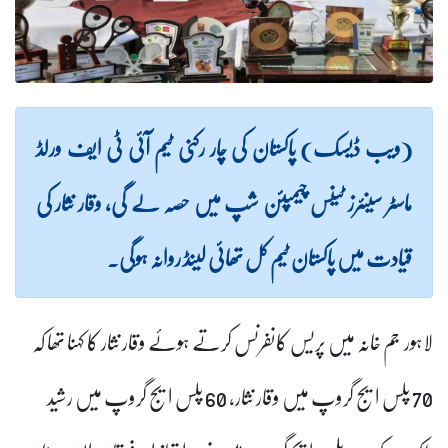
(ویب ڈیسک) پاکستان کی چار رکنی ٹیم آئی ٹی ایف ورلڈ
ماسٹر سینئرز ٹینس چیمپئن شپ میں حصہ لے گی، وقار نثار کی
قیادت میں پاکستان ٹیم کل تھائی لینڈ روانہ ہوگی۔
لاہور جم خانہ میں پریس کانفرنس کرتے ہوئے وقار نثار کا کہنا تھا کہ
70 پلس ایج گروپ میں وقار نثار، 60 پلس ایج گروپ میں رشید