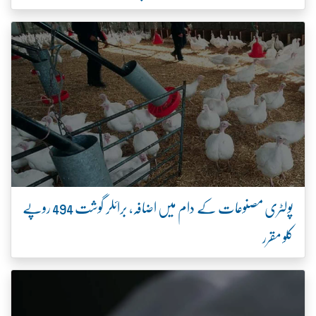
پولٹری مصنوعات کے دام میں اضافہ، برائلر گوشت 494 روپے
کلو مقرر