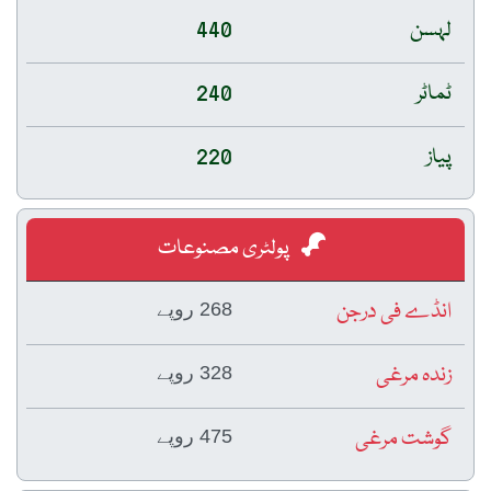
لہسن
440
ٹماٹر
240
پیاز
220
پولٹری مصنوعات
انڈے فی درجن
268 روپے
زندہ مرغی
328 روپے
گوشت مرغی
475 روپے