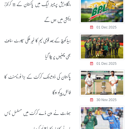
بنگلادیش پریمیئر لیگ میں پاکستان کے 11 کرکٹرز
ایکشن میں ہوں گے
01 Dec 2025
ہیڈ کوچ کے بعد قومی ٹیم کا غیر ملکی سپورٹ سٹاف
بھی چھٹیوں پر چلا گیا
01 Dec 2025
پاکستان کی ڈومیسٹک کرکٹ کے بڑا ٹورنامنٹ کا
فائنل پیرکو ہوگا
30 Nov 2025
بھارت نے ون ڈے کرکٹ میں مسلسل ٹاس
ہارنے کا نیا ریکارڈ قائم کردیا