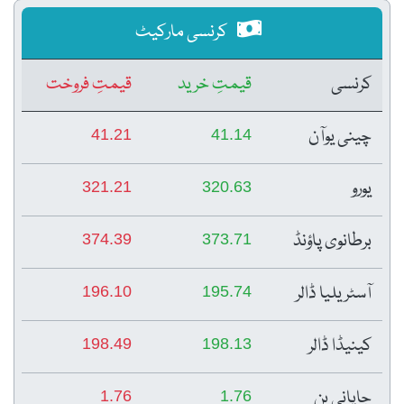
کرنسی مارکیٹ
کرنسی
قیمتِ خرید
قیمتِ فروخت
چینی یوآن
41.21
41.14
یورو
321.21
320.63
برطانوی پاؤنڈ
374.39
373.71
آسٹریلیا ڈالر
196.10
195.74
کینیڈا ڈالر
198.49
198.13
جاپانی ین
1.76
1.76