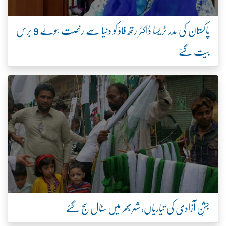
پاکستان کی مدر ٹریسا ڈاکٹر رتھ فاؤ کو دنیا سے رخصت ہوئے 9 برس
بیت گئے
جشنِ آزادی کی تیاریاں، شہربھر میں سٹال سج گئے