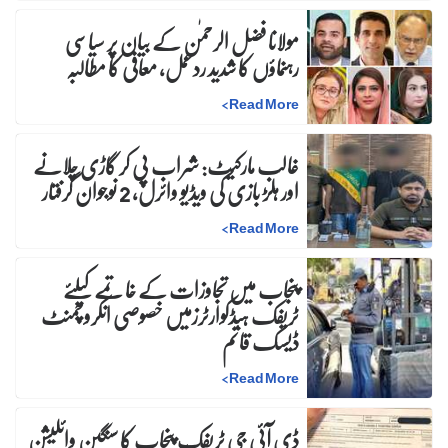
مولانا فضل الرحمٰن کے بیان پر سیاسی
رہنماؤں کا شدید ردعمل، معافی کا مطالبہ
>
Read More
غالب مارکیٹ: شراب پی کر گاڑی چلانے
اور ہلڑ بازی کی ویڈیو وائرل، 2 نوجوان گرفتار
>
Read More
پنجاب میں تجاوزات کے خاتمے کیلئے
ٹریفک ہیڈکوارٹرزمیں خصوصی انکروچمنٹ
ڈیسک قائم
>
Read More
ڈی آئی جی ٹریفک پنجاب کا سنگین وائلیشن