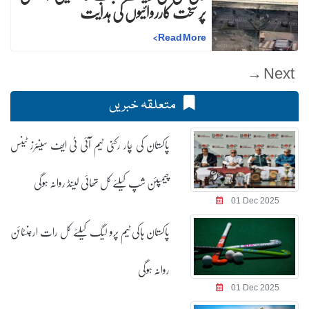
پر سخت کارروائیوں کی ہدایت
>
Read More
Next →
متعلقہ خبریں
پاکستان کی چار رکنی ٹیم آئی ٹی ایف سینئرز ٹینس
چیمپئن شپ کیلئے کل تھائی لینڈ روانہ ہوگی
01 Dec 2025
پاکستان ہاکی ٹیم پرو لیگ کیلئے کل رات ارجنٹائن
روانہ ہوگی
01 Dec 2025