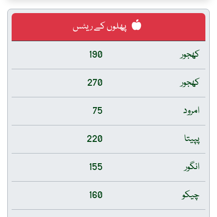
پھلوں کے ریٹس
کھجور
190
کھجور
270
امرود
75
پپیتا
220
انگور
155
چیکو
160