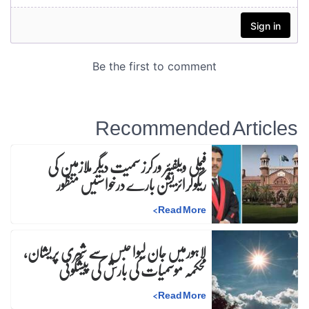
Recommended Articles
فیملی ویلفیئر ورکرز سمیت دیگر ملازمین کی
ریگولرائزیشن بارے درخواستیں منظور
>
Read More
لاہورمیں جان لیوا حبس سے شہری پریشان،
محکمہ موسمیات کی بارش کی پیشگوئی
>
Read More