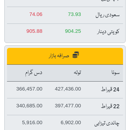
سعودی ریال
74.06
73.93
کویتی دینار
905.88
904.25
صرافہ بازار
سونا
تولہ
دس گرام
24 قیراط
366,457.00
427,436.00
22 قیراط
340,685.00
397,477.00
چاندی تیزابی
5,916.00
6,902.00