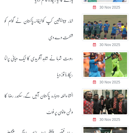
30 Nov 2025
انڈر 17ایشین کپ کوالیفائر،پاکستان نے گوام کو
شکست دے دی
30 Nov 2025
روہت شرما نے شاہد آفریدی کا ایک دہائی پرانا
ریکارڈ توڑ دیا
30 Nov 2025
انشاءاللہ دوبارہ پاکستان آئیں گے، سکندر رضا کا
وطن واپسی پر ٹوئٹ
30 Nov 2025
ورلڈ فٹنس چیلنج اینڈ باڈی بلڈنگ چیمپئن