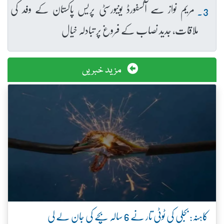
مریم نواز سے آکسفورڈ یونیورسٹی پریس پاکستان کے وفد کی
ملاقات، جدید نصاب کے فروغ پر تبادلہ خیال
مزید خبریں
کاہنہ: بجلی کی ٹوٹی تار نے 6 سالہ بچے کی جان لے لی