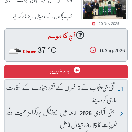
شپ،پاکستان نے 3 میڈل اپنے نام کرلیے
30 Nov 2025
آج کا موسم
37 °C
Clouds
10-Aug-2026
اہم خبریں
آئی جی پنجاب نے 3 افسران کے تقرر و تبادلے کے احکامات
جاری کر دیئے
جشنِ آزادی 2026: لاہور میں میوزیکل پروگرامز سمیت دیگر
تقریبات کا 15 روزہ شیڈول فائنل