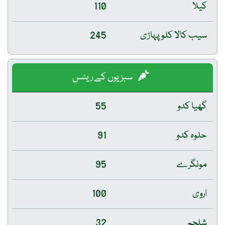
کیلا
110
سیب کالا کلو پہاڑی
245
سبزیوں کے ریٹس
گھیا کدو
55
حلوہ کدو
91
مونگرے
95
اروی
100
شلجم
32