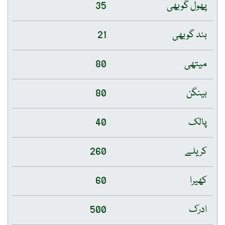
پھول گوبھی
35
بند گوبھی
21
میتھی
80
بینگن
80
پالک
40
کریلے
260
کھیرا
60
ادرک
500