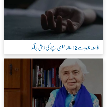
کاہنہ: جوہڑ سے 12 سالہ مغوی بچے کی لاش برآمد