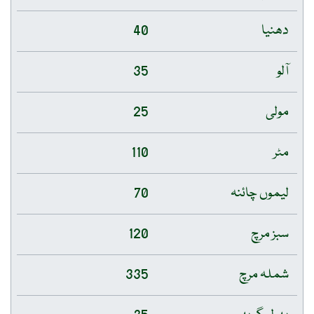
دھنیا
40
آلو
35
مولی
25
مٹر
110
لیموں چائنہ
70
سبز مرچ
120
شملہ مرچ
335