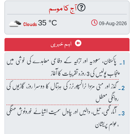
آج کا موسم
35 °C
Clouds
09-Aug-2026
اہم خبریں
پاکستان، سعودیہ اور ترکیہ کے دفاعی معاہدے کی خوشی میں
پنجاب پولیس کی 3 روزہ تقریبات کا آغاز
گڈز اور منی مزدا ٹرانسپورٹرز کی ہڑتال کا دوسرا روز، گاڑیوں کی
روانگی معطل
آٹا، گھی، تیل، دالیں اور چاول سمیت اشیائے خورونوش مہنگی
،عوام پریشان