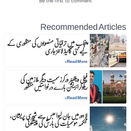
Recommended Articles
پنجاب میں ترقیاتی منصوبوں کی منظوری کے
لیے نئی گائیڈ لائنز جاری
>
Read More
فیملی ویلفیئر ورکرز سمیت دیگر ملازمین کی
ریگولرائزیشن بارے درخواستیں منظور
>
Read More
لاہورمیں جان لیوا حبس سے شہری پریشان،
محکمہ موسمیات کی بارش کی پیشگوئی