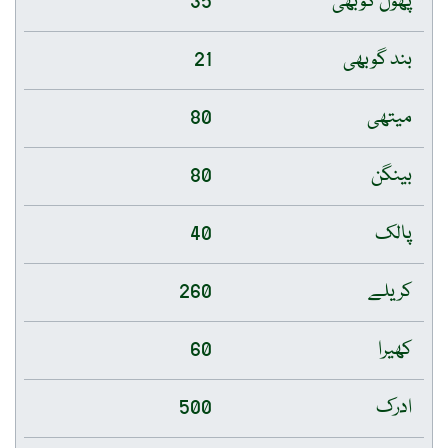
پھول گوبھی
35
بند گوبھی
21
میتھی
80
بینگن
80
پالک
40
کریلے
260
کھیرا
60
ادرک
500