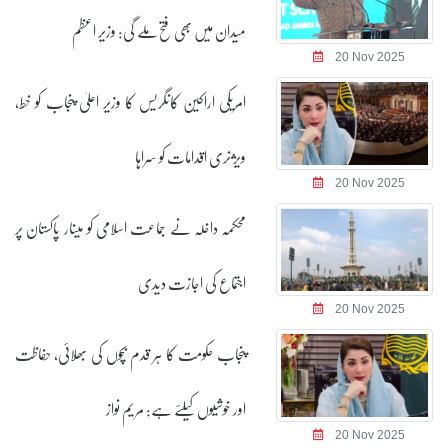
میدان میں بھی فتح ملے گی: وزیر اعظم
20 Nov 2025
امریکی اراکین کانگریس کا وزیر اعلیٰ پنجاب کو خط،
ویژنری اقدامات کو سراہا
20 Nov 2025
محکمہ داخلہ نے جماعت اسلامی کو مینار پاکستان پر
اجتماع کی اجازت دیدی
20 Nov 2025
پنجاب حکومت کا ہر قدم بچوں کی بھلائی، حفاظت
اور خوشیوں کیلئے ہے: مریم نواز
20 Nov 2025