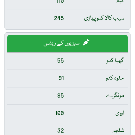
کیلا
110
سیب کالا کلو پہاڑی
245
سبزیوں کے ریٹس
گھیا کدو
55
حلوہ کدو
91
مونگرے
95
اروی
100
شلجم
32