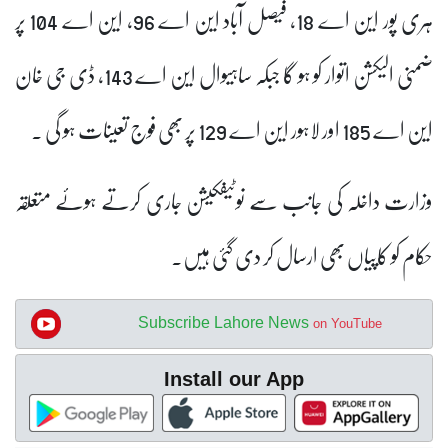
ہری پور این اے 18، فیصل آباد این اے 96، این اے 104 پر
ضمنی الیکشن اتوار کو ہو گا جبکہ ساہیوال این اے 143، ڈی جی خان
این اے 185 اور لاہور این اے 129 پر بھی فوج تعینات ہو گی ۔
وزارت داخلہ کی جانب سے نوٹیفکیشن جاری کرتے ہوئے متعلقہ
حکام کو کاپیاں بھی ارسال کر دی گئی ہیں۔
Subscribe Lahore News
on YouTube
Install our App