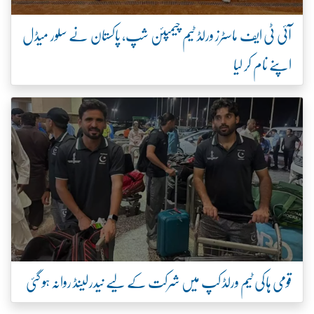
آئی ٹی ایف ماسٹرز ورلڈ ٹیم چیمپئن شپ، پاکستان نے سلور میڈل
اپنے نام کر لیا
قومی ہاکی ٹیم ورلڈ کپ میں شرکت کے لیے نیدرلینڈ روانہ ہو گئی