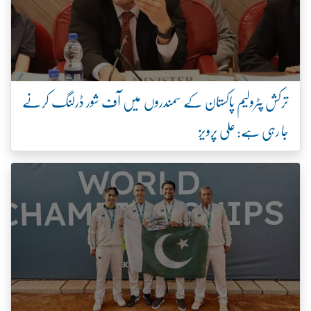
ترکش پٹرولیم پاکستان کے سمندروں میں آف شور ڈرلنگ کرنے
جا رہی ہے: علی پرویز