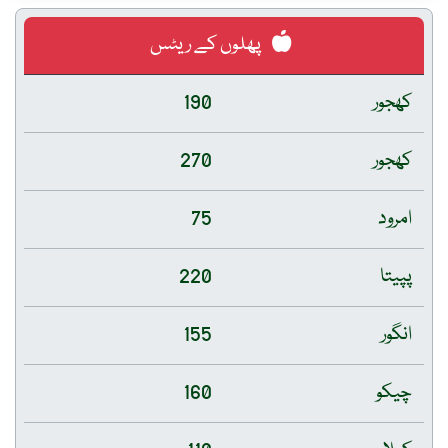
پھلوں کے ریٹس
کھجور
190
کھجور
270
امرود
75
پپیتا
220
انگور
155
چیکو
160