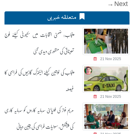
Next →
متعلقہ خبریں
پنجاب: ضمنی انتخابات میں سکیورٹی کیلئے فوج
تعیناتی کی منظوری دیدی گئی
21 Nov 2025
پنجاب کی خواتین کیلئے الیکٹرک گاڑیوں کی فراہمی کا
فیصلہ
21 Nov 2025
مریم نواز کی فلپائنی سرمایہ کاروں کو سرمایہ کاری
کی پیشکش، سہولیات فراہمی کی یقین دہانی