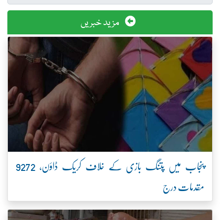
مزید خبریں
پنجاب میں پتنگ بازی کے خلاف کریک ڈاؤن، 9272
مقدمات درج