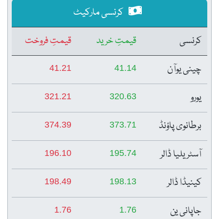
کرنسی مارکیٹ
کرنسی
قیمتِ خرید
قیمتِ فروخت
چینی یوآن
41.21
41.14
یورو
321.21
320.63
برطانوی پاؤنڈ
374.39
373.71
آسٹریلیا ڈالر
196.10
195.74
کینیڈا ڈالر
198.49
198.13
جاپانی ین
1.76
1.76