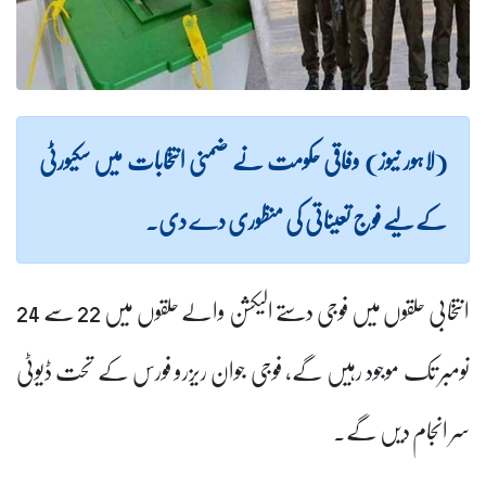
(لاہور نیوز) وفاقی حکومت نے ضمنی انتخابات میں سکیورٹی
کے لیے فوج تعیناتی کی منظوری دے دی۔
انتخابی حلقوں میں فوجی دستے الیکشن والے حلقوں میں 22 سے 24
نومبر تک موجود رہیں گے، فوجی جوان ریزرو فورس کے تحت ڈیوٹی
سر انجام دیں گے۔