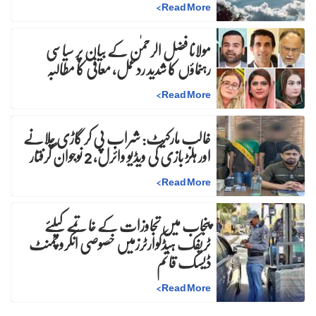
>
Read More
مولانا فضل الرحمٰن کے بیان پر سیاسی
رہنماؤں کا شدید ردعمل، معافی کا مطالبہ
>
Read More
غالب مارکیٹ: شراب پی کر گاڑی چلانے
اور ہلڑ بازی کی ویڈیو وائرل، 2 نوجوان گرفتار
>
Read More
پنجاب میں تجاوزات کے خاتمے کیلئے
ٹریفک ہیڈکوارٹرزمیں خصوصی انکروچمنٹ
ڈیسک قائم
>
Read More