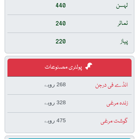
لہسن
440
ٹماٹر
240
پیاز
220
پولٹری مصنوعات
انڈے فی درجن
268 روپے
زندہ مرغی
328 روپے
گوشت مرغی
475 روپے