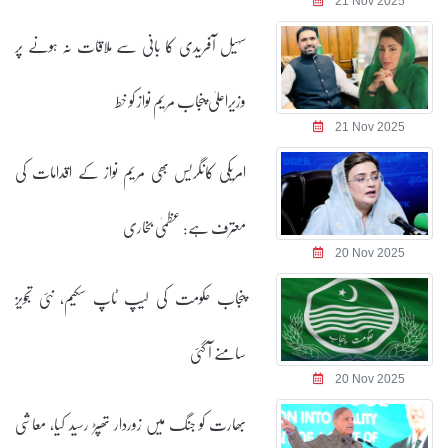
21 Nov 2025
سہیل آفریدی کا بانی سے ملاقات نہ ہونے پر
وزیراعلیٰ پنجاب مریم نواز کو خط
21 Nov 2025
امریکی کانگریس بھی مریم نواز کے اقدامات کی
معترف ہے: عظمیٰ بخاری
20 Nov 2025
پنجاب حکومت کی لیپ ٹاپ سکیم، نئی تجویز
سامنے آ گئی
20 Nov 2025
بھارت کو جنگ میں زوردار تھپڑ رسید کیا، معاشی