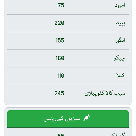
امرود
75
پپیتا
220
انگور
155
چیکو
160
کیلا
110
سیب کالا کلو پہاڑی
245
سبزیوں کے ریٹس