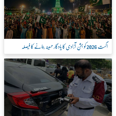
اگست 2026 کو جشنِ آزادی کا یادگار مہینہ بنانے کا فیصلہ