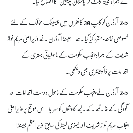
کے ہمراہ فیتہ کاٹ کر 'پاکستان پویلین' کا افتتاح کیا۔
جیسنڈا آرڈرن کو کاپ 30 کانفرس میں پیسیفک ممالک کے لئے
خصوصی نمائندہ مقرر کیا گیا ہے۔ جیسنڈا آرڈرن نے وزیراعلیٰ مریم نواز
شریف کے ہمراہ پنجاب حکومت کے ماحولیاتی بہتری کے
اقدامات پر ڈاکومینٹری بھی دیکھی۔
جیسنڈا آرڈرن نے پنجاب حکومت کے ماحول دوست اقدامات اور
آلودگی کے خاتمے کے لیے کاوشوں کو سراہا۔ اس موقع پر وزیراعلیٰ
پنجاب مریم نواز شریف اور نیوزی لینڈ کی سابق وزیراعظم جیسنڈا