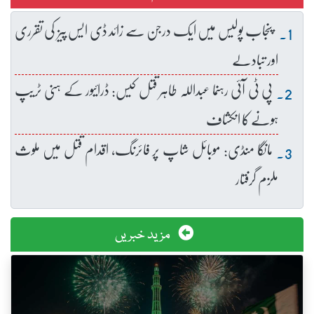
پنجاب پولیس میں ایک درجن سے زائد ڈی ایس پیز کی تقرری
اور تبادلے
پی ٹی آئی رہنما عبداللہ طاہر قتل کیس: ڈرائیور کے ہنی ٹریپ
ہونے کا انکشاف
مانگا منڈی: موبائل شاپ پر فائرنگ، اقدام قتل میں ملوث
ملزم گرفتار
مزید خبریں