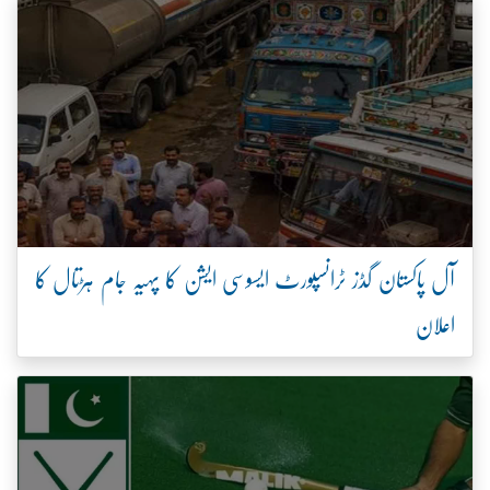
آل پاکستان گڈز ٹرانسپورٹ ایسوسی ایشن کا پہیہ جام ہڑتال کا
اعلان