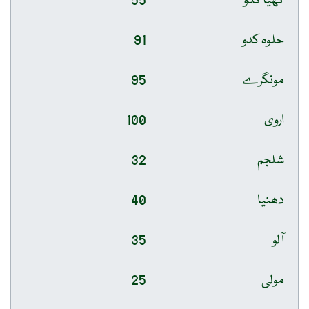
گھیا کدو
55
حلوہ کدو
91
مونگرے
95
اروی
100
شلجم
32
دھنیا
40
آلو
35
مولی
25