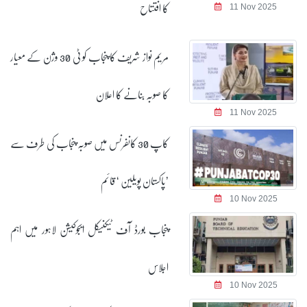
کا افتتاح
11 Nov 2025
مریم نواز شریف کا پنجاب کو ٹی 30 وژن کے معیار
کا صوبہ بنانے کا اعلان
11 Nov 2025
کاپ 30 کانفرنس میں صوبہ پنجاب کی طرف سے
’پاکستان پویلین ‘ قائم
10 Nov 2025
پنجاب بورڈ آف ٹیکنیکل ایجوکیشن لاہور میں اہم
اجلاس
10 Nov 2025