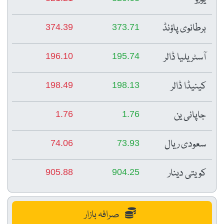
برطانوی پاؤنڈ
374.39
373.71
آسٹریلیا ڈالر
196.10
195.74
کینیڈا ڈالر
198.49
198.13
جاپانی ین
1.76
1.76
سعودی ریال
74.06
73.93
کویتی دینار
905.88
904.25
صرافہ بازار