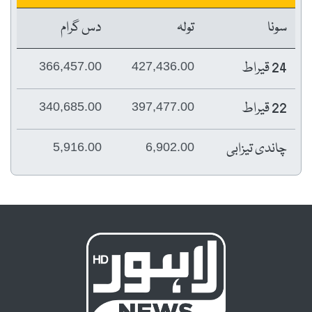
سونا
تولہ
دس گرام
24 قیراط
366,457.00
427,436.00
22 قیراط
340,685.00
397,477.00
چاندی تیزابی
5,916.00
6,902.00