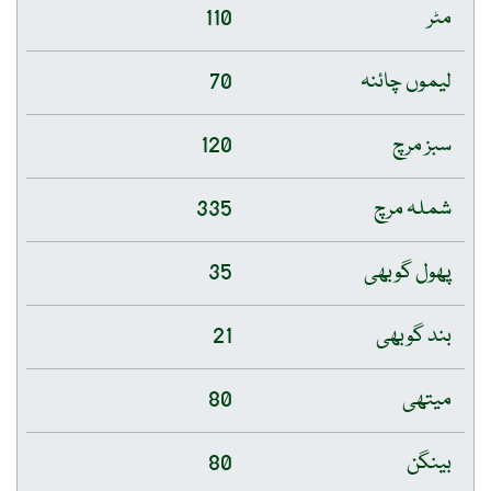
مٹر
110
لیموں چائنہ
70
سبز مرچ
120
شملہ مرچ
335
پھول گوبھی
35
بند گوبھی
21
میتھی
80
بینگن
80