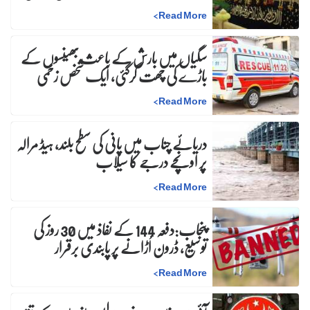
>
Read More
سگیاں میں بارش کے باعث بھینسوں کے
باڑے کی چھت گرگئی، ایک شخص زخمی
>
Read More
دریائے چناب میں پانی کی سطح بلند، ہیڈ مرالہ
پر اونچے درجے کا سیلاب
>
Read More
پنجاب:دفعہ 144 کے نفاذ میں 30 روز کی
توسیع، ڈرون اُڑانے پر پابندی برقرار
>
Read More