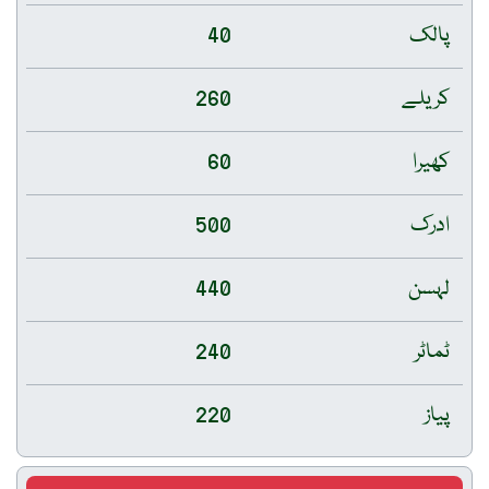
پالک
40
کریلے
260
کھیرا
60
ادرک
500
لہسن
440
ٹماٹر
240
پیاز
220