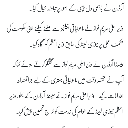
آرڈرن نے باہمی دل چسپی کے امور پر تبادلہ خیال کیا۔
وزیراعلیٰ مریم نواز نے ماحولیاتی چیلنجز سے نمٹنے کیلئے اپنی حکومت کی
حکمت عملی پر نیوزی لینڈ کی سابق وزیراعظم کو آگاہ کیا۔
جیسنڈا آرڈرن نے وزیراعلیٰ مریم نواز سے گفتگو کرتے ہوئے کہا کہ
آپ نے مختصر وقت میں ماحولیاتی بہتری کے لیے جراتمندانہ
اقدامات کیے۔ وزیراعلیٰ مریم نواز نے جیسنڈا آرڈرن کے بطور وزیر
اعظم نیوزی لینڈ کے عوام کی خدمت کو خراج تحسین پیش کیا۔