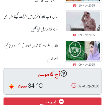
10 Nov 2025
عالمی کاپ 30 کانفرس میں شرکت کیلئے وزیر اعلی
مریم نواز برازیل پہنچ گئیں
09 Nov 2025
پنجاب حکومت کا شہری خوبصورتی کے فروغ کیلئے
اہم اقدام
09 Nov 2025
آج کا موسم
34 °C
Clear
07-Aug-2026
اہم خبریں