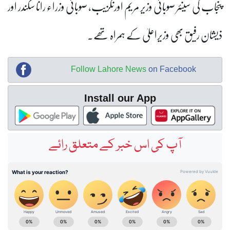
پنجاب کی سینئر صوبائی وزیر مریم اورنگزیب، صوبائی وزراء رانا سکندر اور
ذیشان رفیق بھی وزیراعلیٰ کے ہمراہ تھے۔
Follow Lahore News
on Facebook
Install our App
آپ کی اس خبر کے متعلق رائے