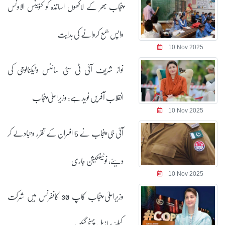
پنجاب بھر کے لاکھوں اساتذہ کو کنوینس الاونس
واپس جمع کروانے کی ہدایت
10 Nov 2025
نواز شریف آئی ٹی سٹی سائنس وٹیکنالوجی کی
انقلاب آفریں نوید ہے: وزیراعلیٰ پنجاب
10 Nov 2025
آئی جی پنجاب نے 5 افسران کے تقرر و تبادلے کر
دیئے، نوٹیفکیشن جاری
10 Nov 2025
وزیراعلیٰ پنجاب کاپ 30 کانفرنس میں شرکت
کیلئے برازیل پہنچ گئیں