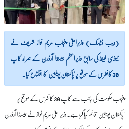
(ویب ڈیسک) وزیراعلیٰ پنجاب مریم نواز شریف نے
نیوزی لینڈ کی سابق وزیراعظم جیسنڈا آرڈرن کے ہمراہ کاپ
30 کانفرس کے موقع پر 'پاکستان پویلین' کا افتتاح کیا۔
پنجاب حکومت کی جانب سے کاپ 30 کانفرس کے موقع پر
'پاکستان پویلین' قائم کیا گیا ہے۔وزیراعلیٰ مریم نواز نے جیسنڈا آرڈرن