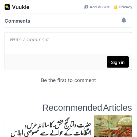
Recommended Articles
حضرت داتا گنج بخش ؒ کا سالانہ عرس;
انتظامات کے حوالے سے خصوصی اجلاس