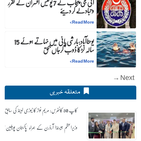
آئی جی پنجاب نے 7 پولیس افسران کے تقرر
و تبادلے کر دیئے
>
Read More
یوحناآباد:بارشی پانی میں نہاتے ہوئے 15
سالہ لڑکا ڈوب کرجاں بحق
>
Read More
Next →
متعلقہ خبریں
کاپ 30 کانفرس: مریم نواز کا نیوزی لینڈ کی سابق
وزیراعظم جیسنڈا آرڈرن کے ہمراہ 'پاکستان پویلین'