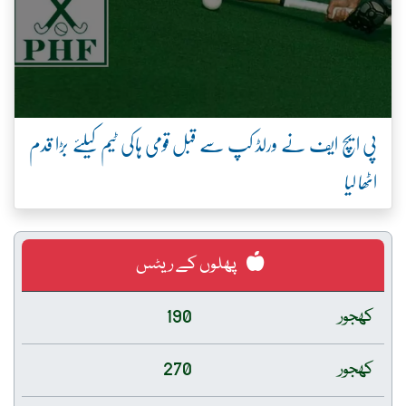
پی ایچ ایف نے ورلڈ کپ سے قبل قومی ہاکی ٹیم کیلئے بڑا قدم
اٹھا لیا
پھلوں کے ریٹس
کھجور
190
کھجور
270