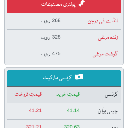
پولٹری مصنوعات
انڈے فی درجن
268 روپے
زندہ مرغی
328 روپے
گوشت مرغی
475 روپے
کرنسی مارکیٹ
کرنسی
قیمتِ خرید
قیمتِ فروخت
چینی یوآن
41.21
41.14
یورو
321.21
320.63