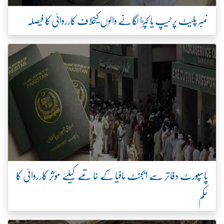
نمبر پلیٹ پر ٹیپ یا کپڑا لگانے والوں کیخلاف کارروائی کا فیصلہ
پاسپورٹ دفاتر سے ایجنٹ مافیا کے خاتمے کیلئے مؤثر کارروائی کا
حکم