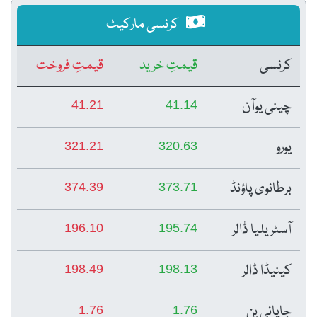
کرنسی مارکیٹ
کرنسی
قیمتِ خرید
قیمتِ فروخت
چینی یوآن
41.21
41.14
یورو
321.21
320.63
برطانوی پاؤنڈ
374.39
373.71
آسٹریلیا ڈالر
196.10
195.74
کینیڈا ڈالر
198.49
198.13
جاپانی ین
1.76
1.76