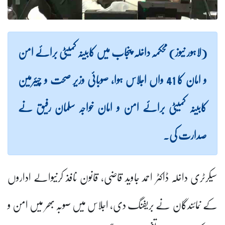
(لاہور نیوز) محکمہ داخلہ پنجاب میں کابینہ کمیٹی برائے امن
و امان کا 41 واں اجلاس ہوا، صوبائی وزیر صحت و چیئرمین
کابینہ کمیٹی برائے امن و امان خواجہ سلمان رفیق نے
صدارت کی۔
سیکرٹری داخلہ ڈاکٹر احمد جاوید قاضی، قانون نافذ کرنیوالے اداروں
کے نمائندگان نے بریفنگ دی، اجلاس میں صوبہ بھر میں امن و