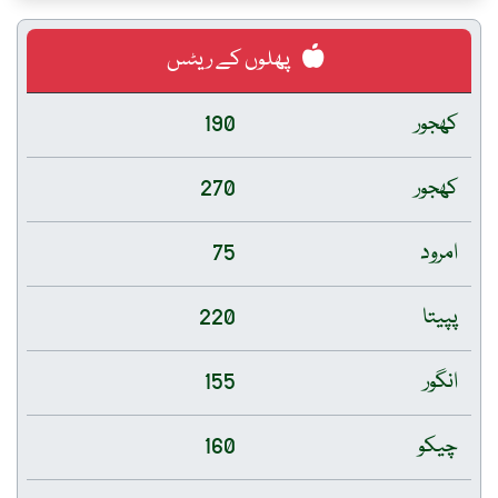
پھلوں کے ریٹس
کھجور
190
کھجور
270
امرود
75
پپیتا
220
انگور
155
چیکو
160