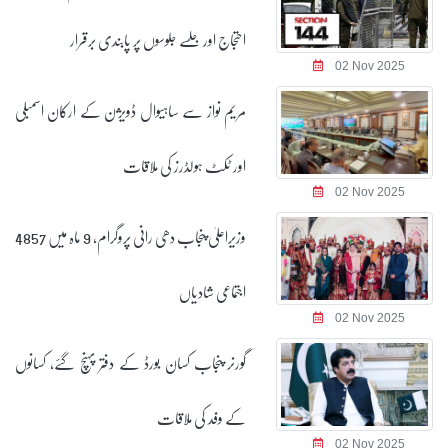
احتجاج اور جلسے جلوسوں پر پابندی برقرار
02 Nov 2025
مریم نواز سے ساہیوال ڈویژن کے ارکان اسمبلی
اور ٹکٹ ہولڈرز کی ملاقات
02 Nov 2025
وزیراعلیٰ پنجاب دھی رانی پروگرام، 9 ماہ میں 4857
اجتماعی شادیاں
02 Nov 2025
گورنر پنجاب کسان بورڈ کے دفتر پہنچ گئے، کسانوں
کے وفد کی ملاقات
02 Nov 2025