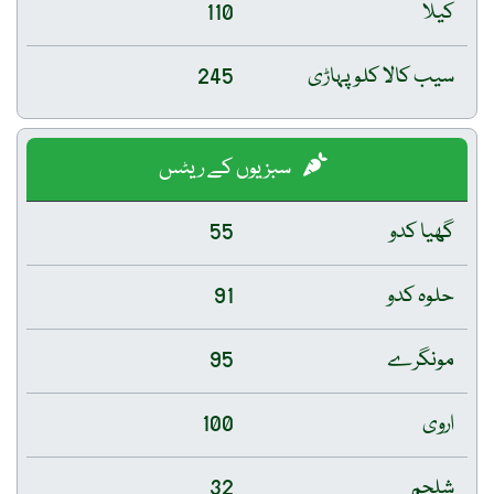
کیلا
110
سیب کالا کلو پہاڑی
245
سبزیوں کے ریٹس
گھیا کدو
55
حلوہ کدو
91
مونگرے
95
اروی
100
شلجم
32