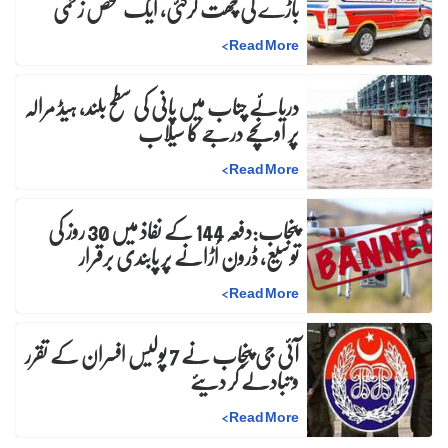
باڑے کی چھت گرگئی، ایک شخص زخمی
>
Read More
دریائے چناب میں پانی کی سطح بلند، ہیڈ مرالہ
پر اونچے درجے کا سیلاب
>
Read More
پنجاب:دفعہ 144 کے نفاذ میں 30 روز کی
توسیع، ڈرون اُڑانے پر پابندی برقرار
>
Read More
آئی جی پنجاب نے 7 پولیس افسران کے تقرر
و تبادلے کر دیئے
>
Read More