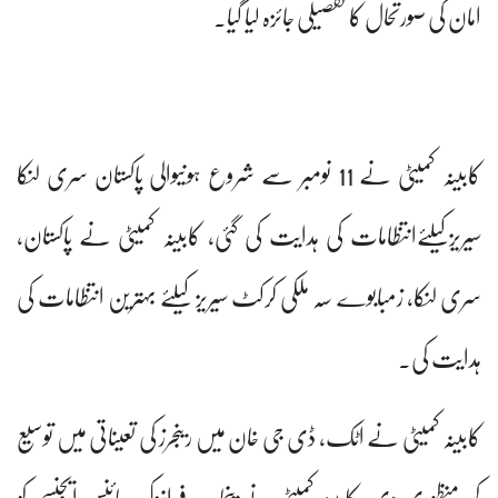
امان کی صورتحال کا تفصیلی جائزہ لیا گیا۔
کابینہ کمیٹی نے 11 نومبر سے شروع ہونیوالی پاکستان سری لنکا
سیریزکیلئےانتظامات کی ہدایت کی گئی، کابینہ کمیٹی نے پاکستان،
سری لنکا، زمبابوے سہ ملکی کرکٹ سیریز کیلئے بہترین انتظامات کی
ہدایت کی۔
کابینہ کمیٹی نے اٹک، ڈی جی خان میں رینجرز کی تعیناتی میں توسیع
کی منظوری دی، کابینہ کمیٹی نے پنجاب فرانزک سائنس ایجنسی کو