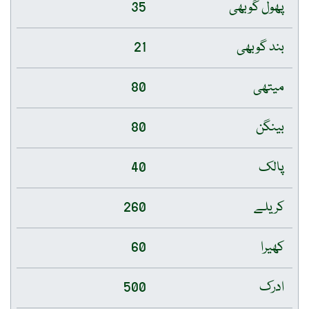
پھول گوبھی
35
بند گوبھی
21
میتھی
80
بینگن
80
پالک
40
کریلے
260
کھیرا
60
ادرک
500