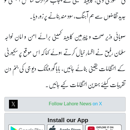
جدید تقاضوں سے ہم آہنگ، سود مند بنانے پر زور دیا۔
صوبائی وزیر صحت و چیئرمین کابینہ کمیٹی برائے امن و امان خواجہ
سلمان رفیق نے اظہارِ خیال کرتے ہوئے کہا کہ اس موقع پر سکیورٹی
کے انتظامات یقینی بنائے جائیں، بابا گورونانک دیو جی کی جنم دن
تقریبات کیلئے بہترین انتظامات کیے جائیں۔
Follow Lahore News
on X
Install our App