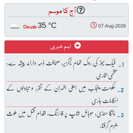
آج کا موسم
35 °C
Clouds
07-Aug-2026
اہم خبریں
فیک نیوز کی روک تھام ناگزیر، صحافت ذمہ دارانہ پیشہ ہے:
عظمیٰ بخاری
حکومت پنجاب میں اعلیٰ افسران کے تقرر و تبادلوں کے
احکامات جاری
مانگا منڈی: موبائل شاپ پر فائرنگ، اقدام قتل میں ملوث
ملزم گرفتار