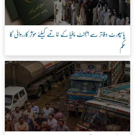
پاسپورٹ دفاتر سے ایجنٹ مافیا کے خاتمے کیلئے مؤثر کارروائی کا
حکم