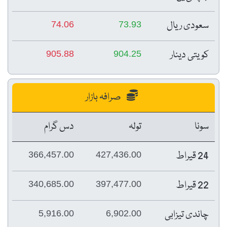
سعودی ریال
74.06
73.93
کویتی دینار
905.88
904.25
صرافہ بازار
سونا
تولہ
دس گرام
24 قیراط
366,457.00
427,436.00
22 قیراط
340,685.00
397,477.00
چاندی تیزابی
5,916.00
6,902.00