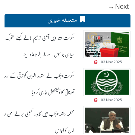
Next →
متعلقہ خبریں
حکومت 27 ویں آئینی ترمیم لانے کیلئے متحرک،
سیاسی جماعتوں سے رابطے بڑھا دیئے
03 Nov 2025
حکومت پنجاب نے متعدد افسران کو ترقی کے بعد
تعیناتی کا نوٹیفکیشن جاری کر دیا
03 Nov 2025
محکمہ داخلہ پنجاب میں کابینہ کمیٹی برائے امن و
امان کا اجلاس