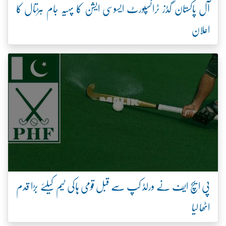
آل پاکستان گڈز ٹرانسپورٹ ایسوسی ایشن کا پہیہ جام ہڑتال کا
اعلان
پی ایچ ایف نے ورلڈ کپ سے قبل قومی ہاکی ٹیم کیلئے بڑا قدم
اٹھا لیا