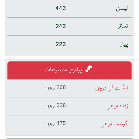
لہسن
440
ٹماٹر
240
پیاز
220
پولٹری مصنوعات
انڈے فی درجن
268 روپے
زندہ مرغی
328 روپے
گوشت مرغی
475 روپے