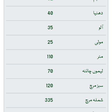
دھنیا
40
آلو
35
مولی
25
مٹر
110
لیموں چائنہ
70
سبز مرچ
120
شملہ مرچ
335