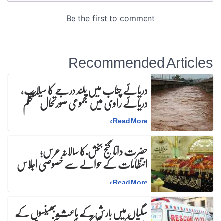
Recommended Articles
دریائے چناب میں بلند درجے کا سیلاب،
دریائے راوی میں مجموعی صورتحال مستحکم
>
Read More
حضرت داتا گنج بخش ؒ کا سالانہ عرس;
انتظامات کے حوالے سے خصوصی اجلاس
>
Read More
سگیاں میں بارش کے باعث بھینسوں کے