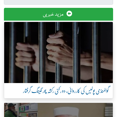
مزید خبریں
گوالمنڈی پولیس کی کارروائی، دو رکنی رکشہ چور گینگ گرفتار