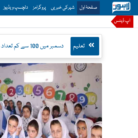
is is the main menu for Lahore News
صفحۂ اول
شہرکی خبریں
پروگرامز
دلچسپ ویڈیوز
اپ ڈیٹس
تعلیم
دسمبر میں 100 سے کم تعداد والے سکولوں کو ٹھیکے پر دیا جائیگا