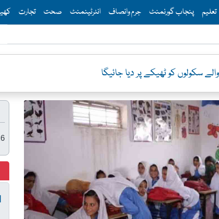
Th
تعلیم
پنجاب گورنمنٹ
جرم وانصاف
انٹرٹینمنٹ
صحت
تجارت
کھی
26