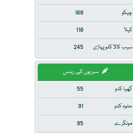
چیکو
160
کیلا
110
سیب کالا کلو پہاڑی
245
سبزیوں کے ریٹس
گھیا کدو
55
حلوہ کدو
91
مونگرے
95