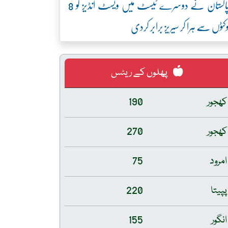
پاکستان نے دوسرے ٹیسٹ میں ویسٹ انڈیز کو 8
کٹوں سے ہرا کر سیریز برابر کردی
پھلوں کے ریٹس
کھجور
190
کھجور
270
امرود
75
پپیتا
220
انگور
155