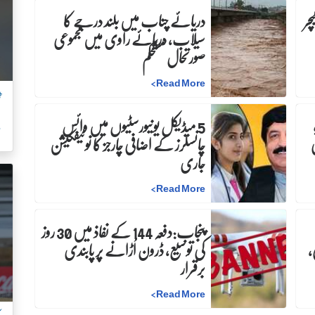
چر
دریائے چناب میں بلند درجے کا
سیلاب، دریائے راوی میں مجموعی
صورتحال مستحکم
>
Read More
ٹ
5 میڈیکل یونیورسٹیوں میں وائس
م
چانسلرز کے اضافی چارجز کا نوٹیفکیشن
جاری
>
Read More
پنجاب:دفعہ 144 کے نفاذ میں 30 روز
،
کی توسیع، ڈرون اُڑانے پر پابندی
برقرار
>
Read More