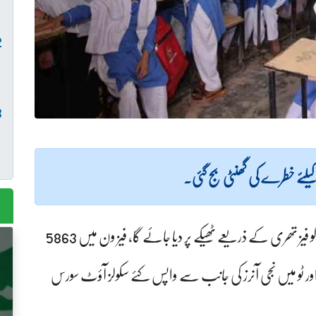
تفصیلات کے مطابق اڑھائی ہزار کے قریب سکولوں کو فیز تھری کے ذریعے ٹھیکے پر دیا جائے گا، فیز ون میں 5863
ا گیا تھا، فیز ون اور ٹو میں نجی آنرز کی جانب سے واپس کئے سکولز آؤٹ سورس