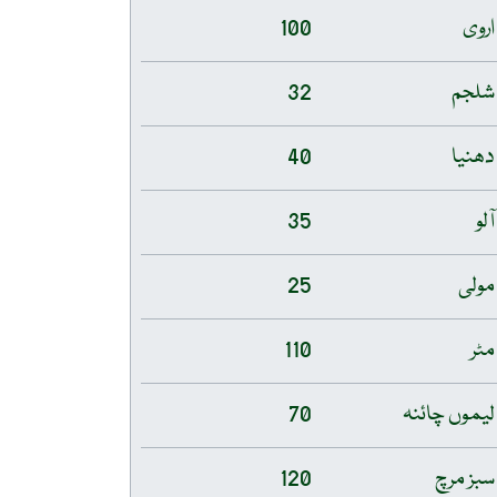
اروی
100
شلجم
32
دھنیا
40
آلو
35
مولی
25
مٹر
110
لیموں چائنہ
70
سبز مرچ
120