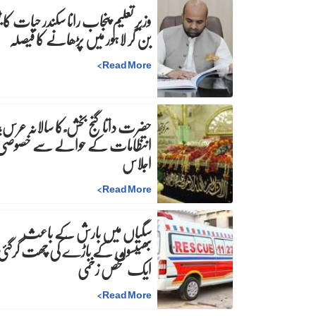
وزیرِ تعلیم پنجاب رانا سکندر حیات کا ٹی
بن کر لاہور میں پڑھانے کا فیصلہ
>
Read More
حضرت داتا گنج بخش ؒ کا سالانہ عرس;
انتظامات کے حوالے سے خصوصی
اجلاس
>
Read More
سگیاں میں بارش کے باعث
بھینسوں کے باڑے کی چھت گرگئی
ایک شخص زخمی
>
Read More