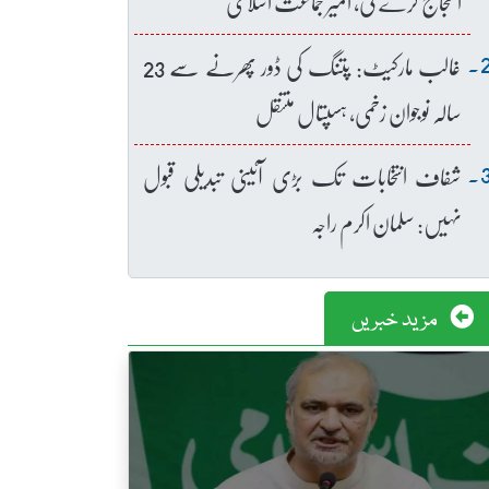
احتجاج کرے گی، امیر جماعت اسلامی
غالب مارکیٹ: پتنگ کی ڈور پھرنے سے 23
سالہ نوجوان زخمی، ہسپتال منتقل
شفاف انتخابات تک بڑی آئینی تبدیلی قبول
نہیں: سلمان اکرم راجہ
مزید خبریں