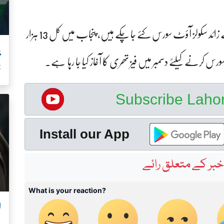
محکمہ سکول ایجوکیشن کا کہنا تھا کہ ابھی تک 10 ہزار سے زائد سکولز آؤٹ سورس کئے جا چکے ہیں، پنجاب میں کل 13 ہزار
س کرنے کیلئے دسمبر میں فیز تھری کا آغاز کیا جا رہا ہے۔
ف
Subscribe Lah
Install our App
بر کے متعلق رائے
ل