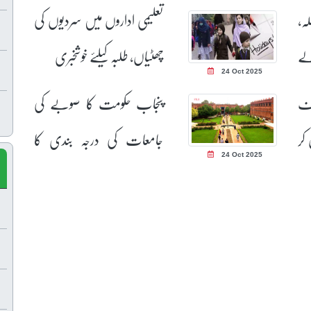
ہ،
تعلیمی اداروں میں سردیوں کی
الے
چھٹیاں، طلبہ کیلئے خوشخبری
24 Oct 2025
لف
پنجاب حکومت کا صوبے کی
کر
جامعات کی درجہ بندی کا
24 Oct 2025
اعلان