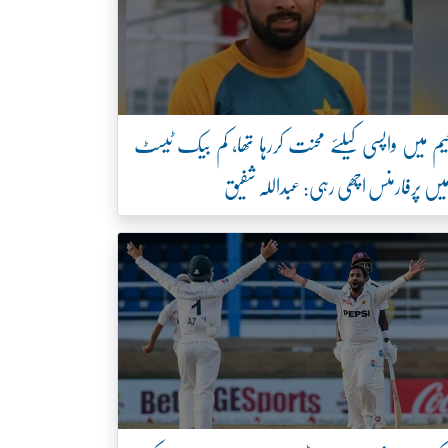
یم میں واپسی کیلئے محنت کررہا تھا، کم بیک ٹیسٹ
یں پرفارمنس اچھی رہی: عبداللہ شفیق