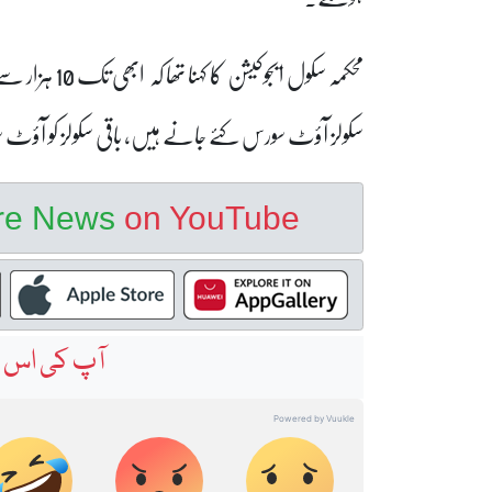
سکولز آؤٹ سورس کئے جانے ہیں، باقی سکولز کو آؤٹ سور
ore News
on YouTube
آپ کی اس خ