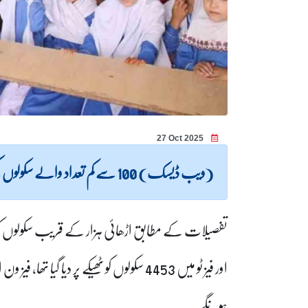
27 Oct 2025
(ویب ڈیسک) 100 سے کم تعداد والے سکولوں کیلئے خطرے کی گھنٹی بج گئی۔
اور فیز ٹو میں 4453 سکولوں کو ٹھیکے پر دی
ہونگے۔