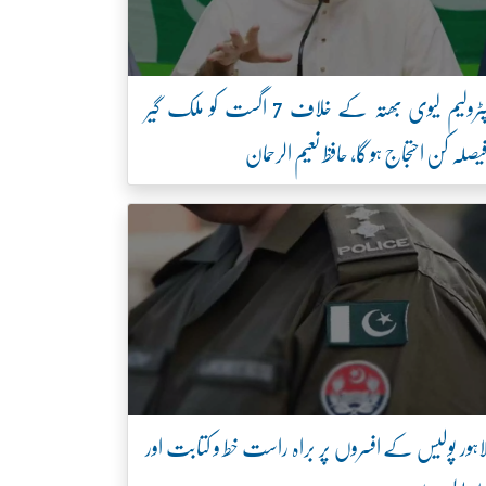
پٹرولیم لیوی بھتہ کے خلاف 7 اگست کو ملک گیر
یصلہ کن احتجاج ہو گا، حافظ نعیم الرحمان
اہور پولیس کے افسروں پر براہ راست خط و کتابت اور