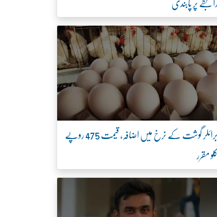
ابطے پر پابندی
برائلر گوشت کے نرخ میں اضافہ، قیمت 475 روپے
لو مقرر