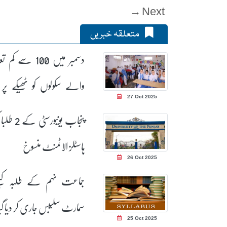
Next →
متعلقہ خبریں
دسمبر میں 100 سے کم 
والے سکولوں کو ٹھیکے پر د
27 Oct 2025
جائیگا
پنجاب یونیورسٹی ک
ہاسٹلز الاٹمنٹ منسوخ
26 Oct 2025
جماعت نہم کے طلبہ کیل
سمارٹ سلیبس جاری کر دیا گیا
25 Oct 2025