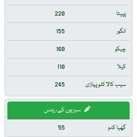
پپیتا
220
انگور
155
چیکو
160
کیلا
110
سیب کالا کلو پہاڑی
245
سبزیوں کے ریٹس
گھیا کدو
55