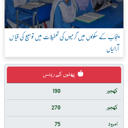
پنجاب کے سکولوں میں گرمیوں کی تعطیلات میں توسیع کی قیاس
آرائیاں
پھلوں کے ریٹس
کھجور
190
کھجور
270
امرود
75