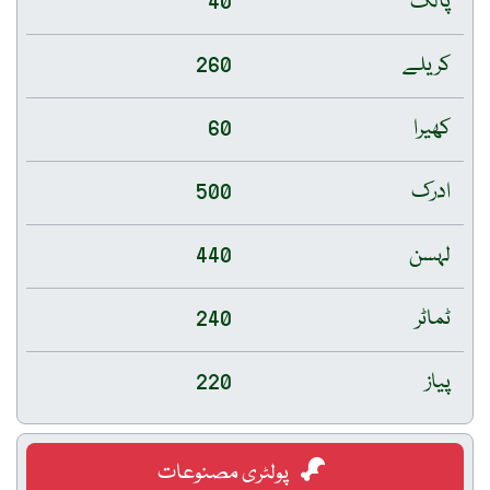
پالک
40
کریلے
260
کھیرا
60
ادرک
500
لہسن
440
ٹماٹر
240
پیاز
220
پولٹری مصنوعات