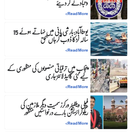
و تبادلے کر دیئے
>
Read More
یوحناآباد:بارشی پانی میں نہاتے ہوئے 15
سالہ لڑکا ڈوب کرجاں بحق
>
Read More
پنجاب میں ترقیاتی منصوبوں کی منظوری کے
لیے نئی گائیڈ لائنز جاری
>
Read More
فیملی ویلفیئر ورکرز سمیت دیگر ملازمین کی
ریگولرائزیشن بارے درخواستیں منظور
>
Read More