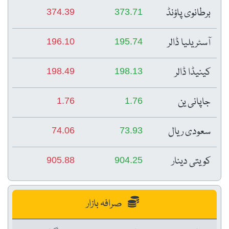
برطانوی پاؤنڈ
374.39
373.71
آسٹریلیا ڈالر
196.10
195.74
کینیڈا ڈالر
198.49
198.13
جاپانی ین
1.76
1.76
سعودی ریال
74.06
73.93
کویتی دینار
905.88
904.25
صرافہ بازار