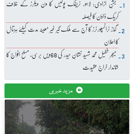
جشنِ آزادی: لاہور ٹریفک پولیس کا ون ویلرز کے خلاف
کریک ڈاؤن کا فیصلہ
گڈز ٹرانسپورٹرز کا آج سے ملک گیر غیر معینہ مدت کیلئے ہڑتال
کا اعلان
میجر طفیل محمد شہید نشانِ حیدر کی 68ویں برسی، مسلح افواج کا
شاندار خراجِ عقیدت
مزید خبریں