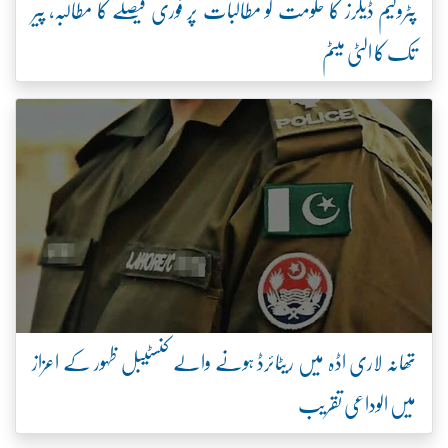
پٹرولیم ڈیلرز کا حکومت کو مطالبات پر فوری فیصلے کا مطالبہ، پیر
تک کا الٹی میٹم
تھانہ لاری اڈہ میں ریٹائرڈ ہونے والے کنسٹیبل ظہور کے اعزاز
میں الوداعی تقریب