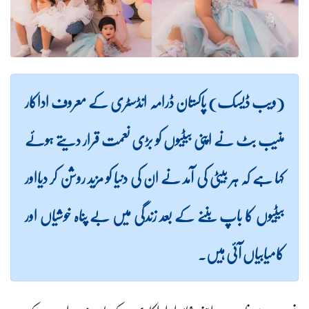
(ویب ڈیسک) پاکستان ڈرامہ انڈسٹری کے معروف اداکار
منیب بٹ نے اپنی بیٹیوں کو بڑی نعمت قرار دیتے ہوئے
کہا ہے کہ ہر بیٹی کی آمد نے ان کی دنیا کو مزید روشن کر دیااور
بیٹیوں کا باپ بننے کے بعد زندگی میں بے پناہ خوشیاں اور
کامیابیاں آئی ہیں۔