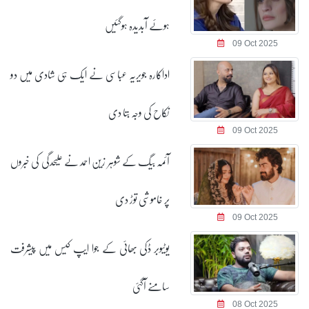
ہوئے آبدیدہ ہوگئیں
09 Oct 2025
اداکارہ جویریہ عباسی نے ایک ہی شادی میں دو
نکاح کی وجہ بتا دی
09 Oct 2025
آئمہ بیگ کے شوہر زین احمد نے علیحدگی کی خبروں
پر خاموشی توڑ دی
09 Oct 2025
یوٹیوبر ڈکی بھائی کے جوا ایپ کیس میں پیشرفت
سامنے آگئی
08 Oct 2025