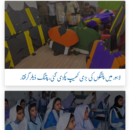
لاہور میں پتنگوں کی بڑی کھیپ پکڑی گئی، پتنگ ڈیلر گرفتار