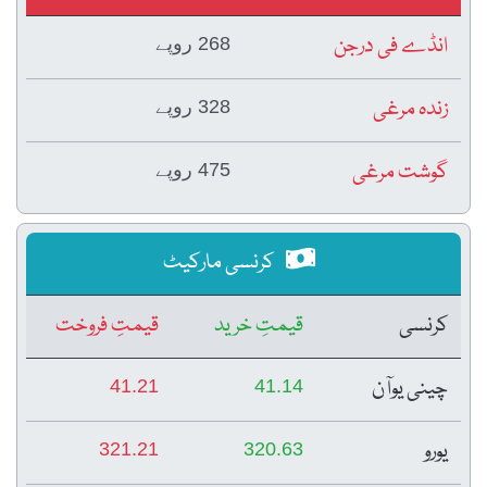
انڈے فی درجن
268 روپے
زندہ مرغی
328 روپے
گوشت مرغی
475 روپے
کرنسی مارکیٹ
کرنسی
قیمتِ خرید
قیمتِ فروخت
چینی یوآن
41.21
41.14
یورو
321.21
320.63