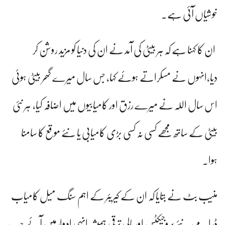
خوشیاں آئی ہے۔
ان کا کہنا ہے کہ ہر بیٹی کی آمد نے ان کی دنیا کو مزید روشن کر
دیا،انہوں نے مسکراتے ہوئے کہا، جس سال میرے گھر بیٹی ہوئی
اس سال اللہ نے میرے رزق اور کامیابیوں میں اضافہ کیا،
ہر نئی
بیٹی کے ساتھ مجھے کسی نہ کسی بڑی کامیابی یا نئے موقع کا سامنا
ہوا۔
منیب بٹ نے بتایا کہ ان کے کیریئر کے اہم سنگ میل کامیاب
ڈرامے، نئے پروجیکٹس اور مالی ترقی ہمیشہ انہی ادوارمیں آئے جب