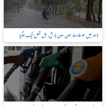
لاہور میں موسلادھار مون سون بارش، جل تھل ایک ہوگیا