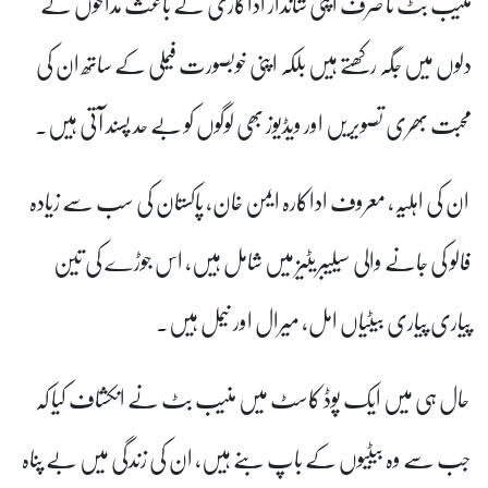
منیب بٹ نا صرف اپنی شاندار اداکاری کے باعث مداحوں کے
دلوں میں جگہ رکھتے ہیں بلکہ اپنی خوبصورت فیملی کے ساتھ ان کی
محبت بھری تصویریں اور ویڈیوز بھی لوگوں کو بے حد پسند آتی ہیں۔
ان کی اہلیہ، معروف اداکارہ ایمن خان، پاکستان کی سب سے زیادہ
فالو کی جانے والی سیلیبریٹیز میں شامل ہیں، اس جوڑے کی تین
پیاری پیاری بیٹیاں امل، میرال اور نیمل ہیں۔
حال ہی میں ایک پوڈ کاسٹ میں منیب بٹ نے انکشاف کیا کہ
جب سے وہ بیٹیوں کے باپ بنے ہیں، ان کی زندگی میں بے پناہ