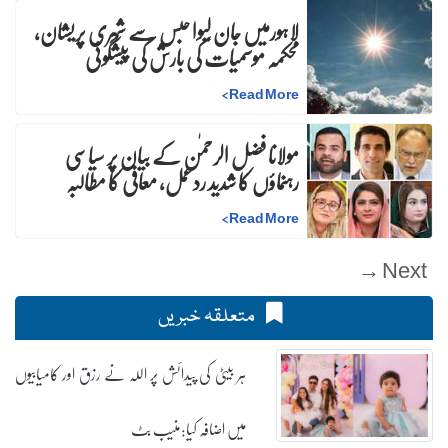
لاہورمیں جان لیوا حبس سے شہری پریشان،
محکمہ موسمیات کی بارش کی پیشگوئی
>
Read More
مولانا فضل الرحمٰن کے بیان پر سیاسی
رہنماؤں کا شدید ردعمل، معافی کا مطالبہ
>
Read More
Next →
متعلقہ خبریں
ہر بیٹی کی پیدائش پر اللہ نے رزق اور کامیابیوں
میں اضافہ کیا:منیب بٹ