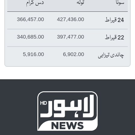
سونا
تولہ
دس گرام
24 قیراط
366,457.00
427,436.00
22 قیراط
340,685.00
397,477.00
چاندی تیزابی
5,916.00
6,902.00