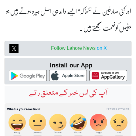
اور کئی صارفین نے لکھا کہ“ایسے والد ہی اصل ہیرو ہوتے ہیں جو
بیٹیوں کو نعمت سمجھتے ہیں۔
Follow Lahore News
on X
Install our App
آپ کی اس خبر کے متعلق رائے