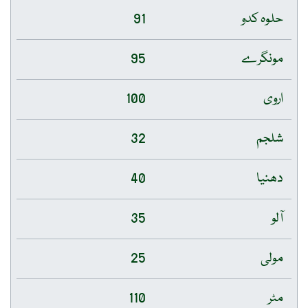
حلوہ کدو
91
مونگرے
95
اروی
100
شلجم
32
دھنیا
40
آلو
35
مولی
25
مٹر
110