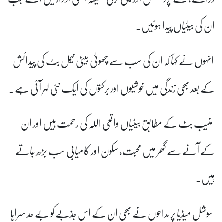
ان کی بیٹیاں پیدا ہوئیں۔
انہوں نے کہا کہ ان کی سب سے چھوٹی بیٹی نیمل بٹ کی پیدائش
کے بعد بھی زندگی میں خوشیوں اور برکتوں کی ایک نئی لہر آئی ہے۔
منیب بٹ کے مطابق بیٹیاں واقعی اللہ کی رحمت ہیں اور ان
کے آنے سے گھر میں محبت، سکون اور کامیابی سب بڑھ جاتے
ہیں۔
سوشل میڈیا پر مداحوں نے بھی ان کے اس جذبے کو بے حد سراہا