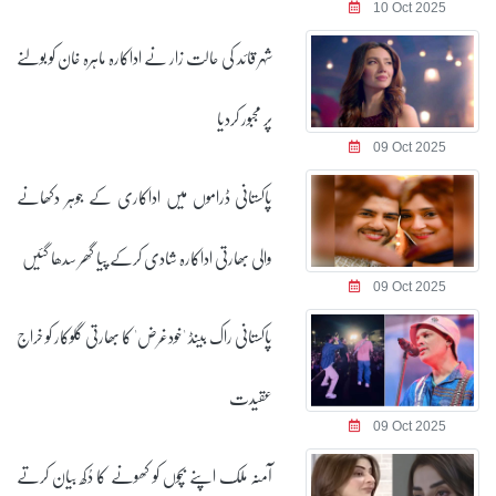
10 Oct 2025
شہر قائد کی حالت زار نے اداکارہ ماہرہ خان کو بولنے
پر مجبور کردیا
09 Oct 2025
پاکستانی ڈراموں میں اداکاری کے جوہر دکھانے
والی بھارتی اداکارہ شادی کرکے پیا گھر سدھا گئیں
09 Oct 2025
پاکستانی راک بینڈ 'خودغرض' کا بھارتی گلوکار کو خراج
عقیدت
09 Oct 2025
آمنہ ملک اپنے بچوں کو کھونے کا دُکھ بیان کرتے