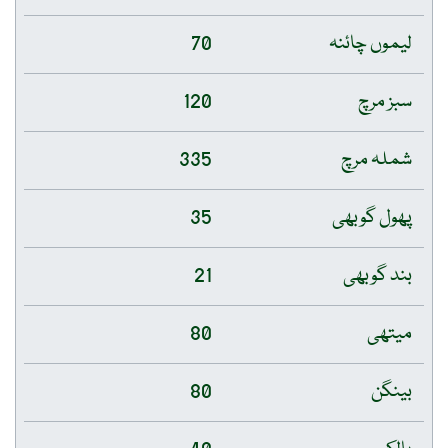
لیموں چائنہ
70
سبز مرچ
120
شملہ مرچ
335
پھول گوبھی
35
بند گوبھی
21
میتھی
80
بینگن
80