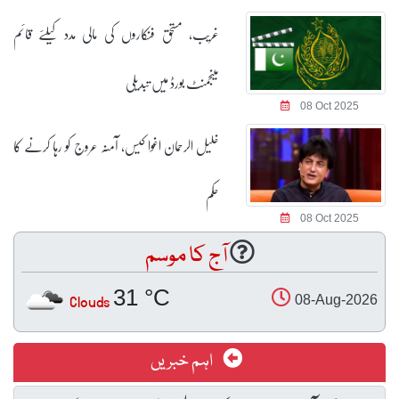
غریب، مستحق فنکاروں کی مالی مدد کیلئے قائم
مینجمنٹ بورڈ میں تبدیلی
08 Oct 2025
خلیل الرحمان اغوا کیس، آمنہ عروج کو رہا کرنے کا
حکم
08 Oct 2025
آج کا موسم
31 °C
Clouds
08-Aug-2026
اہم خبریں