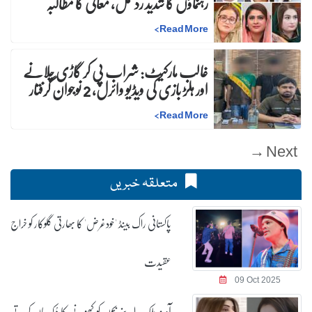
رہنماؤں کا شدید ردعمل، معافی کا مطالبہ
>
Read More
غالب مارکیٹ: شراب پی کر گاڑی چلانے
اور ہلڑ بازی کی ویڈیو وائرل، 2 نوجوان گرفتار
>
Read More
Next →
متعلقہ خبریں
پاکستانی راک بینڈ 'خودغرض' کا بھارتی گلوکار کو خراج
عقیدت
09 Oct 2025
آمنہ ملک اپنے بچوں کو کھونے کا دُکھ بیان کرتے