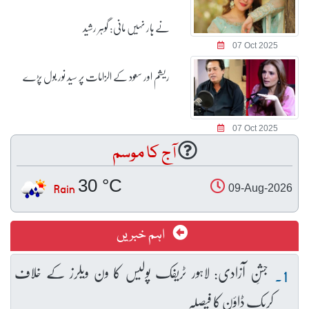
نے ہار نہیں مانی: گوہر رشید
07 Oct 2025
ریشم اور سعود کے الزامات پر سید نور بول پڑے
07 Oct 2025
آج کا موسم
30 °C
Rain
09-Aug-2026
اہم خبریں
جشنِ آزادی: لاہور ٹریفک پولیس کا ون ویلرز کے خلاف
کریک ڈاؤن کا فیصلہ