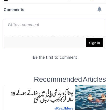
Recommended Articles
یوحناآباد:بارشی پانی میں نہاتے ہوئے 15
سالہ لڑکا ڈوب کرجاں بحق
>
Read More