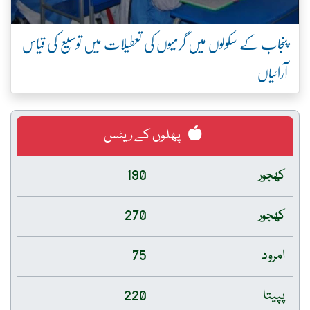
پنجاب کے سکولوں میں گرمیوں کی تعطیلات میں توسیع کی قیاس
آرائیاں
پھلوں کے ریٹس
کھجور
190
کھجور
270
امرود
75
پپیتا
220