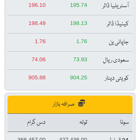
آسٹریلیا ڈالر
196.10
195.74
کینیڈا ڈالر
198.49
198.13
جاپانی ین
1.76
1.76
سعودی ریال
74.06
73.93
کویتی دینار
905.88
904.25
صرافہ بازار
سونا
تولہ
دس گرام
366,457.00
427,436.00