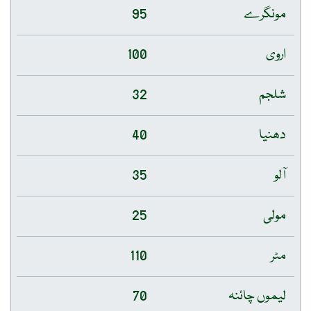
مونگرے
95
اروی
100
شلجم
32
دھنیا
40
آلو
35
مولی
25
مٹر
110
لیموں چائنہ
70