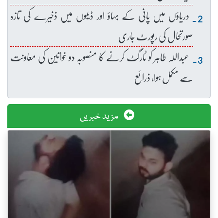
دریاؤں میں پانی کے بہاؤ اور ڈیموں میں ذخیرے کی تازہ
صورتحال کی رپورٹ جاری
عبداللہ طاہر کو ٹارگٹ کرنے کا منصوبہ دو خواتین کی معاونت
سے مکمل ہوا، ذرائع
مزید خبریں