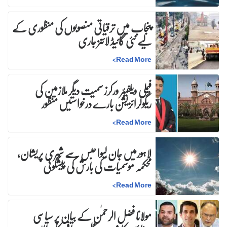
پنجاب میں ترقیاتی منصوبوں کی منظوری کے
لیے نئی گائیڈ لائنز جاری
>
Read More
فیملی ویلفیئر ورکرز سمیت دیگر ملازمین کی
ریگولرائزیشن بارے درخواستیں منظور
>
Read More
لاہورمیں جان لیوا حبس سے شہری پریشان،
محکمہ موسمیات کی بارش کی پیشگوئی
>
Read More
مولانا فضل الرحمٰن کے بیان پر سیاسی