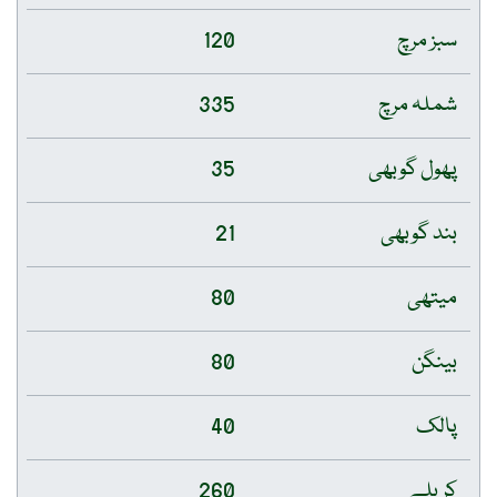
سبز مرچ
120
شملہ مرچ
335
پھول گوبھی
35
بند گوبھی
21
میتھی
80
بینگن
80
پالک
40
کریلے
260