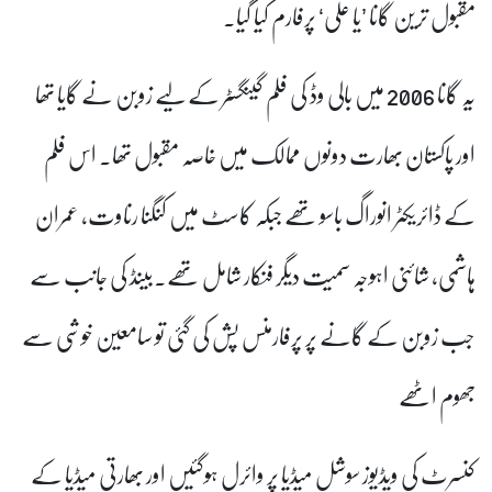
مقبول ترین گانا ’یا علی‘ پرفارم کیا گیا۔
یہ گانا 2006 میں بالی وڈ کی فلم گینگسٹر کے لیے زوبن نے گایا تھا
اور پاکستان بھارت دونوں ممالک میں خاصہ مقبول تھا۔ اس فلم
کے ڈائریکٹر انوراگ باسو تھے جبکہ کاسٹ میں کنگنا رناوت، عمران
ہاشمی، شائنی اہوجہ سمیت دیگر فنکار شامل تھے۔بینڈ کی جانب سے
جب زوبن کے گانے پر پرفارمنس پش کی گئی تو سامعین خوشی سے
جھوم اٹھے
کنسرٹ کی ویڈیوز سوشل میڈیا پر وائرل ہوگئیں اور بھارتی میڈیا کے