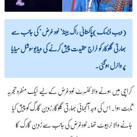
(ویب ڈیسک)پاکستانی راک بینڈ" خود غرض " کی جانب سے
بھارتی گلوکار کو خراج عقیدت پیش کرنے کی ویڈیو سوشل میڈیا
پر وائرل ہوگئی۔
کراچی میں ہونے والا کنسرٹ خودغرض کے لیے ایک منفرد تجربہ
ثابت ہوا۔ اس کی وجہ آنجہانی بھارتی گلوگار زوبن گارگ کو پیش کیا
جانے والا ٹربیوٹ تھا۔خودغرض کی جانب سے زوبن گارک کا