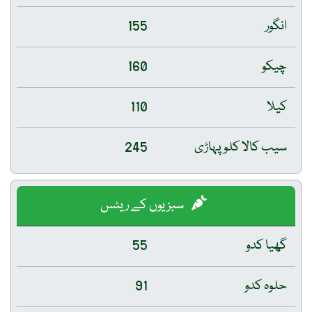
انگور
155
چیکو
160
کیلا
110
سیب کالا کلو پہاڑی
245
سبزیوں کے ریٹس
گھیا کدو
55
حلوہ کدو
91