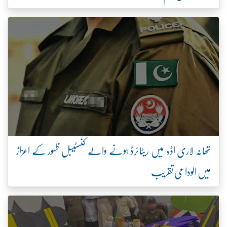
تھانہ لاری اڈہ میں ریٹائرڈ ہونے والے کنسٹیبل ظہور کے اعزاز
میں الوداعی تقریب