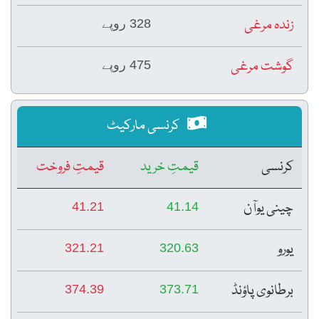
زندہ مرغی
328 روپے
گوشت مرغی
475 روپے
کرنسی مارکیٹ
کرنسی
قیمتِ خرید
قیمتِ فروخت
چینی یوآن
41.21
41.14
یورو
321.21
320.63
برطانوی پاؤنڈ
374.39
373.71