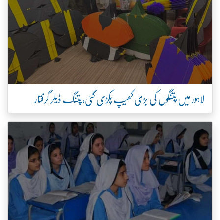
لاہور میں پتنگوں کی بڑی کھیپ پکڑی گئی، پتنگ ڈیلر گرفتار