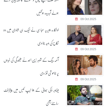
ہوئے آبدیدہ ہوگئیں
09 Oct 2025
اداکارہ جویریہ عباسی نے ایک ہی شادی میں دو
نکاح کی وجہ بتا دی
09 Oct 2025
آئمہ بیگ کے شوہر زین احمد نے علیحدگی کی خبروں
پر خاموشی توڑ دی
09 Oct 2025
یوٹیوبر ڈکی بھائی کے جوا ایپ کیس میں پیشرفت
سامنے آگئی