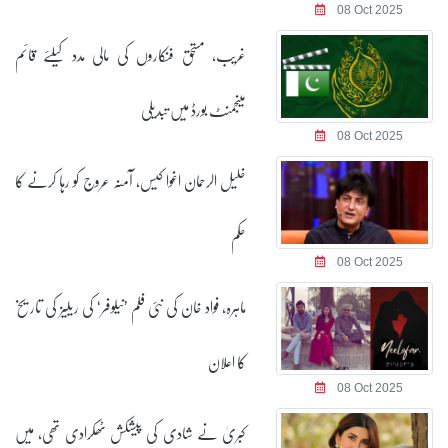
08 Oct 2025
غریب، مستحق فنکاروں کی مالی مدد کیلئے قائم
مینجمنٹ بورڈ میں تبدیلی
08 Oct 2025
خلیل الرحمان اغوا کیس، آمنہ عروج کو رہا کرنے کا
حکم
08 Oct 2025
ماہرہ، فواد خان کی نئی فلم ’نیلوفر‘ کی ریلیز کی تاریخ
کا اعلان
08 Oct 2025
کبریٰ نے شادی کی پیشکش ٹھکرادی تھی، میں