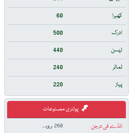
کھیرا
60
ادرک
500
لہسن
440
ٹماٹر
240
پیاز
220
پولٹری مصنوعات
انڈے فی درجن
268 روپے