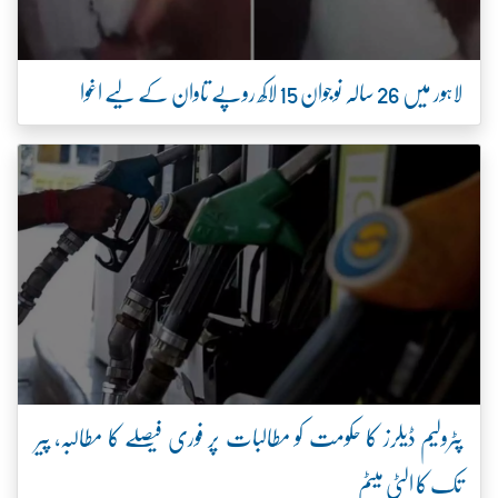
لاہور میں 26 سالہ نوجوان 15 لاکھ روپے تاوان کے لیے اغوا
پٹرولیم ڈیلرز کا حکومت کو مطالبات پر فوری فیصلے کا مطالبہ، پیر
تک کا الٹی میٹم