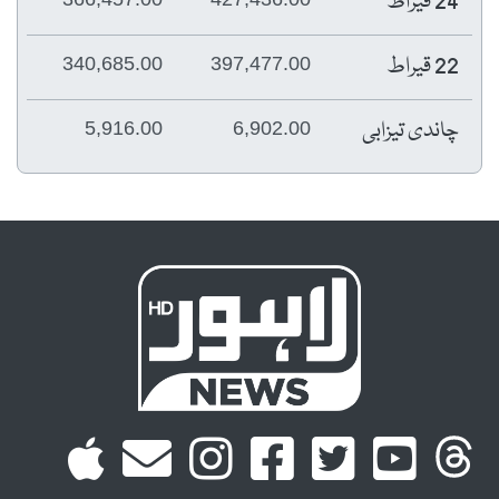
24 قیراط
22 قیراط
340,685.00
397,477.00
چاندی تیزابی
5,916.00
6,902.00