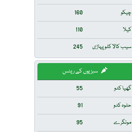
چیکو
160
کیلا
110
سیب کالا کلو پہاڑی
245
سبزیوں کے ریٹس
گھیا کدو
55
حلوہ کدو
91
مونگرے
95