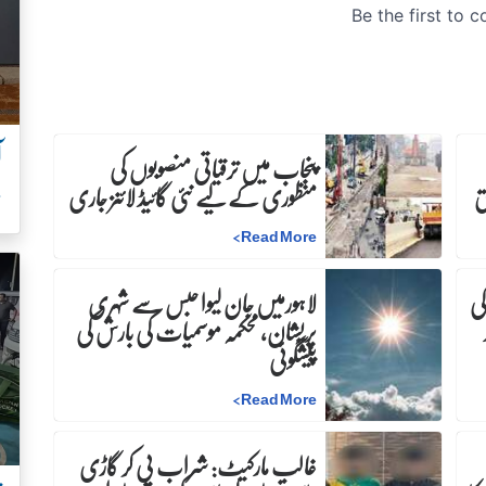
آ
پنجاب میں ترقیاتی منصوبوں کی
منظوری کے لیے نئی گائیڈ لائنز جاری
س
>
Read More
کی
لاہورمیں جان لیوا حبس سے شہری
پریشان، محکمہ موسمیات کی بارش کی
پیشگوئی
>
Read More
غالب مارکیٹ: شراب پی کر گاڑی