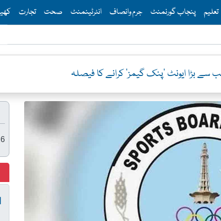
Th
تعلیم
پنجاب گورنمنٹ
جرم وانصاف
انٹرٹینمنٹ
صحت
تجارت
کھی
 سے بڑا ایونٹ 'پنک گیمز' کرانے کا فیصلہ
26