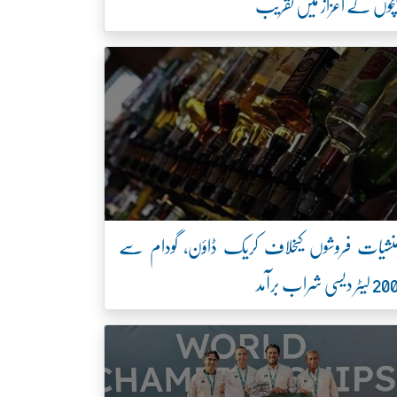
چوں کے اعزاز میں تقریب
نشیات فروشوں کیخلاف کریک ڈاؤن، گودام سے
2 لیٹر دیسی شراب برآمد