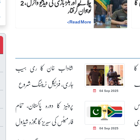
کا
چلانے اور ہلڑ بازی کی ویڈیو وائرل، 2
ق
نوجوان گرفتار
ر
>
Read More
کا
شاداب خان کا ری ہیب
نک
جاری، فزیکل ٹریننگ شروع
04 Sep 2025
نس
پروٹیز کا دورہ پاکستان، تمام
ڑی
فارمیٹس کی سیریز کا مجوزہ شیڈول
04 Sep 2025
سامنے آگیا