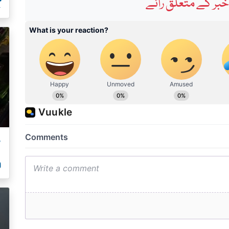
ب
بر کے متعلق رائے
م
00