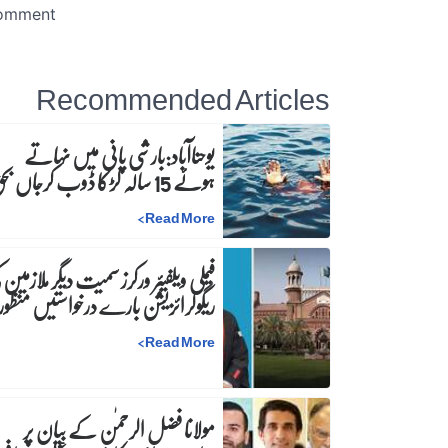
Recommended Articles
یوحناآباد:بارشی پانی میں نہاتے
ہوئے 15 سالہ لڑکا ڈوب کرجاں بحق
>
Read More
فیملی ویلفیئر ورکرز سمیت دیگر ملازمین 
ریگولرائزیشن بارے درخواستیں منظور
>
Read More
مولانا فضل الرحمٰن کے بیان پر