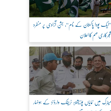
’ایک پودا پاکستان کے نام‘‘، جشنِ آزادی پر منفرد
جرکاری مہم کا اعلان
یٹرک میں نمایاں پوزیشنز: ٹریفک وارڈنز کے ہونہار