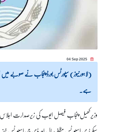
04 Sep 2025
(لاہورنیوز) سپورٹس بورڈ پنجاب نے صوبے میں خو
ہے۔
وزیرکھیل پنجاب فیصل ایوب کی زیرصدارت اجلاس میں ک
سیکرٹری اسپورٹس مظفرسیال اور ڈی جی اسپورٹس خ