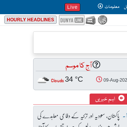
ل
معلومات
Live
HOURLY HEADLINES
آج کا موسم
34 °C
Clouds
09-Aug-20
اہم خبریں
پاکستان، سعودیہ اور ترکیہ کے دفاعی معاہدے کی