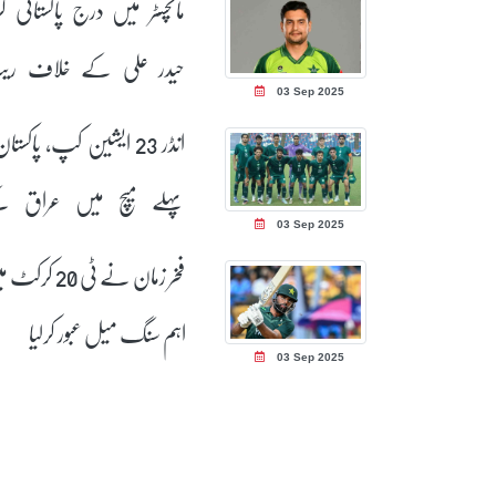
مانچسٹر میں درج پاکستانی کر
حیدر علی کے خلاف ر
03 Sep 2025
کیس خارج
انڈر 23 ایشین کپ، پاکستان
پہلے میچ میں عراق 
03 Sep 2025
ہاتھوں شکست
فخر زمان نے ٹی 20 ک
اہم سنگ میل عبور کرلیا
03 Sep 2025