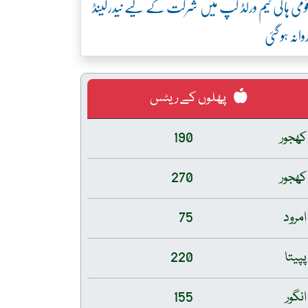
ومی ہاکی ٹیم ورلڈ کپ میں شرکت کے لیے نیدرلینڈ
وانہ ہو گئی
پھلوں کے ریٹس
کھجور
190
کھجور
270
امرود
75
پپیتا
220
انگور
155