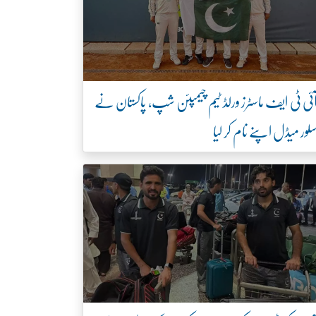
ئی ٹی ایف ماسٹرز ورلڈ ٹیم چیمپئن شپ، پاکستان نے
لور میڈل اپنے نام کر لیا