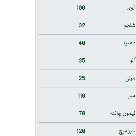
اروی
100
شلجم
32
دھنیا
40
آلو
35
مولی
25
مٹر
110
لیموں چائنہ
70
سبز مرچ
120