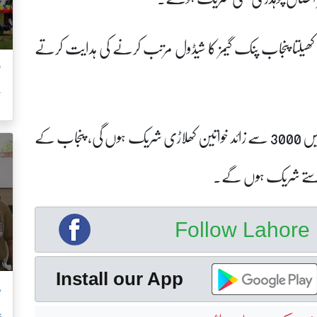
 کھیلتا پنجاب پنک گیمز کا شیڈول مرتب کرنے کی ہدایت کرتے
’
ش
فیصل ایوب کھوکھر نے کہا کہ کھیلتا پنجاب پنک گیمز میں 3000 سے زائد خواتین کھلاڑی شریک ہوں گی، پنجاب کے
ے دستے شریک ہوں گے۔
Follow Lahor
Install our App
م