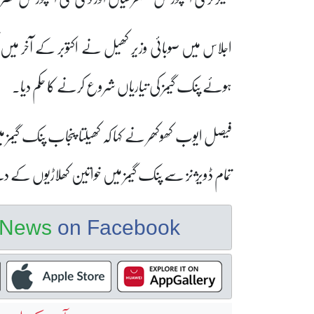
اجلاس میں صوبائی وزیر کھیل نے اکتوبر کے آخر میں
ہوئے پنک گیمز کی تیاریاں شروع کرنے کا حکم دیا۔
تمام ڈویژنز سے پنک گیمز میں خواتین کھلاڑیوں ک
e News
on Facebook