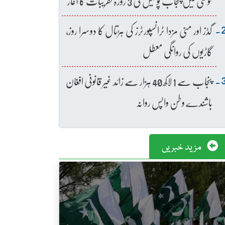
خوشی میں پنجاب پولیس کی 3 روزہ تقریبات کا آغاز
گڈز اور منی مزدا ٹرانسپورٹرز کی ہڑتال کا دوسرا روز،
گاڑیوں کی روانگی معطل
پنجاب سے 1 لاکھ 40 ہزار سے زائد غیر قانونی افغان
باشندے وطن واپس روانہ
مزید خبریں