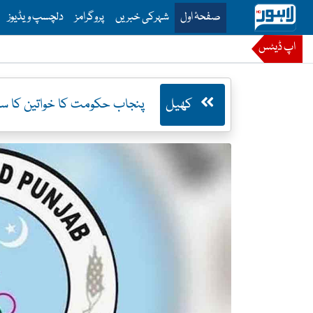
is is the main menu for Lahore News
صفحۂ اول
شہرکی خبریں
پروگرامز
دلچسپ ویڈیوز
اپ ڈیٹس
کھیل
پنجاب حکومت کا خواتین کا سب