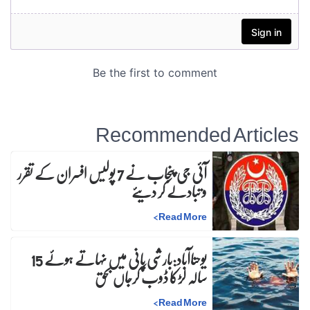
Recommended Articles
آئی جی پنجاب نے 7 پولیس افسران کے تقرر
و تبادلے کر دیئے
>
Read More
یوحناآباد:بارشی پانی میں نہاتے ہوئے 15
سالہ لڑکا ڈوب کرجاں بحق
>
Read More