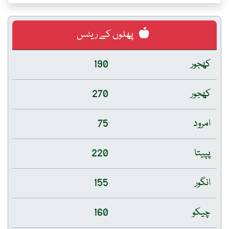
پھلوں کے ریٹس
کھجور
190
کھجور
270
امرود
75
پپیتا
220
انگور
155
چیکو
160