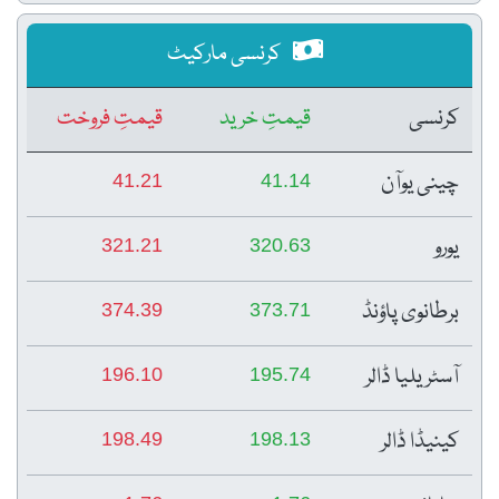
کرنسی مارکیٹ
کرنسی
قیمتِ خرید
قیمتِ فروخت
چینی یوآن
41.21
41.14
یورو
321.21
320.63
برطانوی پاؤنڈ
374.39
373.71
آسٹریلیا ڈالر
196.10
195.74
کینیڈا ڈالر
198.49
198.13