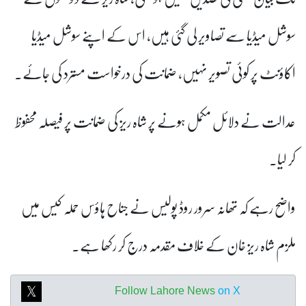
سوشل میڈیا سے تصاویر لی گئی ہیں، اس کے اپنے سوشل میڈیا
اکاؤنٹ پر کوئی تصویر نہیں، ضمانت کی درخواست مسترد کی جائے۔
عدالت نے دلائل مکمل ہونے پر شاہ ریز کی ضمانت پر فیصلہ محفوظ
کر لیا۔
واضح رہے کہ تھانہ سرور روڈ پولیس نے جناح ہاؤس حملہ کیس میں
ملزم شاہ ریز خان کے خلاف مقدمہ درج کر رکھا ہے۔
Follow Lahore News
on X