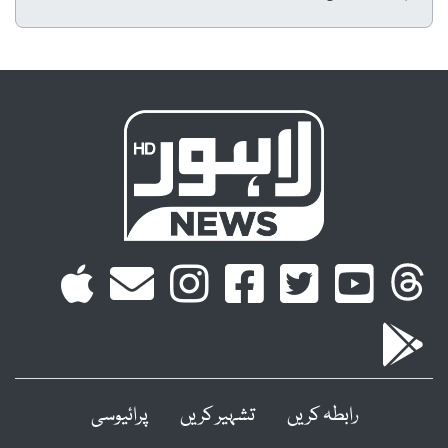
رابطہ کریں
تشہیر کریں
پرائیوسی