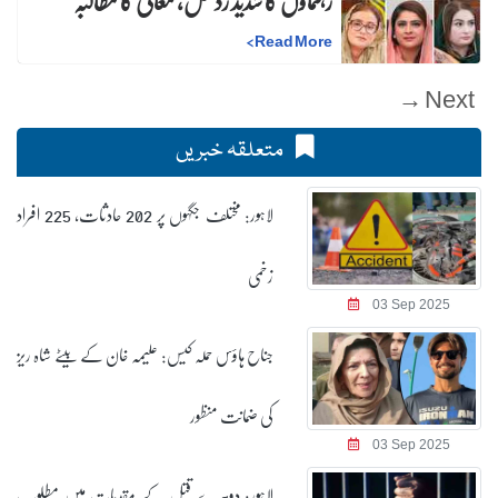
رہنماؤں کا شدید ردعمل، معافی کا مطالبہ
>
Read More
Next →
متعلقہ خبریں
لاہور: مختلف جگہوں پر 202 حادثات، 225 افراد
زخمی
03 Sep 2025
جناح ہاؤس حملہ کیس: علیمہ خان کے بیٹے شاہ ریز
کی ضمانت منظور
03 Sep 2025
لاہور: دوہرے قتل کے مقدمات میں مطلوب