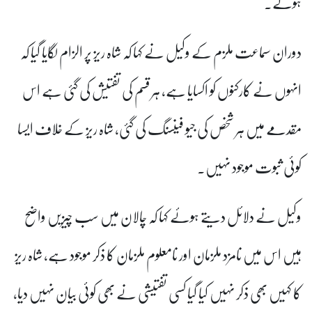
ہوئے۔
دوران سماعت ملزم کے وکیل نے کہا کہ شاہ ریز پر الزام لگایا گیا کہ
انہوں نے کارکنوں کو اکسایا ہے، ہر قسم کی تفتیش کی گئی ہے اس
مقدمے میں ہر شخص کی جیو فینسنگ کی گئی، شاہ ریز کے خلاف ایسا
کوئی ثبوت موجود نہیں۔
وکیل نے دلائل دیتے ہوئے کہا کہ چالان میں سب چیزیں واضح
ہیں اس میں نامزد ملزمان اور نامعلوم ملزمان کا ذکر موجود ہے، شاہ ریز
کا کہیں بھی ذکر نہیں کیا گیا کسی تفتیشی نے بھی کوئی بیان نہیں دیا،