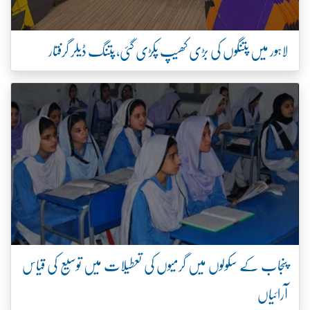
لاہور میں پتنگوں کی بڑی کھیپ پکڑی گئی، پتنگ ڈیلر گرفتار
پنجاب کے سکولوں میں گرمیوں کی تعطیلات میں توسیع کی قیاس
آرائیاں