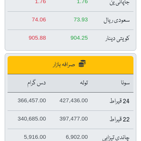
جاپانی ین
1.76
1.76
سعودی ریال
74.06
73.93
کویتی دینار
905.88
904.25
صرافہ بازار
سونا
تولہ
دس گرام
24 قیراط
366,457.00
427,436.00
22 قیراط
340,685.00
397,477.00
چاندی تیزابی
5,916.00
6,902.00