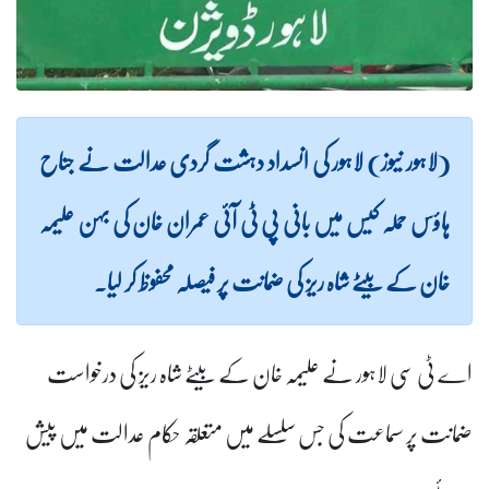
(لاہور نیوز) لاہور کی انسداد دہشت گردی عدالت نے جناح
ہاؤس حملہ کیس میں بانی پی ٹی آئی عمران خان کی بہن علیمہ
خان کے بیٹے شاہ ریز کی ضمانت پر فیصلہ محفوظ کر لیا۔
اے ٹی سی لاہور نے علیمہ خان کے بیٹے شاہ ریز کی درخواست
ضمانت پر سماعت کی جس سلسلے میں متعلقہ حکام عدالت میں پیش