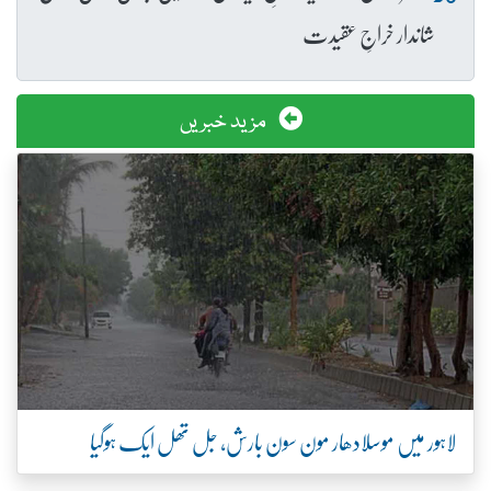
شاندار خراجِ عقیدت
مزید خبریں
لاہور میں موسلادھار مون سون بارش، جل تھل ایک ہوگیا