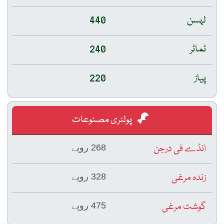
لہسن
440
ٹماٹر
240
پیاز
220
پولٹری مصنوعات
انڈے فی درجن
268 روپے
زندہ مرغی
328 روپے
گوشت مرغی
475 روپے