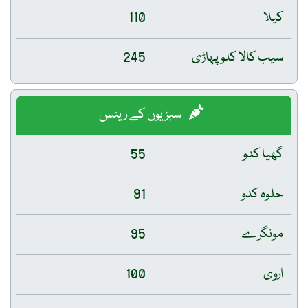
کیلا
110
سیب کالا کلو پہاڑی
245
سبزیوں کے ریٹس
گھیا کدو
55
حلوہ کدو
91
مونگرے
95
اروی
100