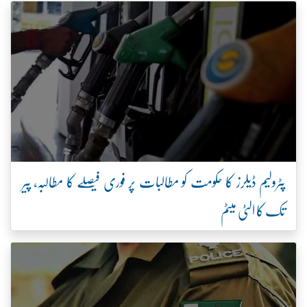
پٹرولیم ڈیلرز کا حکومت کو مطالبات پر فوری فیصلے کا مطالبہ، پیر
تک کا الٹی میٹم