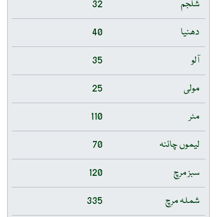
شلجم
32
دھنیا
40
آلو
35
مولی
25
مٹر
110
لیموں چائنہ
70
سبز مرچ
120
شملہ مرچ
335