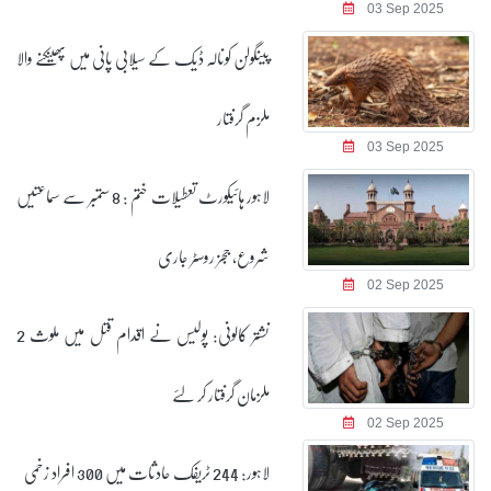
03 Sep 2025
پینگولن کونالہ ڈیک کے سیلابی پانی میں پھینکنے والا
ملزم گرفتار
03 Sep 2025
لاہور ہائیکورٹ تعطیلات ختم : 8 ستمبر سے سماعتیں
شروع، ججز روسٹر جاری
02 Sep 2025
نشتر کالونی: پولیس نے اقدام قتل میں ملوث 2
ملزمان گرفتار کر لئے
02 Sep 2025
لاہور: 244 ٹریفک حادثات میں 300 افراد زخمی