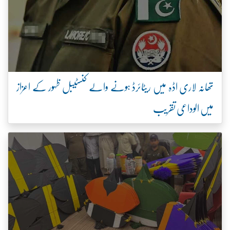
تھانہ لاری اڈہ میں ریٹائرڈ ہونے والے کنسٹیبل ظہور کے اعزاز
میں الوداعی تقریب