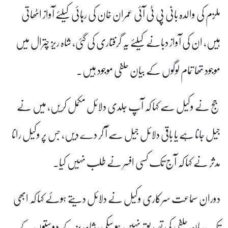
ملزم کی والدہ بانی پی ٹی آئی عمران خان کی رہائی کیلئے آواز اٹھاتی
ہیں، ان کی آواز دبانے کیلئے یہ گرفتاری کی گئی، شاہ ریز چترال میں
موجود تھا تمام لوگوں کے بیان حلفی موجود ہیں۔
جج نے وکیل سے کہا کہ آپ جلدی دلائل مکمل کریں، میں نے
جیل جانا ہے یا باقی دلائل جیل سے آ کر دے دیں، جس پر وکیل رانا
مدثر نے کہا کہ آج تک کسی افسر نے طلب نہیں کیا۔
دوران سماعت سرکاری وکیل نے دلائل دیتے ہوئے کہا کہ ابھی
تک بیان حلفی کی تصدیق نہیں ہو سکی، شاہ ریز کے دوستوں کے