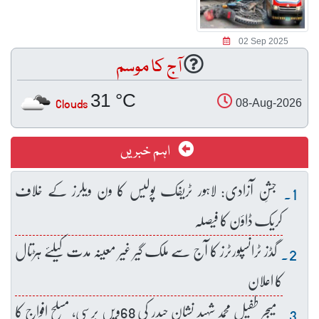
02 Sep 2025
آج کا موسم
31 °C
Clouds
08-Aug-2026
اہم خبریں
جشنِ آزادی: لاہور ٹریفک پولیس کا ون ویلرز کے خلاف
کریک ڈاؤن کا فیصلہ
گڈز ٹرانسپورٹرز کا آج سے ملک گیر غیر معینہ مدت کیلئے ہڑتال
کا اعلان
میجر طفیل محمد شہید نشانِ حیدر کی 68ویں برسی، مسلح افواج کا