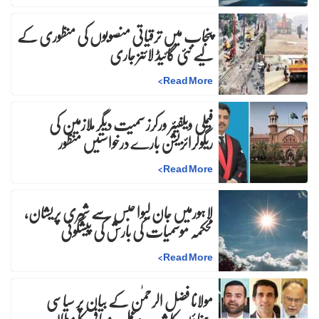
پنجاب میں ترقیاتی منصوبوں کی منظوری کے
لیے نئی گائیڈ لائنز جاری
>
Read More
فیملی ویلفیئر ورکرز سمیت دیگر ملازمین کی
ریگولرائزیشن بارے درخواستیں منظور
>
Read More
لاہورمیں جان لیوا حبس سے شہری پریشان،
محکمہ موسمیات کی بارش کی پیشگوئی
>
Read More
مولانا فضل الرحمٰن کے بیان پر سیاسی