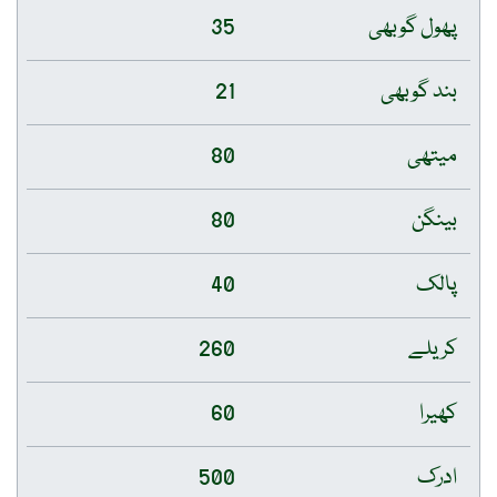
پھول گوبھی
35
بند گوبھی
21
میتھی
80
بینگن
80
پالک
40
کریلے
260
کھیرا
60
ادرک
500