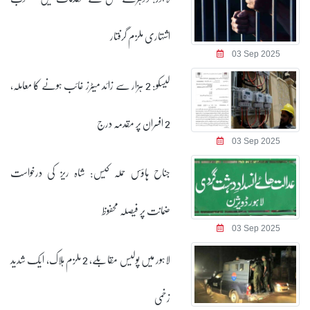
اشتہاری ملزم گرفتار
03 Sep 2025
لیسکو: 2 ہزار سے زائد میٹرز غائب ہونے کا معاملہ،
2 افسران پر مقدمہ درج
03 Sep 2025
جناح ہاؤس حملہ کیس: شاہ ریز کی درخواست
ضمانت پر فیصلہ محفوظ
03 Sep 2025
لاہور میں پولیس مقابلے، 2 ملزم ہلاک، ایک شدید
زخمی