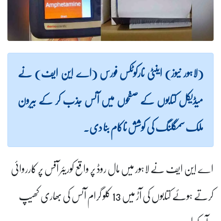
(لاہور نیوز) اینٹی نارکوٹکس فورس (اے این ایف) نے
میڈیکل کتابوں کے صفحوں میں آئس جذب کر کے بیرون
ملک سمگلنگ کی کوشش ناکام بنا دی۔
اے این ایف نے لاہور میں مال روڈ پر واقع کوریئر آفس پر کارروائی
کرتے ہوئے کتابوں کی آڑ میں 13 کلو گرام آئس کی بھاری کھیپ