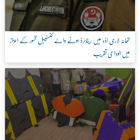
تھانہ لاری اڈہ میں ریٹائرڈ ہونے والے کنسٹیبل ظہور کے اعزاز
میں الوداعی تقریب