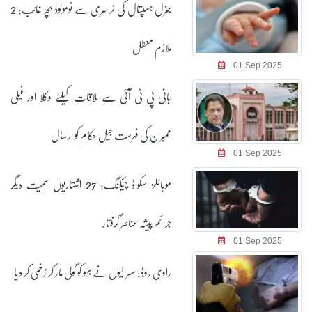
جنرل ہسپتال کی نرسری سے نومولود بچہ غائب: 2
ملازم معطل
01 Sep 2025
بانی پی ٹی آئی سے ملاقات کیلئے وکلا اور فیملی
ممبران کی فہرست جیل حکام کو ارسال
01 Sep 2025
موبائلز سکواڈ چیکنگ: 27 اشتہاریوں سمیت دیگر
جرائم پیشہ عناصر گرفتار
01 Sep 2025
راوی روڈ: سسرالیوں نے بہو کو گولی مار کر زخمی کر دیا