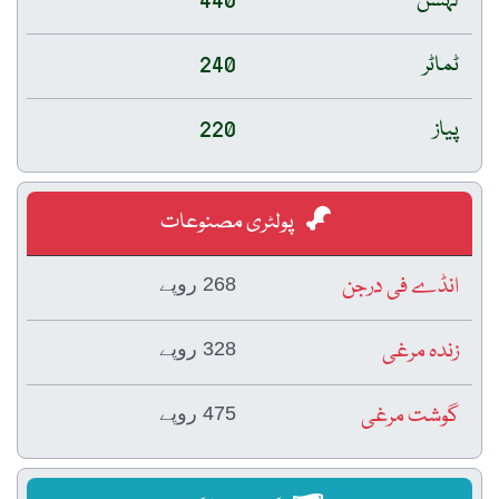
لہسن
440
ٹماٹر
240
پیاز
220
پولٹری مصنوعات
انڈے فی درجن
268 روپے
زندہ مرغی
328 روپے
گوشت مرغی
475 روپے