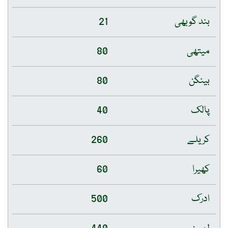
بند گوبھی
21
میتھی
80
بینگن
80
پالک
40
کریلے
260
کھیرا
60
ادرک
500