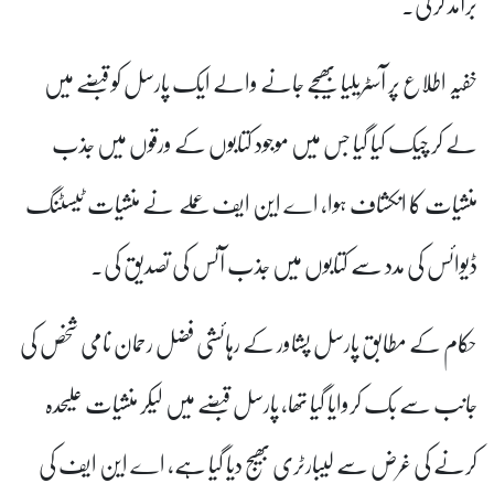
برآمد کر لی۔
خفیہ اطلاع پر آسٹریلیا بھیجے جانے والے ایک پارسل کو قبضے میں
لے کر چیک کیا گیا جس میں موجود کتابوں کے ورقوں میں جذب
منشیات کا انکشاف ہوا، اے این ایف عملے نے منشیات ٹیسٹنگ
ڈیوائس کی مدد سے کتابوں میں جذب آئس کی تصدیق کی۔
حکام کے مطابق پارسل پشاور کے رہائشی فضل رحمان نامی شخص کی
جانب سے بک کروایا گیا تھا، پارسل قبضے میں لیکر منشیات علیحدہ
کرنے کی غرض سے لیبارٹری بھیج دیا گیا ہے، اے این ایف کی