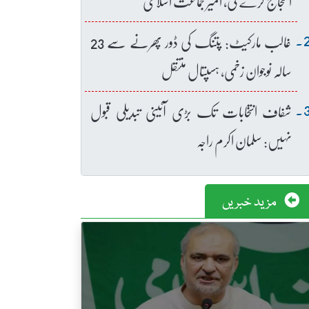
احتجاج کرے گی، امیر جماعت اسلامی
غالب مارکیٹ: پتنگ کی ڈور پھرنے سے 23
سالہ نوجوان زخمی، ہسپتال منتقل
شفاف انتخابات تک بڑی آئینی تبدیلی قبول
نہیں: سلمان اکرم راجہ
مزید خبریں