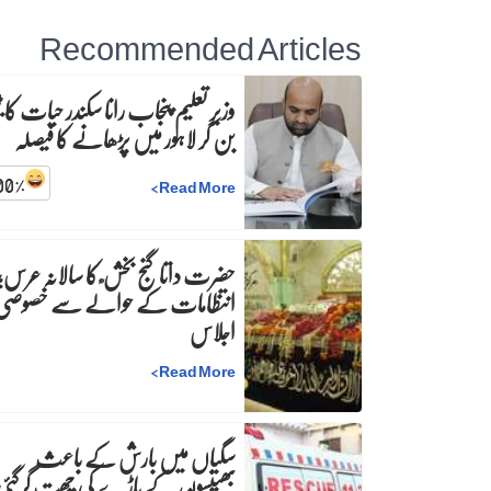
Recommended Articles
وزیرِ تعلیم پنجاب رانا سکندر حیات کا ٹی
بن کر لاہور میں پڑھانے کا فیصلہ
00
%
>
Read More
حضرت داتا گنج بخش ؒ کا سالانہ عرس;
انتظامات کے حوالے سے خصوصی
اجلاس
>
Read More
سگیاں میں بارش کے باعث
بھینسوں کے باڑے کی چھت گرگئی