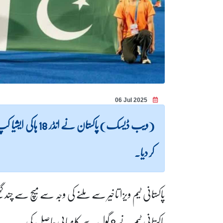
06 Jul 2025
(ویب ڈیسک) پاکستا
کر دیا۔
پاکستانی ٹیم ویزا تاخیر سے ملنے کی وجہ سے میچ سے چند گ
پاکستانی ٹیم نے 8 گول سے کامیابی حاصل کی۔