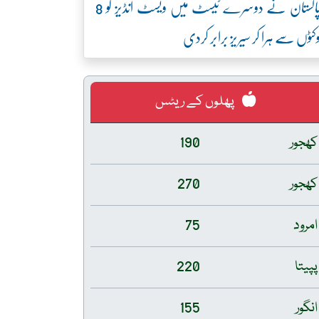
پاکستان نے دوسرے ٹیسٹ میں ویسٹ انڈیز کو 8
کٹوں سے ہرا کر سیریز برابر کردی
پھلوں کے ریٹس
کھجور
190
کھجور
270
امرود
75
پپیتا
220
انگور
155