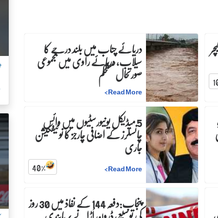
چر
دریائے چناب میں بلند درجے کا
سیلاب، دریائے راوی میں مجموعی
ٹ
صورتحال مستحکم
1
م
>
Read More
5 میڈیکل یونیورسٹیوں میں وائس
چانسلرز کے اضافی چارجز کا نوٹیفکیشن
جاری
40
%
>
Read More
پنجاب:دفعہ 144 کے نفاذ میں 30 روز
،
کی توسیع، ڈرون اُڑانے پر پابندی