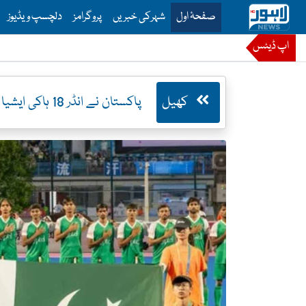
is is the main menu for Lahore News
صفحۂ اول
شہرکی خبریں
پروگرامز
دلچسپ ویڈیوز
اپ ڈیٹس
کھیل
پاکستان نے انڈر 18 ہاکی ایشیا کپ میں ہانگ کانگ کو شکست دیدی