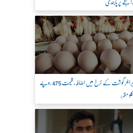
ابطے پر پابندی
برائلر گوشت کے نرخ میں اضافہ، قیمت 475 روپے
لو مقرر