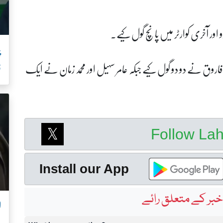
ور آخری کوارٹر میں پانچ گول کیے۔
د فاروق نے دو دو گول کیے جبکہ عامر سہیل اور محمد زمان نے ایک
ف
Follow La
Install our App
بر کے متعلق رائے
ل