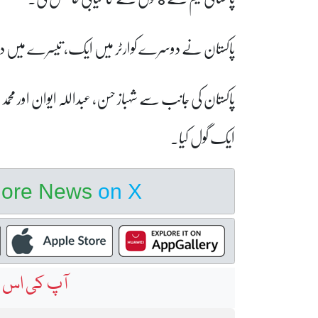
پاکستان نے دوسرے کوارٹر میں ایک، تیسرے میں دو ا
پاکستان کی جانب سے شہباز حسن، عبداللہ ایوان اور محم
ایک گول کیا۔
hore News
on X
آپ کی اس خ