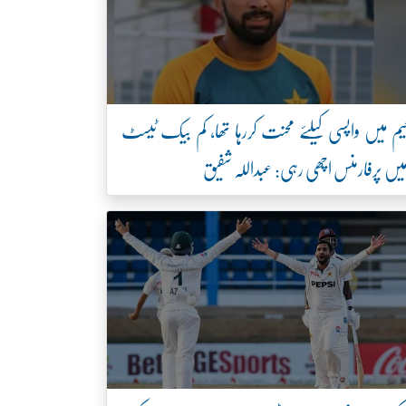
یم میں واپسی کیلئے محنت کررہا تھا، کم بیک ٹیسٹ
یں پرفارمنس اچھی رہی: عبداللہ شفیق