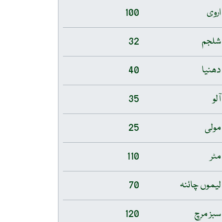
اروی
100
شلجم
32
دھنیا
40
آلو
35
مولی
25
مٹر
110
لیموں چائنہ
70
سبز مرچ
120