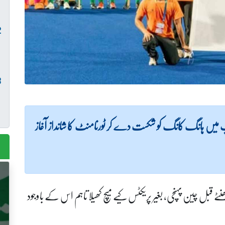
ن نے انڈر 18 ہاکی ایشیا کپ میں ہانگ کانگ کو شکست دے کر ٹورنامنٹ کا شانداز آغاز
ھنٹے قبل چین پہنچی، بغیر پریکٹس کیے میچ کھیلا تاہم اس کے باوجود