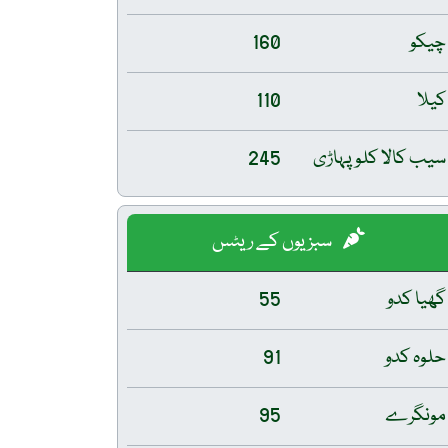
چیکو
160
کیلا
110
سیب کالا کلو پہاڑی
245
سبزیوں کے ریٹس
گھیا کدو
55
حلوہ کدو
91
مونگرے
95