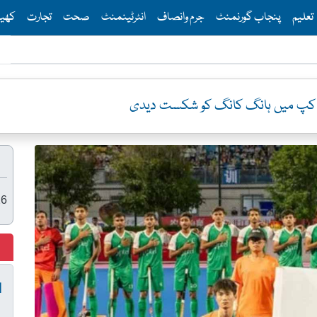
Th
تعلیم
پنجاب گورنمنٹ
جرم وانصاف
انٹرٹینمنٹ
صحت
تجارت
کھی
26