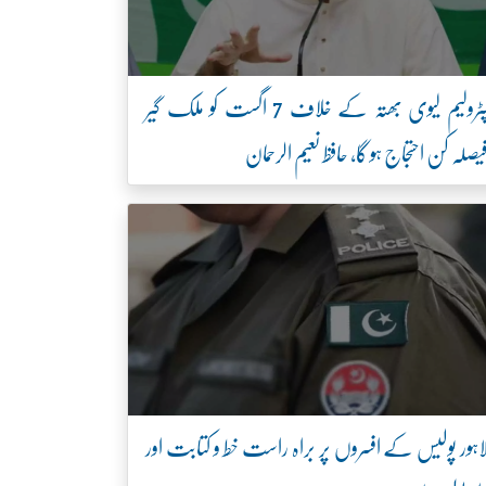
پٹرولیم لیوی بھتہ کے خلاف 7 اگست کو ملک گیر
یصلہ کن احتجاج ہو گا، حافظ نعیم الرحمان
اہور پولیس کے افسروں پر براہ راست خط و کتابت اور