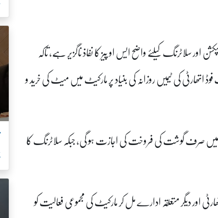
ص
شن اور سلاٹرنگ کیلئے واضح ایس او پیز کا نفاذ ناگزیر ہے، تاکہ
فوڈ اتھارٹی کی ٹیمیں روزانہ کی بنیاد پر مارکیٹ میں میٹ کی خرید و
ت
یٹ میں صرف گوشت کی فروخت کی اجازت ہو گی، جبکہ سلاٹرنگ کا
ڈ
اور دیگر متعلقہ ادارے مل کر مارکیٹ کی مجموعی فعالیت کو