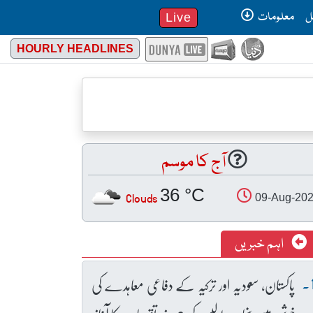
ل
معلومات
Live
HOURLY HEADLINES
آج کا موسم
36 °C
Clouds
09-Aug-20
اہم خبریں
پاکستان، سعودیہ اور ترکیہ کے دفاعی معاہدے کی