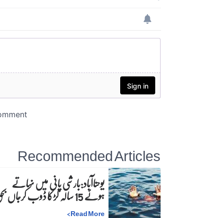
Recommended Articles
یوحناآباد:بارشی پانی میں نہاتے
ہوئے 15 سالہ لڑکا ڈوب کرجاں بحق
>
Read More