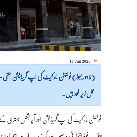
16 Jun 2025
(لاہور نیوز) ٹولنٹن مارکیٹ کی اپ گریڈیشن حتمی مرا
عمل زیر غور ہیں۔
ٹولنٹن مارکیٹ کی اپ گریڈیشن اور آپریشنل بہتری
پنجاب فوڈ اتھارٹی عاصم جاوید کی زیر صدارت اہم اجلا