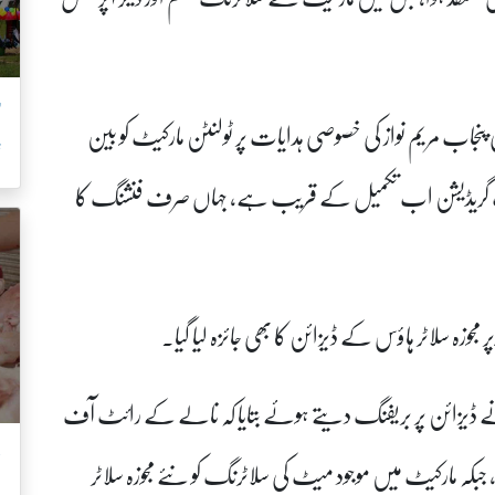
’
نجاب مریم نواز کی خصوصی ہدایات پر ٹولنٹن مارکیٹ کو بین
ش
کی اپ گریڈیشن اب تکمیل کے قریب ہے، جہاں صرف فنشنگ کا
ہ سلاٹر ہاؤس کے ڈیزائن کا بھی جائزہ لیا گیا۔
 نے ڈیزائن پر بریفنگ دیتے ہوئے بتایا کہ نالے کے رائٹ آف
ب
 جبکہ مارکیٹ میں موجود میٹ کی سلاٹرنگ کو نئے مجوزہ سلاٹر