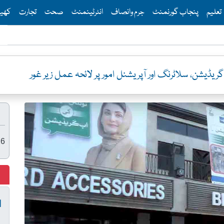
Th
تعلیم
پنجاب گورنمنٹ
جرم وانصاف
انٹرٹینمنٹ
صحت
تجارت
کھی
ریڈیشن، سلاٹرنگ اور آپریشنل امور پر لائحہ عمل زیر غور
26