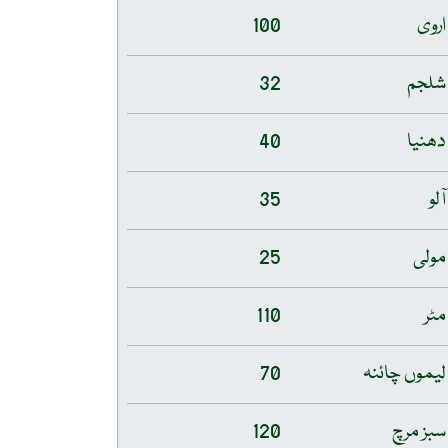
اروی
100
شلجم
32
دھنیا
40
آلو
35
مولی
25
مٹر
110
لیموں چائنہ
70
سبز مرچ
120