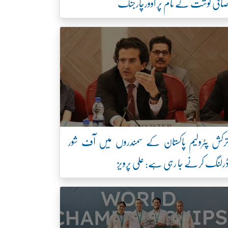
افی گوشت کے نام پر اوورچارجنگ
رکش پٹرولیم پاکستان کے سمندروں میں آف شور
رلنگ کرنے جا رہی ہے: علی پرویز