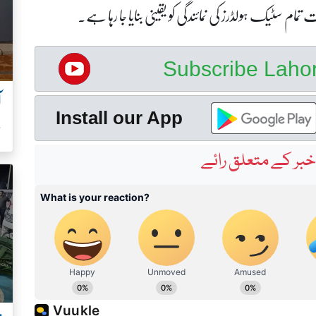
مام سٹیک ہولڈرز کی نمائندگی کو یقینی بنایا جا رہا ہے۔
Subscribe Lah
آ
Install our App
س
بر کے متعلق رائے