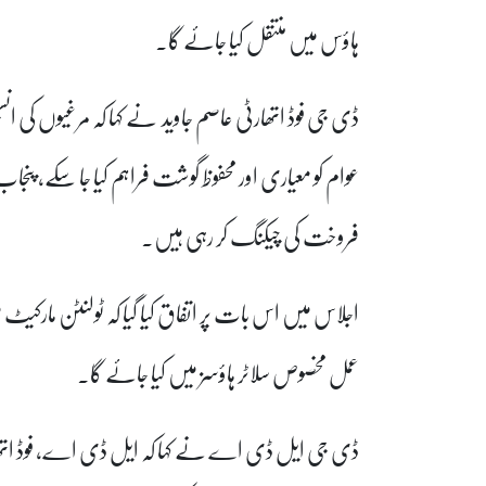
ہاؤس میں منتقل کیا جائے گا۔
ڈی جی فوڈ اتھارٹی عاصم جاوید نے کہا کہ مرغیوں کی انسپک
عوام کو معیاری اور محفوظ گوشت فراہم کیا جا سکے، پنجاب 
فروخت کی چیکنگ کر رہی ہیں۔
اجلاس میں اس بات پر اتفاق کیا گیا کہ ٹولنٹن مارک
عمل مخصوص سلاٹر ہاؤسز میں کیا جائے گا۔
ڈی جی ایل ڈی اے نے کہا کہ ایل ڈی اے، فوڈ اتھارٹی 