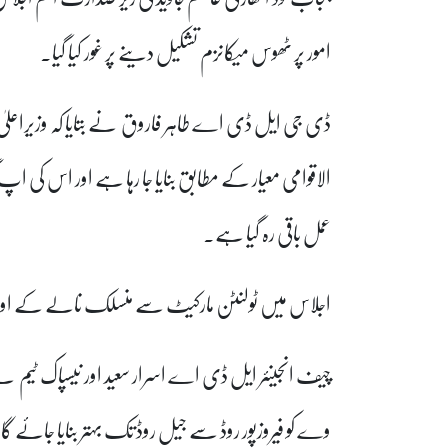
امور پر ٹھوس میکانزم تشکیل دینے پر غور کیا گیا۔
ڈی جی ایل ڈی اے طاہر فاروق نے بتایا کہ وزیراعلیٰ پ
الاقوامی معیار کے مطابق بنایا جا رہا ہے اور اس 
عمل باقی رہ گیا ہے۔
اجلاس میں ٹولنٹن مارکیٹ سے منسلک نالے کے اوپر مجوز
چیف انجینئر ایل ڈی اے اسرار سعید اور نیسپاک ٹیم
وے کو فیروزپور روڈ سے جیل روڈ تک بہتر بنایا جائے گا،