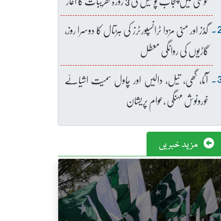
خوشی میں پنجاب پولیس کی 3 روزہ تقریبات کا آغاز
گڈز اور منی مزدا ٹرانسپورٹرز کی ہڑتال کا دوسرا روز،
گاڑیوں کی روانگی معطل
آٹا، گھی، تیل، دالیں اور چاول سمیت اشیائے
خورونوش مہنگی ،عوام پریشان
مزید خبریں