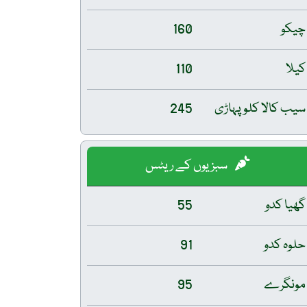
چیکو
160
کیلا
110
سیب کالا کلو پہاڑی
245
سبزیوں کے ریٹس
گھیا کدو
55
حلوہ کدو
91
مونگرے
95