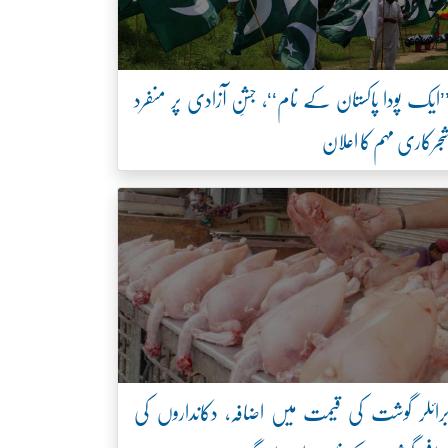
’ایک پودا پاکستان کے نام‘‘، جشنِ آزادی پر منفرد
جرکاری مہم کا اعلان
رائلر گوشت کی قیمت میں اضافہ، دکانداروں کی