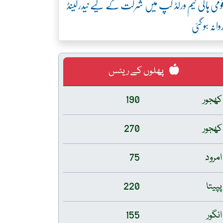
ومی ہاکی ٹیم ورلڈ کپ میں شرکت کے لیے نیدرلینڈ
وانہ ہو گئی
پھلوں کے ریٹس
کھجور
190
کھجور
270
امرود
75
پپیتا
220
انگور
155