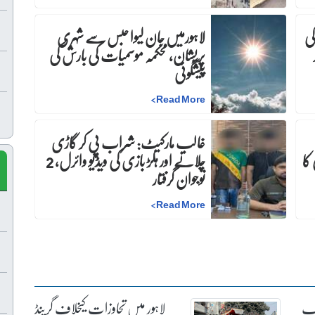
کی
لاہورمیں جان لیوا حبس سے شہری
پریشان، محکمہ موسمیات کی بارش کی
پیشگوئی
>
Read More
غالب مارکیٹ: شراب پی کر گاڑی
کا
چلانے اور ہلڑ بازی کی ویڈیو وائرل، 2
نوجوان گرفتار
>
Read More
پ
لاہور میں تجاوزات کیخلاف گرینڈ