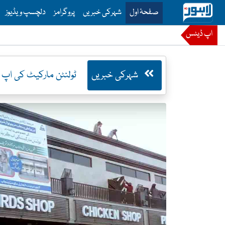
is is the main menu for Lahore News
صفحۂ اول
شہرکی خبریں
پروگرامز
دلچسپ ویڈیوز
اپ ڈیٹس
شہرکی خبریں
ٹولنٹن مارکیٹ کی اپ گ