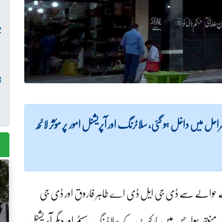
حل میں داخل ہو گئی، سلاٹرنگ اور آپریشنل امور پر مؤثر لائحہ
 کے حوالے سے ڈی جی ایل ڈی اے طاہر فاروق اور ڈی جی
س منعقد ہوا، جس میں مارکیٹ کے سلاٹرنگ سسٹم اور دیگر آپریشنل