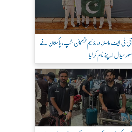
ئی ٹی ایف ماسٹرز ورلڈ ٹیم چیمپئن شپ، پاکستان نے
لور میڈل اپنے نام کر لیا