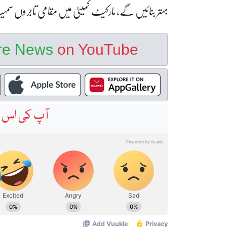
بہتر بنائیں گے، مارکیٹ کمیٹی میں مقامی تاجروں سمیت ت
ore News
on YouTube
آپ کی اس خ