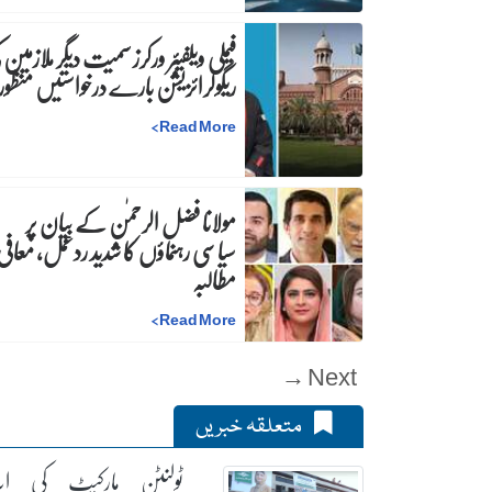
فیملی ویلفیئر ورکرز سمیت دیگر ملازمین 
ریگولرائزیشن بارے درخواستیں منظور
>
Read More
مولانا فضل الرحمٰن کے بیان پر
سیاسی رہنماؤں کا شدید ردعمل، معافی 
مطالبہ
>
Read More
Next →
متعلقہ خبریں
ٹولنٹن مارکیٹ کی ا