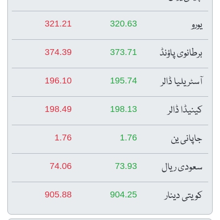
یورو
321.21
320.63
برطانوی پاؤنڈ
374.39
373.71
آسٹریلیا ڈالر
196.10
195.74
کینیڈا ڈالر
198.49
198.13
جاپانی ین
1.76
1.76
سعودی ریال
74.06
73.93
کویتی دینار
905.88
904.25