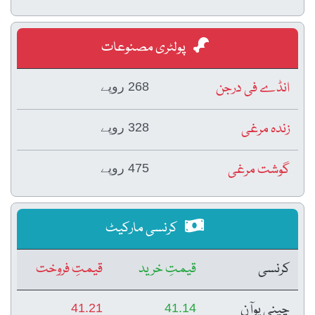
پولٹری مصنوعات
انڈے فی درجن
268 روپے
زندہ مرغی
328 روپے
گوشت مرغی
475 روپے
کرنسی مارکیٹ
کرنسی
قیمتِ خرید
قیمتِ فروخت
چینی یوآن
41.21
41.14