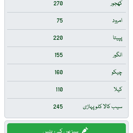
کھجور
270
امرود
75
پپیتا
220
انگور
155
چیکو
160
کیلا
110
سیب کالا کلو پہاڑی
245
سبزیوں کے ریٹس