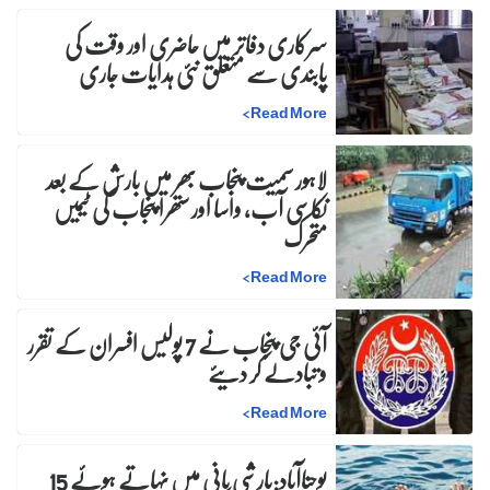
سرکاری دفاتر میں حاضری اور وقت کی
پابندی سے متعلق نئی ہدایات جاری
>
Read More
لاہور سمیت پنجاب بھر میں بارش کے بعد
نکاسی آب، واسا اور ستھرا پنجاب کی ٹیمیں
متحرک
>
Read More
آئی جی پنجاب نے 7 پولیس افسران کے تقرر
و تبادلے کر دیئے
>
Read More
یوحناآباد:بارشی پانی میں نہاتے ہوئے 15