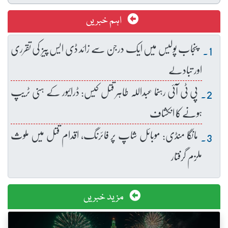
اہم خبریں
پنجاب پولیس میں ایک درجن سے زائد ڈی ایس پیز کی تقرری
اور تبادلے
پی ٹی آئی رہنما عبداللہ طاہر قتل کیس: ڈرائیور کے ہنی ٹریپ
ہونے کا انکشاف
مانگا منڈی: موبائل شاپ پر فائرنگ، اقدام قتل میں ملوث
ملزم گرفتار
مزید خبریں