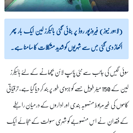
(لاہور نیوز) فیروزپور روڈ پر بنائی گئی بائیکرز لین ایک بار پھر
اکھاڑ دی گئی جس سے شہریوں کو شدید مشکلات کا سامنا ہے۔
سوئی گیس کی جانب سے نئی پائپ لائن بچھانے کے لئے بائیکرز
لین کے 150 میٹر طویل حصے کو جزوی طور پر بند کر دیا گیا ہے،
ترقیاتی
کاموں کی غیر مربوط منصوبہ بندی اور اداروں کے درمیان رابطے
کے فقدان نے اس منصوبے کو شہری سہولت کے بجائے ایک