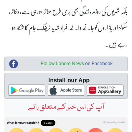
بلکہ شہریوں کی روزمرہ زندگی بھی بری طرح متاثر ہو رہی ہے، دفاتر،
سکولز اور بازاروں کو جانے والے افراد شدید ٹریفک جام کا شکار ہو
رہے ہیں۔
Follow Lahore News
on Facebook
Install our App
آپ کی اس خبر کے متعلق رائے