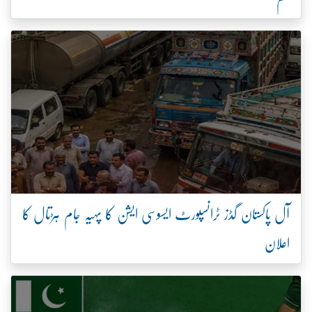
آل پاکستان گڈز ٹرانسپورٹ ایسوسی ایشن کا پہیہ جام ہڑتال کا
اعلان