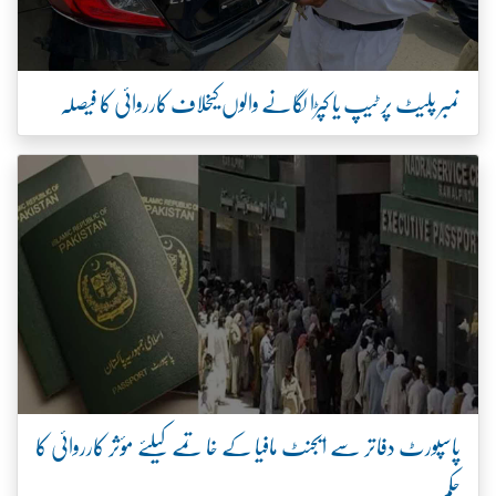
نمبر پلیٹ پر ٹیپ یا کپڑا لگانے والوں کیخلاف کارروائی کا فیصلہ
پاسپورٹ دفاتر سے ایجنٹ مافیا کے خاتمے کیلئے مؤثر کارروائی کا
حکم