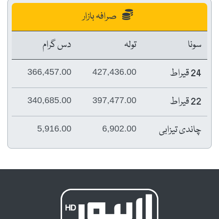
صرافہ بازار
سونا
تولہ
دس گرام
24 قیراط
366,457.00
427,436.00
22 قیراط
340,685.00
397,477.00
چاندی تیزابی
5,916.00
6,902.00