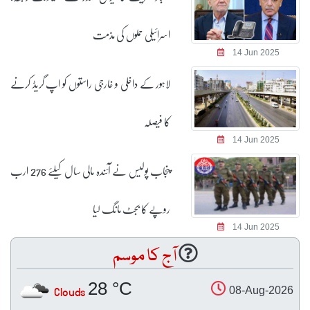
اسرائیلی حملوں کی مذمت
14 Jun 2025
لاہور کے داخلی و خارجی راستوں کو اپ گریڈ کرنے
کا فیصلہ
14 Jun 2025
پنجاب پولیس نے آئندہ مالی سال کیلئے 276 ارب
روپے کا بجٹ مانگ لیا
14 Jun 2025
آج کا موسم
28 °C
Clouds
08-Aug-2026