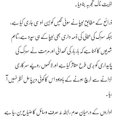
اذیت ناک تجربہ بنا دیا۔
ذرائع کے مطابق ٹیپا نے سوئی گیس کو این او سی جاری کیا ہے،
جبکہ سڑک کی بحالی کی ذمہ داری بھی ٹیپا کے ہی سپرد ہے، تاہم
شہریوں کا کہنا ہے کہ بار بار کی کھدائی اور مرمت نے سڑک کی
پائیداری کو بُری طرح متاثر کیا ہے اور لاکھوں روپے سرکاری
خزانے سے خرچ ہونے کے باوجود اس کا کوئی دیرپا حل نظر نہیں آ
رہا۔
اداروں کے درمیان عدم رابطہ نہ صرف وسائل کا ضیاع بن رہا ہے