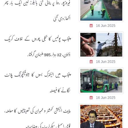
فیروزپور روڈ پر بنائی گئی بائیکرز لین ایک بار پھر
اکھاڑ دی گئی
16 Jun 2025
پنجاب پولیس کا بجلی چوروں کے خلاف کریک
ڈاؤن، 32 ہزار 985 ملزمان گرفتار
16 Jun 2025
پنجاب میں الیکٹرک بسوں کا مینوفیکچرنگ پلانٹ
لگانے کا فیصلہ
16 Jun 2025
چیف الیکشن کمشنر و ممبران کی تعیناتیوں کا معاملہ،
قومی اسمبلی سیکرٹریٹ کی وضاحت