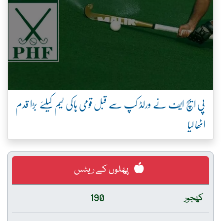
پی ایچ ایف نے ورلڈ کپ سے قبل قومی ہاکی ٹیم کیلئے بڑا قدم
اٹھا لیا
پھلوں کے ریٹس
کھجور
190