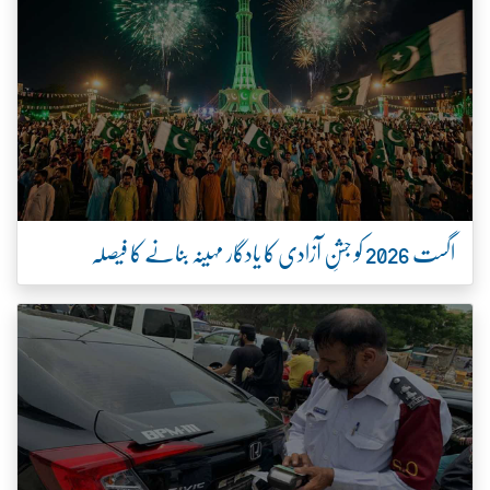
اگست 2026 کو جشنِ آزادی کا یادگار مہینہ بنانے کا فیصلہ