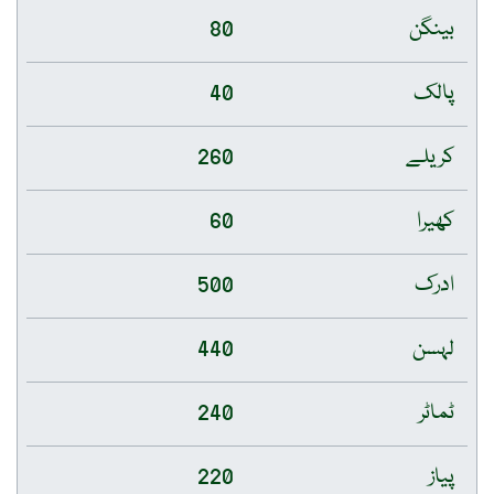
بینگن
80
پالک
40
کریلے
260
کھیرا
60
ادرک
500
لہسن
440
ٹماٹر
240
پیاز
220