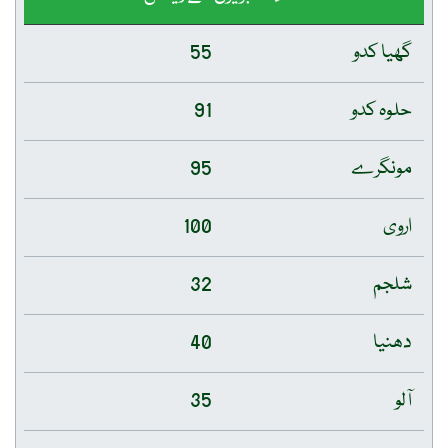
گھیا کدو
55
حلوہ کدو
91
مونگرے
95
اروی
100
شلجم
32
دھنیا
40
آلو
35