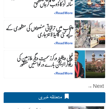
سالہ لڑکا ڈوب کرجاں بحق
>
Read More
پنجاب میں ترقیاتی منصوبوں کی منظوری کے
لیے نئی گائیڈ لائنز جاری
>
Read More
فیملی ویلفیئر ورکرز سمیت دیگر ملازمین کی
ریگولرائزیشن بارے درخواستیں منظور
>
Read More
Next →
متعلقہ خبریں