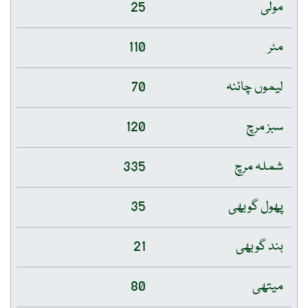
مولی
25
مٹر
110
لیموں چائنہ
70
سبز مرچ
120
شملہ مرچ
335
پھول گوبھی
35
بند گوبھی
21
میتھی
80