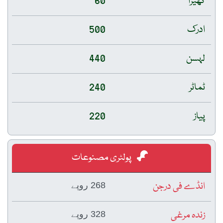
کھیرا
60
ادرک
500
لہسن
440
ٹماٹر
240
پیاز
220
پولٹری مصنوعات
انڈے فی درجن
268 روپے
زندہ مرغی
328 روپے