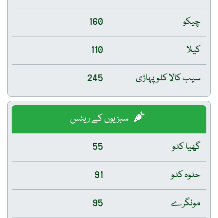
چیکو
160
کیلا
110
سیب کالا کلو پہاڑی
245
سبزیوں کے ریٹس
گھیا کدو
55
حلوہ کدو
91
مونگرے
95