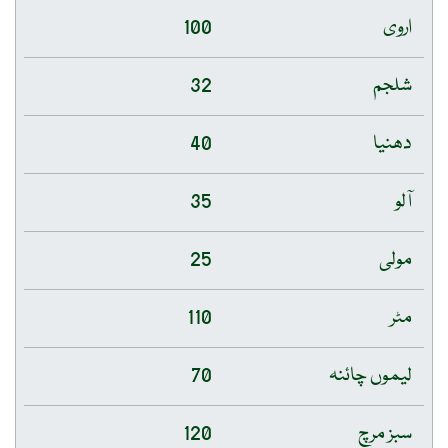
اروی
100
شلجم
32
دھنیا
40
آلو
35
مولی
25
مٹر
110
لیموں چائنہ
70
سبز مرچ
120