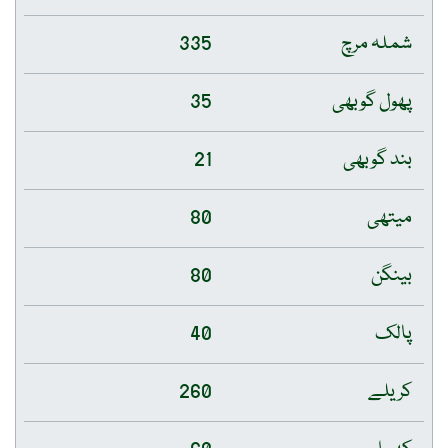
شملہ مرچ
335
پھول گوبھی
35
بند گوبھی
21
میتھی
80
بینگن
80
پالک
40
کریلے
260