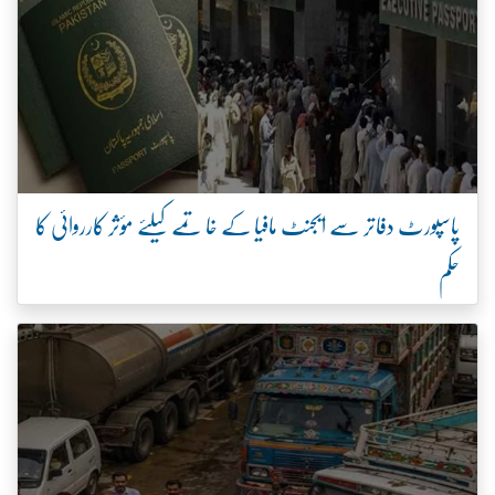
پاسپورٹ دفاتر سے ایجنٹ مافیا کے خاتمے کیلئے مؤثر کارروائی کا
حکم