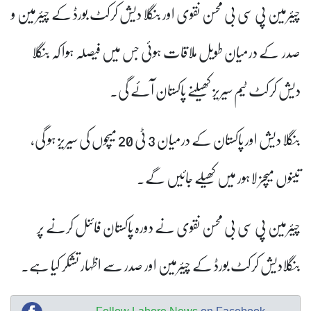
چیئرمین پی سی بی محسن نقوی اور بنگلا دیش کرکٹ بورڈ کے چیئرمین و
صدر کے درمیان طویل ملاقات ہوئی جس میں فیصلہ ہوا کہ بنگلا
دیش کرکٹ ٹیم سیریز کھیلنے پاکستان آئے گی۔
بنگلا دیش اور پاکستان کے درمیان 3 ٹی 20 میچوں کی سیریز ہو گی،
تینوں میچز لاہور میں کھیلے جائیں گے۔
چیئرمین پی سی بی محسن نقوی نے دورہ پاکستان فائنل کرنے پر
بنگلادیش کرکٹ بورڈ کے چیئرمین اور صدر سے اظہار تشکر کیا ہے۔