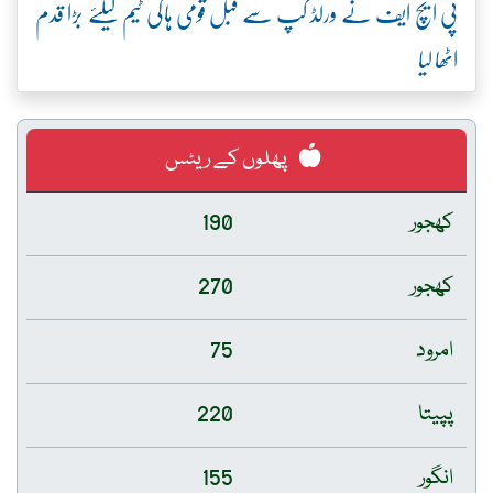
پی ایچ ایف نے ورلڈ کپ سے قبل قومی ہاکی ٹیم کیلئے بڑا قدم
اٹھا لیا
پھلوں کے ریٹس
کھجور
190
کھجور
270
امرود
75
پپیتا
220
انگور
155