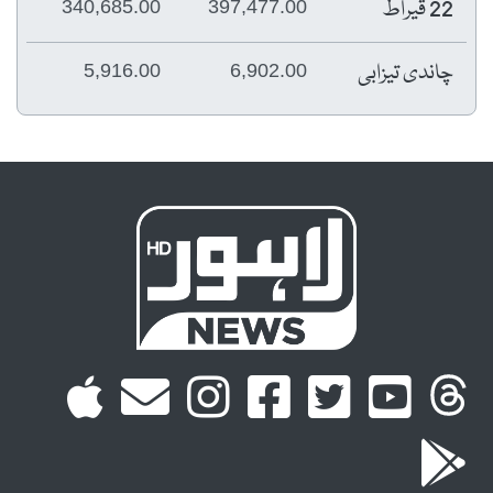
22 قیراط
340,685.00
397,477.00
چاندی تیزابی
5,916.00
6,902.00