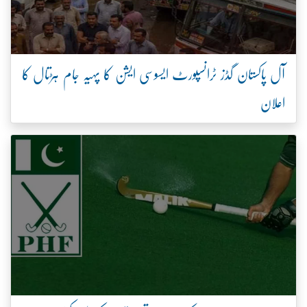
آل پاکستان گڈز ٹرانسپورٹ ایسوسی ایشن کا پہیہ جام ہڑتال کا
اعلان