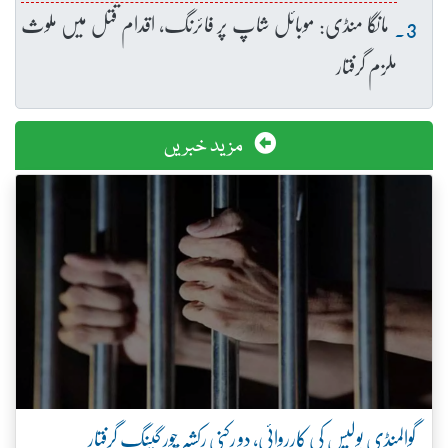
مانگا منڈی: موبائل شاپ پر فائرنگ، اقدام قتل میں ملوث
ملزم گرفتار
مزید خبریں
گوالمنڈی پولیس کی کارروائی، دو رکنی رکشہ چور گینگ گرفتار