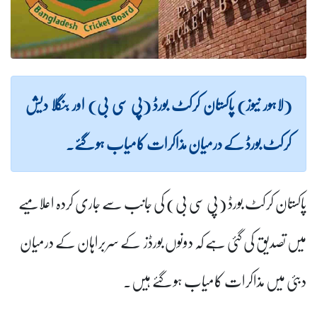
(لاہور نیوز) پاکستان کرکٹ بورڈ (پی سی بی) اور بنگلا دیش
کرکٹ بورڈ کے درمیان مذاکرات کامیاب ہو گئے۔
پاکستان کرکٹ بورڈ (پی سی بی) کی جانب سے جاری کردہ اعلامیے
میں تصدیق کی گئی ہے کہ دونوں بورڈز کے سربراہان کے درمیان
دبئی میں مذاکرات کامیاب ہو گئے ہیں۔