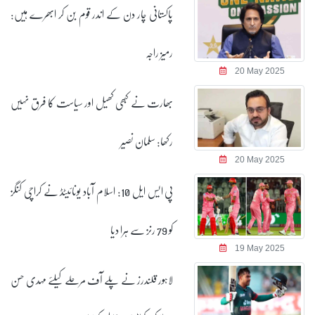
پاکستانی چار دن کے اندر قوم بن کر ابھرے ہیں:
رمیز راجہ
20 May 2025
بھارت نے کبھی کھیل اور سیاست کا فرق نہیں
رکھا: سلمان نصیر
20 May 2025
پی ایس ایل 10: اسلام آباد یونائیٹڈ نے کراچی کنگز
کو 79 رنز سے ہرا دیا
19 May 2025
لاہور قلندرز نے پلے آف مرحلے کیلئے مہدی حسن