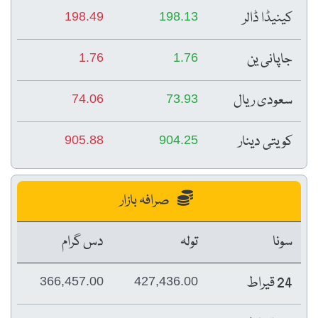
کینیڈا ڈالر
198.49
198.13
جاپانی ین
1.76
1.76
سعودی ریال
74.06
73.93
کویتی دینار
905.88
904.25
صرافہ بازار
سونا
تولہ
دس گرام
24 قیراط
366,457.00
427,436.00