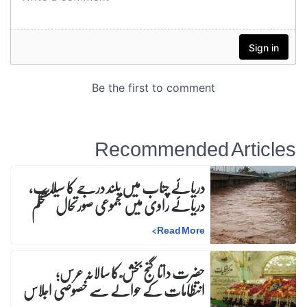
Recommended Articles
دریائے چناب میں بلند درجے کا سیلاب،
دریائے راوی میں مجموعی صورتحال مستحکم
>
Read More
حضرت داتا گنج بخش ؒ کا سالانہ عرس;
انتظامات کے حوالے سے خصوصی اجلاس