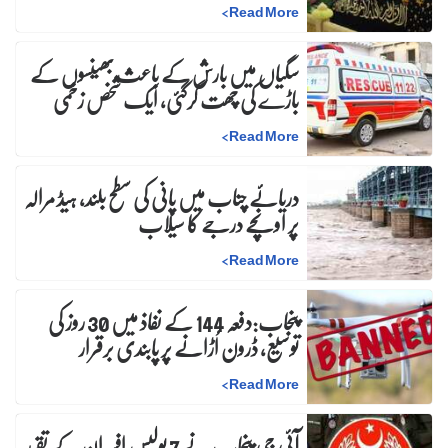
>
Read More
سگیاں میں بارش کے باعث بھینسوں کے
باڑے کی چھت گرگئی، ایک شخص زخمی
>
Read More
دریائے چناب میں پانی کی سطح بلند، ہیڈ مرالہ
پر اونچے درجے کا سیلاب
>
Read More
پنجاب:دفعہ 144 کے نفاذ میں 30 روز کی
توسیع، ڈرون اُڑانے پر پابندی برقرار
>
Read More
آئی جی پنجاب نے 7 پولیس افسران کے تقرر