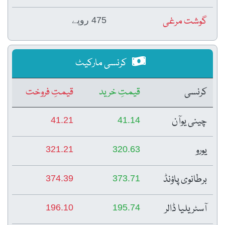
گوشت مرغی
475 روپے
کرنسی مارکیٹ
کرنسی
قیمتِ خرید
قیمتِ فروخت
چینی یوآن
41.21
41.14
یورو
321.21
320.63
برطانوی پاؤنڈ
374.39
373.71
آسٹریلیا ڈالر
196.10
195.74