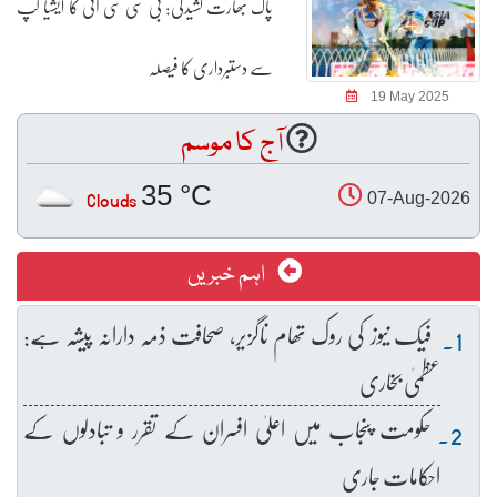
پاک بھارت کشیدگی: بی سی سی آئی کا ایشیا کپ
سے دستبرداری کا فیصلہ
19 May 2025
آج کا موسم
35 °C
Clouds
07-Aug-2026
اہم خبریں
فیک نیوز کی روک تھام ناگزیر، صحافت ذمہ دارانہ پیشہ ہے:
عظمیٰ بخاری
حکومت پنجاب میں اعلیٰ افسران کے تقرر و تبادلوں کے
احکامات جاری