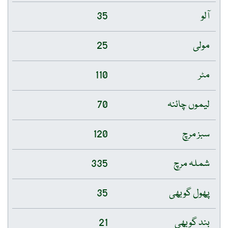
آلو
35
مولی
25
مٹر
110
لیموں چائنہ
70
سبز مرچ
120
شملہ مرچ
335
پھول گوبھی
35
بند گوبھی
21