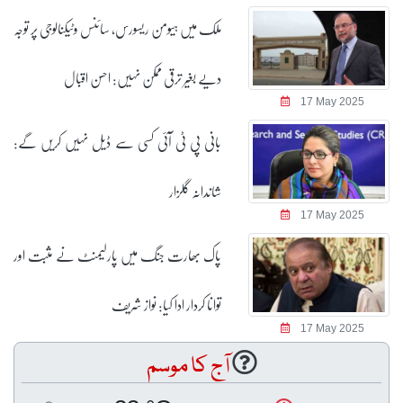
ملک میں ہیومن ریسورس، سائنس وٹیکنالوجی پر توجہ
دیے بغیر ترقی ممکن نہیں: احسن اقبال
17 May 2025
بانی پی ٹی آئی کسی سے ڈیل نہیں کریں گے:
شاندانہ گلزار
17 May 2025
پاک بھارت جنگ میں پارلیمنٹ نے مثبت اور
توانا کردار ادا کیا: نواز شریف
17 May 2025
آج کا موسم