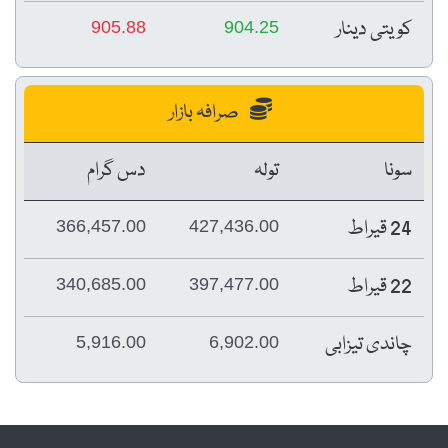
کویتی دینار
905.88
904.25
صرافہ بازار
سونا
تولہ
دس گرام
24 قیراط
366,457.00
427,436.00
22 قیراط
340,685.00
397,477.00
چاندی تیزابی
5,916.00
6,902.00