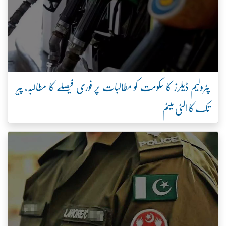
پٹرولیم ڈیلرز کا حکومت کو مطالبات پر فوری فیصلے کا مطالبہ، پیر
تک کا الٹی میٹم