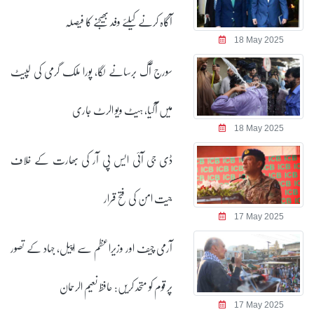
آگاہ کرنے کیلئے وفد بھیجنے کا فیصلہ
18 May 2025
سورج آگ برسانے لگا، پورا ملک گرمی کی لپیٹ
میں آگیا، ہیٹ ویو الرٹ جاری
18 May 2025
ڈی جی آئی ایس پی آر کی بھارت کے خلاف
جیت امن کی فتح قرار
17 May 2025
آرمی چیف اور وزیراعظم سے اپیل، جہاد کے تصور
پر قوم کو متحد کریں: حافظ نعیم الرحمان
17 May 2025