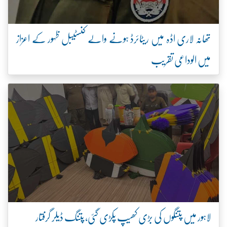
تھانہ لاری اڈہ میں ریٹائرڈ ہونے والے کنسٹیبل ظہور کے اعزاز
میں الوداعی تقریب
لاہور میں پتنگوں کی بڑی کھیپ پکڑی گئی، پتنگ ڈیلر گرفتار