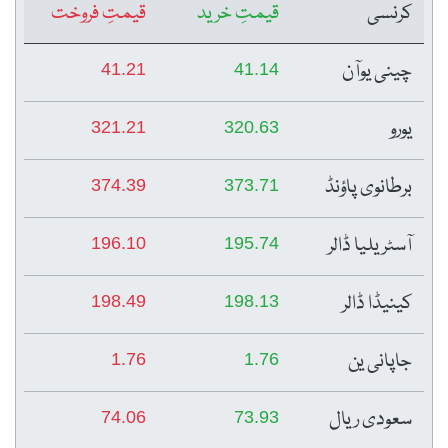
کرنسی
قیمتِ خرید
قیمتِ فروخت
چینی یوآن
41.21
41.14
یورو
321.21
320.63
برطانوی پاؤنڈ
374.39
373.71
آسٹریلیا ڈالر
196.10
195.74
کینیڈا ڈالر
198.49
198.13
جاپانی ین
1.76
1.76
سعودی ریال
74.06
73.93