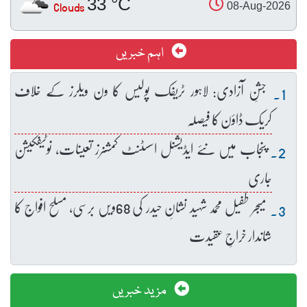
33 °C
Clouds
08-Aug-2026
اہم خبریں
جشنِ آزادی: لاہور ٹریفک پولیس کا ون ویلرز کے خلاف
کریک ڈاؤن کا فیصلہ
پنجاب میں نئے ایڈیشنل اسسٹنٹ کمشنرز تعینات، نوٹیفکیشن
جاری
میجر طفیل محمد شہید نشانِ حیدر کی 68ویں برسی، مسلح افواج کا
شاندار خراجِ عقیدت
مزید خبریں