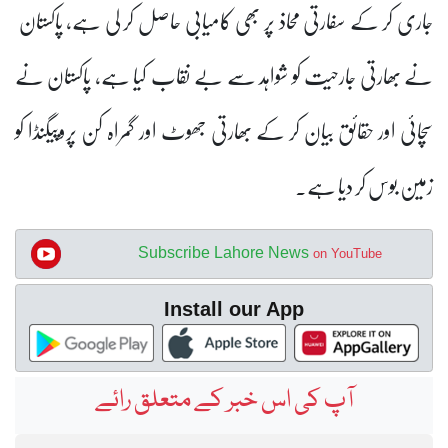
جاری کر کے سفارتی محاذ پر بھی کامیابی حاصل کر لی ہے، پاکستان
نے بھارتی جارحیت کو شواہد سے بے نقاب کیا ہے، پاکستان نے
سچائی اور حقائق بیان کر کے بھارتی جھوٹ اور گمراہ کن پروپیگنڈا کو
زمین بوس کر دیا ہے۔
Subscribe Lahore News
on YouTube
Install our App
آپ کی اس خبر کے متعلق رائے