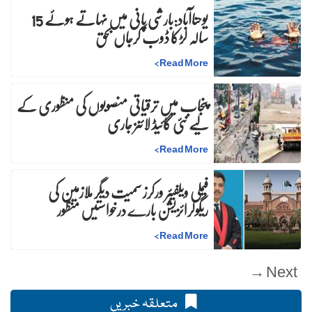
یوحناآباد:بارشی پانی میں نہاتے ہوئے 15
سالہ لڑکا ڈوب کرجاں بحق
>
Read More
پنجاب میں ترقیاتی منصوبوں کی منظوری کے
لیے نئی گائیڈ لائنز جاری
>
Read More
فیملی ویلفیئر ورکرز سمیت دیگر ملازمین کی
ریگولرائزیشن بارے درخواستیں منظور
>
Read More
Next →
متعلقہ خبریں