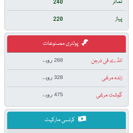
ٹماٹر
240
پیاز
220
پولٹری مصنوعات
انڈے فی درجن
268 روپے
زندہ مرغی
328 روپے
گوشت مرغی
475 روپے
کرنسی مارکیٹ