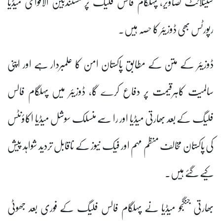
سیٹلائٹ تصاویر، پہلگام فالس فلیگ پر مستندبین الاقوامی میڈیا
رپورٹس بھی ڈوزیئر کا حصہ ہیں۔
ڈوزیئر کے متن کے مطابق پاکستان امن کا علمبردار ہے اور اپنی
سالمیت کاہرقیمت پر دفاع کرے گا، ڈوزیئر میں پہلگام فالس
فلیگ کے بعد بھارتی میڈیا اور را سے منسلک سوشل میڈیا اکاؤنٹس
کی پاکستان مخالف منظم مہم اور فیک نیوز کے ناقابل تردید شواہد پیش
کیے گئے ہیں۔
بھارتی جنگجو میڈیا نے پہلگام فالس فلیگ کے فوری بعد جھوٹی