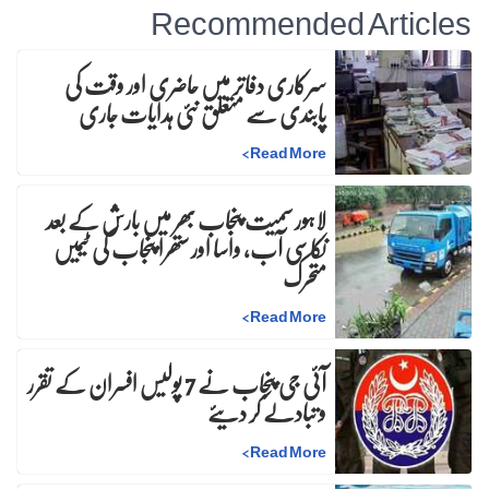
Recommended Articles
سرکاری دفاتر میں حاضری اور وقت کی
پابندی سے متعلق نئی ہدایات جاری
>
Read More
لاہور سمیت پنجاب بھر میں بارش کے بعد
نکاسی آب، واسا اور ستھرا پنجاب کی ٹیمیں
متحرک
>
Read More
آئی جی پنجاب نے 7 پولیس افسران کے تقرر
و تبادلے کر دیئے
>
Read More