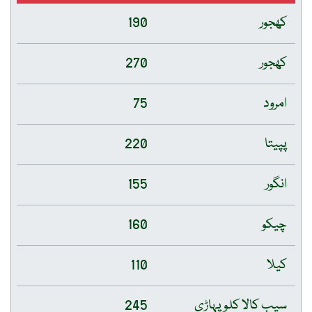
کھجور
190
کھجور
270
امرود
75
پپیتا
220
انگور
155
چیکو
160
کیلا
110
سیب کالا کلو پہاڑی
245