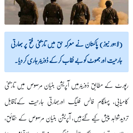
(لاہور نیوز) پاکستان نے معرکہ حق میں تاریخی فتح پر بھارتی
جارحیت اور جھوٹ کو بے نقاب کر کے ڈوزیئر جاری کر دیا۔
رپورٹ کے مطابق ڈوزیئرمیں آپریشن بنیان مرصوص میں تاریخی
کامیابی، پہلگام فالس فلیگ اوربھارتی جارحیت کےناقابل
تردیدشواہد پیش کیے گئےہیں، آپریشن بنیان مرصوص کے حقائق،