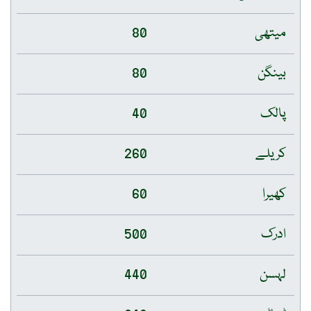
میتھی
80
بینگن
80
پالک
40
کریلے
260
کھیرا
60
ادرک
500
لہسن
440