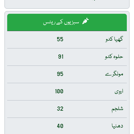
سبزیوں کے ریٹس
گھیا کدو
55
حلوہ کدو
91
مونگرے
95
اروی
100
شلجم
32
دھنیا
40