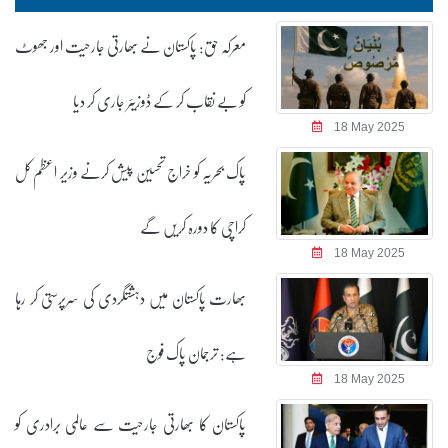
معرکہ حق: پاکستان نے بھارتی جارحیت اور جھوٹ
کو بے نقاب کر کے ڈوزیئر جاری کر دیا
18 May 2025
پاک بحریہ کو خراج تحسین پیش کرنے وزیر اعظم کل
کراچی کا دورہ کریں گے
18 May 2025
بھارت پاکستان میں دہشتگردی کی سرپرستی کر رہا
ہے: ترجمان پاک فوج
18 May 2025
پاکستان کا بھارتی جارحیت سے عالمی برادری کو