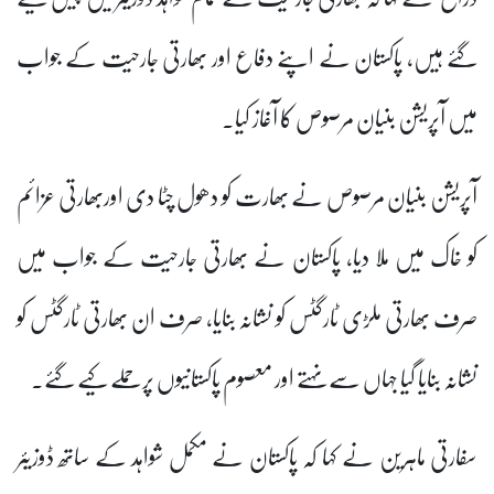
گئے ہیں، پاکستان نے اپنے دفاع اور بھارتی جارحیت کے جواب
میں آپریشن بنیان مرصوص کا آغاز کیا۔
آپریشن بنیان مرصوص نے بھارت کو دھول چٹا دی اوربھارتی عزائم
کو خاک میں ملا دیا، پاکستان نے بھارتی جارحیت کے جواب میں
صرف بھارتی ملڑی ٹارگٹس کو نشانہ بنایا، صرف ان بھارتی ٹارگٹس کو
نشانہ بنایا گیا جہاں سے نہتے اور معصوم پاکستانیوں پرحملے کیے گئے۔
سفارتی ماہرین نے کہا کہ پاکستان نے مکمل شواہد کے ساتھ ڈوزیئر