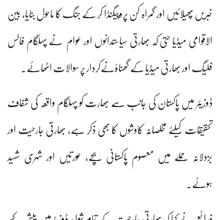
خبریں پھیلائیں اور گمراہ کن پروپیگنڈا کر کے جنگ کا ماحول بنایا، بین
الاقوامی میڈیا حتی کہ بھارتی سیاستدانوں اور عوام نے پہلگام فالس
فلیگ اور بھارتی میڈیا کے گھناؤنےکردار پر سوالات اٹھائے۔
ڈوزیئر میں پاکستان کی جانب سے بھارت کو پہلگام واقعہ کی شفاف
تحقیقات کیلئے مخلصانہ کاوشوں کا بھی ذکر ہے، بھارتی جارحیت اور
بزدلانہ حملے میں معصوم پاکستانی بچے، عورتیں اور شہری شہید
ہوئے۔
ذرائع نے کہا کہ بھارتی جارحیت کے تمام شواہد ڈوزیئرمیں پیش کیے