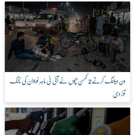
ون ویلنگ کرتے 2 کمسن بچوں نے آئی ٹی ماہر نوجوان کی ٹانگ
توڑ دی