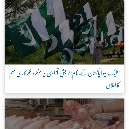
’’ایک پودا پاکستان کے نام‘‘، جشنِ آزادی پر منفرد شجرکاری مہم
کا اعلان