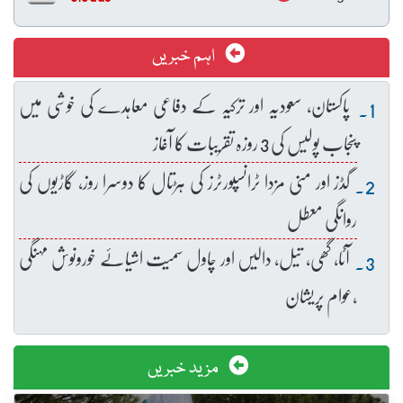
اہم خبریں
پاکستان، سعودیہ اور ترکیہ کے دفاعی معاہدے کی خوشی میں
پنجاب پولیس کی 3 روزہ تقریبات کا آغاز
گڈز اور منی مزدا ٹرانسپورٹرز کی ہڑتال کا دوسرا روز، گاڑیوں کی
روانگی معطل
آٹا، گھی، تیل، دالیں اور چاول سمیت اشیائے خورونوش مہنگی
،عوام پریشان
مزید خبریں