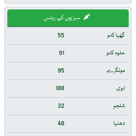
سبزیوں کے ریٹس
گھیا کدو
55
حلوہ کدو
91
مونگرے
95
اروی
100
شلجم
32
دھنیا
40