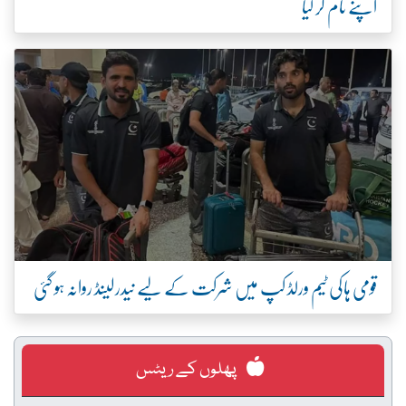
اپنے نام کر لیا
قومی ہاکی ٹیم ورلڈ کپ میں شرکت کے لیے نیدرلینڈ روانہ ہو گئی
پھلوں کے ریٹس