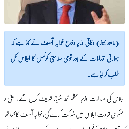
(لاہور نیوز) وفاقی وزیر دفاع خواجہ آصف نے کہا ہے کہ
بھارتی اقدامات کے بعد قومی سلامتی کونسل کا اجلاس کل
طلب کر لیا ہے۔
اجلاس کی صدارت وزیر اعظم محمد شہباز شریف کریں گے، اعلیٰ و
عسکری قیادت اجلاس میں شرکت کرے گی، خواجہ آصف کا کہنا تھا