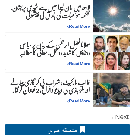
لاہورمیں جان لیوا حبس سے شہری پریشان،
محکمہ موسمیات کی بارش کی پیشگوئی
>
Read More
مولانا فضل الرحمٰن کے بیان پر سیاسی
رہنماؤں کا شدید ردعمل، معافی کا مطالبہ
>
Read More
غالب مارکیٹ: شراب پی کر گاڑی چلانے
اور ہلڑ بازی کی ویڈیو وائرل، 2 نوجوان گرفتار
>
Read More
Next →
متعلقہ خبریں