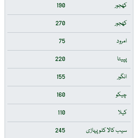
کھجور
190
کھجور
270
امرود
75
پپیتا
220
انگور
155
چیکو
160
کیلا
110
سیب کالا کلو پہاڑی
245