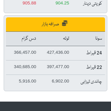
کویتی دینار
905.88
904.25
صرافہ بازار
سونا
تولہ
دس گرام
24 قیراط
366,457.00
427,436.00
22 قیراط
340,685.00
397,477.00
چاندی تیزابی
5,916.00
6,902.00