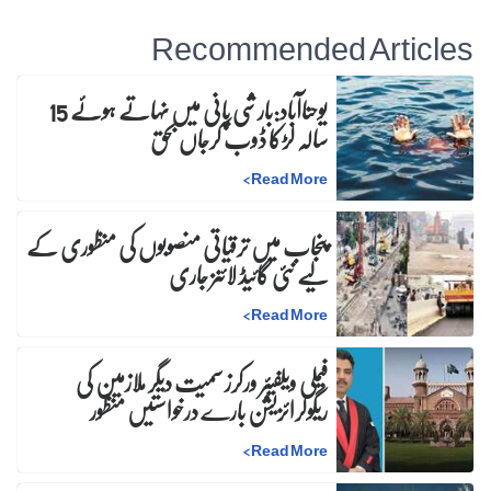
Recommended Articles
یوحناآباد:بارشی پانی میں نہاتے ہوئے 15
سالہ لڑکا ڈوب کرجاں بحق
>
Read More
پنجاب میں ترقیاتی منصوبوں کی منظوری کے
لیے نئی گائیڈ لائنز جاری
>
Read More
فیملی ویلفیئر ورکرز سمیت دیگر ملازمین کی
ریگولرائزیشن بارے درخواستیں منظور
>
Read More