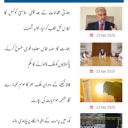
بھارتی اقدامات کے بعد قومی سلامتی کونسل کا
اجلاس کل طلب کر لیا: خواجہ آصف
23 Apr 2025
بھارت کا سندھ طاس معاہدہ فوری منسوخ کرنے،
پاکستانیوں کو ملک چھوڑنے کا حکم
23 Apr 2025
24 گھنٹے کے دوران ملک بھر کا موسم کیسا رہے
گا، محکمہ موسمیات کی رپورٹ
23 Apr 2025
مکہ میں پرمٹ کے بغیر داخلے پر پابندی عائد