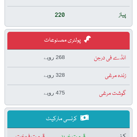
پیاز
220
پولٹری مصنوعات
انڈے فی درجن
268 روپے
زندہ مرغی
328 روپے
گوشت مرغی
475 روپے
کرنسی مارکیٹ
کرنسی
قیمتِ خرید
قیمتِ فروخت