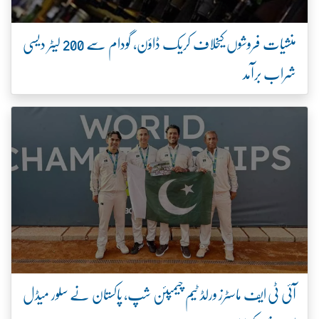
منشیات فروشوں کیخلاف کریک ڈاؤن، گودام سے 200 لیٹر دیسی
شراب برآمد
آئی ٹی ایف ماسٹرز ورلڈ ٹیم چیمپئن شپ، پاکستان نے سلور میڈل