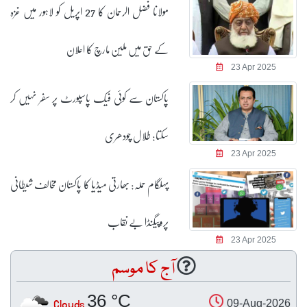
مولانا فضل الرحمان کا 27 اپریل کو لاہور میں غزہ
کے حق میں ملین مارچ کا اعلان
23 Apr 2025
پاکستان سے کوئی فیک پاسپورٹ پر سفر نہیں کر
سکتا: طلال چودھری
23 Apr 2025
پہلگام حملہ: بھارتی میڈیا کا پاکستان مخالف شیطانی
پروپیگنڈا بے نقاب
23 Apr 2025
آج کا موسم
36 °C
Clouds
09-Aug-2026