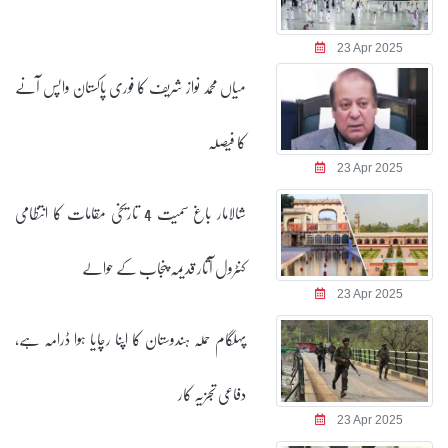
23 Apr 2025
میاں محمد نواز شریف کا فوری پاکستان واپس آنے
کا فیصلہ
23 Apr 2025
شالامار باغ سمیت 4 تاریخی مقامات کا انتظامی
کنٹرول آثار قدیمہ پنجاب کے حوالے
23 Apr 2025
پہلگام حملہ ہندوستان کا اپنا رچایا ہوا ڈرامہ ہے،
دفاعی تجزیہ کار
23 Apr 2025