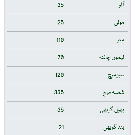
آلو
35
مولی
25
مٹر
110
لیموں چائنہ
70
سبز مرچ
120
شملہ مرچ
335
پھول گوبھی
35
بند گوبھی
21