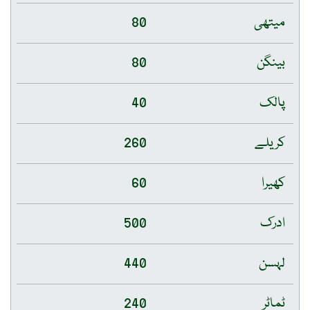
میتھی
80
بینگن
80
پالک
40
کریلے
260
کھیرا
60
ادرک
500
لہسن
440
ٹماٹر
240