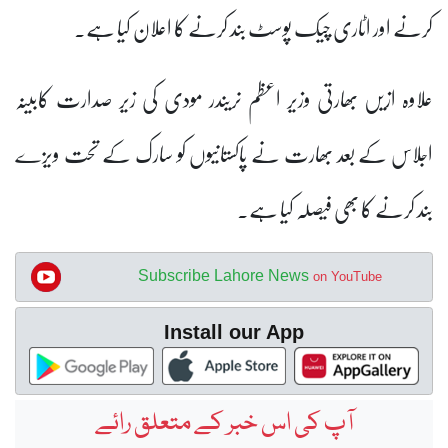
کرنے اور اٹاری چیک پوسٹ بند کرنے کا اعلان کیا ہے۔
علاوہ ازیں بھارتی وزیر اعظم نریندر مودی کی زیر صدارت کابینہ
اجلاس کے بعد بھارت نے پاکستانیوں کو سارک کے تحت ویزے
بند کرنے کا بھی فیصلہ کیا ہے۔
Subscribe Lahore News
on YouTube
Install our App
آپ کی اس خبر کے متعلق رائے