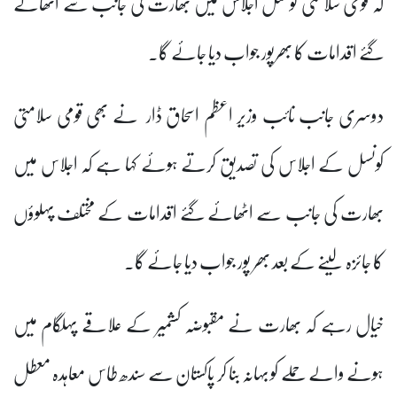
کہ قومی سلامتی کونسل اجلاس میں بھارت کی جانب سے اٹھائے
گئے اقدامات کا بھرپور جواب دیا جائے گا۔
دوسری جانب نائب وزیر اعظم اسحاق ڈار نے بھی قومی سلامتی
کونسل کے اجلاس کی تصدیق کرتے ہوئے کہا ہے کہ اجلاس میں
بھارت کی جانب سے اٹھائے گئے اقدامات کے مختلف پہلوؤں
کا جائزہ لینے کے بعد بھر پور جواب دیا جائے گا۔
خیال رہے کہ بھارت نے مقبوضہ کشمیر کے علاقے پہلگام میں
ہونے والے حملے کو بہانہ بنا کر پاکستان سے سندھ طاس معاہدہ معطل