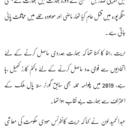
میں امریکی صدر بل کلنٹن کے دورہ بھارت میں بھارت نے چھٹی
سنگھ پورہ میں قتل عام کیا تھا، ماضی اور موجودہ حملے میں مماثلت پائی
جاتی ہے۔
حریت رہنما کا کہنا تھا کہ بھارت ہمدردی حاصل کرنے کے لئے
اتحادیوں سے فوجی مدد حاصل کرنے کے لئے وکٹم کارڑ کھیل رہا
ہے، 2019 میں پلوامہ حملہ بھی سابق گورنر ستہ پال ملک کے
اعتراف سے بھارت بے نقاب ہوا تھا۔
عبدالحمید لون نے کہا کہ حریت کانفرنس مودی حکومت کی معاشی