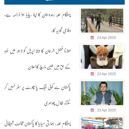
پہلگام حملہ ہندوستان کا اپنا رچایا ہوا ڈرامہ ہے،
دفاعی تجزیہ کار
23 Apr 2025
مولانا فضل الرحمان کا 27 اپریل کو لاہور میں غزہ
کے حق میں ملین مارچ کا اعلان
23 Apr 2025
پاکستان سے کوئی فیک پاسپورٹ پر سفر نہیں کر
سکتا: طلال چودھری
23 Apr 2025
پہلگام حملہ: بھارتی میڈیا کا پاکستان مخالف شیطانی