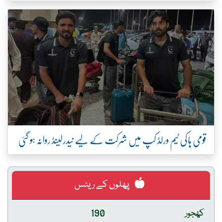
قومی ہاکی ٹیم ورلڈ کپ میں شرکت کے لیے نیدرلینڈ روانہ ہو گئی
پھلوں کے ریٹس
کھجور
190