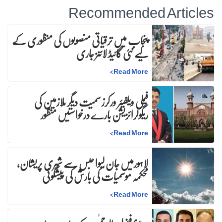
Recommended Articles
پنجاب میں ترقیاتی منصوبوں کی منظوری کے
لیے نئی گائیڈ لائنز جاری
>
Read More
فیملی ویلفیئر ورکرز سمیت دیگر ملازمین کی
ریگولرائزیشن بارے درخواستیں منظور
>
Read More
لاہورمیں جان لیوا حبس سے شہری پریشان،
محکمہ موسمیات کی بارش کی پیشگوئی
>
Read More