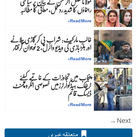
مولانا فضل الرحمٰن کے بیان پر سیاسی
رہنماؤں کا شدید ردعمل، معافی کا مطالبہ
>
Read More
غالب مارکیٹ: شراب پی کر گاڑی چلانے
اور ہلڑ بازی کی ویڈیو وائرل، 2 نوجوان گرفتار
>
Read More
پنجاب میں تجاوزات کے خاتمے کیلئے
ٹریفک ہیڈکوارٹرزمیں خصوصی انکروچمنٹ
ڈیسک قائم
>
Read More
Next →
متعلقہ خبریں