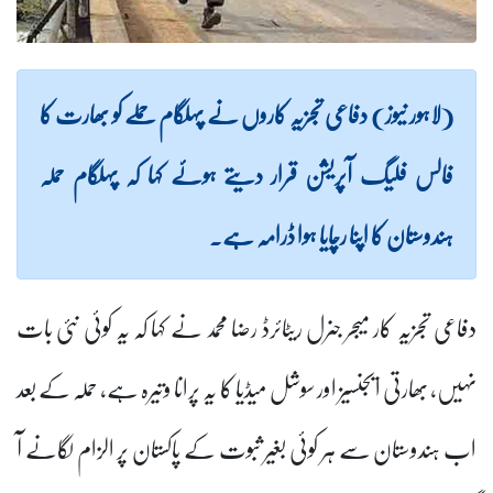
(لاہور نیوز) دفاعی تجزیہ کاروں نے پہلگام حملے کو بھارت کا
فالس فلیگ آپریشن قرار دیتے ہوئے کہا کہ پہلگام حملہ
ہندوستان کا اپنا رچایا ہوا ڈرامہ ہے۔
دفاعی تجزیہ کار میجر جنرل ریٹائرڈ رضا محمد نے کہا کہ یہ کوئی نئی بات
نہیں، بھارتی ایجنسیز اور سوشل میڈیا کا یہ پرانا وتیرہ ہے، حملہ کے بعد
اب ہندوستان سے ہر کوئی بغیر ثبوت کے پاکستان پر الزام لگانے آ