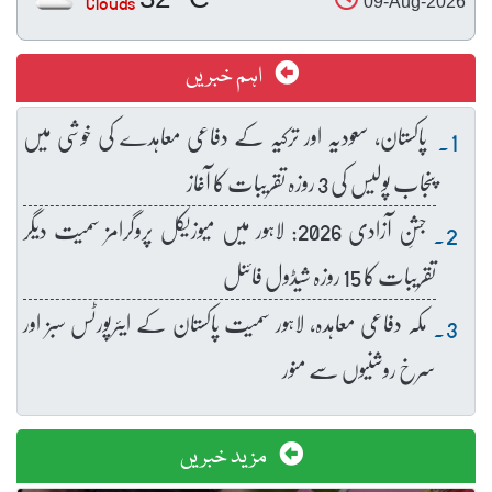
Clouds
09-Aug-2026
اہم خبریں
پاکستان، سعودیہ اور ترکیہ کے دفاعی معاہدے کی خوشی میں
پنجاب پولیس کی 3 روزہ تقریبات کا آغاز
جشنِ آزادی 2026: لاہور میں میوزیکل پروگرامز سمیت دیگر
تقریبات کا 15 روزہ شیڈول فائنل
مکہ دفاعی معاہدہ، لاہور سمیت پاکستان کے ایئرپورٹس سبز اور
سرخ روشنیوں سے منور
مزید خبریں