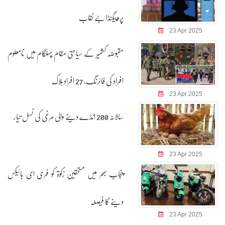
پروپیگنڈا بے نقاب
23 Apr 2025
مقبوضہ کشمیر کے سیاحتی مقام پہلگام میں نامعلوم
افراد کی فائرنگ، 27 افراد ہلاک
23 Apr 2025
سالانہ 200 انڈے دینے والی مرغی کی نسل تیار
23 Apr 2025
پنجاب بھر میں مستحقین زکوٰۃ کو فری ای بائیکس
دینے کا فیصلہ
23 Apr 2025