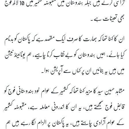
تراشی کرتے ہیں جبکہ ہندوستان میں مقبوضہ کشمیر میں 10 لاکھ فوج
بھی تعینات ہے۔
ان کا کہنا تھا کہ بھارت کا صرف ایک مقصد ہے کہ پاکستان کو بدنام
کیا جائے، ہمیں ہندوستان کو بےنقاب کرنا چاہیے، ہم یونائیٹڈ نیشن
میں ہیں یہ بتائیں ان پر کہاں سے آپریشن ہوا۔
مشاہد حسین سید کا مزید کہنا تھا کہ کشمیر کے عوام خود ہندوستانی فوج کو
قابض فوج سمجھتے ہیں، یہ ان کا اندرونی معاملہ ہے، مقبوضہ کشمیر
کے عوام آزادی چاہتے ہیں، یہ پاکستان پر الزام لگا رہے ہیں ہم