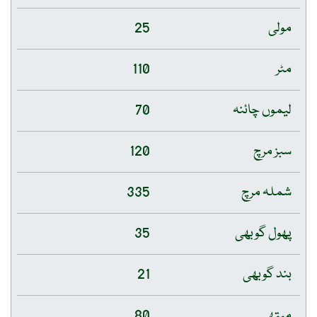
مولی
25
مٹر
110
لیموں چائنہ
70
سبز مرچ
120
شملہ مرچ
335
پھول گوبھی
35
بند گوبھی
21
میتھی
80