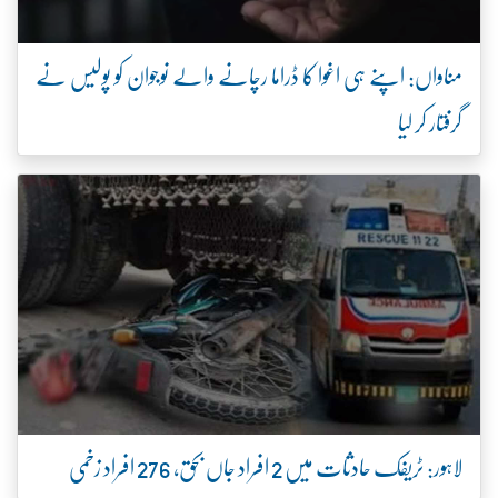
مناواں: اپنے ہی اغوا کا ڈراما رچانے والے نوجوان کو پولیس نے
گرفتار کر لیا
لاہور: ٹریفک حادثات میں 2 افراد جاں بحق، 276 افراد زخمی