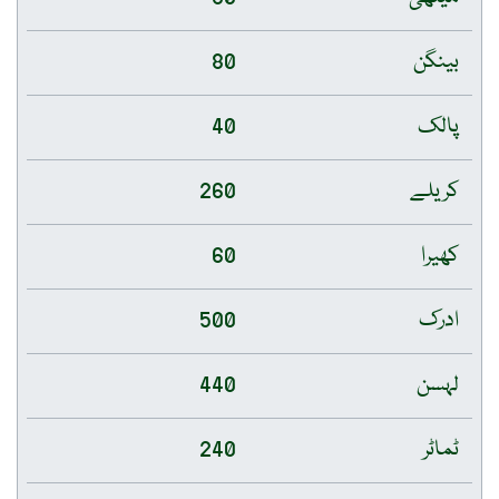
بینگن
80
پالک
40
کریلے
260
کھیرا
60
ادرک
500
لہسن
440
ٹماٹر
240