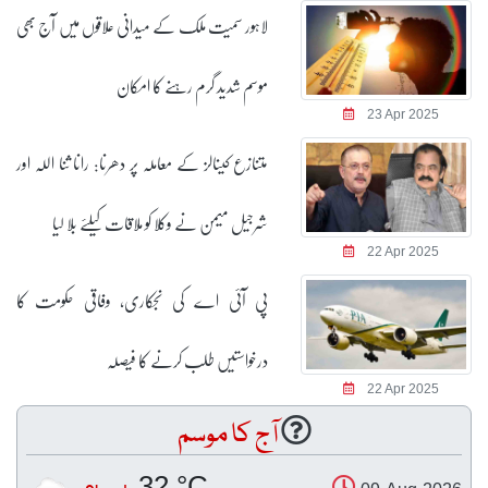
لاہور سمیت ملک کے میدانی علاقوں میں آج بھی
موسم شدید گرم رہنے کا امکان
23 Apr 2025
متنازع کینالز کے معاملہ پر دھرنا: رانا ثنا اللہ اور
شرجیل میمن نے وکلا کو ملاقات کیلئے بلا لیا
22 Apr 2025
پی آئی اے کی نجکاری، وفاقی حکومت کا
درخواستیں طلب کرنے کا فیصلہ
22 Apr 2025
آج کا موسم
32 °C