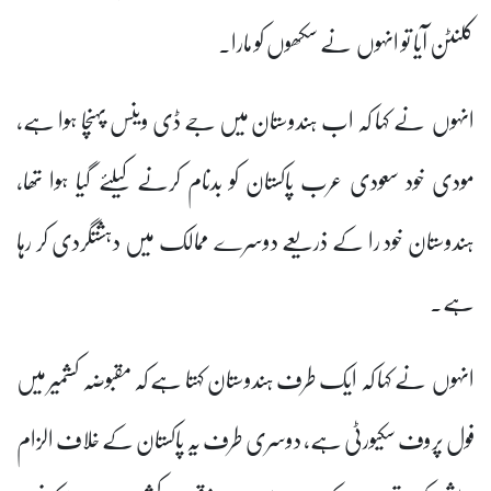
کلنٹن آیا تو انہوں نے سکھوں کو مارا۔
انہوں نے کہا کہ اب ہندوستان میں جے ڈی وینس پہنچا ہوا ہے،
مودی خود سعودی عرب پاکستان کو بدنام کرنے کیلئے گیا ہوا تھا،
ہندوستان خود را کے ذریعے دوسرے ممالک میں دہشتگردی کر رہا
ہے۔
انہوں نے کہا کہ ایک طرف ہندوستان کہتا ہے کہ مقبوضہ کشمیر میں
فول پروف سکیورٹی ہے، دوسری طرف یہ پاکستان کے خلاف الزام