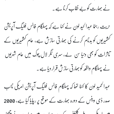
نے بھارت کو بے نقاب کرنا ہے۔
حریت رہنما عبدالحید لون نے کہا ہے کہ پہلگام فالس فلیگ آپریشن
کشمیریوں کو بدنام کرنے کی بھارتی سازش ہے، عام کشمیریوں کے
تاثرات کو بھی دنیا سن لے، سری نگر لال چوک میں عام شہریوں
نے پہلگام واقعہ کو بھارتی سازش قرار دیا ہے۔
عبدالحمید لون کا کہنا تھا کہ پہلگام فالس فلیگ آپریشن امریکی نائب
صدر ڈی وینس کے دورہ بھارت کے موقع پر رچایا گیا ہے، 2000