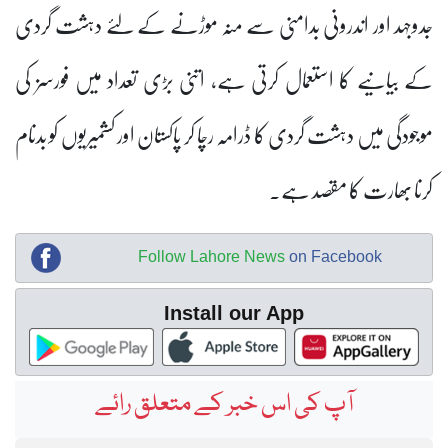
جدوجہد اور اندرونی بدامنی سے منہ موڑنے کے لئے دہشت گردی
کے بیانیے کا استعمال کرتی ہے، اتنی بڑی تعداد میں فورسز کی
موجودگی میں دہشت گردی کا ڈرامہ رچا کر پاکستان اور کشمیریوں کو بدنام
کرنا بھارت کا مقصد ہے۔
Follow Lahore News
on Facebook
Install our App
آپ کی اس خبر کے متعلق رائے