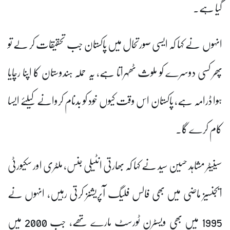
گیا ہے۔
انہوں نے کہا کہ ایسی صورتحال میں پاکستان جب تحقیقات کر لے تو
پھر کسی دوسرے کو ملوث ٹھہراتا ہے، یہ حملہ ہندوستان کا اپنا رچایا
ہوا ڈرامہ ہے، پاکستان اس وقت کیوں خود کو بدنام کروانے کیلئے ایسا
کام کرے گا۔
سینیٹر مشاہد حسین سید نے کہا کہ بھارتی انٹیلی جنس، ملٹری اور سکیورٹی
ایجنسیز ماضی میں بھی فالس فلیگ آپریشنز کرتی رہیں، انہوں نے
1995 میں بھی ویسٹرن ٹورسٹ مارے تھے، جب 2000 میں