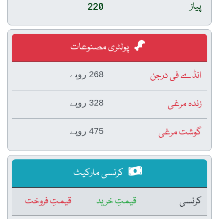
پیاز
220
پولٹری مصنوعات
انڈے فی درجن
268 روپے
زندہ مرغی
328 روپے
گوشت مرغی
475 روپے
کرنسی مارکیٹ
کرنسی
قیمتِ خرید
قیمتِ فروخت