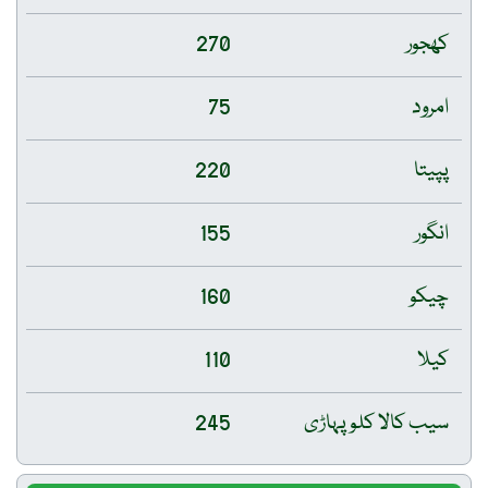
کھجور
270
امرود
75
پپیتا
220
انگور
155
چیکو
160
کیلا
110
سیب کالا کلو پہاڑی
245