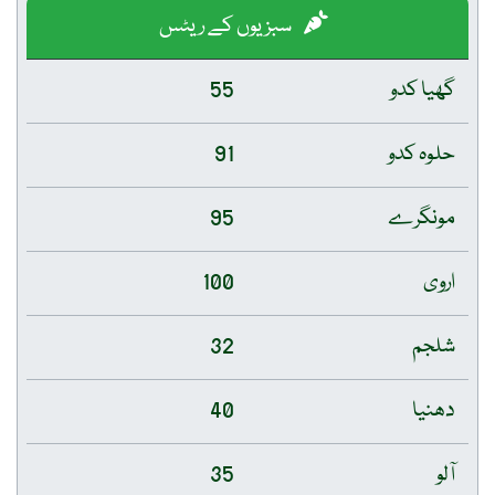
سبزیوں کے ریٹس
گھیا کدو
55
حلوہ کدو
91
مونگرے
95
اروی
100
شلجم
32
دھنیا
40
آلو
35