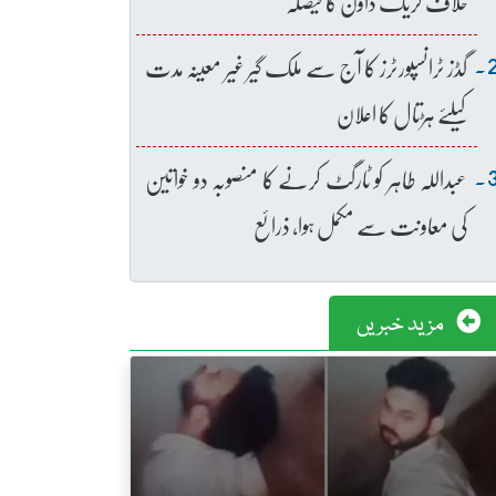
خلاف کریک ڈاؤن کا فیصلہ
گڈز ٹرانسپورٹرز کا آج سے ملک گیر غیر معینہ مدت
کیلئے ہڑتال کا اعلان
عبداللہ طاہر کو ٹارگٹ کرنے کا منصوبہ دو خواتین
کی معاونت سے مکمل ہوا، ذرائع
مزید خبریں