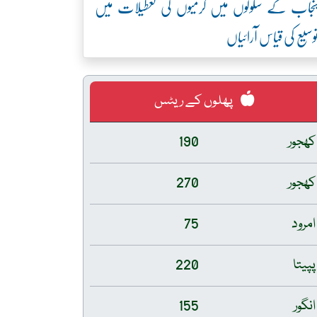
نجاب کے سکولوں میں گرمیوں کی تعطیلات میں
وسیع کی قیاس آرائیاں
پھلوں کے ریٹس
کھجور
190
کھجور
270
امرود
75
پپیتا
220
انگور
155