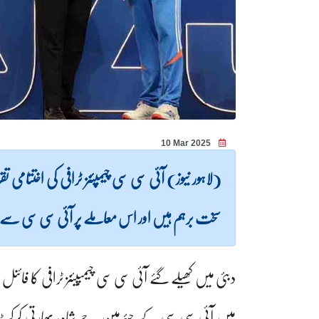
10 Mar 2025
(لاہور نیوز) آئی سی سی چیمپئنز ٹرافی کی اختتامی ت
سخت برہم ہیں اور اس معاملے پر آئی سی سی سے
دبئی میں کھیلے گئے آئی سی سی چیمپیئنز ٹرافی کا فائ
میں آئی سی سی کے چیئرمین جے شاہ، بھارتی کرکٹ بو