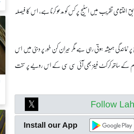
م
ق اختتامی تقریب میں اسٹیج پر کس کو مدعو کرنا ہے، اس کا فیصلہ
ر نمائندگی ہمیشہ ہوتی رہی ہے مگر حیران کن طور پر دبئی میں اس
کام کے ساتھ کرکٹ فینز بھی آئی سی سی کے اس رویے پر سخت
ت
ک
Follow La
Install our App