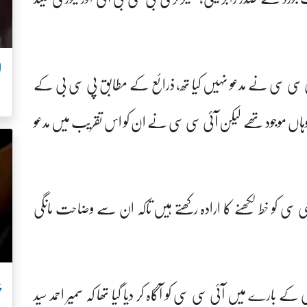
ئی سی سی نے مدعو نہیں کیا تھ، ذرائع کے مطابق پی سی بی کے
ل
سید وہاں موجود تھے لیکن آئی سی سی نے ان کو اس تقریب میں مدعو
سی کو خط لکھنے کا ارادہ رکھتے ہیں تاکہ ان سے وضاحت مانگی
پ
ے بارے میں آئی سی سی کو آگاہ کر دیا گیا تھا کہ سمیر احمد سید