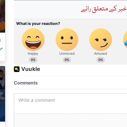
بر کے متعلق رائے
ل
گ