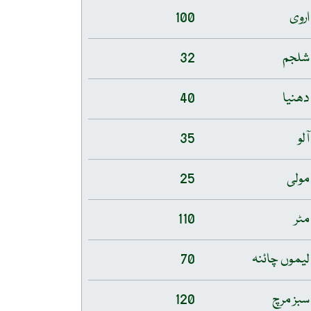
اروی
100
شلجم
32
دھنیا
40
آلو
35
مولی
25
مٹر
110
لیموں چائنہ
70
سبز مرچ
120