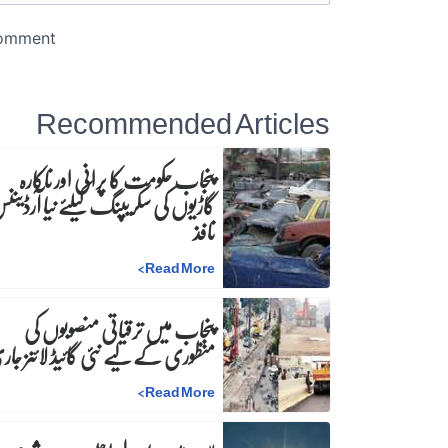
Recommended Articles
پنجاب حکومت کا پرانی اور ناکارہ
گاڑیوں کی سکریپنگ کیلئے نیا آرڈینن
نافذ
>
Read More
پنجاب میں ترقیاتی منصوبوں کی
منظوری کے لیے نئی گائیڈ لائنز جا
>
Read More