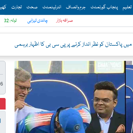
Th
تعلیم
پنجاب گورنمنٹ
جرم وانصاف
انٹرٹینمنٹ
صحت
تجارت
کھی
صرافہ بازار
چاندی تیزابی
تولہ: 6902
دس گ
یں پاکستان کو نظر انداز کرنے پر پی سی بی کا اظہار برہمی
26