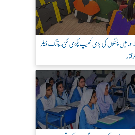
اہور میں پتنگوں کی بڑی کھیپ پکڑی گئی، پتنگ ڈیلر
رفتار