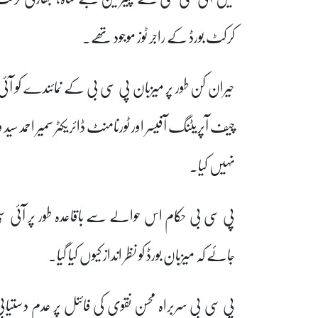
کرکٹ بورڈ کے راجر ٹوز موجود تھے۔
حیران کن طور پر میزبان پی سی بی کے نمائندے کو آ
چیف آپریٹنگ آفیسر اور ٹورنامنٹ ڈائریکٹر سمیر احمد 
نہیں کیا۔
پی سی بی حکام اس حوالے سے باقاعدہ طور پر آئی سی 
جائے کہ میزبان بورڈ کو نظر انداز کیوں کیا گیا۔
پی سی بی سربراہ محسن نقوی کی فائنل پر عدم دستیابی ک