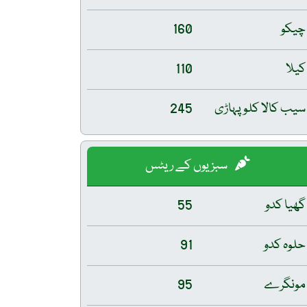
چیکو
160
کیلا
110
سیب کالا کلو پہاڑی
245
سبزیوں کے ریٹس
گھیا کدو
55
حلوہ کدو
91
مونگرے
95