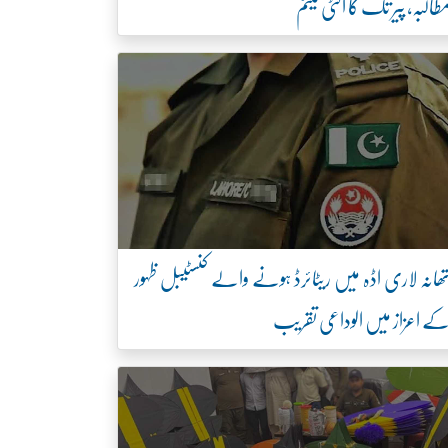
طالبہ، پیر تک کا الٹی میٹم
ھانہ لاری اڈہ میں ریٹائرڈ ہونے والے کنسٹیبل ظہور
ے اعزاز میں الوداعی تقریب