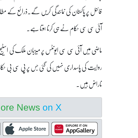
فائنل پر پاکستان کی نمائندگی کریں گے۔ذرائع کے مطاب
آئی سی سی حکام نے ہی کرنا ہوتا ہے۔
ماضی میں آئی سی سی ایونٹس پر میزبان ملک کی اسٹیج پ
روایت کی پاسداری نہیں کی گئی جس پر پی سی بی ح
ناراض ہیں۔
hore News
on X