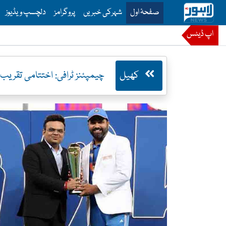
is is the main menu for Lahore News
صفحۂ اول
شہرکی خبریں
پروگرامز
دلچسپ ویڈیوز
اپ ڈیٹس
کھیل
چیمپئنز ٹرافی: اختتامی تقریب م