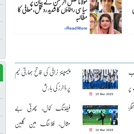
مولانا فضل الرحمٰن کے بیان پر
ی
سیاسی رہنماؤں کا شدید ردعمل، معافی کا
مطالبہ
>
Read More
یب
چیمپئنز ٹرافی کی فاتح بھارتی ٹیم
 پر
پر ڈالرز کی بارش
10 Mar 2025
گز
فیلڈنگ کمال، پھرتی بے
مثال، فلائنگ مین گلین
10 Mar 2025