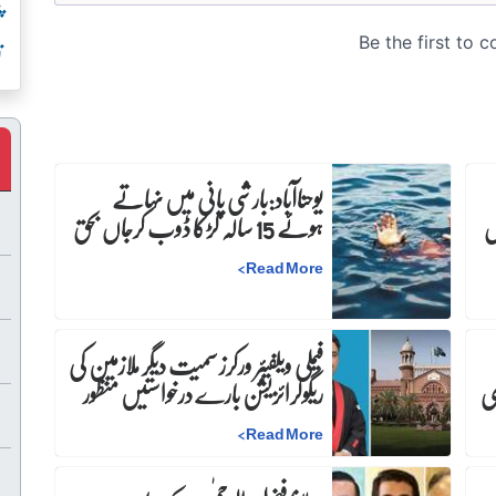
پ
ت
یوحناآباد:بارشی پانی میں نہاتے
س
ہوئے 15 سالہ لڑکا ڈوب کرجاں بحق
>
Read More
فیملی ویلفیئر ورکرز سمیت دیگر ملازمین کی
ری
ریگولرائزیشن بارے درخواستیں منظور
>
Read More