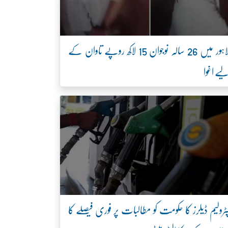
لاہور میں 26 سالہ نوجوان 15 لاکھ روپے تاوان کے
یے اغوا
ٹرولیم ڈیلرز کا حکومت کو مطالبات پر فوری فیصلے کا