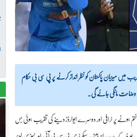
قریب میں میزبان پاکستان کو نظر انداز کرنے پر پی سی بی حکام
 وضاحت مانگی جائے گی۔
نل ختم ہونے پر ٹرافی اور دوسرے ایوارڈز دینے کی تقریب ہوئی جس
رڈ کے صدر راجربینی، سیکرٹری بی سی بی آئی اور نیوزی لیند