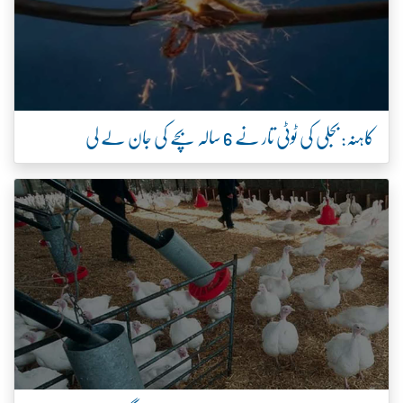
کاہنہ: بجلی کی ٹوٹی تار نے 6 سالہ بچے کی جان لے لی