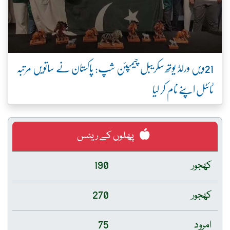
21ویں ورلڈ یوتھ سکریبل چیمپئن شپ: پاکستان نے ساتویں مرتبہ
ٹائٹل اپنے نام کر لیا
پھلوں کے ریٹس
کھجور
190
کھجور
270
امرود
75