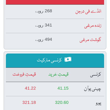
انڈے فی درجن
268 روپے
زندہ مرغی
341 روپے
گوشت مرغی
494 روپے
کرنسی مارکیٹ
کرنسی
قیمتِ خرید
قیمتِ فروخت
چینی یوآن
41.22
41.15
یورو
321.18
320.60