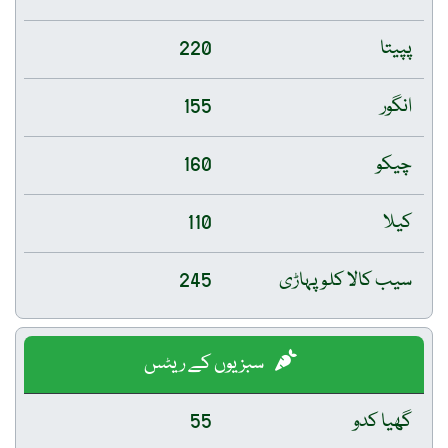
پپیتا
220
انگور
155
چیکو
160
کیلا
110
سیب کالا کلو پہاڑی
245
سبزیوں کے ریٹس
گھیا کدو
55