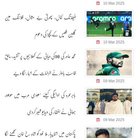
10 Mar 2025
فیلڈنگ کمال، پھرتی بے مثال، فلائنگ مین
گلین فلپس کے کیچز کی دھوم
10 Mar 2025
محمد عامر کی 90کی دہائی کے کھلاڑیوں پر تنقید،سابق
فاسٹ باولر نے الزامات کے انبار لگا دیے
09 Mar 2025
بابرعمرہ کی ادائیگی کیلئے سعودی عرب میں موجود،
بھائی نے افطار کی ویڈیو شیئر کردی
09 Mar 2025
پاکستان میں اتنا پیار ملا خود کو شاہ رخ خان سمجھنے لگا