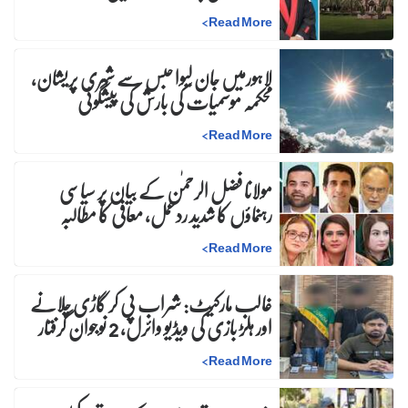
>
Read More
لاہورمیں جان لیوا حبس سے شہری پریشان،
محکمہ موسمیات کی بارش کی پیشگوئی
>
Read More
مولانا فضل الرحمٰن کے بیان پر سیاسی
رہنماؤں کا شدید ردعمل، معافی کا مطالبہ
>
Read More
غالب مارکیٹ: شراب پی کر گاڑی چلانے
اور ہلڑ بازی کی ویڈیو وائرل، 2 نوجوان گرفتار
>
Read More