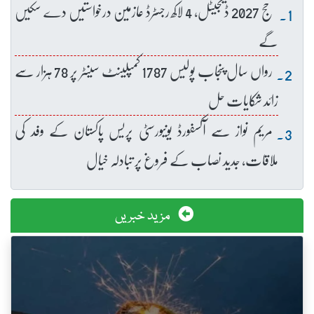
حج 2027 ڈیجیٹل، 4 لاکھ رجسٹرڈ عازمین درخواستیں دے سکیں
گے
رواں سال پنجاب پولیس 1787 کمپلینٹ سینٹر پر 78 ہزار سے
زائد شکایات حل
مریم نواز سے آکسفورڈ یونیورسٹی پریس پاکستان کے وفد کی
ملاقات، جدید نصاب کے فروغ پر تبادلہ خیال
مزید خبریں