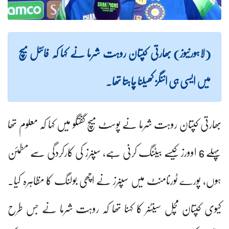
(لاہورنیوز) بھارتی کپتان روہت شرما نے کہا کہ فائنل میچ
میں ایسی ہی اننگز کھیلنا چاہتا تھا۔
بھارتی کپتان روہت شرما نے پوسٹ میچ گفتگو میں کہا کہ معلوم تھا
پہلے 6 اوورز کیسے بیٹنگ کرنی ہے، سپنرز کی کارکردگی سے مطمئن
ہوں، پورے ٹورنامنٹ میں سپنرز نے اچھی بولنگ کا مظاہرہ کیا۔
کیوی کپتان مچل سینٹنر کا کہنا تھا کہ روہت شرما نے جس طرح