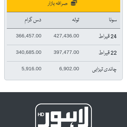
صرافہ بازار
سونا
تولہ
دس گرام
24 قیراط
366,457.00
427,436.00
22 قیراط
340,685.00
397,477.00
چاندی تیزابی
5,916.00
6,902.00