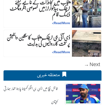
پنجاب میں تجاوزات کے خاتمے کیلئے
ٹریفک ہیڈکوارٹرزمیں خصوصی انکروچمنٹ
ڈیسک قائم
>
Read More
ڈی آئی جی ٹریفک پنجاب کا سنگین وائلیشن
پر سخت کارروائیوں کی ہدایت
>
Read More
Next →
متعلقہ خبریں
فائنل میچ میں ایسی ہی اننگز کھیلنا چاہتا تھا: بھارتی
کپتان