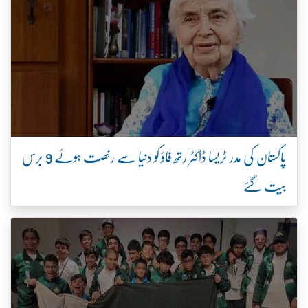
پاکستان کی مدر ٹریسا ڈاکٹر رتھ فاؤ کو دنیا سے رخصت ہوئے 9 برس
بیت گئے