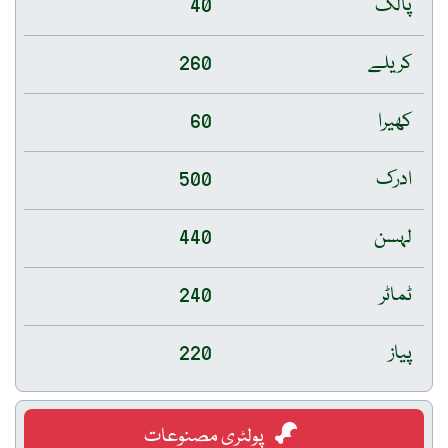
پالک
40
کریلے
260
کھیرا
60
ادرک
500
لہسن
440
ٹماٹر
240
پیاز
220
پولٹری مصنوعات