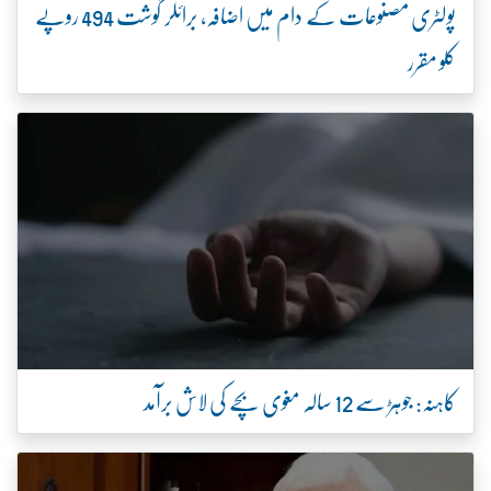
پولٹری مصنوعات کے دام میں اضافہ، برائلر گوشت 494 روپے
کلو مقرر
کاہنہ: جوہڑ سے 12 سالہ مغوی بچے کی لاش برآمد