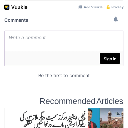
Recommended Articles
فیملی ویلفیئر ورکرز سمیت دیگر ملازمین کی
ریگولرائزیشن بارے درخواستیں منظور