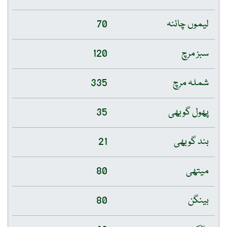
لیموں چائنہ
70
سبز مرچ
120
شملہ مرچ
335
پھول گوبھی
35
بند گوبھی
21
میتھی
80
بینگن
80