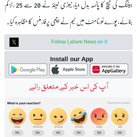
بیٹنگ کی میچ کا پانسہ بدل دیا، نیوزی لینڈ نے 20 سے 25 رنز کم
بنائے، پورے ٹورنامنٹ میں ٹیم نے اچھی پرفارمنس کا مظاہرہ کیا۔
Follow Lahore News
on X
Install our App
آپ کی اس خبر کے متعلق رائے