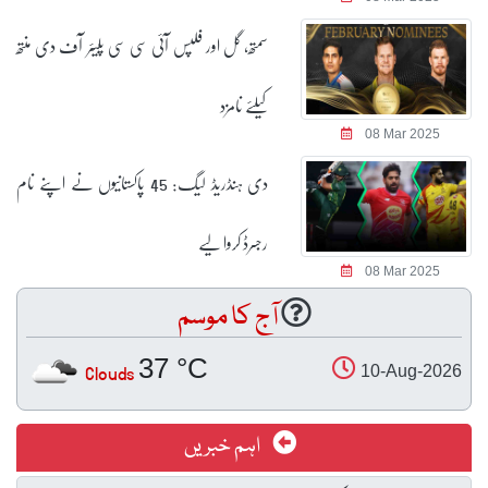
سمتھ، گل اور فلپس آئی سی سی پلیئر آف دی منتھ
کیلئے نامزد
08 Mar 2025
دی ہنڈریڈ لیگ: 45 پاکستانیوں نے اپنے نام
رجسرڈ کروا لیے
08 Mar 2025
آج کا موسم
37 °C
Clouds
10-Aug-2026
اہم خبریں