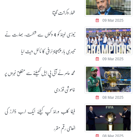
تھا: وکرانت گپتا
09 Mar 2025
نیوزی لینڈ کو 4 وکٹوں سے شکست، بھارت نے
تیسری بار چیمپئنز ٹرافی کا ٹائٹل جیت لیا
09 Mar 2025
محمد عامر نے آئی پی ایل کھیلنے سے متعلق خبروں پر
خاموشی توڑ دی
08 Mar 2025
فیفا کلب ورلڈ کپ کیلئے ایک ارب ڈالرز کی
انعامی رقم مقرر
08 Mar 2025