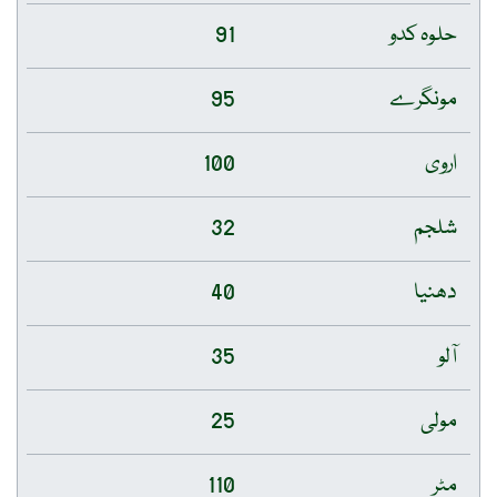
حلوہ کدو
91
مونگرے
95
اروی
100
شلجم
32
دھنیا
40
آلو
35
مولی
25
مٹر
110