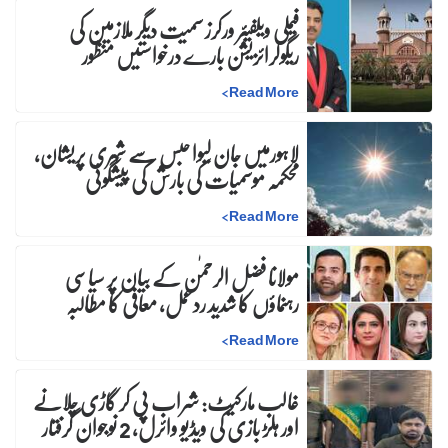
فیملی ویلفیئر ورکرز سمیت دیگر ملازمین کی
ریگولرائزیشن بارے درخواستیں منظور
>
Read More
لاہورمیں جان لیوا حبس سے شہری پریشان،
محکمہ موسمیات کی بارش کی پیشگوئی
>
Read More
مولانا فضل الرحمٰن کے بیان پر سیاسی
رہنماؤں کا شدید ردعمل، معافی کا مطالبہ
>
Read More
غالب مارکیٹ: شراب پی کر گاڑی چلانے
اور ہلڑ بازی کی ویڈیو وائرل، 2 نوجوان گرفتار