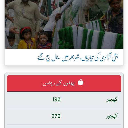
جشنِ آزادی کی تیاریاں، شہربھر میں سٹال سج گئے
پھلوں کے ریٹس
کھجور
190
کھجور
270