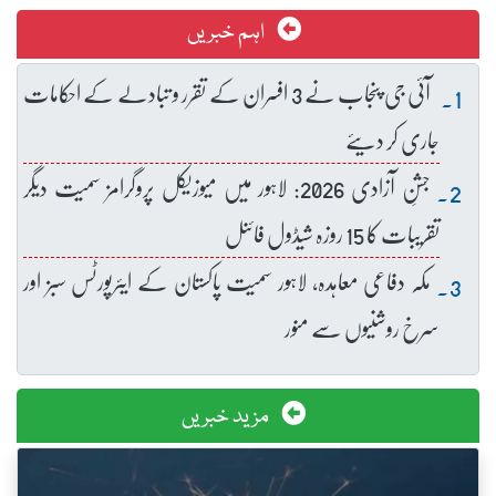
اہم خبریں
آئی جی پنجاب نے 3 افسران کے تقرر و تبادلے کے احکامات
جاری کر دیئے
جشنِ آزادی 2026: لاہور میں میوزیکل پروگرامز سمیت دیگر
تقریبات کا 15 روزہ شیڈول فائنل
مکہ دفاعی معاہدہ، لاہور سمیت پاکستان کے ایئرپورٹس سبز اور
سرخ روشنیوں سے منور
مزید خبریں