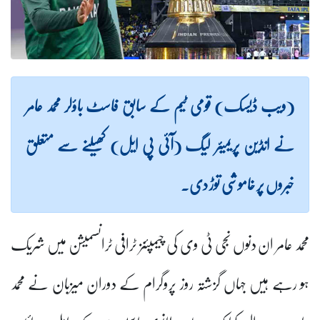
(ویب ڈیسک) قومی ٹیم کے سابق فاسٹ باؤلر محمد عامر
نے انڈین پریمیئر لیگ (آئی پی ایل) کھیلنے سے متعلق
خبروں پر خاموشی توڑ دی۔
محمد عامر ان دنوں نجی ٹی وی کی چیمپئنز ٹرافی ٹرانسمیشن میں شریک
ہو رہے ہیں جہاں گزشتہ روز پروگرام کے دوران میزبان نے محمد