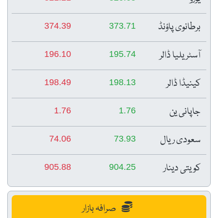
برطانوی پاؤنڈ
374.39
373.71
آسٹریلیا ڈالر
196.10
195.74
کینیڈا ڈالر
198.49
198.13
جاپانی ین
1.76
1.76
سعودی ریال
74.06
73.93
کویتی دینار
905.88
904.25
صرافہ بازار