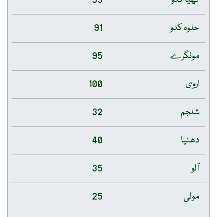
حلوہ کدو
91
مونگرے
95
اروی
100
شلجم
32
دھنیا
40
آلو
35
مولی
25