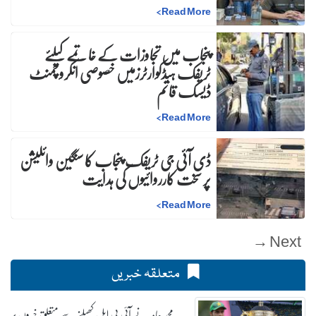
>
Read More
پنجاب میں تجاوزات کے خاتمے کیلئے
ٹریفک ہیڈکوارٹرزمیں خصوصی انکروچمنٹ
ڈیسک قائم
>
Read More
ڈی آئی جی ٹریفک پنجاب کا سنگین وائلیشن
پر سخت کارروائیوں کی ہدایت
>
Read More
Next →
متعلقہ خبریں
محمد عامر نے آئی پی ایل کھیلنے سے متعلق خبروں پر