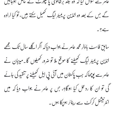
عامر سے سوال کیا کہ وہ جلد برطانوی پاسپورٹ کے حامل ہوجائیں
گے جس کے بعد وہ انڈین پریمیئر لیگ کھیل سکتے ہیں، تو کیا ارادہ
ہے؟۔
سابق فاسٹ باؤلر محمد عامر نے جواب دیا کہ اگر اگلے سال تک مجھے
انڈین پریمیئر لیگ کھیلنے کا موقع ملا تو ضرور کھیلوں گا۔میزبان نے
عامر سے پوچھا کہ جب پاکستان میں آئی پی ایل کھیلنے پر تنقید کی جائے
گی تو ان کا ردعمل کیا ہوگا؟، جس پر عامر نے جواب دیا کہ میں
انٹرنیشنل کرکٹ سے ریٹائر ہوچکا ہوں۔