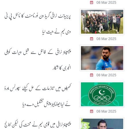
08 Mar 2025
پریزیڈنٹ ٹرافی گریڈ ون ٹورنامنٹ کا ٹائٹل پی ٹی
وی ٹیم نے جیت لیا
08 Mar 2025
چیمپئنز ٹرافی کے فائنل سے قبل ویرات کوہلی
انجری کا شکار
08 Mar 2025
کھیلوں میں تنازعات کے حل کیلئے سپورٹس بورڈ
نے ایڈجیوڈیکیٹر پینل تشکیل دے دیا
08 Mar 2025
چیمپئنز ٹرافی میں قومی ٹیم نے محنت کی لیکن نتائج