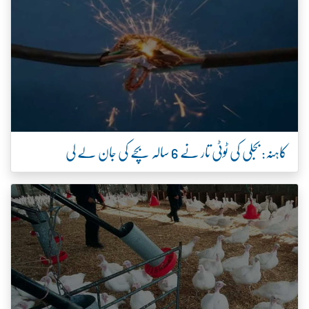
کاہنہ: بجلی کی ٹوٹی تار نے 6 سالہ بچے کی جان لے لی