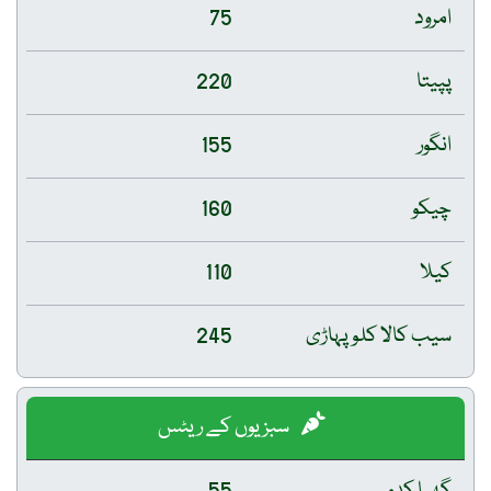
امرود
75
پپیتا
220
انگور
155
چیکو
160
کیلا
110
سیب کالا کلو پہاڑی
245
سبزیوں کے ریٹس
گھیا کدو
55