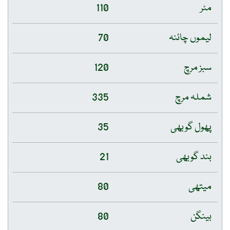
مٹر
110
لیموں چائنہ
70
سبز مرچ
120
شملہ مرچ
335
پھول گوبھی
35
بند گوبھی
21
میتھی
80
بینگن
80