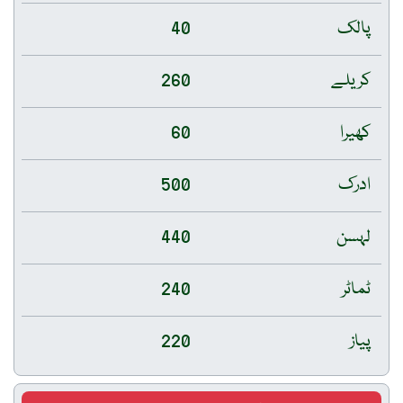
پالک
40
کریلے
260
کھیرا
60
ادرک
500
لہسن
440
ٹماٹر
240
پیاز
220