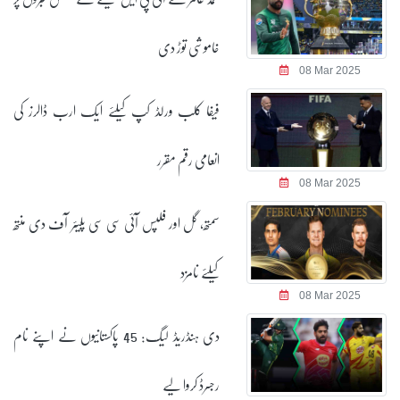
خاموشی توڑ دی
08 Mar 2025
فیفا کلب ورلڈ کپ کیلئے ایک ارب ڈالرز کی
انعامی رقم مقرر
08 Mar 2025
سمتھ، گل اور فلپس آئی سی سی پلیئر آف دی منتھ
کیلئے نامزد
08 Mar 2025
دی ہنڈریڈ لیگ: 45 پاکستانیوں نے اپنے نام
رجسرڈ کروا لیے