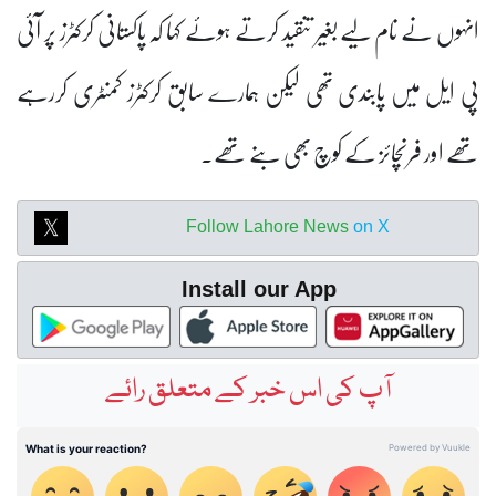
انہوں نے نام لیے بغیر تنقید کرتے ہوئے کہا کہ پاکستانی کرکٹرز پر آئی
پی ایل میں پابندی تھی لیکن ہمارے سابق کرکٹرز کمنٹری کررہے
تھے اور فرنچائز کے کوچ بھی بنے تھے۔
Follow Lahore News
on X
Install our App
آپ کی اس خبر کے متعلق رائے