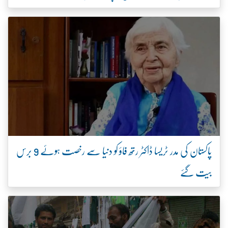
پاکستان کی مدر ٹریسا ڈاکٹر رتھ فاؤ کو دنیا سے رخصت ہوئے 9 برس
بیت گئے