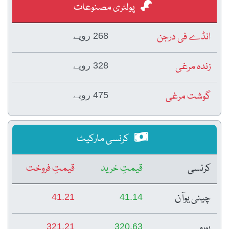
پولٹری مصنوعات
انڈے فی درجن
268 روپے
زندہ مرغی
328 روپے
گوشت مرغی
475 روپے
کرنسی مارکیٹ
کرنسی
قیمتِ خرید
قیمتِ فروخت
چینی یوآن
41.21
41.14
یورو
321.21
320.63