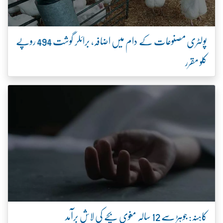
پولٹری مصنوعات کے دام میں اضافہ، برائلر گوشت 494 روپے
کلو مقرر
کاہنہ: جوہڑ سے 12 سالہ مغوی بچے کی لاش برآمد