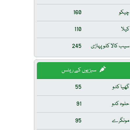
چیکو
160
کیلا
110
سیب کالا کلو پہاڑی
245
سبزیوں کے ریٹس
گھیا کدو
55
حلوہ کدو
91
مونگرے
95