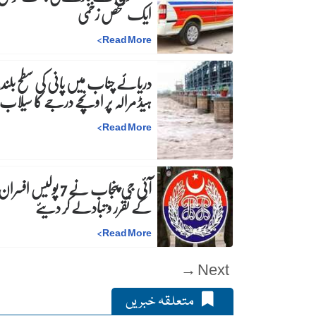
ایک شخص زخمی
>
Read More
دریائے چناب میں پانی کی سطح بلند،
ہیڈ مرالہ پر اونچے درجے کا سیلاب
>
Read More
آئی جی پنجاب نے 7 پولیس افسرا
کے تقرر و تبادلے کر دیئے
>
Read More
Next →
متعلقہ خبریں