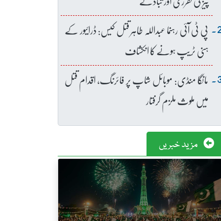
پیز کی تقرری اور تبادلے
پی ٹی آئی رہنما عبداللہ طاہر قتل کیس: ڈرائیور کے
ہنی ٹریپ ہونے کا انکشاف
مانگا منڈی: موبائل شاپ پر فائرنگ، اقدام قتل
میں ملوث ملزم گرفتار
مزید خبریں