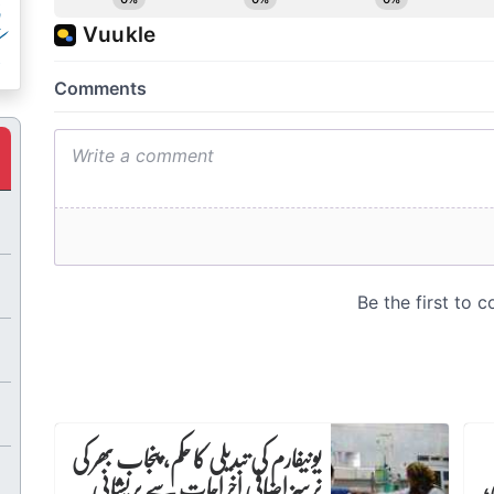
پ
ک
یونیفارم کی تبدیلی کا حکم، پنجاب بھر کی
،
نرسز اضافی اخراجات سے پریشانی