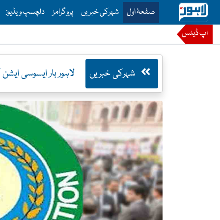
is is the main menu for Lahore News
صفحۂ اول
شہرکی خبریں
پروگرامز
دلچسپ ویڈیوز
اپ ڈیٹس
شہرکی خبریں
لاہور بار ایسوسی ایشن کے سالا