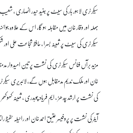
سیکرٹری لاہور بار کی سیٹ پر جنید حیدر انصاری ، شعیب
بھلہ اور وقار خان میں مقابلہ ہو گا، اس کے علاوہ ج
سیکرٹری کی سیٹ پر ثمینہ بسرا ، حافظ شجاعت علی اور ش
مزید برآں فنانس سیکرٹری کی نشست پر تین امیدوار مدم
خان اور ملک ندیم مدمقابل ہوں گے، لائبریری سیکرٹر
کی نشست پر ارشد چدھڑ ، ایم فریاد چوہدری ، ثمینہ کھوک
آیٹر کی نشست پر پروفیسر عتیق احمد خان اور راحیلہ حفیظ ر