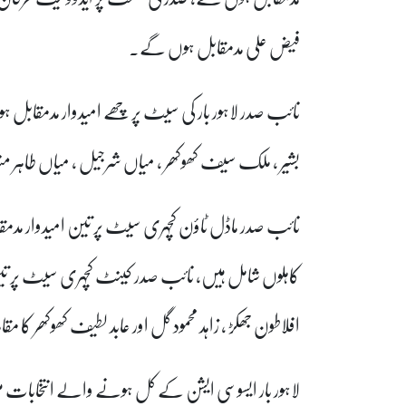
فیض علی مدمقابل ہوں گے۔
نائب صدر لاہور بار کی سیٹ پر چھے امیدوار مدمقابل
بشیر ، ملک سیف کھوکھر ، میاں شرجیل ، میاں طاہر منیر او
نائب صدر ماڈل ٹاؤن کچہری سیٹ پر تین امیدوار مد
کاہلوں شامل ہیں، نائب صدر کینٹ کچہری سیٹ پر ت
افلاطون جھکڑ ، زاہد محمود گل اور عابد لطیف کھوکھر کا مقاب
لاہور بار ایسوسی ایشن کے کل ہونے والے انتخابات می