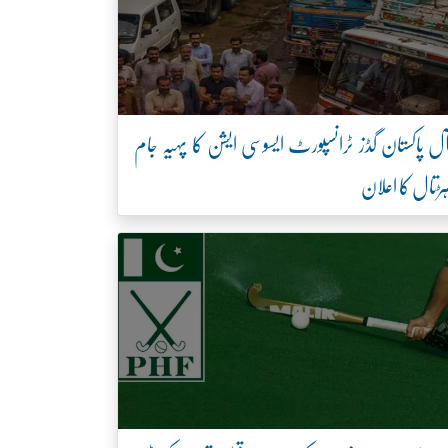
ل پاکستان گڈز ٹرانسپورٹ ایسوسی ایشن کا پہیہ جام
ڑتال کا اعلان