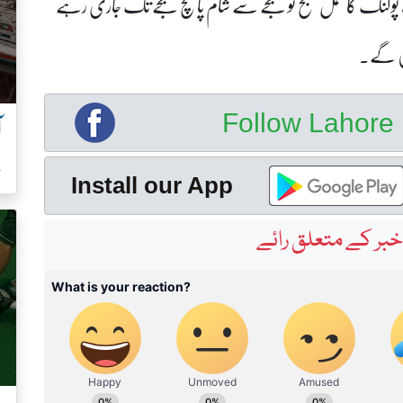
، پولنگ کا عمل صبح نو بجے سے شام پانچ بجے تک جاری رہے
یں گے۔
آ
Follow Lahor
ہ
Install our App
بر کے متعلق رائے