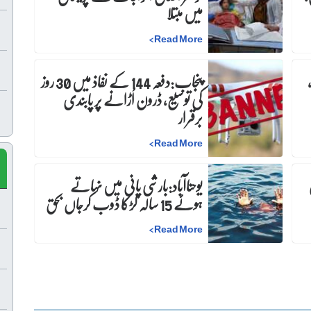
میں مبتلا
>
Read More
پنجاب:دفعہ 144 کے نفاذ میں 30 روز
کی توسیع، ڈرون اُڑانے پر پابندی
برقرار
>
Read More
ن
یوحناآباد:بارشی پانی میں نہاتے
ہوئے 15 سالہ لڑکا ڈوب کرجاں بحق
>
Read More