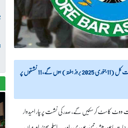
(لاہور نیوز) لاہور بار ایسوسی ایشن کے سالانہ انتخابات کل (11 جنوری 2025 بروز ہفتہ) ہوں گے، 11 نشستوں پر
ئیو میٹرک سسٹم کے تحت ووٹ کاسٹ کر سکیں گے، صدر کی نشست پر چار امیدوار
ت باجوہ ، مبشر رحمنٰ چوہدری ، ادیب اسلم بھنڈر اور میاں