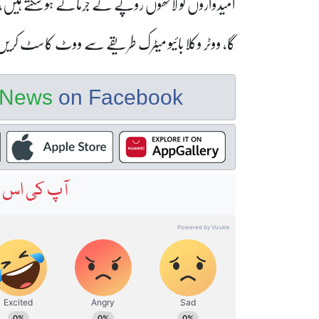
امیدواروں کو لاکھوں روپے کے جرمانے ہو سکتے ہیں
گا، ووٹر وکلا بائیو میٹرک طریقے سے ووٹ کاسٹ کر
e News
on Facebook
آپ کی اس خ