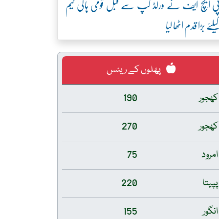
ی ایچ ایف نے ورلڈ کپ سے قبل قومی ہاکی ٹیم
یلئے بڑا قدم اٹھا لیا
پھلوں کے ریٹس
کھجور
190
کھجور
270
امرود
75
پپیتا
220
انگور
155