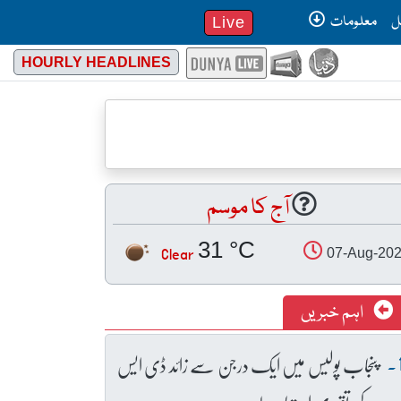
ل
معلومات
Live
HOURLY HEADLINES
آج کا موسم
31 °C
Clear
07-Aug-20
اہم خبریں
پنجاب پولیس میں ایک درجن سے زائد ڈی ایس