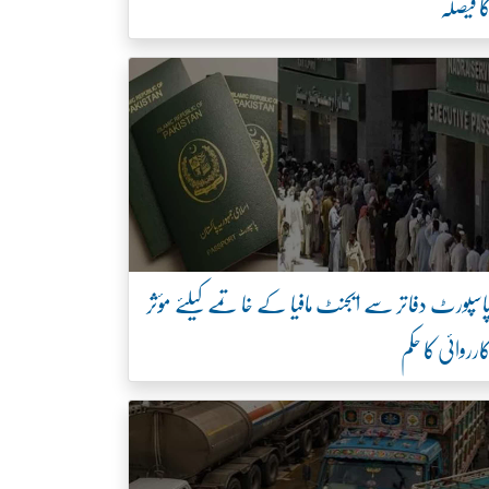
ا فیصلہ
اسپورٹ دفاتر سے ایجنٹ مافیا کے خاتمے کیلئے مؤثر
ارروائی کا حکم