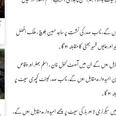
 ہوں گے، نائب صدر کی نشست پر ساجد حسین بلوچ ، ملک افضل
ف
ر ہمایوں ظہیر بھٹی کا مقابلہ ہو گا۔
مقابل ہوں گے جن میں آصف کنول خان ، اسلم بھلر اور وقاص
ین امیدوار مدمقابل ہوں گے، نائب صدر کینٹ کچہری سیٹ پر
لہ ہو گا۔
ن
ں سیکرٹری لاہور بار کی سیٹ پر چھے امیدوار مدمقابل ہوں گے،