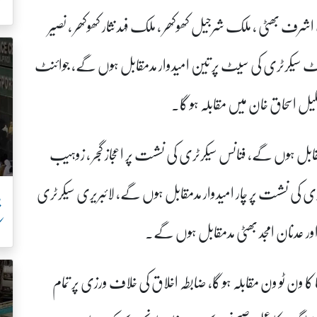
ک
 اشرف بھٹی ، ملک شرجیل کھوکھر ، ملک فہد نثار کھوکھر ، نصیر
وائنٹ سیکرٹری کی سیٹ پر تین امیدوار مدمقابل ہوں گے، جوائنٹ
کیل اسحاق خان میں مقابلہ ہو گا۔
قابل ہوں گے، فنانس سیکرٹری کی نشست پر اعجاز گجر ، زوہیب
ی کی نشست پر چار امیدوار مدمقابل ہوں گے، لائبریری سیکرٹری
پ
ک
ھر اور عدنان امجد بھٹی مدمقابل ہوں گے۔
انا کا ون ٹو ون مقابلہ ہو گا، ضابطہ اخلاق کی خلاف ورزی پر تمام