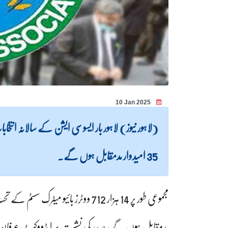
10 Jan 2025
35 امیدوار مدمقابل ہوں گے۔
مجموعی طور پر 14 ہزار 712 ووٹرز با
مدمقابل ہوں گے، صدر کی نشست پر ایڈووکیٹ عرفان حیا