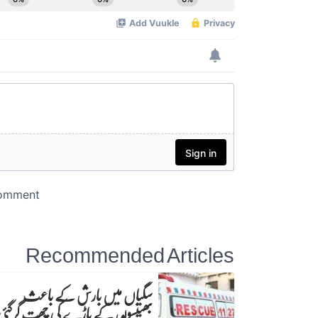
Recommended Articles
سگیاں میں بارش کے باعث
بھینسوں کے باڑے کی چھت گرگئی