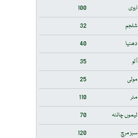
اروی
100
شلجم
32
دھنیا
40
آلو
35
مولی
25
مٹر
110
لیموں چائنہ
70
سبز مرچ
120