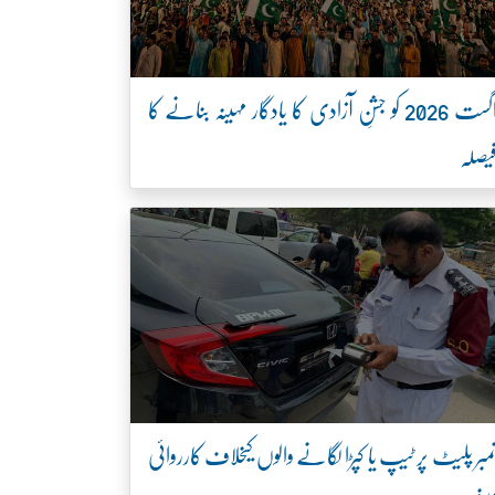
اگست 2026 کو جشنِ آزادی کا یادگار مہینہ بنانے کا
یصلہ
مبر پلیٹ پر ٹیپ یا کپڑا لگانے والوں کیخلاف کارروائی