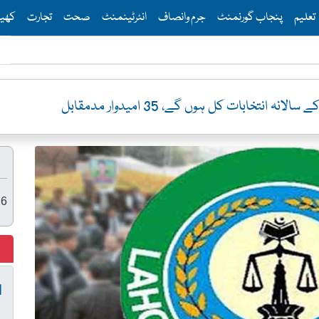
Th
تعلیم
پنجاب گورنمنٹ
جرم وانصاف
انٹرٹینمنٹ
صحت
تجارت
کھی
نہ انتخابات کل ہوں گے، 35 امیدوار مدمقابل
26