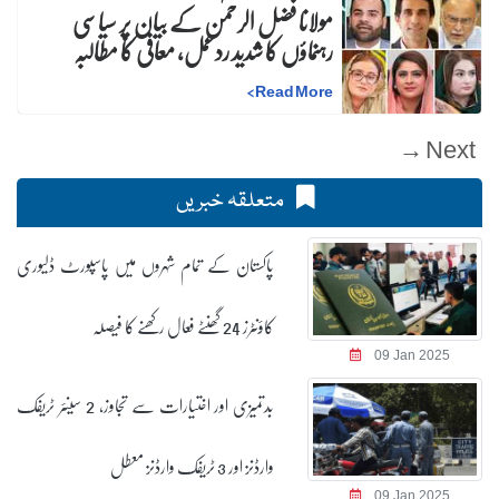
مولانا فضل الرحمٰن کے بیان پر سیاسی
رہنماؤں کا شدید ردعمل، معافی کا مطالبہ
>
Read More
Next →
متعلقہ خبریں
پاکستان کے تمام شہروں میں پاسپورٹ ڈلیوری
کاؤنٹرز 24 گھنٹے فعال رکھنے کا فیصلہ
09 Jan 2025
بدتمیزی اور اختیارات سے تجاوز، 2 سینئر ٹریفک
وارڈنز اور 3 ٹریفک وارڈنز معطل
09 Jan 2025