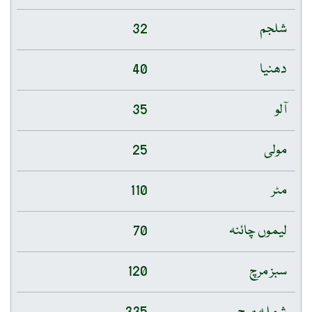
شلجم
32
دھنیا
40
آلو
35
مولی
25
مٹر
110
لیموں چائنہ
70
سبز مرچ
120