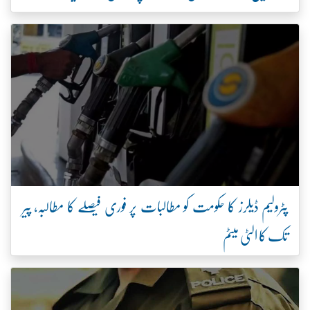
پٹرولیم ڈیلرز کا حکومت کو مطالبات پر فوری فیصلے کا مطالبہ، پیر
تک کا الٹی میٹم