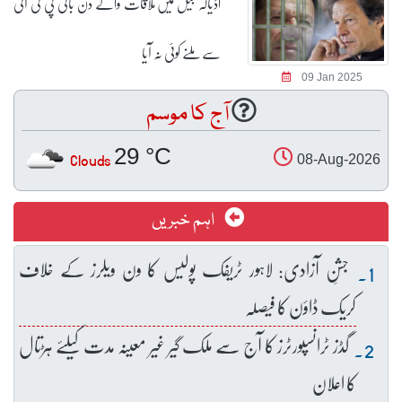
اڈیالہ جیل میں ملاقات والے دن بانی پی ٹی آئی
سے ملنے کوئی نہ آیا
09 Jan 2025
آج کا موسم
29 °C
Clouds
08-Aug-2026
اہم خبریں
جشنِ آزادی: لاہور ٹریفک پولیس کا ون ویلرز کے خلاف
کریک ڈاؤن کا فیصلہ
گڈز ٹرانسپورٹرز کا آج سے ملک گیر غیر معینہ مدت کیلئے ہڑتال
کا اعلان