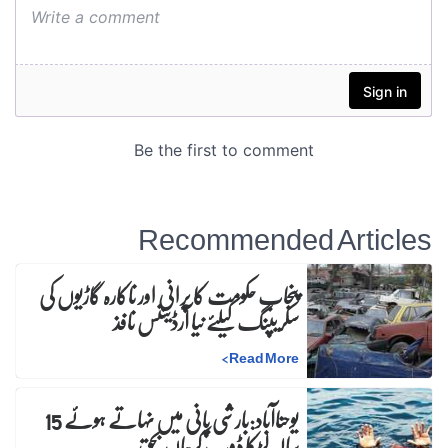
Recommended Articles
پنجاب حکومت کا پرانی اور ناکارہ گاڑیوں کی
سکریپنگ کیلئے نیا آرڈیننس نافذ
>
Read More
یوحناآباد:بارشی پانی میں نہاتے ہوئے 15
سالہ لڑکا ڈوب کرجاں بحق