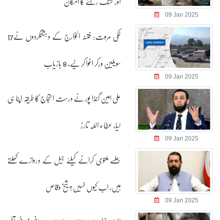
اور خشک رہنے کا امکان
09 Jan 2025
لکی مروت: فتنہ الخوارج کے دہشتگردوں نے17
سویلین ورکر اغوا کر لیے، 8 بازیاب
09 Jan 2025
علی امین گنڈا پور نے درست احتجاج کا طریقہ اپنا ہی
لیا، عطاء اللہ تارڑ
09 Jan 2025
جلسے ملتوی کرانے کیلئے جیل کے دروازے کھلتے
ہیں، اب کیوں نہیں؟ شیخ وقاص
09 Jan 2025