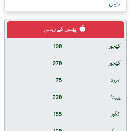
آرائیاں
پھلوں کے ریٹس
کھجور
190
کھجور
270
امرود
75
پپیتا
220
انگور
155