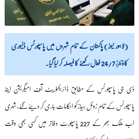
(لاہور نیوز) پاکستان کے تمام شہروں میں پاسپورٹس ڈلیوری
کاؤنٹرز 24/7 فعال رکھنے کا فیصلہ کر لیا گیا۔
ڈی جی پاسپورٹس کے مطابق ڈائریکٹوریٹ آف امیگریشن اینڈ
پاسپورٹس کے تمام زونل ہیڈز کو احکامات جاری کر دیئے گئے، شہری
اب ملک بھر کے 227 پاسپورٹ دفاتر میں کسی بھی وقت