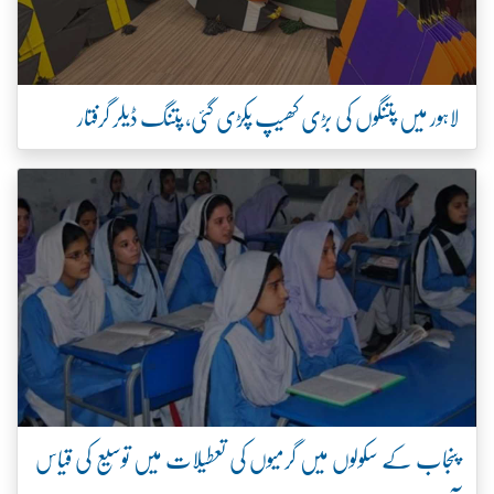
لاہور میں پتنگوں کی بڑی کھیپ پکڑی گئی، پتنگ ڈیلر گرفتار
پنجاب کے سکولوں میں گرمیوں کی تعطیلات میں توسیع کی قیاس