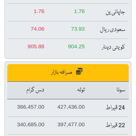
جاپانی ین
1.76
1.76
سعودی ریال
74.06
73.93
کویتی دینار
905.88
904.25
صرافہ بازار
سونا
تولہ
دس گرام
24 قیراط
366,457.00
427,436.00
22 قیراط
340,685.00
397,477.00