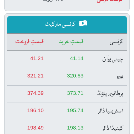
کرنسی مارکیٹ
کرنسی
قیمتِ خرید
قیمتِ فروخت
چینی یوآن
41.21
41.14
یورو
321.21
320.63
برطانوی پاؤنڈ
374.39
373.71
آسٹریلیا ڈالر
196.10
195.74
کینیڈا ڈالر
198.49
198.13