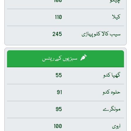
چیکو
160
کیلا
110
سیب کالا کلو پہاڑی
245
سبزیوں کے ریٹس
گھیا کدو
55
حلوہ کدو
91
مونگرے
95
اروی
100