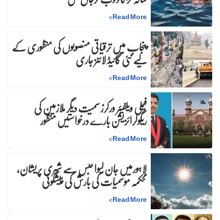
>
Read More
پنجاب میں ترقیاتی منصوبوں کی منظوری کے
لیے نئی گائیڈ لائنز جاری
>
Read More
فیملی ویلفیئر ورکرز سمیت دیگر ملازمین کی
ریگولرائزیشن بارے درخواستیں منظور
>
Read More
لاہورمیں جان لیوا حبس سے شہری پریشان،
محکمہ موسمیات کی بارش کی پیشگوئی
>
Read More