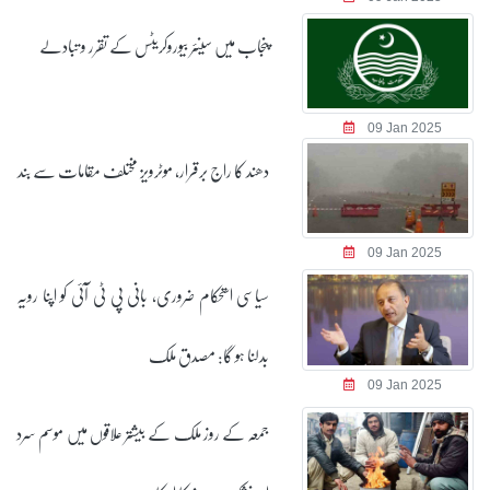
پنجاب میں سینئر بیوروکریٹس کے تقرر و تبادلے
09 Jan 2025
دھند کا راج برقرار، موٹرویز مختلف مقامات سے بند
09 Jan 2025
سیاسی استحکام ضروری، بانی پی ٹی آئی کو اپنا رویہ
بدلنا ہو گا: مصدق ملک
09 Jan 2025
جمعہ کے روز ملک کے بیشتر علاقوں میں موسم سرد