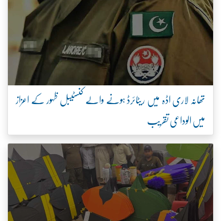
تھانہ لاری اڈہ میں ریٹائرڈ ہونے والے کنسٹیبل ظہور کے اعزاز
میں الوداعی تقریب