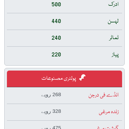
ادرک
500
لہسن
440
ٹماٹر
240
پیاز
220
پولٹری مصنوعات
انڈے فی درجن
268 روپے
زندہ مرغی
328 روپے
گوشت مرغی
475 روپے