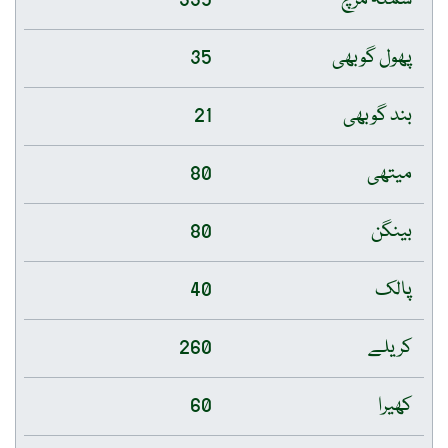
شملہ مرچ
335
پھول گوبھی
35
بند گوبھی
21
میتھی
80
بینگن
80
پالک
40
کریلے
260
کھیرا
60