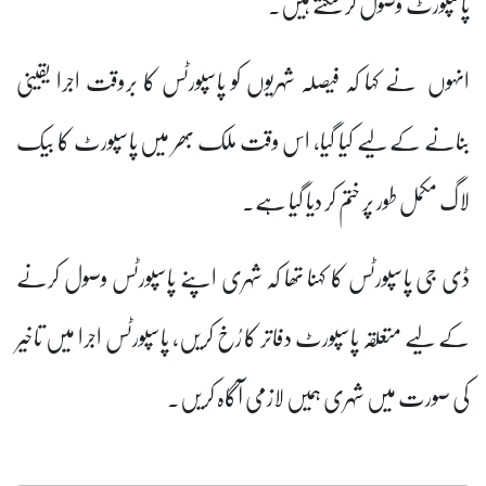
پاسپورٹ وصول کر سکتے ہیں۔
انہوں نے کہا کہ فیصلہ شہریوں کو پاسپورٹس کا بروقت اجرا یقینی
بنانے کے لیے کیا گیا، اس وقت ملک بھر میں پاسپورٹ کا بیک
لاگ مکمل طور پر ختم کر دیا گیا ہے۔
ڈی جی پاسپورٹس کا کہنا تھا کہ شہری اپنے پاسپورٹس وصول کرنے
کے لیے متعلقہ پاسپورٹ دفاتر کا رُخ کریں، پاسپورٹس اجرا میں تاخیر
کی صورت میں شہری ہمیں لازمی آگاہ کریں۔