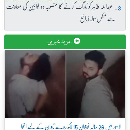
عبداللہ طاہر کو ٹارگٹ کرنے کا منصوبہ دو خواتین کی معاونت
سے مکمل ہوا، ذرائع
مزید خبریں
لاہور میں 26 سالہ نوجوان 15 لاکھ روپے تاوان کے لیے اغوا