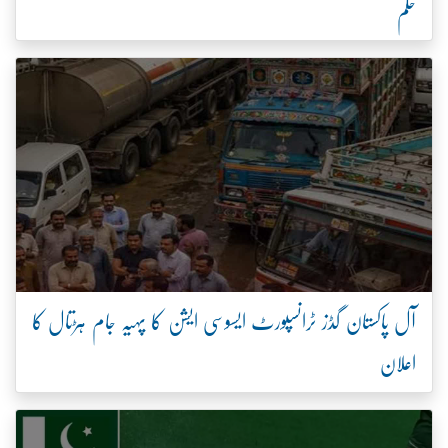
حکم
آل پاکستان گڈز ٹرانسپورٹ ایسوسی ایشن کا پہیہ جام ہڑتال کا
اعلان