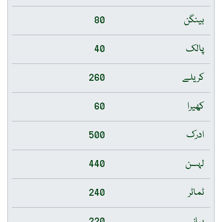
بینگن
80
پالک
40
کریلے
260
کھیرا
60
ادرک
500
لہسن
440
ٹماٹر
240
پیاز
220