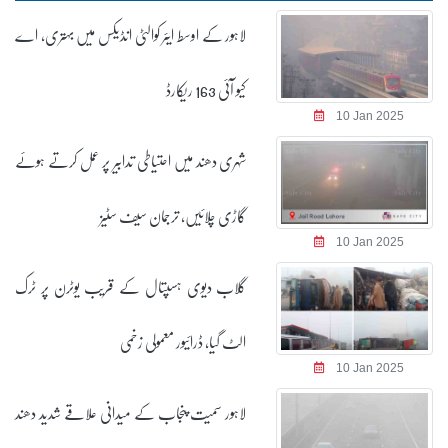
لاہور کے اوسط ایئر کوالٹی انڈیکس میں بہتری، اے
کیو آئی 163 ریکارڈ
10 Jan 2025
شہری دھند میں احتیاطی تدابیر پر عمل کرتے ہوئے
گاڑی چلائیں، ترجمان سیف سٹیز
10 Jan 2025
گلاب دیوی ہسپتال کے قریب یوٹرن پر ٹرک
الٹ گیا، ڈرائیور معمولی زخمی
10 Jan 2025
لاہور سمیت پنجاب کے میدانی علاقے شدید دھند