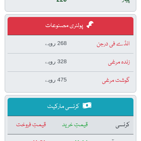
پولٹری مصنوعات
انڈے فی درجن
268 روپے
زندہ مرغی
328 روپے
گوشت مرغی
475 روپے
کرنسی مارکیٹ
کرنسی
قیمتِ خرید
قیمتِ فروخت