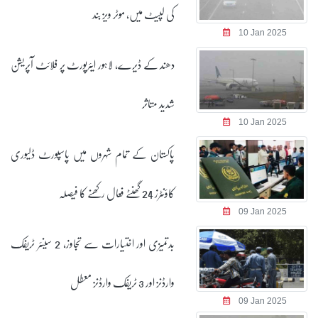
کی لپیٹ میں، موٹر ویز بند
10 Jan 2025
دھند کے ڈیرے، لاہور ایئرپورٹ پر فلائٹ آپریشن
شدید متاثر
10 Jan 2025
پاکستان کے تمام شہروں میں پاسپورٹ ڈلیوری
کاؤنٹرز 24 گھنٹے فعال رکھنے کا فیصلہ
09 Jan 2025
بدتمیزی اور اختیارات سے تجاوز، 2 سینئر ٹریفک
وارڈنز اور 3 ٹریفک وارڈنز معطل
09 Jan 2025