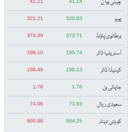
چینی یوآن
41.21
41.14
یورو
321.21
320.63
برطانوی پاؤنڈ
374.39
373.71
آسٹریلیا ڈالر
196.10
195.74
کینیڈا ڈالر
198.49
198.13
جاپانی ین
1.76
1.76
سعودی ریال
74.06
73.93
کویتی دینار
905.88
904.25