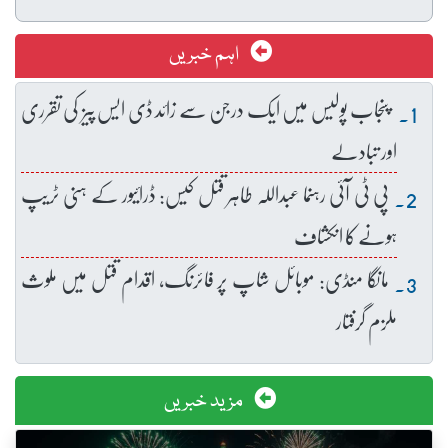
اہم خبریں
پنجاب پولیس میں ایک درجن سے زائد ڈی ایس پیز کی تقرری
اور تبادلے
پی ٹی آئی رہنما عبداللہ طاہر قتل کیس: ڈرائیور کے ہنی ٹریپ
ہونے کا انکشاف
مانگا منڈی: موبائل شاپ پر فائرنگ، اقدام قتل میں ملوث
ملزم گرفتار
مزید خبریں