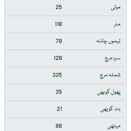
مولی
25
مٹر
110
لیموں چائنہ
70
سبز مرچ
120
شملہ مرچ
335
پھول گوبھی
35
بند گوبھی
21
میتھی
80