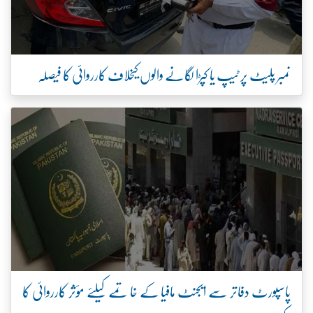
نمبر پلیٹ پر ٹیپ یا کپڑا لگانے والوں کیخلاف کارروائی کا فیصلہ
پاسپورٹ دفاتر سے ایجنٹ مافیا کے خاتمے کیلئے مؤثر کارروائی کا