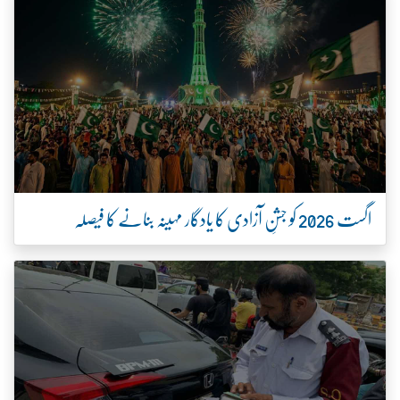
اگست 2026 کو جشنِ آزادی کا یادگار مہینہ بنانے کا فیصلہ