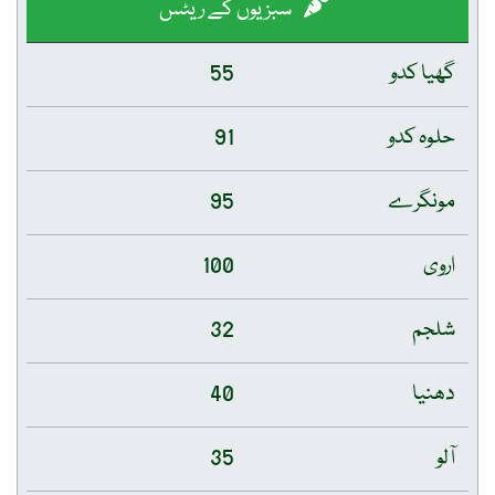
سبزیوں کے ریٹس
گھیا کدو
55
حلوہ کدو
91
مونگرے
95
اروی
100
شلجم
32
دھنیا
40
آلو
35