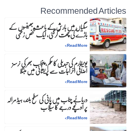
Recommended Articles
سگیاں میں بارش کے باعث بھینسوں کے
باڑے کی چھت گرگئی، ایک شخص زخمی
>
Read More
یونیفارم کی تبدیلی کا حکم، پنجاب بھر کی نرسز
اضافی اخراجات سے پریشانی میں مبتلا
>
Read More
دریائے چناب میں پانی کی سطح بلند، ہیڈ مرالہ
پر اونچے درجے کا سیلاب
>
Read More