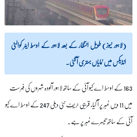
(لاہور نیوز) طویل انتظار کے بعد لاہور کے اوسط ایئر کوالٹی
انڈیکس میں نمایاں بہتری آ گئی۔
163
کے اوسط اے کیو آئی کے ساتھ لاہور آلودہ شہروں کی فہرست
میں 11 ویں نمبر پر آ گیا، قریبی حریف نئی دہلی 247 کے اوسط اے کیو
آئی کے ساتھ تیسرے نمبر پر ہے۔