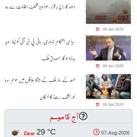
دھند کا راج برقرار، موٹرویز مختلف مقامات سے بند
09 Jan 2025
سیاسی استحکام ضروری، بانی پی ٹی آئی کو اپنا رویہ
بدلنا ہو گا: مصدق ملک
09 Jan 2025
جمعہ کے روز ملک کے بیشتر علاقوں میں موسم سرد
اور خشک رہنے کا امکان
09 Jan 2025
آج کا موسم
29 °C
Clear
07-Aug-2026