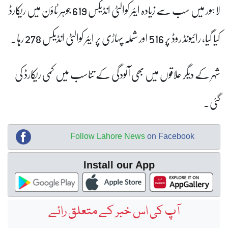
لاہور میں سب سے زیادہ ایئر کوالٹی انڈیکس 619 جوہر ٹاؤن میں ریکارڈ
کیا گیا،
رائیونڈ روڈ پر 516 اور شملہ پہاڑی پر ایئر کوالٹی انڈیکس 278 رہا۔
شہر کے دیگر علاقوں میں بھی آلودگی کے تناسب میں کمی ریکارڈ کی
گئی۔
Follow Lahore News
on Facebook
Install our App
آپ کی اس خبر کے متعلق رائے