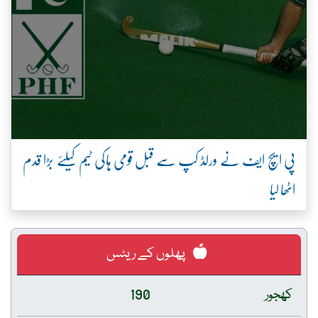
پی ایچ ایف نے ورلڈ کپ سے قبل قومی ہاکی ٹیم کیلئے بڑا قدم
اٹھا لیا
پھلوں کے ریٹس
کھجور
190