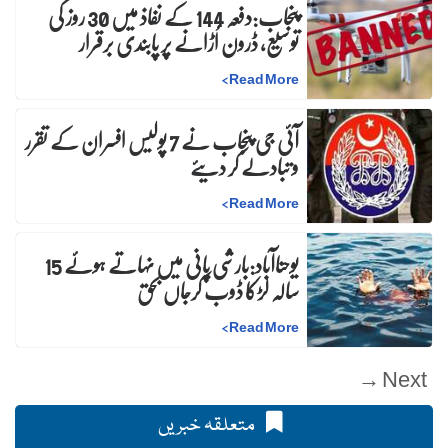
پنجاب:دفعہ 144 کے نفاذ میں 30 روز کی
توسیع، ڈرون اُڑانے پر پابندی برقرار
>
Read More
آئی جی پنجاب نے 7 پولیس افسران کے تقرر
و تبادلے کر دیئے
>
Read More
یوحناآباد:بارشی پانی میں نہاتے ہوئے 15
سالہ لڑکا ڈوب کرجاں بحق
>
Read More
Next →
متعلقہ خبریں