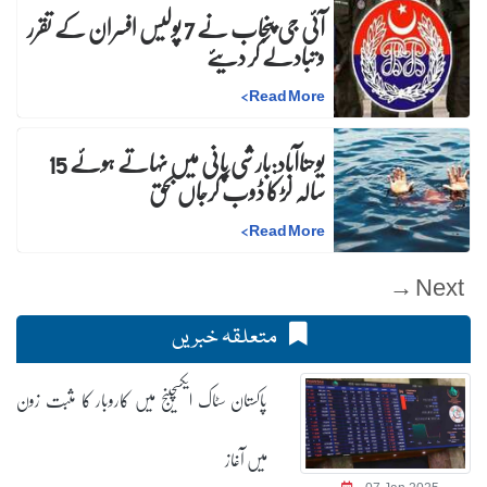
آئی جی پنجاب نے 7 پولیس افسران کے تقرر
و تبادلے کر دیئے
>
Read More
یوحناآباد:بارشی پانی میں نہاتے ہوئے 15
سالہ لڑکا ڈوب کرجاں بحق
>
Read More
Next →
متعلقہ خبریں
پاکستان سٹاک ایکسچینج میں کاروبار کا مثبت زون
میں آغاز