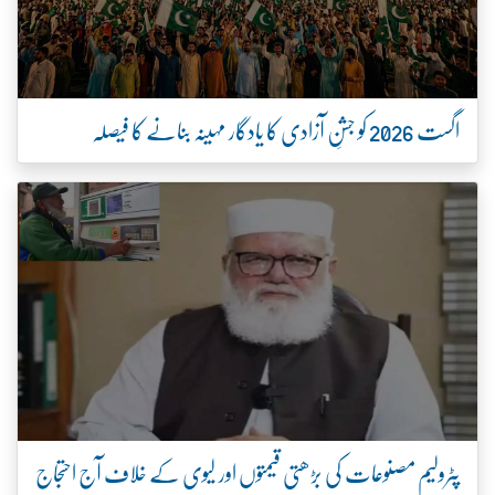
اگست 2026 کو جشنِ آزادی کا یادگار مہینہ بنانے کا فیصلہ
پٹرولیم مصنوعات کی بڑھتی قیمتوں اور لیوی کے خلاف آج احتجاج