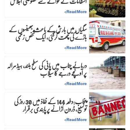
انتظامات کے حوالے سے خصوصی اجلاس
>
Read More
سگیاں میں بارش کے باعث بھینسوں کے
باڑے کی چھت گرگئی، ایک شخص زخمی
>
Read More
دریائے چناب میں پانی کی سطح بلند، ہیڈ مرالہ
پر اونچے درجے کا سیلاب
>
Read More
پنجاب:دفعہ 144 کے نفاذ میں 30 روز کی
توسیع، ڈرون اُڑانے پر پابندی برقرار
>
Read More