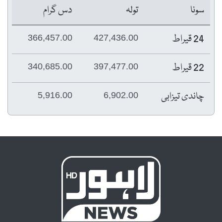
سونا
تولہ
دس گرام
24 قیراط
366,457.00
427,436.00
22 قیراط
340,685.00
397,477.00
چاندی تیزابی
5,916.00
6,902.00