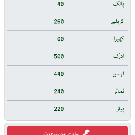
پالک
40
کریلے
260
کھیرا
60
ادرک
500
لہسن
440
ٹماٹر
240
پیاز
220
پولٹری مصنوعات