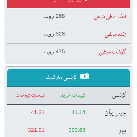
انڈے فی درجن
268 روپے
زندہ مرغی
328 روپے
گوشت مرغی
475 روپے
کرنسی مارکیٹ
کرنسی
قیمتِ خرید
قیمتِ فروخت
چینی یوآن
41.21
41.14
یورو
321.21
320.63