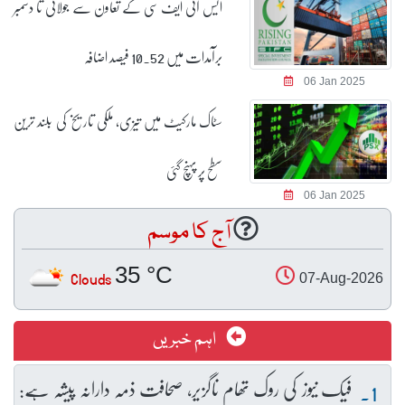
ایس آئی ایف سی کے تعاون سے جولائی تا دسمبر
برآمدات میں 10.52 فیصد اضافہ
06 Jan 2025
سٹاک مارکیٹ میں تیزی، ملکی تاریخ کی بلند ترین
سطح پر پہنچ گئی
06 Jan 2025
آج کا موسم
35 °C
Clouds
07-Aug-2026
اہم خبریں
فیک نیوز کی روک تھام ناگزیر، صحافت ذمہ دارانہ پیشہ ہے: