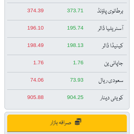
برطانوی پاؤنڈ
374.39
373.71
آسٹریلیا ڈالر
196.10
195.74
کینیڈا ڈالر
198.49
198.13
جاپانی ین
1.76
1.76
سعودی ریال
74.06
73.93
کویتی دینار
905.88
904.25
صرافہ بازار