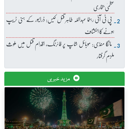
عظمیٰ بخاری
پی ٹی آئی رہنما عبداللہ طاہر قتل کیس: ڈرائیور کے ہنی ٹریپ
ہونے کا انکشاف
مانگا منڈی: موبائل شاپ پر فائرنگ، اقدام قتل میں ملوث
ملزم گرفتار
مزید خبریں