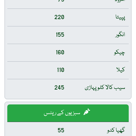
پپیتا
220
انگور
155
چیکو
160
کیلا
110
سیب کالا کلو پہاڑی
245
سبزیوں کے ریٹس
گھیا کدو
55