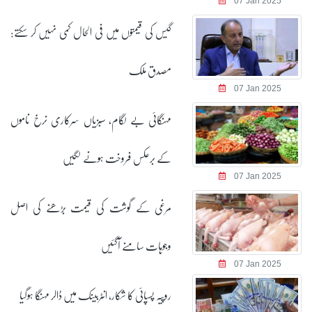
07 Jan 2025
گیس کی قیمتوں میں فی الحال کمی نہیں کر سکتے:
مصدق ملک
07 Jan 2025
مہنگائی بے لگام، سبزیاں سرکاری نرخ ناموں
کے برعکس فروخت ہونے لگیں
07 Jan 2025
مرغی کے گوشت کی قیمت بڑھنے کی اصل
وجوہات سامنے آگئیں
07 Jan 2025
روپیہ پسپائی کا شکار، انٹربینک میں ڈالر مہنگا ہوگیا