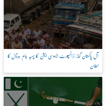
آل پاکستان گڈز ٹرانسپورٹ ایسوسی ایشن کا پہیہ جام ہڑتال کا
اعلان