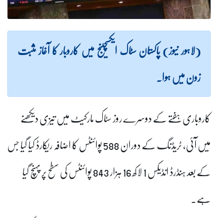
(لاہور نیوز) پاکستان سٹاک ایکسچینج میں کاروبار کا آغاز مثبت
زون میں ہوا۔
کاروباری ہفتے کے دوسرے روز سٹاک مارکیٹ میں تیزی دیکھنے
میں آئی، ٹریڈنگ کے دوران 588 پوائنٹس کا اضافہ ریکارڈ کیا گیا جس
کے بعد ہنڈرڈ انڈیکس 1 لاکھ 16 ہزار 843 پوائنٹس کی سطح پر پہنچ گیا
ہے۔