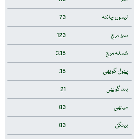
لیموں چائنہ
70
سبز مرچ
120
شملہ مرچ
335
پھول گوبھی
35
بند گوبھی
21
میتھی
80
بینگن
80