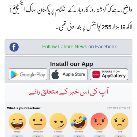
واضح رہے کہ گزشتہ روز کاروبار کے اختتام پر پاکستان سٹاک ایکسچینج 1
لاکھ 16 ہزار 255 پوائنٹس پر بند ہوئی تھی۔
Follow Lahore News
on Facebook
Install our App
آپ کی اس خبر کے متعلق رائے