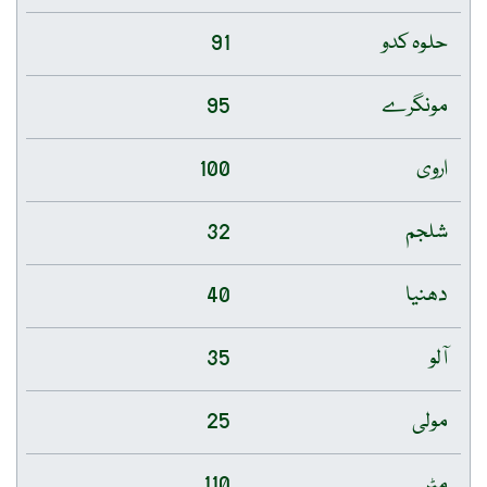
حلوہ کدو
91
مونگرے
95
اروی
100
شلجم
32
دھنیا
40
آلو
35
مولی
25
مٹر
110