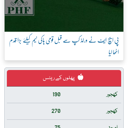
پی ایچ ایف نے ورلڈ کپ سے قبل قومی ہاکی ٹیم کیلئے بڑا قدم
اٹھا لیا
پھلوں کے ریٹس
کھجور
190
کھجور
270
امرود
75