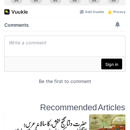
Recommended Articles
حضرت داتا گنج بخش ؒ کا سالانہ عرس;