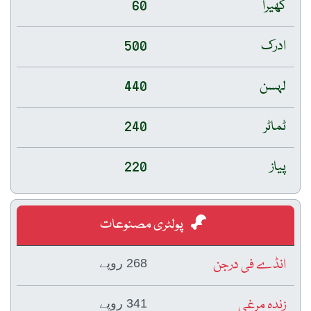
کھیرا
60
ادرک
500
لہسن
440
ٹماٹر
240
پیاز
220
پولٹری مصنوعات
انڈے فی درجن
268 روپے
زندہ مرغی
341 روپے