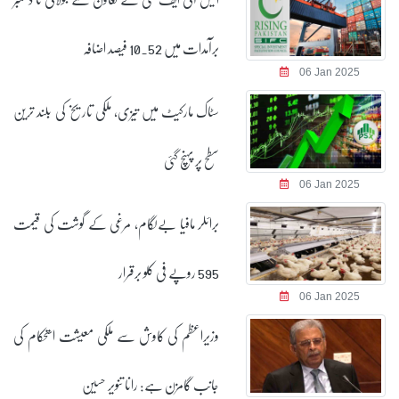
برآمدات میں 10.52 فیصد اضافہ
06 Jan 2025
سٹاک مارکیٹ میں تیزی، ملکی تاریخ کی بلند ترین
سطح پر پہنچ گئی
06 Jan 2025
برائلر مافیا بےلگام، مرغی کے گوشت کی قیمت
595 روپے فی کلو برقرار
06 Jan 2025
وزیراعظم کی کاوش سے ملکی معیشت استحکام کی
جانب گامزن ہے: رانا تنویر حسین