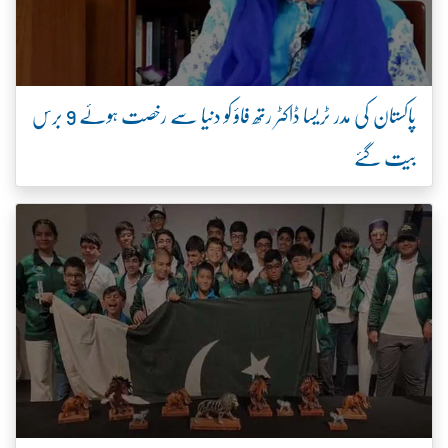
پاکستان کی مدر ٹریسا ڈاکٹر رتھ فاؤ کو دنیا سے رخصت ہوئے 9 برس
بیت گئے