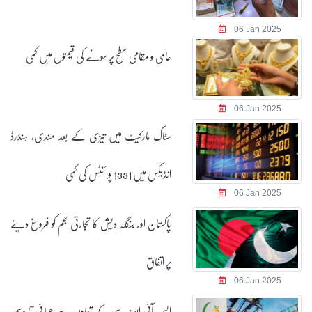
06 Jan 2025
عالمی و مقامی سطح پر سونے کی قیمتوں میں کمی
06 Jan 2025
سٹاک مارکیٹ میں تیزی کے بعد مندی، ہنڈرڈ
انڈیکس میں 1331 پوائنٹس کی کمی
06 Jan 2025
پاکستان اور بنگلہ دیش کا تجارتی حجم کو فروغ دینے
پر اتفاق
06 Jan 2025
ایس آئی ایف سی کے تعاون سے جولائی تا دسمبر