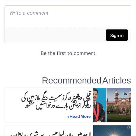
Recommended Articles
فیملی ویلفیئر ورکرز سمیت دیگر ملازمین کی
ریگولرائزیشن بارے درخواستیں منظور
>
Read More
لاہورمیں جان لیوا حبس سے شہری پریشان،