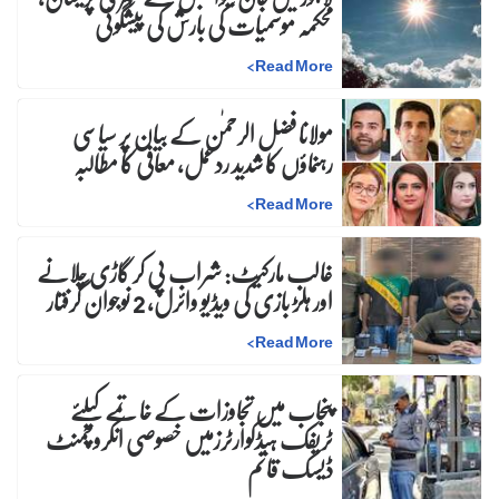
محکمہ موسمیات کی بارش کی پیشگوئی
>
Read More
مولانا فضل الرحمٰن کے بیان پر سیاسی
رہنماؤں کا شدید ردعمل، معافی کا مطالبہ
>
Read More
غالب مارکیٹ: شراب پی کر گاڑی چلانے
اور ہلڑ بازی کی ویڈیو وائرل، 2 نوجوان گرفتار
>
Read More
پنجاب میں تجاوزات کے خاتمے کیلئے
ٹریفک ہیڈکوارٹرزمیں خصوصی انکروچمنٹ
ڈیسک قائم