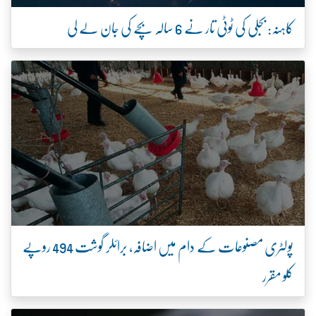
کاہنہ: بجلی کی ٹوٹی تار نے 6 سالہ بچے کی جان لے لی
پولٹری مصنوعات کے دام میں اضافہ، برائلر گوشت 494 روپے
کلو مقرر