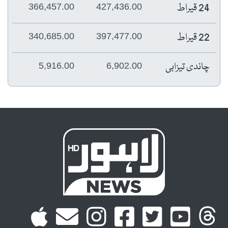
24 قیراط
366,457.00
427,436.00
22 قیراط
340,685.00
397,477.00
چاندی تیزابی
5,916.00
6,902.00