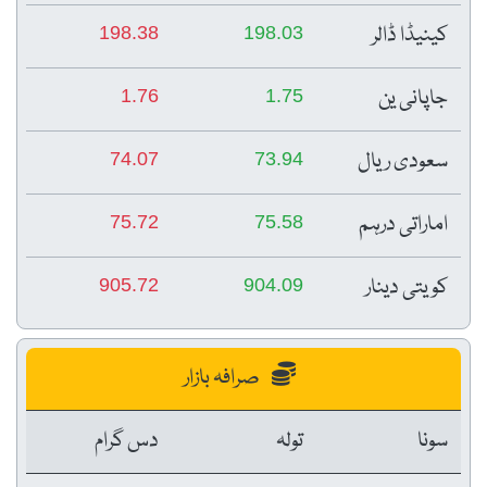
کینیڈا ڈالر
198.38
198.03
جاپانی ین
1.76
1.75
سعودی ریال
74.07
73.94
اماراتی درہم
75.72
75.58
کویتی دینار
905.72
904.09
صرافہ بازار
سونا
تولہ
دس گرام