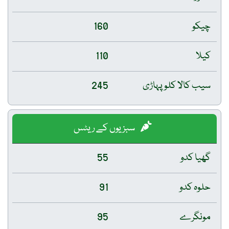
چیکو
160
کیلا
110
سیب کالا کلو پہاڑی
245
سبزیوں کے ریٹس
گھیا کدو
55
حلوہ کدو
91
مونگرے
95