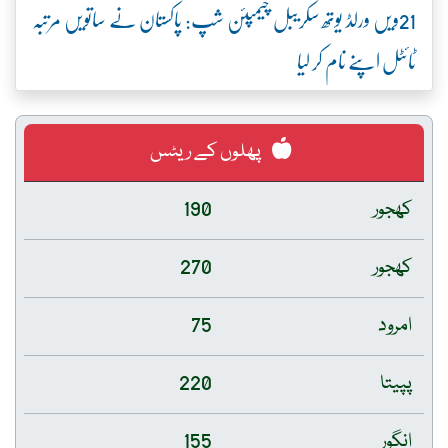
21ویں ورلڈ یوتھ سکریبل چیمپئن شپ: پاکستان نے ساتویں مرتبہ
ٹائٹل اپنے نام کر لیا
پھلوں کے ریٹس
کھجور
190
کھجور
270
امرود
75
پپیتا
220
انگور
155