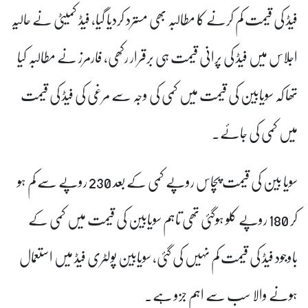
فیڈ کی قیمت کم کرنے کا مطالبہ بھی مسترد کردیا گیا، فیڈ کمیٹی نے حالیہ
اجلاس میں فیڈ کی پرانی قیمت ہی برقرار رکھی، فارمرز نے مطالبہ کیا
تھا کہ سویابین کی قیمت میں کمی کی وجہ سے مرغی کی فیڈ کی قیمت
میں کمی کی جائے۔
سویا بین کی قیمت پچاس روپے کمی کے بعد 230 روپے سے کم ہو
کر 180 روپے کلو ہوگئی تھی تاہم سویابین کی قیمت میں کمی کے
باوجود فیڈ کی قیمت کم نہیں کی گئی، سویابین پولٹری فیڈ میں استعمال
ہونے والا سب سے اہم جزو ہے۔