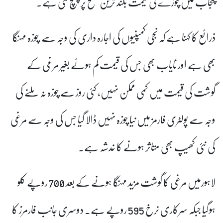
پنجاب میں چوزے کی قیمت بلند ترین سطح پر پہنچ گئی ہے۔
ذرائع کا کہنا ہے کہ نجی کمپنیوں کی اجارہ داری کی وجہ سے چوزہ مہنگا
بھی ہے اور نایاب بھی جس کی قیمت کم ہوئے بغیر مرغی کے
گوشت کی قیمت میں کمی ممکن نہیں، کئی روز سے چوزہ نہ ملنے کی
وجہ سے پولٹری فارمز میں نیا چوزہ نہیں ڈالا گیا جس کی وجہ سے مرغی
کی نئی کھیپ بھی متاثر ہونے کا خدشہ ہے۔
لاہورمیں مرغی کا گوشت مزید مہنگا ہونے کے بعد 700 روپے کلو
ہوگیا جبکہ سرکاری نرخ 595 روپے ہے۔ دوسری جانب فارمرز کا