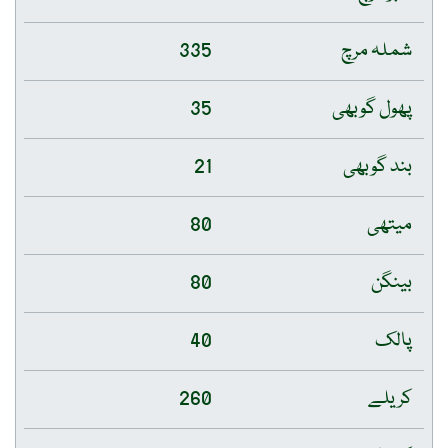
شملہ مرچ
335
پھول گوبھی
35
بند گوبھی
21
میتھی
80
بینگن
80
پالک
40
کریلے
260