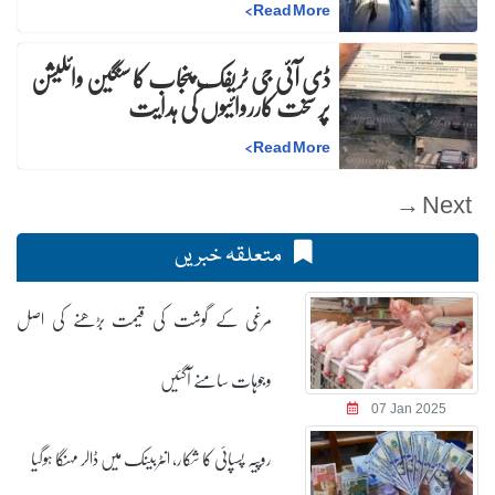
>
Read More
ڈی آئی جی ٹریفک پنجاب کا سنگین وائلیشن
پر سخت کارروائیوں کی ہدایت
>
Read More
Next →
متعلقہ خبریں
مرغی کے گوشت کی قیمت بڑھنے کی اصل
وجوہات سامنے آگئیں
07 Jan 2025
روپیہ پسپائی کا شکار، انٹربینک میں ڈالر مہنگا ہوگیا