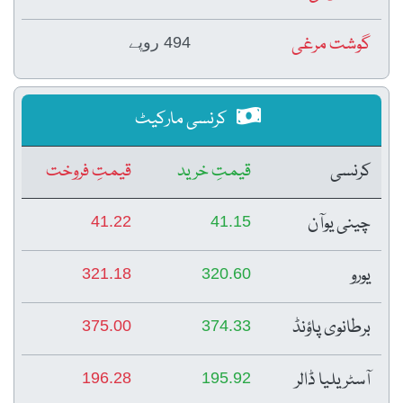
گوشت مرغی
494 روپے
کرنسی مارکیٹ
کرنسی
قیمتِ خرید
قیمتِ فروخت
چینی یوآن
41.22
41.15
یورو
321.18
320.60
برطانوی پاؤنڈ
375.00
374.33
آسٹریلیا ڈالر
196.28
195.92