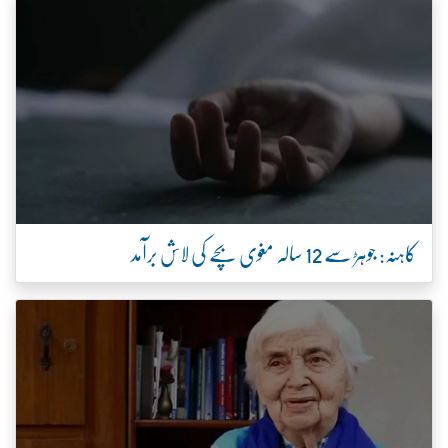
کاہنہ: جوہڑ سے 12 سالہ مغوی بچے کی لاش برآمد