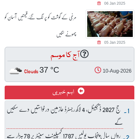
06 Jan 2025
مرغی کے گوشت کو پر لگ گئے،قیمتیں آسمان کو
چھونے لگیں
05 Jan 2025
آج کا موسم
37 °C
Clouds
10-Aug-2026
اہم خبریں
حج 2027 ڈیجیٹل، 4 لاکھ رجسٹرڈ عازمین درخواستیں دے سکیں
گے
رواں سال پنجاب پولیس 1787 کمپلینٹ سینٹر پر 78 ہزار سے