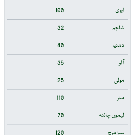
اروی
100
شلجم
32
دھنیا
40
آلو
35
مولی
25
مٹر
110
لیموں چائنہ
70
سبز مرچ
120