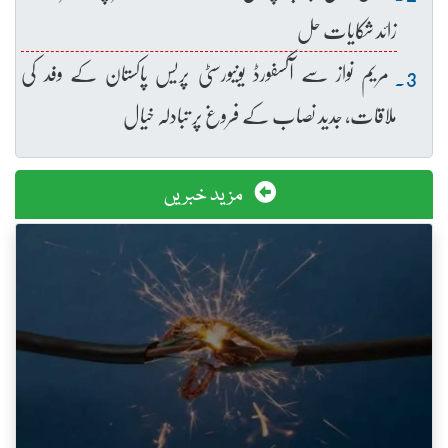
زائد شکایات حل
مریم نواز سے آکسفورڈ یونیورسٹی پریس پاکستان کے وفد کی
ملاقات، جدید نصاب کے فروغ پر تبادلہ خیال
مزید خبریں