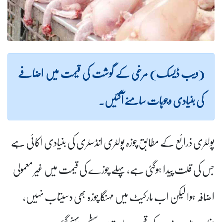
(ویب ڈیسک) مرغی کے گوشت کی قیمت میں اضافے
کی بنیادی وجوہات سامنے آگئیں۔
پولٹری ذرائع کے مطابق چوزہ پولٹری انڈسٹری کی بنیادی اکائی ہے
جس کی قلت پیدا ہوگئی ہے، پہلے چوزے کی قیمت میں غیر معمولی
اضافہ ہوا لیکن اب مارکیٹ میں مہنگا چوزہ بھی دسیتاب نہیں،