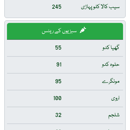
سیب کالا کلو پہاڑی
245
سبزیوں کے ریٹس
گھیا کدو
55
حلوہ کدو
91
مونگرے
95
اروی
100
شلجم
32