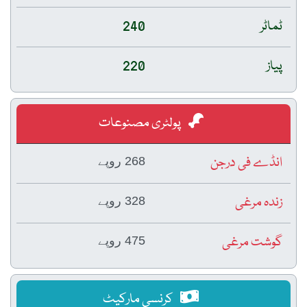
ٹماٹر
240
پیاز
220
پولٹری مصنوعات
انڈے فی درجن
268 روپے
زندہ مرغی
328 روپے
گوشت مرغی
475 روپے
کرنسی مارکیٹ