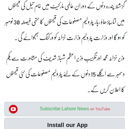
گزشتہ پندرہ دنوں کے دوران عالمی مارکیٹ میں خام تیل کی قیمتوں
میں اتار چڑھاؤ رہا، پٹرولیم مصنوعات کی قیمتوں کا حتمی فیصلہ 30 نومبر
کو ہو گا اور وزارت پٹرولیم وزارت خزانہ کو ورکنگ بھجوائے گی۔
وزیر خزانہ محمد اورنگزیب وزیر اعظم شہباز شریف کی مشاورت سے یکم
دسمبر سے اگلے 15 دنوں کے لئے پٹرولیم مصنوعات کی نئی قیمتوں
کا اعلان کریں گے۔
Subscribe Lahore News
on YouTube
Install our App