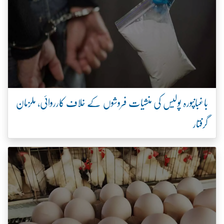
باغبانپورہ پولیس کی منشیات فروشوں کے خلاف کارروائی، ملزمان
گرفتار