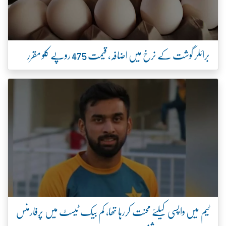
برائلر گوشت کے نرخ میں اضافہ، قیمت 475 روپے کلو مقرر
ٹیم میں واپسی کیلئے محنت کررہا تھا، کم بیک ٹیسٹ میں پرفارمنس