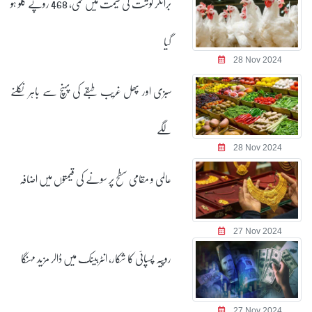
برائلر گوشت کی قیمت میں کمی، 468 روپے کلو ہو
گیا
28 Nov 2024
سبزی اور پھل غریب طبقے کی پہنچ سے باہر نکلنے
لگے
28 Nov 2024
عالمی و مقامی سطح پر سونے کی قیمتوں میں اضافہ
27 Nov 2024
روپیہ پسپائی کا شکار، انٹربینک میں ڈالر مزید مہنگا
27 Nov 2024