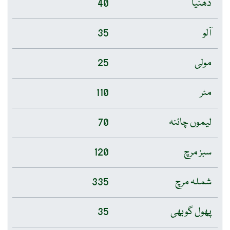
دھنیا
40
آلو
35
مولی
25
مٹر
110
لیموں چائنہ
70
سبز مرچ
120
شملہ مرچ
335
پھول گوبھی
35