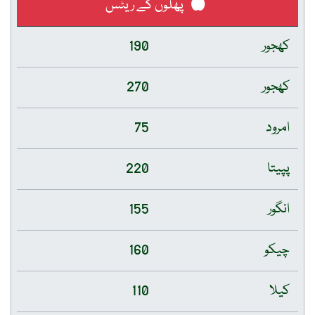
پھلوں کے ریٹس
کھجور
190
کھجور
270
امرود
75
پپیتا
220
انگور
155
چیکو
160
کیلا
110