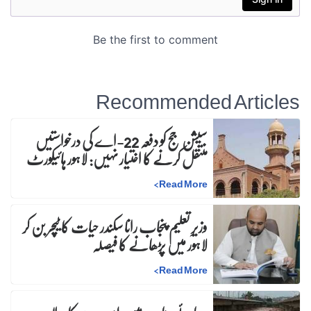
Recommended Articles
سیشن جج کو دفعہ 22-اے کی درخواستیں
منتقل کرنے کا اختیار نہیں: لاہور ہائیکورٹ
>
Read More
وزیرِ تعلیم پنجاب رانا سکندر حیات کا ٹیچر بن کر
لاہور میں پڑھانے کا فیصلہ
>
Read More