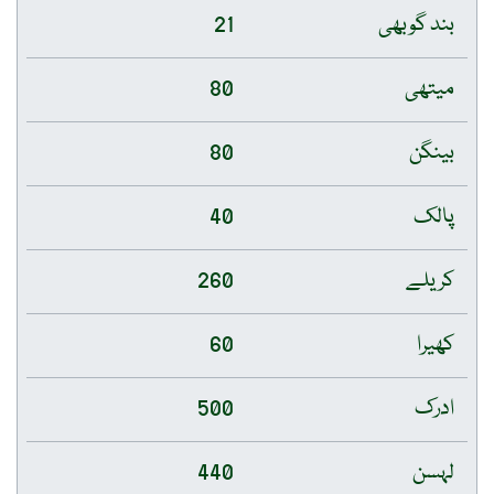
بند گوبھی
21
میتھی
80
بینگن
80
پالک
40
کریلے
260
کھیرا
60
ادرک
500
لہسن
440