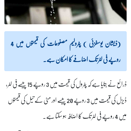
(ذیشان یوسفزئی ) پٹرولیم مصنوعات کی قیمتوں میں 4
روپے فی لٹر تک اضافے کا امکان ہے۔
ذرائع نے بتایا ہے کہ پٹرول کی قیمت میں 3 روپے 15 پیسے فی لٹر،
ڈیزل کی قیمت میں 3 روپے 20 پیسے اور مٹی کے تیل کی قیمتوں
میں 4 روپے فی لٹر تک کا اضافہ ہو سکتا ہے۔