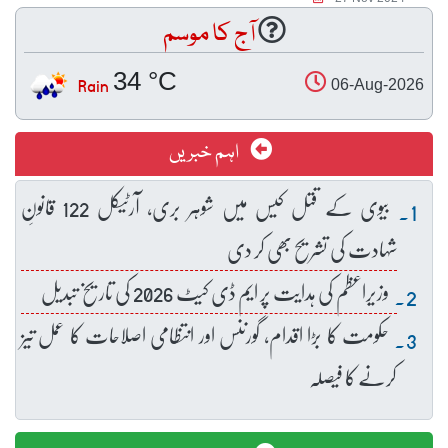
آج کا موسم
34 °C
Rain
06-Aug-2026
اہم خبریں
بیوی کے قتل کیس میں شوہر بری، آرٹیکل 122 قانونِ
شہادت کی تشریح بھی کر دی
وزیراعظم کی ہدایت پر ایم ڈی کیٹ 2026 کی تاریخ تبدیل
حکومت کا بڑا اقدام، گورننس اور انتظامی اصلاحات کا عمل تیز
کرنے کا فیصلہ