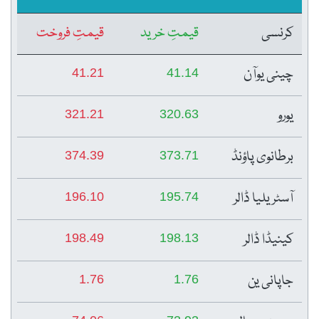
کرنسی
قیمتِ خرید
قیمتِ فروخت
چینی یوآن
41.21
41.14
یورو
321.21
320.63
برطانوی پاؤنڈ
374.39
373.71
آسٹریلیا ڈالر
196.10
195.74
کینیڈا ڈالر
198.49
198.13
جاپانی ین
1.76
1.76