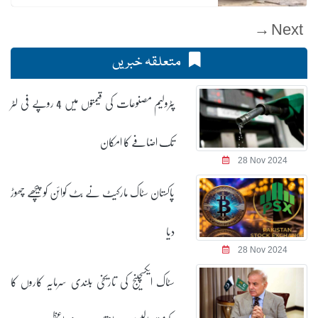
Next →
متعلقہ خبریں
پٹرولیم مصنوعات کی قیمتوں میں 4 روپے فی لٹر
تک اضافے کا امکان
28 Nov 2024
پاکستان سٹاک مارکیٹ نے بٹ کوائن کو پیچھے چھوڑ
دیا
28 Nov 2024
سٹاک ایکسچینج کی تاریخی بلندی سرمایہ کاروں کا