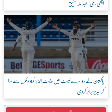
اچھی رہی: عبداللہ شفیق
پاکستان نے دوسرے ٹیسٹ میں ویسٹ انڈیز کو 8 وکٹوں سے ہرا
کر سیریز برابر کردی