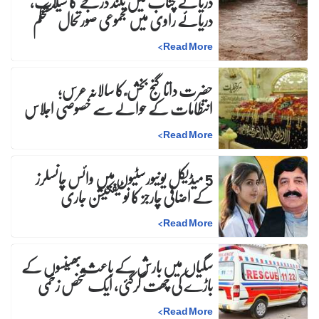
دریائے چناب میں بلند درجے کا سیلاب،
دریائے راوی میں مجموعی صورتحال مستحکم
>
Read More
حضرت داتا گنج بخش ؒ کا سالانہ عرس;
انتظامات کے حوالے سے خصوصی اجلاس
>
Read More
5 میڈیکل یونیورسٹیوں میں وائس چانسلرز
کے اضافی چارجز کا نوٹیفکیشن جاری
>
Read More
سگیاں میں بارش کے باعث بھینسوں کے
باڑے کی چھت گرگئی، ایک شخص زخمی
>
Read More