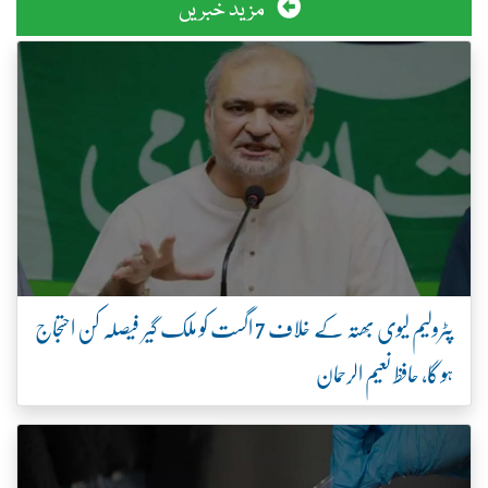
مزید خبریں
پٹرولیم لیوی بھتہ کے خلاف 7 اگست کو ملک گیر فیصلہ کن احتجاج
ہو گا، حافظ نعیم الرحمان