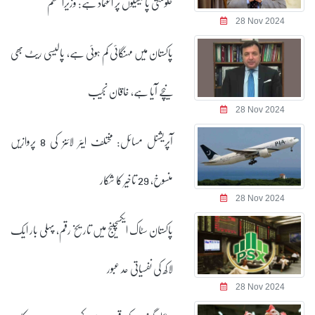
حکومتی پالیسیوں پر اعتماد ہے: وزیراعظم
28 Nov 2024
پاکستان میں مہنگائی کم ہوئی ہے، پالیسی ریٹ بھی
نیچے آیا ہے، خاقان نجیب
28 Nov 2024
آپریشنل مسائل: مختلف ایئر لائنز کی 8 پروازیں
منسوخ، 29 تاخیر کا شکار
28 Nov 2024
پاکستان سٹاک ایکسچینج میں تاریخ رقم، پہلی بار ایک
لاکھ کی نفسیاتی حد عبور
28 Nov 2024