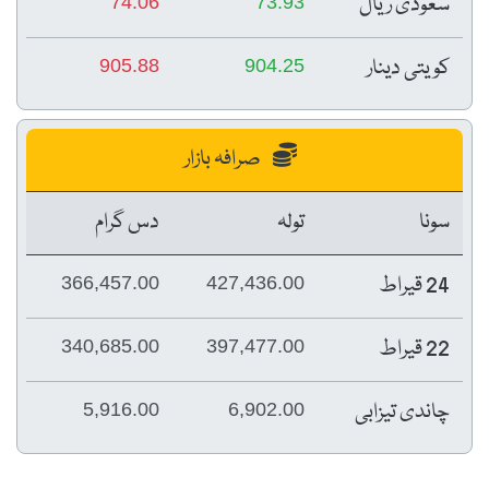
سعودی ریال
74.06
73.93
کویتی دینار
905.88
904.25
صرافہ بازار
سونا
تولہ
دس گرام
24 قیراط
366,457.00
427,436.00
22 قیراط
340,685.00
397,477.00
چاندی تیزابی
5,916.00
6,902.00