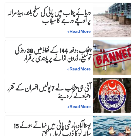
دریائے چناب میں پانی کی سطح بلند، ہیڈ مرالہ
پر اونچے درجے کا سیلاب
>
Read More
پنجاب:دفعہ 144 کے نفاذ میں 30 روز کی
توسیع، ڈرون اُڑانے پر پابندی برقرار
>
Read More
آئی جی پنجاب نے 7 پولیس افسران کے تقرر
و تبادلے کر دیئے
>
Read More
یوحناآباد:بارشی پانی میں نہاتے ہوئے 15
سالہ لڑکا ڈوب کرجاں بحق