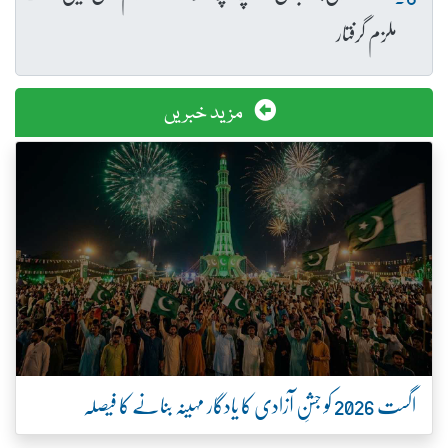
ملزم گرفتار
مزید خبریں
اگست 2026 کو جشنِ آزادی کا یادگار مہینہ بنانے کا فیصلہ