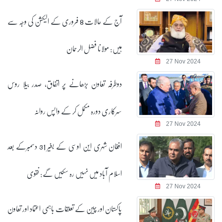
آج کے حالات 8 فروری کے الیکشن کی وجہ سے
ہیں: مولانا فضل الرحمان
27 Nov 2024
دوطرفہ تعاون بڑھانے پر اتفاق، صدر بیلا روس
سرکاری دورہ مکمل کر کے واپس روانہ
27 Nov 2024
افغان شہری این اوسی کے بغیر 31 دسمبرکے بعد
اسلام آباد میں نہیں رہ سکیں گے: نقوی
27 Nov 2024
پاکستان اور چین کے تعلقات باہمی اعتماد اور تعاون