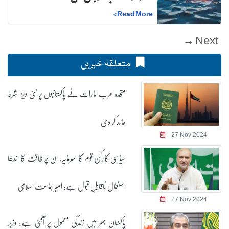
>
Read More
Next →
متعلقہ خبریں
متحدہ عرب امارات نے پاکستانیوں پر نئی ویزا شرط
عائد کر دی
27 Nov 2024
سیاسی کارکن قوم کا سرمایہ، ان پر طاقت کا اندھا
استعمال ناقابلِ قبول ہے: امیر جماعت اسلامی
27 Nov 2024
پاکستان بھر میں زندگی معمول پر آگئی ہے: وزیر