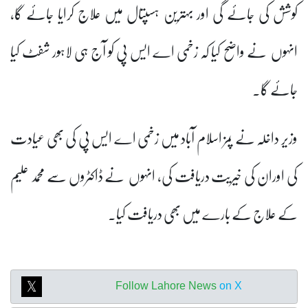
کوشش کی جائے گی اور بہترین ہسپتال میں علاج کرایا جائے گا،
انہوں نے واضح کیا کہ زخمی اے ایس پی کو آج ہی لاہور شفٹ کیا
جائے گا۔
وزیر داخلہ نے پمز اسلام آباد میں زخمی اے ایس پی کی بھی عیادت
کی اوران کی خیریت دریافت کی، انہوں نے ڈاکٹروں سے محمد علیم
کے علاج کے بارے میں بھی دریافت کیا۔
Follow Lahore News
on X