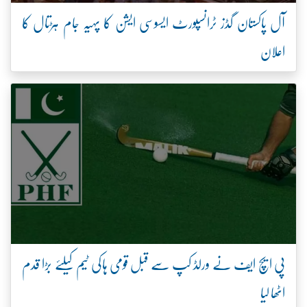
آل پاکستان گڈز ٹرانسپورٹ ایسوسی ایشن کا پہیہ جام ہڑتال کا
اعلان
پی ایچ ایف نے ورلڈ کپ سے قبل قومی ہاکی ٹیم کیلئے بڑا قدم
اٹھا لیا