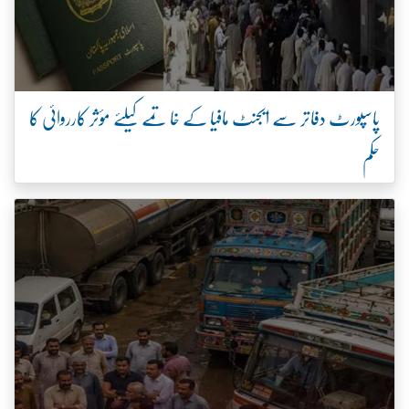
پاسپورٹ دفاتر سے ایجنٹ مافیا کے خاتمے کیلئے مؤثر کارروائی کا
حکم