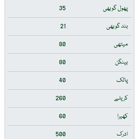
پھول گوبھی
35
بند گوبھی
21
میتھی
80
بینگن
80
پالک
40
کریلے
260
کھیرا
60
ادرک
500