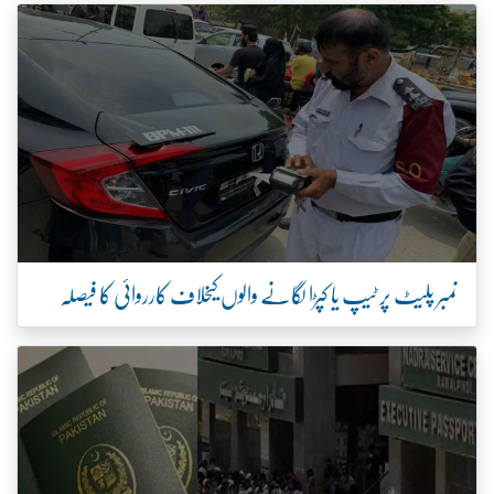
نمبر پلیٹ پر ٹیپ یا کپڑا لگانے والوں کیخلاف کارروائی کا فیصلہ