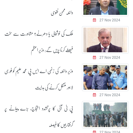
داخلہ محسن نقوی
27 Nov 2024
ملک کی خوشحالی یا دھرنے؟ مشاورت سے سخت
فیصلے کرنا پڑیں گے: وزیر اعظم
27 Nov 2024
وزیر داخلہ کی زخمی اے ایس پی محمد علیم کو فوری
لاہور منتقل کرنے کی ہدایت
27 Nov 2024
پی ٹی آئی کا پرتشدد احتجاج، بڑے پیمانے پر
گرفتاریوں کا فیصلہ
27 Nov 2024