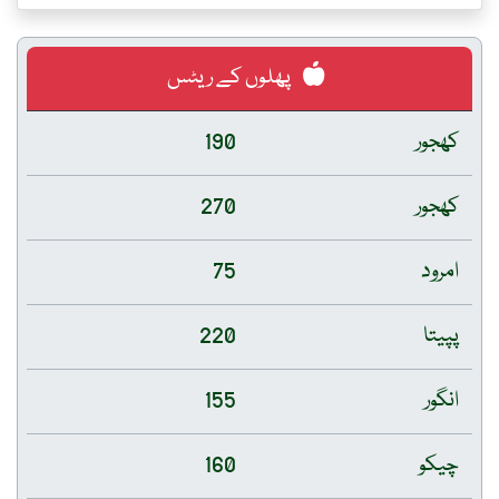
پھلوں کے ریٹس
کھجور
190
کھجور
270
امرود
75
پپیتا
220
انگور
155
چیکو
160