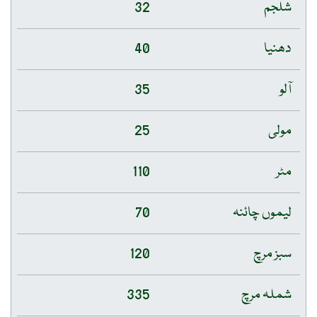
شلجم
32
دھنیا
40
آلو
35
مولی
25
مٹر
110
لیموں چائنہ
70
سبز مرچ
120
شملہ مرچ
335