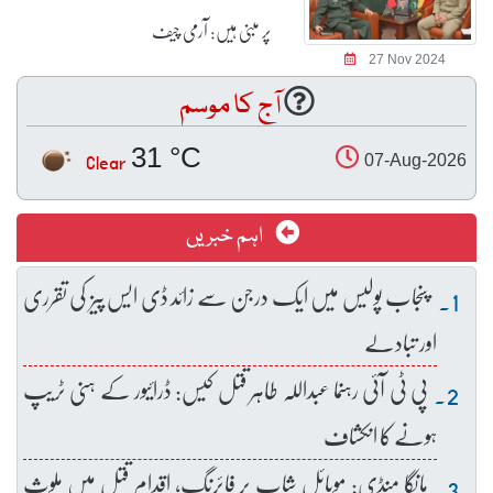
پر مبنی ہیں: آرمی چیف
27 Nov 2024
آج کا موسم
31 °C
Clear
07-Aug-2026
اہم خبریں
پنجاب پولیس میں ایک درجن سے زائد ڈی ایس پیز کی تقرری
اور تبادلے
پی ٹی آئی رہنما عبداللہ طاہر قتل کیس: ڈرائیور کے ہنی ٹریپ
ہونے کا انکشاف
مانگا منڈی: موبائل شاپ پر فائرنگ، اقدام قتل میں ملوث