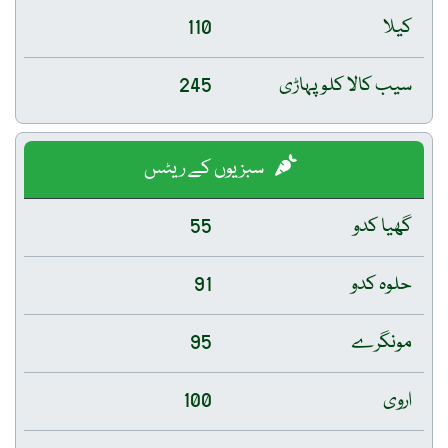
کیلا
110
سیب کالا کلو پہاڑی
245
سبزیوں کے ریٹس
گھیا کدو
55
حلوہ کدو
91
مونگرے
95
اروی
100