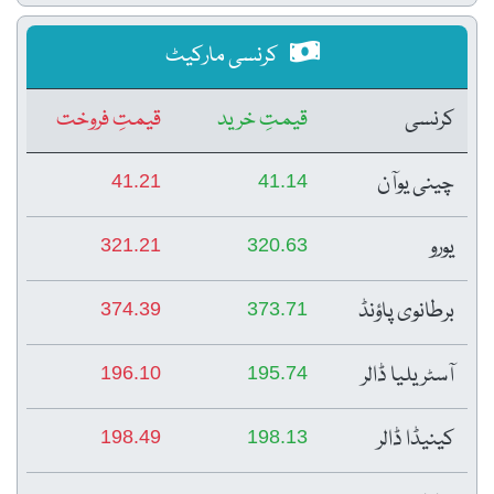
کرنسی مارکیٹ
کرنسی
قیمتِ خرید
قیمتِ فروخت
چینی یوآن
41.21
41.14
یورو
321.21
320.63
برطانوی پاؤنڈ
374.39
373.71
آسٹریلیا ڈالر
196.10
195.74
کینیڈا ڈالر
198.49
198.13