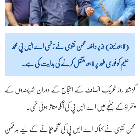
(لاہور نیوز) وزیر داخلہ محسن نقوی نے زخمی اے ایس پی محمد
علیم کو فوری طور پر لاہورمنتقل کرنے کی ہدایت کی ہے۔
گزشتہ روز تحریک انصاف کے احتجاج کے دوران شرپسندوں کے
پتھراؤ کے نتیجے میں اے ایس پی کی آنکھ متاثر ہوئی تھی۔
محسن نقوی نے کہا کہ اے ایس پی کی آنکھ بچانے کے لیے ہرممکن