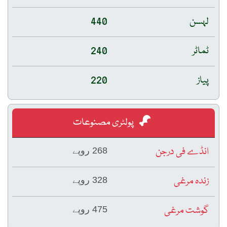
لہسن
440
ٹماٹر
240
پیاز
220
پولٹری مصنوعات
انڈے فی درجن
268 روپے
زندہ مرغی
328 روپے
گوشت مرغی
475 روپے