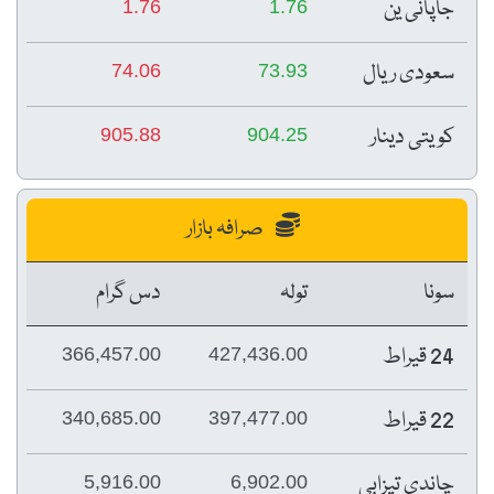
جاپانی ین
1.76
1.76
سعودی ریال
74.06
73.93
کویتی دینار
905.88
904.25
صرافہ بازار
سونا
تولہ
دس گرام
24 قیراط
366,457.00
427,436.00
22 قیراط
340,685.00
397,477.00
چاندی تیزابی
5,916.00
6,902.00