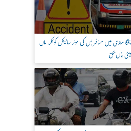
انگا منڈی میں مسافر بس کی موٹر سائیکل کو ٹکر، ماں
یٹی جاں بحق