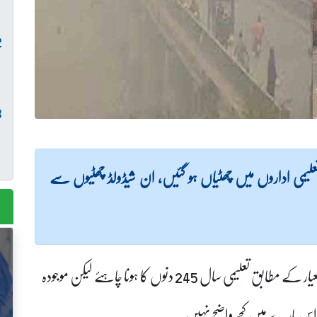
تعلیمی اداروں میں چھٹیاں ہو گئیں، ان شیڈولڈ چھٹیوں سے
پنجاب میں تعلیمی سال 120 دنوں تک پہنچ گیا، عالمی معیار کے مطابق تعلیمی سال 245 دنوں کا ہونا چاہئے لیکن موجودہ
ی اس بارے میں کچھ واضح نہیں۔