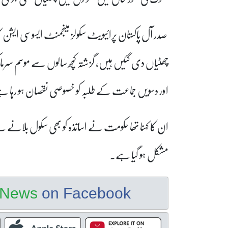
صدر آل پاکستان پرائیویٹ سکولز مینجمنٹ ایسوسی ایشن ک
چھٹیاں دی گئیں ہیں، گزشتہ کچھ سالوں سے موسم سرما ک
اور دسویں جماعت کے طلبہ کو خصوصی نقصان ہو رہا 
ان کا کہنا تھا حکومت نے اساتذہ کو بھی سکول بلانے سے
مشکل ہو گیا ہے۔
e News
on Facebook