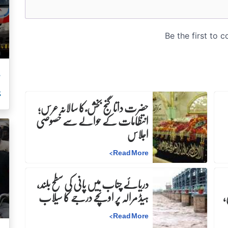
م
ب
حضرت داتا گنج بخش ؒ کا سالانہ عرس;
انتظامات کے حوالے سے خصوصی
اجلاس
>
Read More
دریائے چناب میں پانی کی سطح بلند،
،
ہیڈ مرالہ پر اونچے درجے کا سیلاب
>
Read More