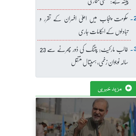
پیشہ ہے: عظمیٰ بخاری
حکومت پنجاب میں اعلیٰ افسران کے تقرر و
تبادلوں کے احکامات جاری
غالب مارکیٹ: پتنگ کی ڈور پھرنے سے 23
سالہ نوجوان زخمی، ہسپتال منتقل
مزید خبریں