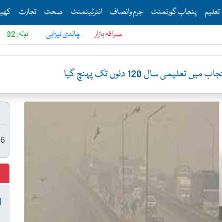
Th
تعلیم
پنجاب گورنمنٹ
جرم وانصاف
انٹرٹینمنٹ
صحت
تجارت
کھی
صرافہ بازار
چاندی تیزابی
تولہ: 6902
دس گر
یمی سال 120 دنوں تک پہنچ گیا
26