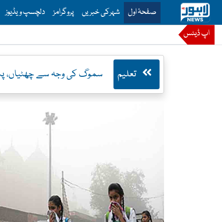
is is the main menu for Lahore News
صفحۂ اول
شہرکی خبریں
پروگرامز
دلچسپ ویڈیوز
اپ ڈیٹس
تعلیم
سموگ کی وجہ سے چھٹیاں، پنجاب میں تعل