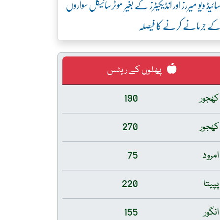
ائیڈ ویو میررز اور انڈیکیٹرز کے بغیر موٹرسائیکل سواروں
ے جرمانے کرنے کا فیصلہ
پھلوں کے ریٹس
کھجور
190
کھجور
270
امرود
75
پپیتا
220
انگور
155