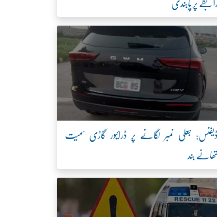
ابطے پر پابندی
یفنس: جعلی نمبر لگانے پر ڈرائیور گاڑی سمیت
ھانے بند