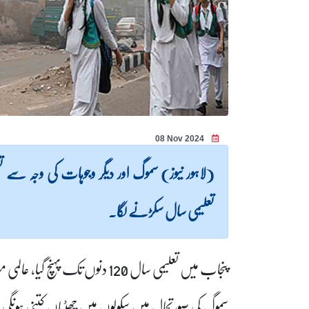
08 Nov 2024
(لاہور نیوز) سموگ اور دیگر وجوہات کی وجہ سے 
تعلیمی سال سکڑنے لگا۔
سموگ کی صورتحال میں سکولوں میں چھٹیاں کتنی ہونگ