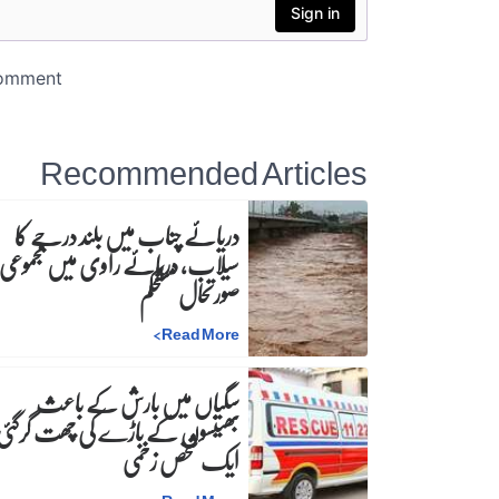
Recommended Articles
دریائے چناب میں بلند درجے کا
سیلاب، دریائے راوی میں مجموعی
صورتحال مستحکم
>
Read More
سگیاں میں بارش کے باعث
بھینسوں کے باڑے کی چھت گرگئی
ایک شخص زخمی