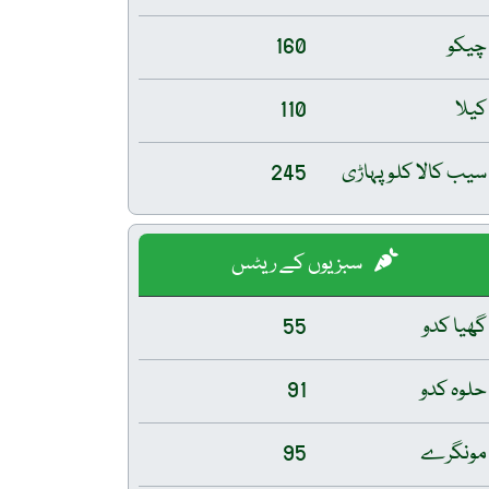
چیکو
160
کیلا
110
سیب کالا کلو پہاڑی
245
سبزیوں کے ریٹس
گھیا کدو
55
حلوہ کدو
91
مونگرے
95