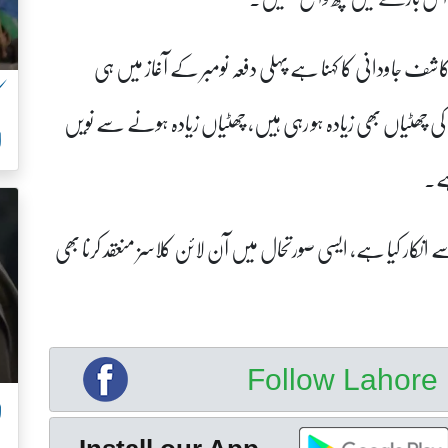
اشف جاودانی کا کہنا ہے پہلی دفعہ نومبر کے آغاز میں ہی
ی چھٹیاں بھی زیادہ ہو رہی ہیں، چھٹیاں زیادہ ہونے سے نویں
ا
ہے۔
 انکار کیا ہے، ایسی صورتحال میں آن لائن کلاسز منعقد کرنا بھی
Follow Lahor
ل