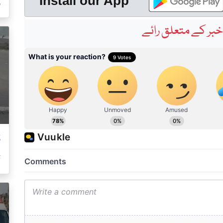
ر
Install our App
بر کے متعلق رائے
ڈ
ت