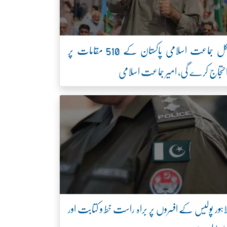
کل جماعت اسلامی پاکستان کے 510 مقامات پر
حتجاج کرے گی، امیر جماعت اسلامی
اہور پولیس کے افسروں پر براہ راست خط و کتابت اور