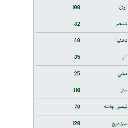
اروی
100
شلجم
32
دھنیا
40
آلو
35
مولی
25
مٹر
110
لیموں چائنہ
70
سبز مرچ
120