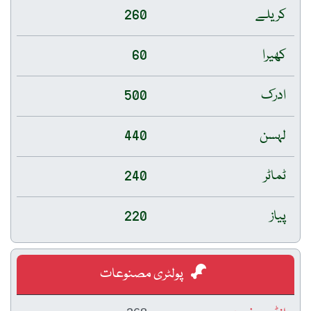
کریلے
260
کھیرا
60
ادرک
500
لہسن
440
ٹماٹر
240
پیاز
220
پولٹری مصنوعات