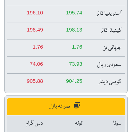
آسٹریلیا ڈالر
196.10
195.74
کینیڈا ڈالر
198.49
198.13
جاپانی ین
1.76
1.76
سعودی ریال
74.06
73.93
کویتی دینار
905.88
904.25
صرافہ بازار
سونا
تولہ
دس گرام