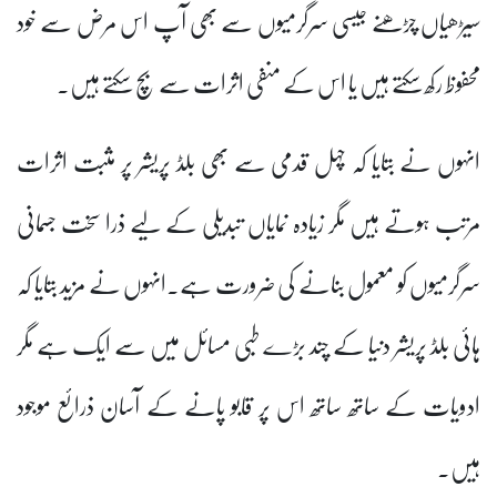
سیڑھیاں چڑھنے جیسی سرگرمیوں سے بھی آپ اس مرض سے خود
محفوظ رکھ سکتے ہیں یا اس کے منفی اثرات سے بچ سکتے ہیں۔
انہوں نے بتایا کہ چہل قدمی سے بھی بلڈ پریشر پر مثبت اثرات
مرتب ہوتے ہیں مگر زیادہ نمایاں تبدیلی کے لیے ذرا سخت جسمانی
سرگرمیوں کو معمول بنانے کی ضرورت ہے۔انہوں نے مزید بتایا کہ
ہائی بلڈ پریشر دنیا کے چند بڑے طبی مسائل میں سے ایک ہے مگر
ادویات کے ساتھ ساتھ اس پر قابو پانے کے آسان ذرائع موجود
ہیں۔