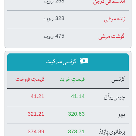
انڈے فی درجن
268 روپے
زندہ مرغی
328 روپے
گوشت مرغی
475 روپے
کرنسی مارکیٹ
کرنسی
قیمتِ خرید
قیمتِ فروخت
چینی یوآن
41.21
41.14
یورو
321.21
320.63
برطانوی پاؤنڈ
374.39
373.71