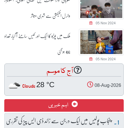
وائرل انفیکشن سے شہری متاثر
05 Nov 2024
ملک میں پولیو کا ایک اور کیس سامنے آ گیا، تعداد
46 ہو گئی
05 Nov 2024
آج کا موسم
28 °C
Clouds
08-Aug-2026
اہم خبریں
پنجاب پولیس میں ایک درجن سے زائد ڈی ایس پیز کی تقرری