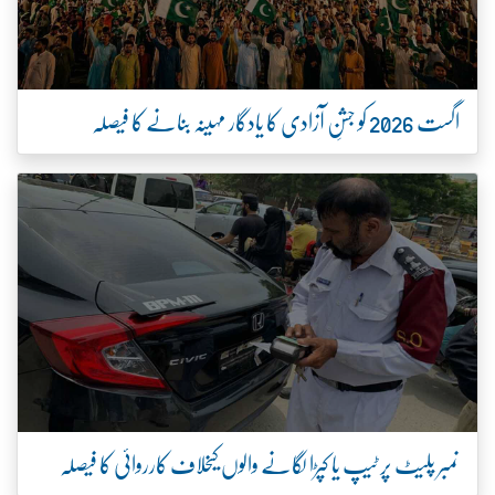
اگست 2026 کو جشنِ آزادی کا یادگار مہینہ بنانے کا فیصلہ
نمبر پلیٹ پر ٹیپ یا کپڑا لگانے والوں کیخلاف کارروائی کا فیصلہ