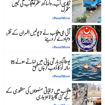
نکاسی آب، واسا اور ستھرا پنجاب کی ٹیمیں
متحرک
>
Read More
آئی جی پنجاب نے 7 پولیس افسران کے تقرر
و تبادلے کر دیئے
>
Read More
یوحناآباد:بارشی پانی میں نہاتے ہوئے 15
سالہ لڑکا ڈوب کرجاں بحق
>
Read More
پنجاب میں ترقیاتی منصوبوں کی منظوری کے
لیے نئی گائیڈ لائنز جاری