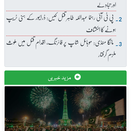
اور تبادلے
پی ٹی آئی رہنما عبداللہ طاہر قتل کیس: ڈرائیور کے ہنی ٹریپ
ہونے کا انکشاف
مانگا منڈی: موبائل شاپ پر فائرنگ، اقدام قتل میں ملوث
ملزم گرفتار
مزید خبریں