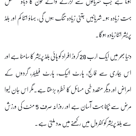
ہوتا ہے جب شریانوں سے گزرنے والے خون کا دباؤ مسلسل
بہت زیادہ ہو۔شریانیں جتنی زیادہ تنگ ہوں گی، بہاؤ اتنا کم اور بلڈ
پریشر اتنا زیادہ ہوگا۔
دنیا بھر میں ایک ارب 28 کروڑ افراد کو ہائی بلڈ پریشر کا سامنا ہے اور
اس بیماری سے فالج، ہارٹ اٹیک، ہارٹ فیلیئر، گردوں کے
امراض اور دیگر متعدد طبی مسائل کا خطرہ بڑھتا ہے۔مگر اس جان لیوا
مرض سے بچنا بہت آسان ہے اور روزانہ صرف 5 منٹ کی ورزش
سے بلڈ پریشر کو کنٹرول میں رکھنے میں مدد ملتی ہے۔