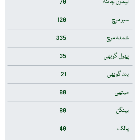
لیموں چائنہ
70
سبز مرچ
120
شملہ مرچ
335
پھول گوبھی
35
بند گوبھی
21
میتھی
80
بینگن
80
پالک
40