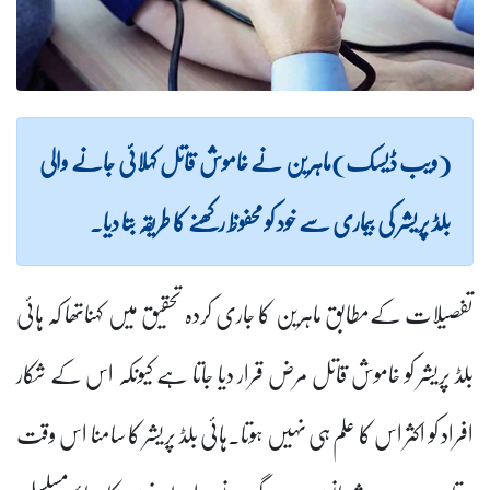
(ویب ڈیسک)ماہرین نے خاموش قاتل کہلائی جانے والی
بلڈ پریشر کی بیماری سے خود کو محفوظ رکھنے کا طریقہ بتا دیا۔
تفصیلات کےمطابق ماہرین کا جاری کردہ تحقیق میں کہناتھا کہ ہائی
بلڈ پریشر کو خاموش قاتل مرض قرار دیا جاتا ہے کیونکہ اس کے شکار
افراد کو اکثر اس کا علم ہی نہیں ہوتا۔ہائی بلڈ پریشر کا سامنا اس وقت