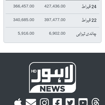
24 قیراط
366,457.00
427,436.00
22 قیراط
340,685.00
397,477.00
چاندی تیزابی
5,916.00
6,902.00