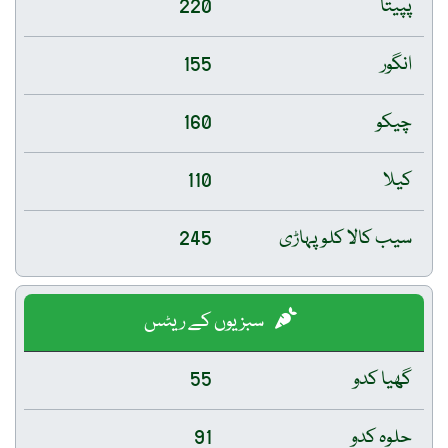
پپیتا
220
انگور
155
چیکو
160
کیلا
110
سیب کالا کلو پہاڑی
245
سبزیوں کے ریٹس
گھیا کدو
55
حلوہ کدو
91