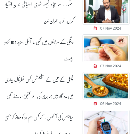
سموگ سے بچاؤ کیلئے شہری احتیاطی تدابیر اختیار
کریں، خواجہ عمران نذیر
07 Nov 2024
ڈینگی کے مریضوں میں کمی نہ آسکی، مزید 104 کیسز
رپورٹ
07 Nov 2024
مچھلی کے تیل کے سپلیمنٹس کس خطرناک بیماری
میں مدد گار ہیں؟ماہرین کی اہم تحقیق سامنے آگئی
06 Nov 2024
ذیابیطس کی آنکھوں کے کس اہم جز کو متاثر کرسکتی
ہے؟ماہرین نے خبردار کردیا