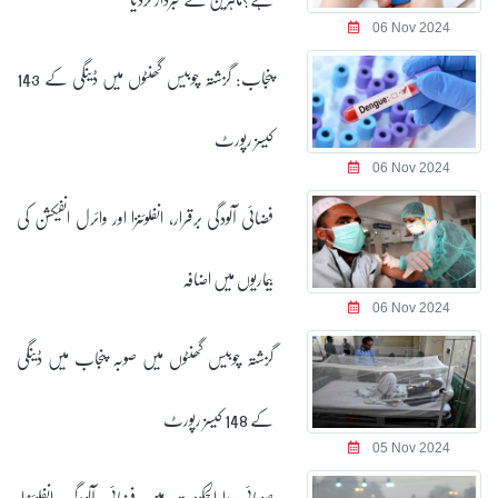
06 Nov 2024
پنجاب: گزشتہ چوبیس گھنٹوں میں ڈینگی کے 143
کیسز رپورٹ
06 Nov 2024
فضائی آلودگی برقرار، انفلوئنزا اور وائرل انفیکشن کی
بیماریوں میں اضافہ
06 Nov 2024
گزشتہ چوبیس گھنٹوں میں صوبہ پنجاب میں ڈینگی
کے 148 کیسز رپورٹ
05 Nov 2024
صوبائی دارالحکومت میں فضائی آلودگی، انفلوئنزا،