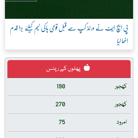
پی ایچ ایف نے ورلڈ کپ سے قبل قومی ہاکی ٹیم کیلئے بڑا قدم
اٹھا لیا
پھلوں کے ریٹس
کھجور
190
کھجور
270
امرود
75