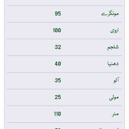
مونگرے
95
اروی
100
شلجم
32
دھنیا
40
آلو
35
مولی
25
مٹر
110