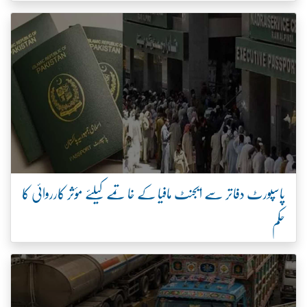
پاسپورٹ دفاتر سے ایجنٹ مافیا کے خاتمے کیلئے مؤثر کارروائی کا
حکم