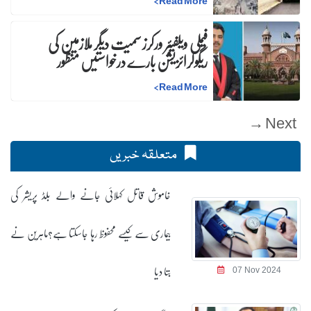
>
Read More
فیملی ویلفیئر ورکرز سمیت دیگر ملازمین کی
ریگولرائزیشن بارے درخواستیں منظور
>
Read More
Next →
متعلقہ خبریں
خاموش قاتل کہلائی جانے والے بلڈ پریشر کی
بیماری سے کیسے محفوظ رہا جاسکتا ہے؟ماہرین نے
بتا دیا
07 Nov 2024