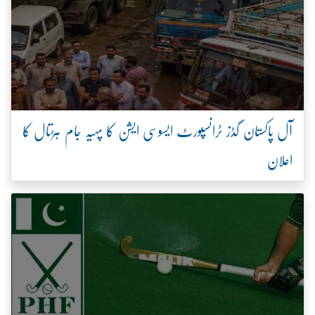
آل پاکستان گڈز ٹرانسپورٹ ایسوسی ایشن کا پہیہ جام ہڑتال کا
اعلان