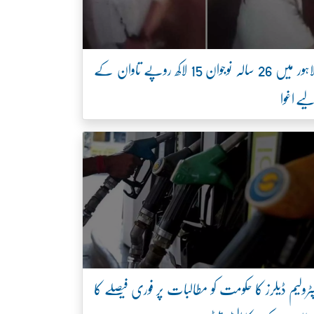
لاہور میں 26 سالہ نوجوان 15 لاکھ روپے تاوان کے
یے اغوا
ٹرولیم ڈیلرز کا حکومت کو مطالبات پر فوری فیصلے کا