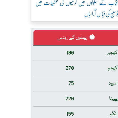
نجاب کے سکولوں میں گرمیوں کی تعطیلات میں
وسیع کی قیاس آرائیاں
پھلوں کے ریٹس
کھجور
190
کھجور
270
امرود
75
پپیتا
220
انگور
155