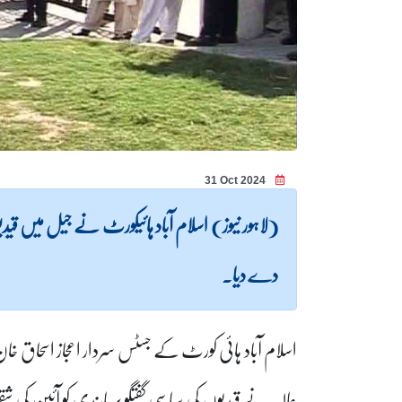
31 Oct 2024
(لاہور نیوز) اسلام آباد ہائیکورٹ نے جیل میں قیدیو
دے دیا۔
اسلام آباد ہائی کورٹ کے جسٹس سردار اعجاز اسحاق 
عالیہ نے قیدیوں کی سیاسی گفتگو پر پابندی کو آئین کی 