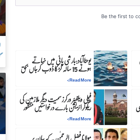
ل
گ
ن
یوحناآباد:بارشی پانی میں نہاتے
ہوئے 15 سالہ لڑکا ڈوب کرجاں بحق
>
Read More
فیملی ویلفیئر ورکرز سمیت دیگر ملازمین کی
ری
ریگولرائزیشن بارے درخواستیں منظور
>
Read More
مولانا فضل الرحمٰن کے بیان پر