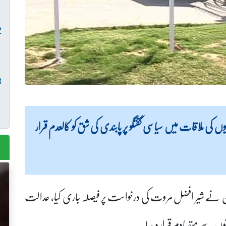
ں کی ملاقات میں سیاسی گفتگو پر پابندی کی شق کو کالعدم قرار
خان نے شیر افضل مروت کی درخواست پر فیصلہ جاری کیا، عدالت
شقوں سے متصادم قرار دیدیا۔