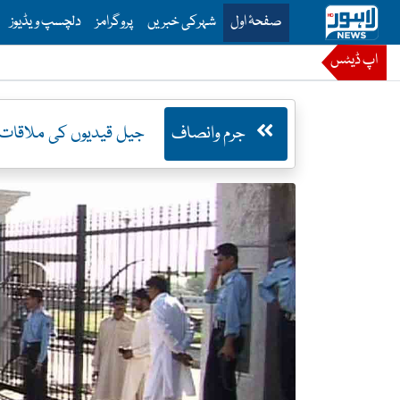
is is the main menu for Lahore News
صفحۂ اول
شہرکی خبریں
پروگرامز
دلچسپ ویڈیوز
اپ ڈیٹس
جرم وانصاف
جیل قیدیوں کی ملاقات م