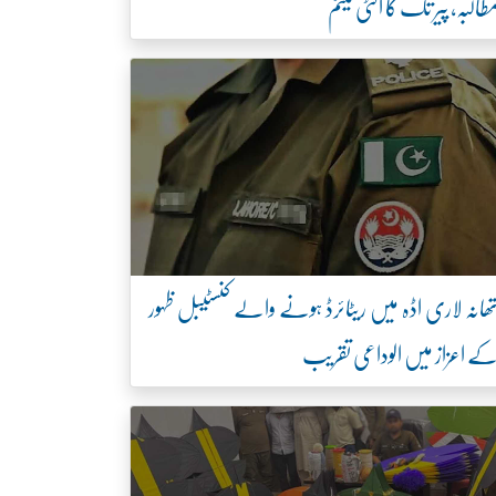
طالبہ، پیر تک کا الٹی میٹم
ھانہ لاری اڈہ میں ریٹائرڈ ہونے والے کنسٹیبل ظہور
ے اعزاز میں الوداعی تقریب