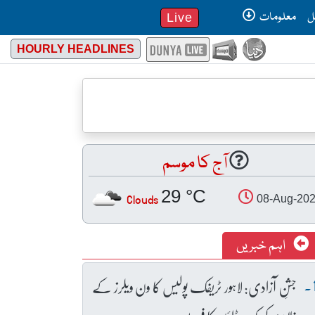
ل
معلومات
Live
HOURLY HEADLINES
آج کا موسم
29 °C
Clouds
08-Aug-20
اہم خبریں
جشنِ آزادی: لاہور ٹریفک پولیس کا ون ویلرز کے