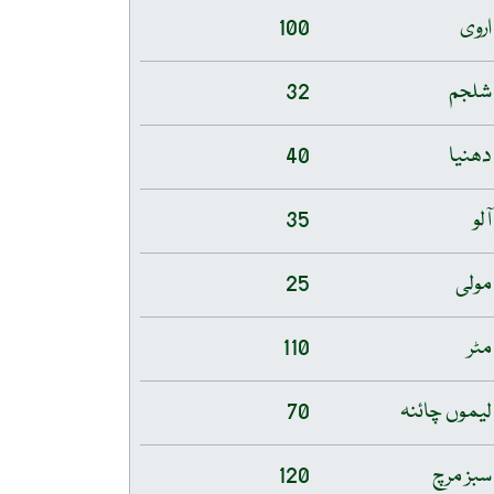
اروی
100
شلجم
32
دھنیا
40
آلو
35
مولی
25
مٹر
110
لیموں چائنہ
70
سبز مرچ
120