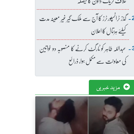
خلاف کریک ڈاؤن کا فیصلہ
گڈز ٹرانسپورٹرز کا آج سے ملک گیر غیر معینہ مدت
کیلئے ہڑتال کا اعلان
عبداللہ طاہر کو ٹارگٹ کرنے کا منصوبہ دو خواتین
کی معاونت سے مکمل ہوا، ذرائع
مزید خبریں