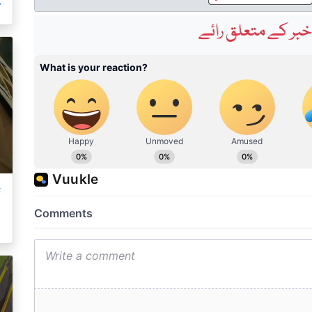
م
بر کے متعلق رائے
ت
ک