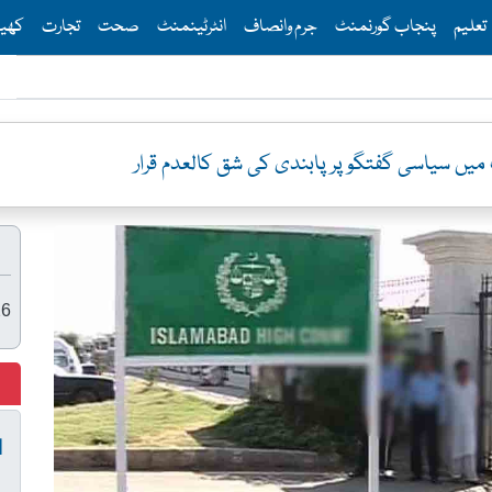
Th
تعلیم
پنجاب گورنمنٹ
جرم وانصاف
انٹرٹینمنٹ
صحت
تجارت
کھی
یں سیاسی گفتگو پر پابندی کی شق کالعدم قرار
26