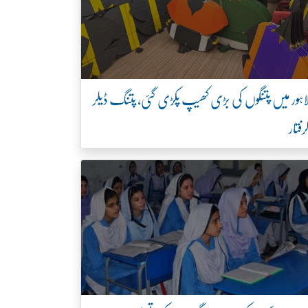
اہور میں پتنگوں کی بڑی کھیپ پکڑی گئی، پتنگ ڈیلر
رفتار