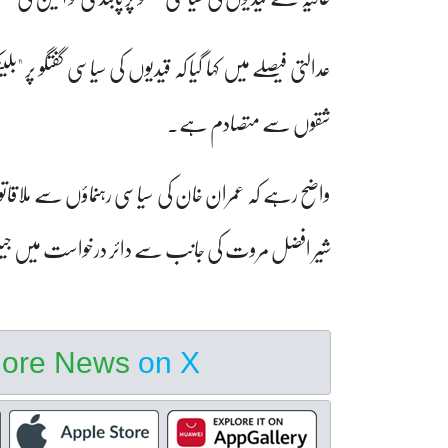
عدالتی فیصلے میں کہا گیا کہ قیدیوں کی سیاسی گفتگو پر 
شقوں سے متصادم ہے۔
واضح رہے کہ عمران خان کی سیاسی رہنماؤں سے ملاقاتوں
شیر افضل مروت کی جانب سے دائر درخواست میں جیل رولز کی شق 265 کالعدم قرار دینے ک
hore News
on X