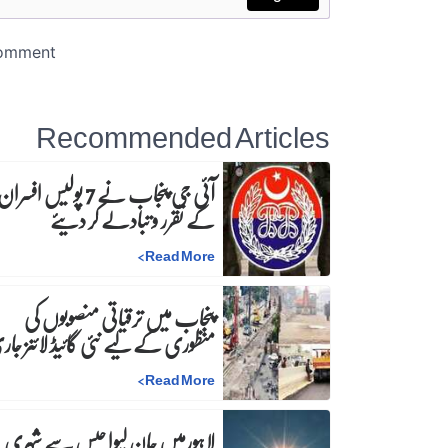
Recommended Articles
آئی جی پنجاب نے 7 پولیس افسرا
کے تقرر و تبادلے کر دیئے
>
Read More
پنجاب میں ترقیاتی منصوبوں کی
منظوری کے لیے نئی گائیڈ لائنز جا
>
Read More
لاہورمیں جان لیوا حبس سے شہری