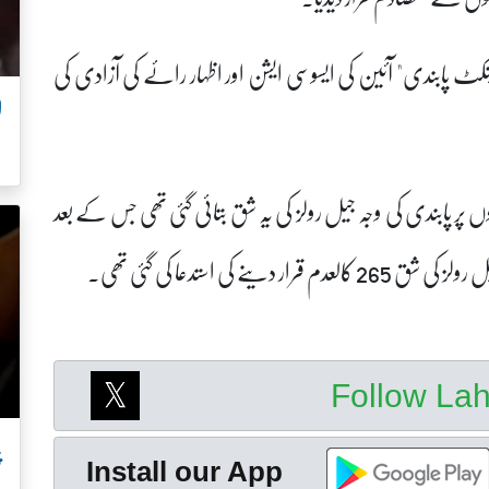
"بلینکٹ پابندی" آئین کی ایسوسی ایشن اور اظہار رائے کی آزادی کی
ل
 پر پابندی کی وجہ جیل رولز کی یہ شق بتائی گئی تھی جس کے بعد
ی استدعا کی گئی تھی۔
Follow La
پ
Install our App