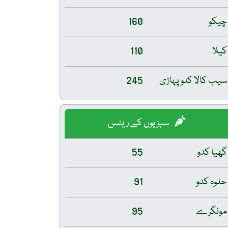
چیکو
160
کیلا
110
سیب کالا کلو پہاڑی
245
سبزیوں کے ریٹس
گھیا کدو
55
حلوہ کدو
91
مونگرے
95